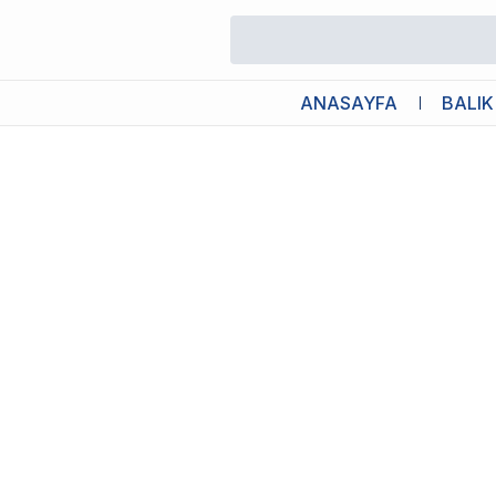
/
İthal Akvaryumlar
/
Fluval Flex 2.0 Akvaryum 57L Siyah
ANASAYFA
BALIK