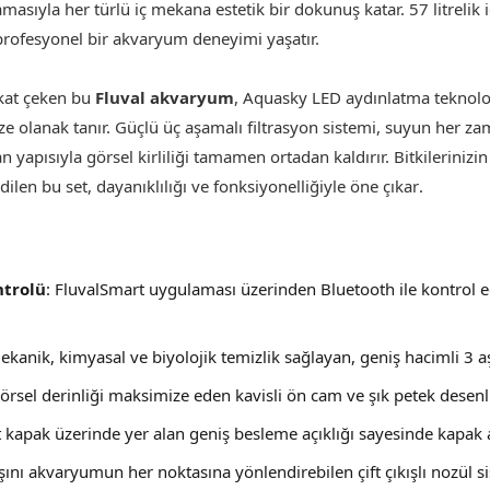
amasıyla her türlü iç mekana estetik bir dokunuş katar. 57 litrelik 
profesyonel bir akvaryum deneyimi yaşatır.
ikkat çeken bu
Fluval akvaryum
, Aquasky LED aydınlatma teknoloji
ze olanak tanır. Güçlü üç aşamalı filtrasyon sistemi, suyun her za
apısıyla görsel kirliliği tamamen ortadan kaldırır. Bitkilerinizin 
dilen bu set, dayanıklılığı ve fonksiyonelliğiyle öne çıkar
.
ntrolü
: FluvalSmart uygulaması üzerinden Bluetooth ile kontrol e
ekanik, kimyasal ve biyolojik temizlik sağlayan, geniş hacimli 3 a
Görsel derinliği maksimize eden kavisli ön cam ve şık petek desenli 
t kapak üzerinde yer alan geniş besleme açıklığı sayesinde kapak
ışını akvaryumun her noktasına yönlendirebilen çift çıkışlı nozül s