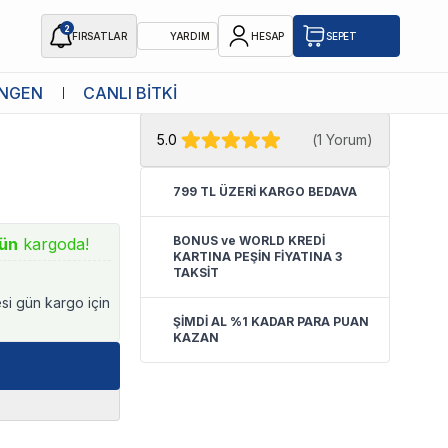
2
FIRSATLAR
YARDIM
HESAP
SEPET
★ Atakan Petshop,
Fluval yetkili
NGEN
CANLI BİTKİ
satıcısıdır.
1
5.0
(
1 Yorum
)
799 TL ÜZERİ KARGO BEDAVA
BONUS ve WORLD KREDİ
ün
kargoda!
KARTINA PEŞİN FİYATINA 3
TAKSİT
esi gün kargo için
ŞİMDİ AL %1 KADAR PARA PUAN
KAZAN