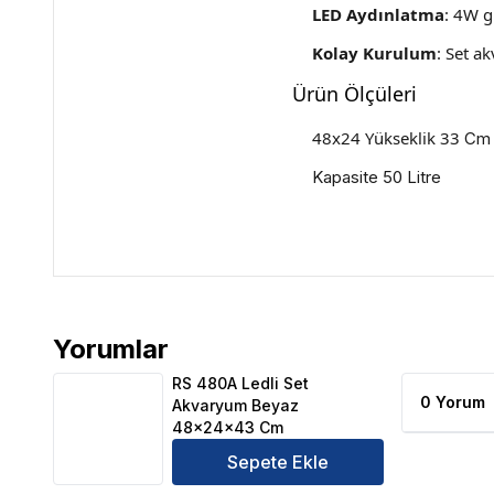
LED Aydınlatma
: 4W g
Kolay Kurulum
: Set a
Ürün Ölçüleri
48x24 Yükseklik 33
Cm
Kapasite 50 Litre
Yorumlar
RS 480A Ledli Set Akvaryum Beyaz 48x24x43 Cm 
RS 480A Ledli Set
0 Yorum
Akvaryum Beyaz
48x24x43 Cm
Sepete Ekle