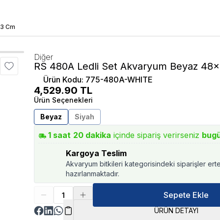
43 Cm
Diğer
RS 480A Ledli Set Akvaryum Beyaz 4
Ürün Kodu
:
775-480A-WHITE
4,529.90
TL
Ürün Seçenekleri
Beyaz
Siyah
1
saat
20
dakika
içinde sipariş verirseniz
bug
Kargoya Teslim
Akvaryum bitkileri kategorisindeki siparişler ert
hazırlanmaktadır.
Sepete Ekle
ÜRÜN DETAYI