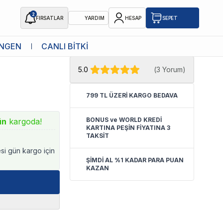
2
FIRSATLAR
YARDIM
HESAP
SEPET
★ Atakan Petshop,
Diğer yetkili
NGEN
CANLI BİTKİ
8x24x43 Cm
satıcısıdır.
5.0
(
3 Yorum
)
799 TL ÜZERİ KARGO BEDAVA
BONUS ve WORLD KREDİ
ün
kargoda!
KARTINA PEŞİN FİYATINA 3
TAKSİT
esi gün kargo için
ŞİMDİ AL %1 KADAR PARA PUAN
KAZAN