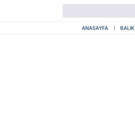
/
İthal Akvaryumlar
/
RS 480A Ledli Set Akvaryum Beyaz 48x24x
ANASAYFA
BALIK