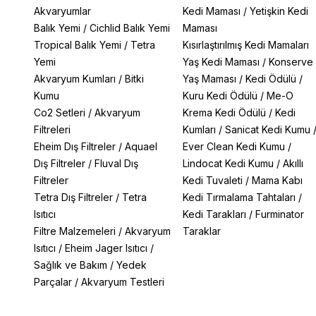
Akvaryumlar
Kedi Maması
/
Yetişkin Kedi
Balık Yemi
/
Cichlid Balık Yemi
Maması
Tropical Balık Yemi
/
Tetra
Kısırlaştırılmış Kedi Mamaları
Yemi
Yaş Kedi Maması
/
Konserve
Akvaryum Kumları
/
Bitki
Yaş Maması
/
Kedi Ödülü
/
Kumu
Kuru Kedi Ödülü
/
Me-O
Co2 Setleri
/
Akvaryum
Krema Kedi Ödülü
/
Kedi
Filtreleri
Kumları
/
Sanicat Kedi Kumu
Eheim Dış Filtreler
/
Aquael
Ever Clean Kedi Kumu
/
Dış Filtreler
/
Fluval Dış
Lindocat Kedi Kumu
/
Akıllı
Filtreler
Kedi Tuvaleti
/
Mama Kabı
Tetra Dış Filtreler
/
Tetra
Kedi Tırmalama Tahtaları
/
Isıtıcı
Kedi Tarakları
/
Furminator
Filtre Malzemeleri
/
Akvaryum
Taraklar
Isıtıcı
/
Eheim Jager Isıtıcı
/
Sağlık ve Bakım
/
Yedek
Parçalar
/
Akvaryum Testleri