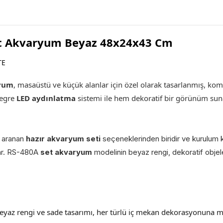
et Akvaryum Beyaz 48x24x43 Cm
TE
ryum
,
masaüstü ve küçük alanlar için özel olarak tasarlanmış, kom
tegre
LED aydınlatma
sistemi ile hem dekoratif bir görünüm sunar
a aranan
hazır akvaryum seti
seçeneklerinden biridir ve kurulum 
ğlar. RS-480A
set akvaryum
modelinin beyaz rengi, dekoratif obje
beyaz rengi ve sade tasarımı, her türlü iç mekan dekorasyonuna mod