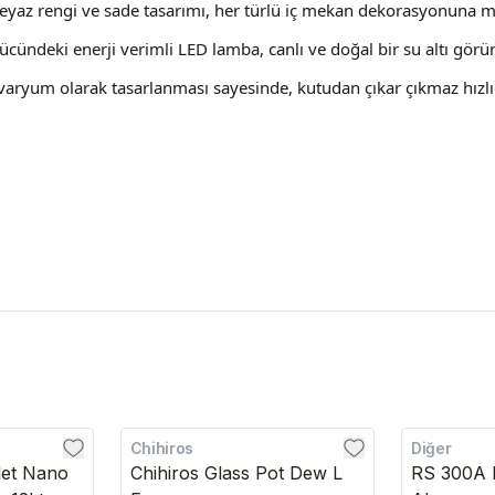
beyaz rengi ve sade tasarımı, her türlü iç mekan dekorasyonuna mod
ücündeki enerji verimli LED lamba, canlı ve doğal bir su altı görün
kvaryum olarak tasarlanması sayesinde, kutudan çıkar çıkmaz hızlı
Chihiros
Diğer
let Nano
Chihiros Glass Pot Dew L
RS 300A L