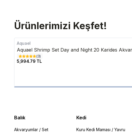
Ürünlerimizi Keşfet!
Aquael
Aquael Shrimp Set Day and Night 20 Karides Akva
(
3
)
5,994.79 TL
Balık
Kedi
Akvaryumlar
/
Set
Kuru Kedi Maması
/
Yavru