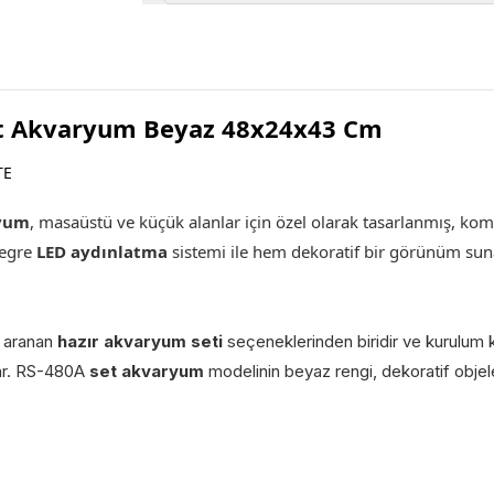
et Akvaryum Beyaz 48x24x43 Cm
TE
ryum
,
masaüstü ve küçük alanlar için özel olarak tasarlanmış, kom
tegre
LED aydınlatma
sistemi ile hem dekoratif bir görünüm sunar
a aranan
hazır akvaryum seti
seçeneklerinden biridir ve kurulum 
ğlar. RS-480A
set akvaryum
modelinin beyaz rengi, dekoratif obje