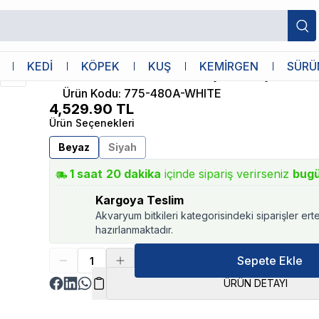
43 Cm
Diğer
KEDİ
KÖPEK
KUŞ
KEMİRGEN
SÜRÜ
RS 480A Ledli Set Akvaryum Beyaz 4
Ürün Kodu
:
775-480A-WHITE
4,529.90
TL
Ürün Seçenekleri
Beyaz
Siyah
1
saat
20
dakika
içinde sipariş verirseniz
bug
Kargoya Teslim
Akvaryum bitkileri kategorisindeki siparişler ert
hazırlanmaktadır.
Sepete Ekle
ÜRÜN DETAYI