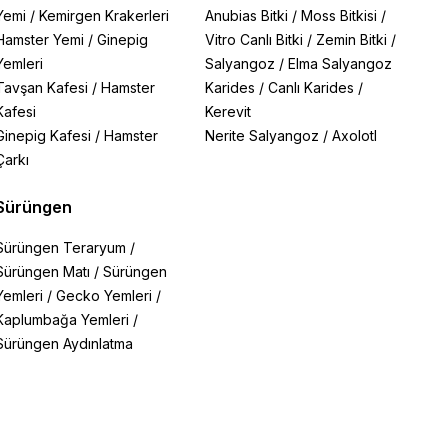
Yemi
/
Kemirgen Krakerleri
Anubias Bitki
/
Moss Bitkisi
/
Hamster Yemi
/
Ginepig
Vitro Canlı Bitki
/
Zemin Bitki
/
Yemleri
Salyangoz
/
Elma Salyangoz
Tavşan Kafesi
/
Hamster
Karides
/
Canlı Karides
/
Kafesi
Kerevit
Ginepig Kafesi
/
Hamster
Nerite Salyangoz
/
Axolotl
Çarkı
Sürüngen
Sürüngen Teraryum
/
Sürüngen Matı
/
Sürüngen
Yemleri
/
Gecko Yemleri
/
Kaplumbağa Yemleri
/
Sürüngen Aydınlatma