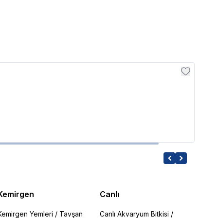
Haqo
Haqo
4,874
Kemirgen
Canlı
Kemirgen Yemleri
/
Tavşan
Canlı Akvaryum Bitkisi
/