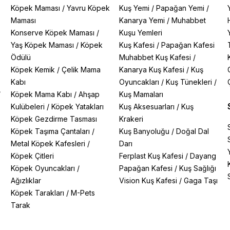
Köpek Maması
/
Yavru Köpek
Kuş Yemi
/
Papağan Yemi
/
Maması
Kanarya Yemi
/
Muhabbet
Konserve Köpek Maması
/
Kuşu Yemleri
Yaş Köpek Maması
/
Köpek
Kuş Kafesi
/
Papağan Kafesi
Ödülü
Muhabbet Kuş Kafesi
/
Köpek Kemik
/
Çelik Mama
Kanarya Kuş Kafesi
/
Kuş
Kabı
Oyuncakları
/
Kuş Tünekleri
/
/
Köpek Mama Kabı
/
Ahşap
Kuş Mamaları
Kulübeleri
/
Köpek Yatakları
Kuş Aksesuarları
/
Kuş
Köpek Gezdirme Tasması
Krakeri
Köpek Taşıma Çantaları
/
Kuş Banyoluğu
/
Doğal Dal
Metal Köpek Kafesleri
/
Darı
Köpek Çitleri
Ferplast Kuş Kafesi
/
Dayang
Köpek Oyuncakları
/
Papağan Kafesi
/
Kuş Sağlığı
Ağızlıklar
Vision Kuş Kafesi
/
Gaga Taşı
Köpek Tarakları
/
M-Pets
Tarak