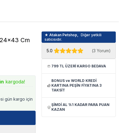
★ Atakan Petshop,
Diğer yetkili
8x24x43 Cm
satıcısıdır.
5.0
(
3 Yorum
)
799 TL ÜZERİ KARGO BEDAVA
BONUS ve WORLD KREDİ
ün
kargoda!
KARTINA PEŞİN FİYATINA 3
TAKSİT
esi gün kargo için
ŞİMDİ AL %1 KADAR PARA PUAN
KAZAN