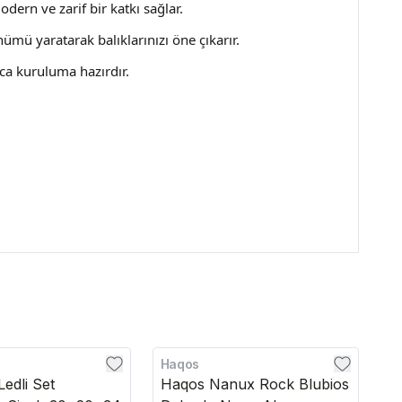
ern ve zarif bir katkı sağlar.
ümü yaratarak balıklarınızı öne çıkarır.
ca kuruluma hazırdır.
Haqos
Di
edli Set
Haqos Nanux Rock Blubios
R