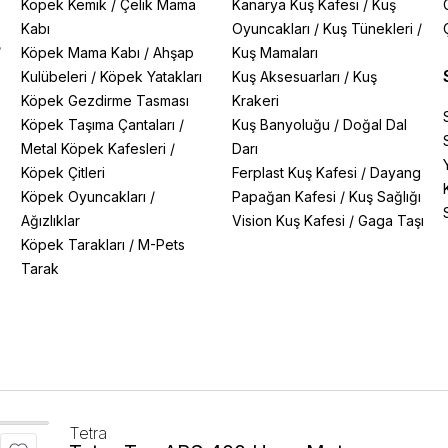
Köpek Kemik
/
Çelik Mama
Kanarya Kuş Kafesi
/
Kuş
Kabı
Oyuncakları
/
Kuş Tünekleri
/
/
Köpek Mama Kabı
/
Ahşap
Kuş Mamaları
Kulübeleri
/
Köpek Yatakları
Kuş Aksesuarları
/
Kuş
Köpek Gezdirme Tasması
Krakeri
Köpek Taşıma Çantaları
/
Kuş Banyoluğu
/
Doğal Dal
Metal Köpek Kafesleri
/
Darı
Köpek Çitleri
Ferplast Kuş Kafesi
/
Dayang
Köpek Oyuncakları
/
Papağan Kafesi
/
Kuş Sağlığı
Ağızlıklar
Vision Kuş Kafesi
/
Gaga Taşı
Köpek Tarakları
/
M-Pets
Tarak
Tetra