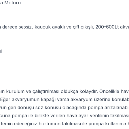
va Motoru
n derece sessiz, kauçuk ayaklı ve çift çıkışlı, 200-600Lt akv
ği
 kurulum ve çalıştırılması oldukça kolaydır. Öncelikle h
 Eğer akvaryumun kapağı varsa akvaryum üzerine konulabilir.
n geri dönüşü söz konusu olacağında pompa arızalanabilir
na pompa ile birlikte verilen hava ayar ventilinin takılmas
emin edeceğiniz hortumun takılması ile pompa kullanıma h