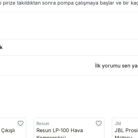
işi pirize takıldıktan sonra pompa çalışmaya başlar ve bir kaç
k
İlk yorumu sen ya
Resun
Jbl
Çıkışlı
Resun LP-100 Hava
JBL Prosi
Kompresörü
Motoru