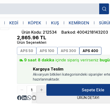
Tetra
KEDİ
KÖPEK
KUŞ
KEMİRGEN
SÜRÜ
Tetra Tec APS 400 Hava Motoru
Ürün Kodu
:
212534
Barkod
:
4004218143203
2,865.96
TL
Ürün Seçenekleri
APS 50
APS 100
APS 300
APS 400
9
saat
8
dakika
içinde sipariş verirseniz
bugü
Kargoya Teslim
Akvaryum bitkileri kategorisindeki siparişler ert
hazırlanmaktadır.
Sepete Ekle
ÜRÜN DETAYI