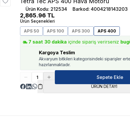
Tetra Tec APS 400 Hava Motoru
Ürün Kodu
:
212534
Barkod
:
4004218143203
2,865.96
TL
Ürün Seçenekleri
APS 50
APS 100
APS 300
APS 400
7
saat
30
dakika
içinde sipariş verirseniz
bug
Kargoya Teslim
Akvaryum bitkileri kategorisindeki siparişler ert
hazırlanmaktadır.
Sepete Ekle
ÜRÜN DETAYI