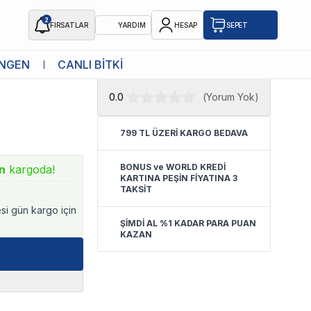
2
FIRSATLAR
YARDIM
HESAP
SEPET
★ Atakan Petshop,
Tetra yetkili
NGEN
CANLI BİTKİ
satıcısıdır.
0.0
(
Yorum Yok
)
799 TL ÜZERİ KARGO BEDAVA
BONUS ve WORLD KREDİ
n
kargoda!
KARTINA PEŞİN FİYATINA 3
TAKSİT
esi gün kargo için
ŞİMDİ AL %1 KADAR PARA PUAN
KAZAN