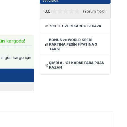
satıcısıdır.
0.0
(
Yorum Yok
)
799 TL ÜZERİ KARGO BEDAVA
BONUS ve WORLD KREDİ
ün
kargoda!
KARTINA PEŞİN FİYATINA 3
TAKSİT
esi gün kargo için
ŞİMDİ AL %1 KADAR PARA PUAN
KAZAN