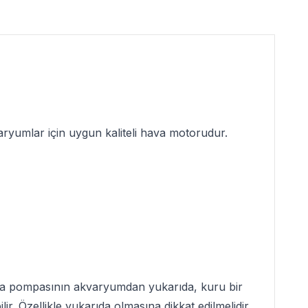
aryumlar için uygun kaliteli
hava motoru
dur.
ava pompasının akvaryumdan yukarıda, kuru bir
 Özellikle yukarıda olmasına dikkat edilmelidir.