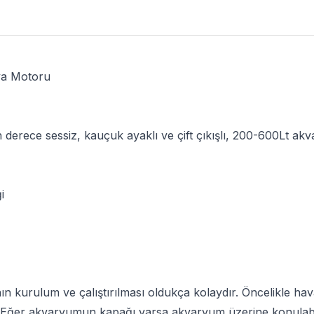
va Motoru
n derece sessiz, kauçuk ayaklı ve çift çıkışlı, 200-600Lt akv
ği
 kurulum ve çalıştırılması oldukça kolaydır. Öncelikle h
 Eğer akvaryumun kapağı varsa akvaryum üzerine konulabilir.