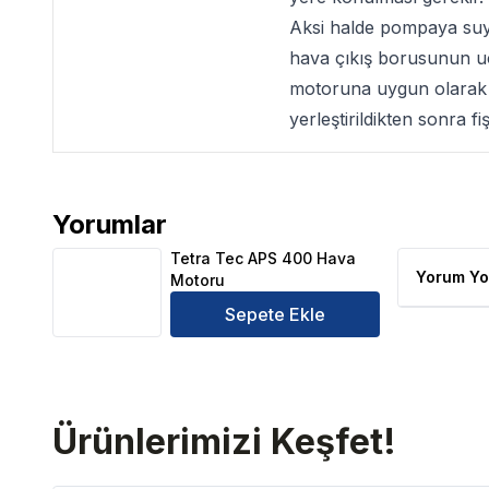
Aksi halde pompaya suyu
hava çıkış borusunun ucu
motoruna uygun olarak t
yerleştirildikten sonra f
Yorumlar
Tetra Tec APS 400 Hava Motoru Ürün Yorumları
Tetra Tec APS 400 Hava
Yorum Yo
Motoru
Sepete Ekle
Ürünlerimizi Keşfet!