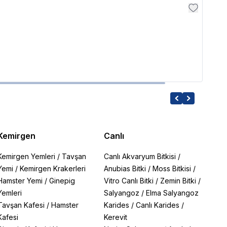
Resu
Resu
1,699
Kemirgen
Canlı
Kemirgen Yemleri
/
Tavşan
Canlı Akvaryum Bitkisi
/
Yemi
/
Kemirgen Krakerleri
Anubias Bitki
/
Moss Bitkisi
/
Hamster Yemi
/
Ginepig
Vitro Canlı Bitki
/
Zemin Bitki
/
Yemleri
Salyangoz
/
Elma Salyangoz
Tavşan Kafesi
/
Hamster
Karides
/
Canlı Karides
/
Kafesi
Kerevit