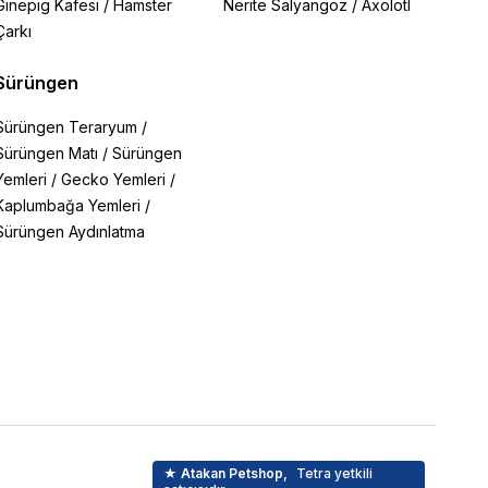
Ginepig Kafesi
/
Hamster
Nerite Salyangoz
/
Axolotl
Çarkı
Sürüngen
Sürüngen Teraryum
/
Sürüngen Matı
/
Sürüngen
Yemleri
/
Gecko Yemleri
/
Kaplumbağa Yemleri
/
Sürüngen Aydınlatma
★ Atakan Petshop,
Tetra yetkili