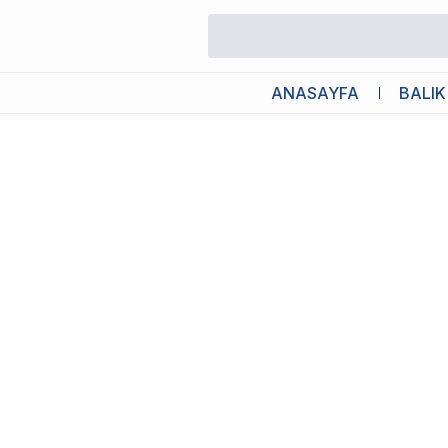
/
Normal Hava Motorları
/
Tetra Tec APS 400 Hava Motoru
ANASAYFA
BALIK