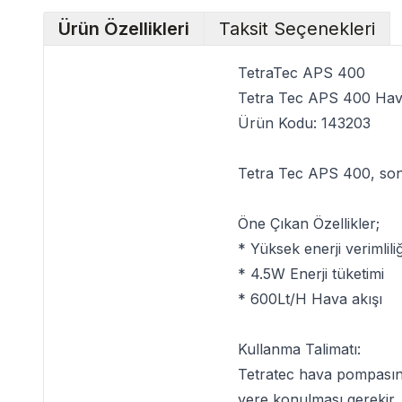
Ürün Özellikleri
Taksit Seçenekleri
TetraTec APS 400
Tetra Tec APS 400 Ha
Ürün Kodu: 143203
Tetra Tec APS 400
, so
Öne Çıkan Özellikler;
* Yüksek enerji verimlili
* 4.5W Enerji tüketimi
* 600Lt/H Hava akışı
Kullanma Talimatı:
Tetratec
hava pompasının
yere konulması gerekir.