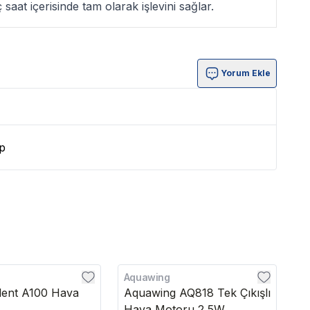
 saat içerisinde tam olarak işlevini sağlar.
Yorum Ekle
p
Aquawing
Jb
lent A100 Hava
Aquawing AQ818 Tek Çıkışlı
J
Hava Motoru 2,5W
M