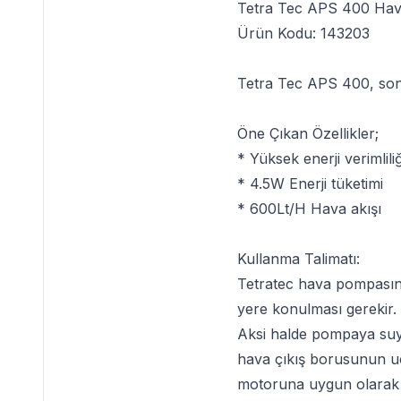
Tetra Tec APS 400 Ha
Ürün Kodu: 143203
Tetra Tec APS 400
, so
Öne Çıkan Özellikler;
* Yüksek enerji verimlili
* 4.5W Enerji tüketimi
* 600Lt/H Hava akışı
Kullanma Talimatı:
Tetratec
hava pompasının
yere konulması gerekir.
Aksi halde pompaya suyu
hava çıkış borusunun ucu
motoruna uygun olarak t