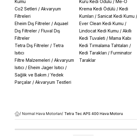
Kumu
Kuru Kedi Ödülü
/
Me-O
Co2 Setleri
/
Akvaryum
Krema Kedi Ödülü
/
Kedi
Filtreleri
Kumları
/
Sanicat Kedi Kumu
Eheim Dış Filtreler
/
Aquael
Ever Clean Kedi Kumu
/
Dış Filtreler
/
Fluval Dış
Lindocat Kedi Kumu
/
Akıllı
Filtreler
Kedi Tuvaleti
/
Mama Kabı
Tetra Dış Filtreler
/
Tetra
Kedi Tırmalama Tahtaları
/
Isıtıcı
Kedi Tarakları
/
Furminator
Filtre Malzemeleri
/
Akvaryum
Taraklar
Isıtıcı
/
Eheim Jager Isıtıcı
/
Sağlık ve Bakım
/
Yedek
Parçalar
/
Akvaryum Testleri
/
Normal Hava Motorları
/
Tetra Tec APS 400 Hava Motoru