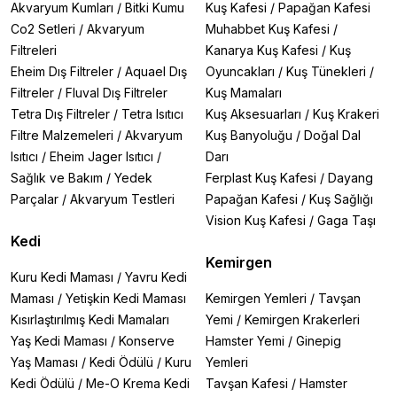
Akvaryum Kumları
/
Bitki Kumu
Kuş Kafesi
/
Papağan Kafesi
Co2 Setleri
/
Akvaryum
Muhabbet Kuş Kafesi
/
Filtreleri
Kanarya Kuş Kafesi
/
Kuş
Eheim Dış Filtreler
/
Aquael Dış
Oyuncakları
/
Kuş Tünekleri
/
Filtreler
/
Fluval Dış Filtreler
Kuş Mamaları
Tetra Dış Filtreler
/
Tetra Isıtıcı
Kuş Aksesuarları
/
Kuş Krakeri
Filtre Malzemeleri
/
Akvaryum
Kuş Banyoluğu
/
Doğal Dal
Isıtıcı
/
Eheim Jager Isıtıcı
/
Darı
Sağlık ve Bakım
/
Yedek
Ferplast Kuş Kafesi
/
Dayang
Parçalar
/
Akvaryum Testleri
Papağan Kafesi
/
Kuş Sağlığı
Vision Kuş Kafesi
/
Gaga Taşı
Kedi
Kemirgen
Kuru Kedi Maması
/
Yavru Kedi
Maması
/
Yetişkin Kedi Maması
Kemirgen Yemleri
/
Tavşan
Kısırlaştırılmış Kedi Mamaları
Yemi
/
Kemirgen Krakerleri
Yaş Kedi Maması
/
Konserve
Hamster Yemi
/
Ginepig
Yaş Maması
/
Kedi Ödülü
/
Kuru
Yemleri
Kedi Ödülü
/
Me-O Krema Kedi
Tavşan Kafesi
/
Hamster