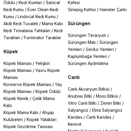
Ödülü
/
Kedi Kumları
/
Sanicat
Kafesi
Kedi Kumu
/
Ever Clean Kedi
Ginepig Kafesi
/
Hamster Çarkı
Kumu
/
Lindocat Kedi Kumu
/
Sürüngen
Akıllı Kedi Tuvaleti
/
Mama Kabı
Kedi Tırmalama Tahtaları
/
Kedi
Sürüngen Teraryum
/
Tarakları
/
Furminator Taraklar
Sürüngen Matı
/
Sürüngen
Yemleri
/
Gecko Yemleri
/
Köpek
Kaplumbağa Yemleri
/
Köpek Maması
/
Yetişkin
Sürüngen Aydınlatma
Köpek Maması
/
Yavru Köpek
Canlı
Maması
Konserve Köpek Maması
/
Yaş
Canlı Akvaryum Bitkisi
/
Köpek Maması
/
Köpek Ödülü
Anubias Bitki
/
Moss Bitkisi
/
Köpek Kemik
/
Çelik Mama
Vitro Canlı Bitki
/
Zemin Bitki
/
Kabı
Salyangoz
/
Elma Salyangoz
Köpek Mama Kabı
/
Ahşap
Karides
/
Canlı Karides
/
Kulübeleri
/
Köpek Yatakları
Kerevit
Köpek Gezdirme Tasması