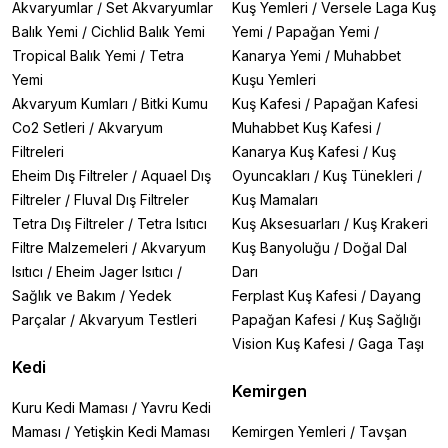
Akvaryumlar
/
Set Akvaryumlar
Kuş Yemleri
/
Versele Laga Kuş
Balık Yemi
/
Cichlid Balık Yemi
Yemi
/
Papağan Yemi
/
Tropical Balık Yemi
/
Tetra
Kanarya Yemi
/
Muhabbet
Yemi
Kuşu Yemleri
Akvaryum Kumları
/
Bitki Kumu
Kuş Kafesi
/
Papağan Kafesi
Co2 Setleri
/
Akvaryum
Muhabbet Kuş Kafesi
/
Filtreleri
Kanarya Kuş Kafesi
/
Kuş
Eheim Dış Filtreler
/
Aquael Dış
Oyuncakları
/
Kuş Tünekleri
/
Filtreler
/
Fluval Dış Filtreler
Kuş Mamaları
Tetra Dış Filtreler
/
Tetra Isıtıcı
Kuş Aksesuarları
/
Kuş Krakeri
Filtre Malzemeleri
/
Akvaryum
Kuş Banyoluğu
/
Doğal Dal
Isıtıcı
/
Eheim Jager Isıtıcı
/
Darı
Sağlık ve Bakım
/
Yedek
Ferplast Kuş Kafesi
/
Dayang
Parçalar
/
Akvaryum Testleri
Papağan Kafesi
/
Kuş Sağlığı
Vision Kuş Kafesi
/
Gaga Taşı
Kedi
Kemirgen
Kuru Kedi Maması
/
Yavru Kedi
Maması
/
Yetişkin Kedi Maması
Kemirgen Yemleri
/
Tavşan