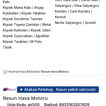
Kabı
Salyangoz
/
Elma Salyangoz
Köpek Mama Kabı
/
Ahşap
Karides
/
Canlı Karides
/
Kulübeleri
/
Köpek Yatakları
Kerevit
Köpek Gezdirme Tasması
Nerite Salyangoz
/
Axolotl
Köpek Taşıma Çantaları
/
Metal
Köpek Kafesleri
/
Köpek Çitleri
Köpek Oyuncakları
/
Ağızlıklar
Köpek Tarakları
/
M-Pets
Tarak
/
Normal Hava Motorları
/
Resun Hava Motoru
★ Atakan Petshop,
Resun yetkili satıcısıdır.
Resun Hava Motoru
Ürün Kodu
:
air500
Barkod
:
6933163307829