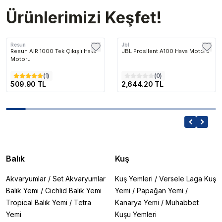
Ürünlerimizi Keşfet!
Resun
Jbl
Resun AIR 1000 Tek Çıkışlı Hava
JBL Prosilent A100 Hava Motoru
Motoru
(
1
)
(
0
)
509.90 TL
2,644.20 TL
Balık
Kuş
Akvaryumlar
/
Set Akvaryumlar
Kuş Yemleri
/
Versele Laga Kuş
Balık Yemi
/
Cichlid Balık Yemi
Yemi
/
Papağan Yemi
/
Tropical Balık Yemi
/
Tetra
Kanarya Yemi
/
Muhabbet
Yemi
Kuşu Yemleri