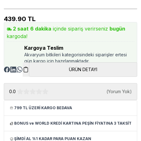
439.90
TL
2
saat
6
dakika
içinde sipariş verirseniz
bugün
kargoda!
Kargoya Teslim
Akvaryum bitkileri kategorisindeki siparişler ertesi
gün kargo için hazırlanmaktadır.
ÜRÜN DETAYI
0.0
(
Yorum Yok
)
799 TL ÜZERİ KARGO BEDAVA
BONUS ve WORLD KREDİ KARTINA PEŞİN FİYATINA 3 TAKSİT
ŞİMDİ AL %1 KADAR PARA PUAN KAZAN