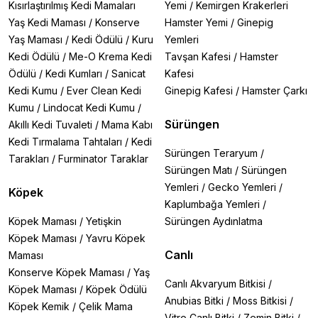
Kısırlaştırılmış Kedi Mamaları
Yemi
/
Kemirgen Krakerleri
Yaş Kedi Maması
/
Konserve
Hamster Yemi
/
Ginepig
Yaş Maması
/
Kedi Ödülü
/
Kuru
Yemleri
Kedi Ödülü
/
Me-O Krema Kedi
Tavşan Kafesi
/
Hamster
Ödülü
/
Kedi Kumları
/
Sanicat
Kafesi
Kedi Kumu
/
Ever Clean Kedi
Ginepig Kafesi
/
Hamster Çarkı
Kumu
/
Lindocat Kedi Kumu
/
Sürüngen
Akıllı Kedi Tuvaleti
/
Mama Kabı
Kedi Tırmalama Tahtaları
/
Kedi
Sürüngen Teraryum
/
Tarakları
/
Furminator Taraklar
Sürüngen Matı
/
Sürüngen
Yemleri
/
Gecko Yemleri
/
Köpek
Kaplumbağa Yemleri
/
Köpek Maması
/
Yetişkin
Sürüngen Aydınlatma
Köpek Maması
/
Yavru Köpek
Canlı
Maması
Konserve Köpek Maması
/
Yaş
Canlı Akvaryum Bitkisi
/
Köpek Maması
/
Köpek Ödülü
Anubias Bitki
/
Moss Bitkisi
/
Köpek Kemik
/
Çelik Mama
Vitro Canlı Bitki
/
Zemin Bitki
/