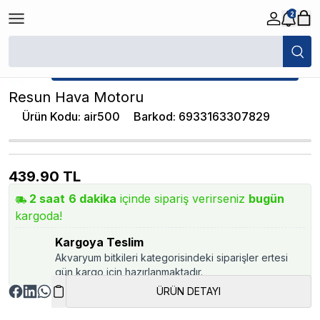
2
/
Normal Hava Motorları
/
Resun Hava Motoru
★ Atakan Petshop,
Resun yetkili satıcısıdır.
Resun Hava Motoru
Ürün Kodu
:
air500
Barkod
:
6933163307829
439.90
TL
2
saat
6
dakika
içinde sipariş verirseniz
bugün
kargoda!
Kargoya Teslim
Akvaryum bitkileri kategorisindeki siparişler ertesi
gün kargo için hazırlanmaktadır.
ÜRÜN DETAYI