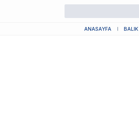
/
Veteriner Diyet Maması
/
Pro Nutrition Protect Veterinary Osteo
ANASAYFA
BALIK