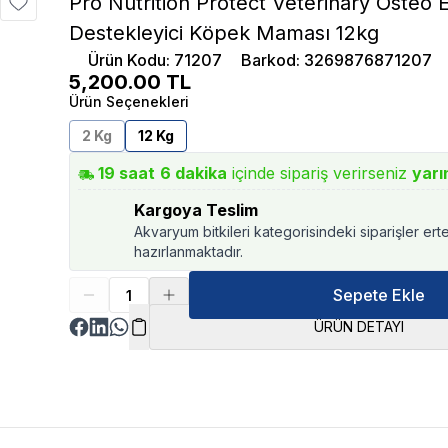
Pro Nutrition Protect Veterinary Osteo 
Destekleyici Köpek Maması 12kg
Ürün Kodu
:
71207
Barkod
:
3269876871207
5,200.00
TL
Ürün Seçenekleri
2 Kg
12 Kg
19
saat
5
dakika
içinde sipariş verirseniz
yarı
Kargoya Teslim
Akvaryum bitkileri kategorisindeki siparişler ert
hazırlanmaktadır.
Sepete Ekle
ÜRÜN DETAYI