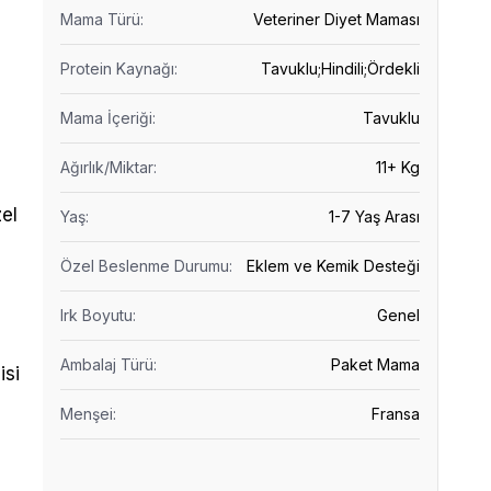
Mama Türü
:
Veteriner Diyet Maması
Protein Kaynağı
:
Tavuklu;Hindili;Ördekli
Mama İçeriği
:
Tavuklu
Ağırlık/Miktar
:
11+ Kg
el
Yaş
:
1-7 Yaş Arası
Özel Beslenme Durumu
:
Eklem ve Kemik Desteği
Irk Boyutu
:
Genel
Ambalaj Türü
:
Paket Mama
isi
Menşei
:
Fransa