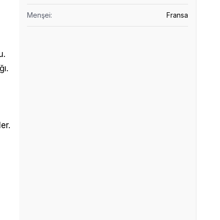
Menşei
:
Fransa
u.
ğı.
er.