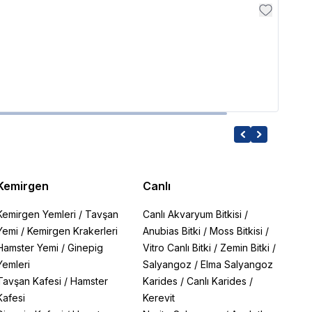
Pro N
Pro 
5,400
Kemirgen
Canlı
Kemirgen Yemleri
/
Tavşan
Canlı Akvaryum Bitkisi
/
Yemi
/
Kemirgen Krakerleri
Anubias Bitki
/
Moss Bitkisi
/
Hamster Yemi
/
Ginepig
Vitro Canlı Bitki
/
Zemin Bitki
/
Yemleri
Salyangoz
/
Elma Salyangoz
Tavşan Kafesi
/
Hamster
Karides
/
Canlı Karides
/
Kafesi
Kerevit