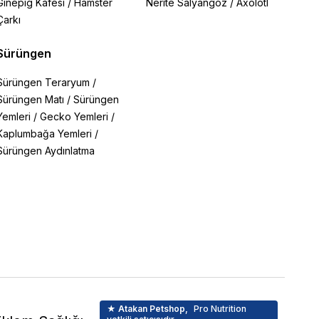
Ginepig Kafesi
/
Hamster
Nerite Salyangoz
/
Axolotl
Çarkı
Sürüngen
Sürüngen Teraryum
/
Sürüngen Matı
/
Sürüngen
Yemleri
/
Gecko Yemleri
/
Kaplumbağa Yemleri
/
Sürüngen Aydınlatma
★ Atakan Petshop,
Pro Nutrition