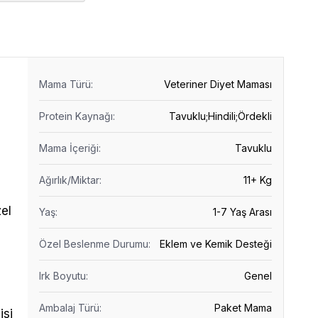
Mama Türü
:
Veteriner Diyet Maması
Protein Kaynağı
:
Tavuklu;Hindili;Ördekli
Mama İçeriği
:
Tavuklu
Ağırlık/Miktar
:
11+ Kg
el
Yaş
:
1-7 Yaş Arası
Özel Beslenme Durumu
:
Eklem ve Kemik Desteği
Irk Boyutu
:
Genel
Ambalaj Türü
:
Paket Mama
isi