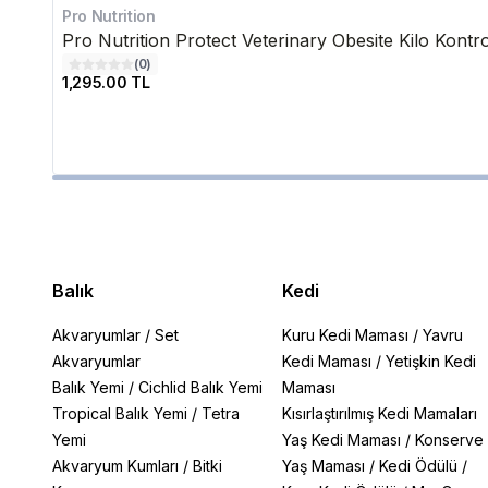
Pro Nutrition
Pro Nutrition Protect Veterinary Obesite Kilo Kont
(
0
)
1,295.00 TL
Balık
Kedi
Akvaryumlar
/
Set
Kuru Kedi Maması
/
Yavru
Akvaryumlar
Kedi Maması
/
Yetişkin Kedi
Balık Yemi
/
Cichlid Balık Yemi
Maması
Tropical Balık Yemi
/
Tetra
Kısırlaştırılmış Kedi Mamaları
Yemi
Yaş Kedi Maması
/
Konserve
Akvaryum Kumları
/
Bitki
Yaş Maması
/
Kedi Ödülü
/