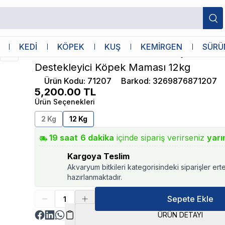
 Eklem Sağlığı Destekleyici Köpek Maması 12kg
Pro Nutrition
KEDİ
KÖPEK
KUŞ
KEMİRGEN
SÜRÜ
Pro Nutrition Protect Veterinary Osteo 
Destekleyici Köpek Maması 12kg
Ürün Kodu
:
71207
Barkod
:
3269876871207
5,200.00
TL
Ürün Seçenekleri
2 Kg
12 Kg
19
saat
6
dakika
içinde sipariş verirseniz
yarı
Kargoya Teslim
Akvaryum bitkileri kategorisindeki siparişler ert
hazırlanmaktadır.
Sepete Ekle
ÜRÜN DETAYI