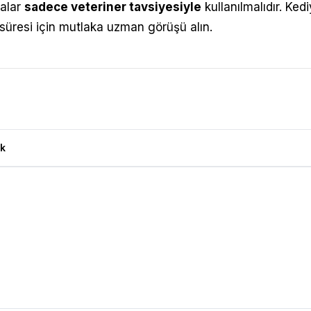
alar
sadece veteriner tavsiyesiyle
kullanılmalıdır. Ked
 süresi için mutlaka uzman görüşü alın.
ğı Destekleyici Köpek Maması 12kg Ürün Yorumları
k