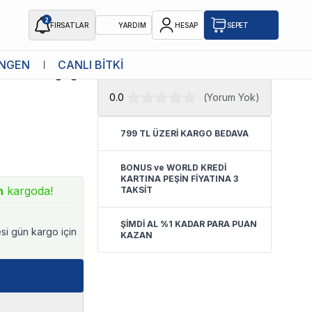
2
FIRSATLAR
YARDIM
HESAP
SEPET
★ Atakan Petshop,
Pro Nutrition
NGEN
CANLI BİTKİ
Eklem Sağlığı
yetkili satıcısıdır.
0.0
(
Yorum Yok
)
799 TL ÜZERİ KARGO BEDAVA
BONUS ve WORLD KREDİ
KARTINA PEŞİN FİYATINA 3
n
kargoda!
TAKSİT
ŞİMDİ AL %1 KADAR PARA PUAN
esi gün kargo için
KAZAN