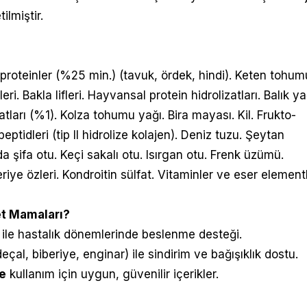
ilmiştir.
roteinler (%25 min.) (tavuk, ördek, hindi). Keten tohum
leri. Bakla lifleri. Hayvansal protein hidrolizatları. Balık ya
atları (%1). Kolza tohumu yağı. Bira mayası. Kil. Frukto-
peptidleri (tip II hidrolize kolajen). Deniz tuzu. Şeytan
 şifa otu. Keçi sakalı otu. Isırgan otu. Frenk üzümü.
riye özleri. Kondroitin sülfat. Vitaminler ve eser elementl
et Mamaları?
ile hastalık dönemlerinde beslenme desteği.
eçal, biberiye, enginar) ile sindirim ve bağışıklık dostu.
e
kullanım için uygun, güvenilir içerikler.