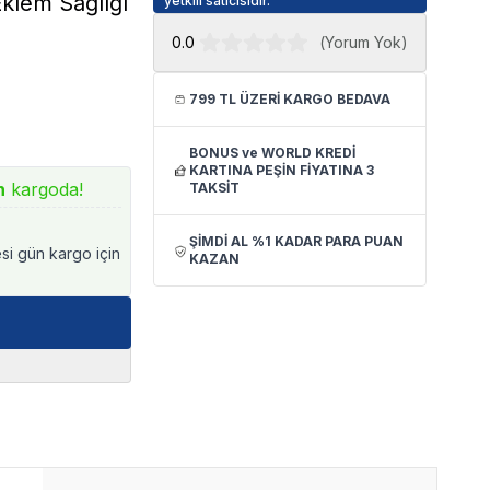
Eklem Sağlığı
yetkili satıcısıdır.
0.0
(
Yorum Yok
)
799 TL ÜZERİ KARGO BEDAVA
BONUS ve WORLD KREDİ
KARTINA PEŞİN FİYATINA 3
n
kargoda!
TAKSİT
ŞİMDİ AL %1 KADAR PARA PUAN
esi gün kargo için
KAZAN