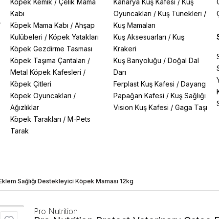
Köpek Kemik
/
Çelik Mama
Kanarya Kuş Kafesi
/
Kuş
Kabı
Oyuncakları
/
Kuş Tünekleri
/
/
Köpek Mama Kabı
/
Ahşap
Kuş Mamaları
Kulübeleri
/
Köpek Yatakları
Kuş Aksesuarları
/
Kuş
Köpek Gezdirme Tasması
Krakeri
Köpek Taşıma Çantaları
/
Kuş Banyoluğu
/
Doğal Dal
Metal Köpek Kafesleri
/
Darı
Köpek Çitleri
Ferplast Kuş Kafesi
/
Dayang
Köpek Oyuncakları
/
Papağan Kafesi
/
Kuş Sağlığı
Ağızlıklar
Vision Kuş Kafesi
/
Gaga Taşı
Köpek Tarakları
/
M-Pets
Tarak
 Eklem Sağlığı Destekleyici Köpek Maması 12kg
Pro Nutrition