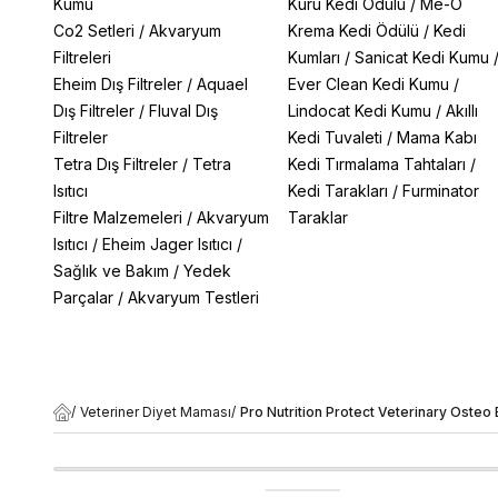
Kumu
Kuru Kedi Ödülü
/
Me-O
Co2 Setleri
/
Akvaryum
Krema Kedi Ödülü
/
Kedi
Filtreleri
Kumları
/
Sanicat Kedi Kumu
Eheim Dış Filtreler
/
Aquael
Ever Clean Kedi Kumu
/
Dış Filtreler
/
Fluval Dış
Lindocat Kedi Kumu
/
Akıllı
Filtreler
Kedi Tuvaleti
/
Mama Kabı
Tetra Dış Filtreler
/
Tetra
Kedi Tırmalama Tahtaları
/
Isıtıcı
Kedi Tarakları
/
Furminator
Filtre Malzemeleri
/
Akvaryum
Taraklar
Isıtıcı
/
Eheim Jager Isıtıcı
/
Sağlık ve Bakım
/
Yedek
Parçalar
/
Akvaryum Testleri
/
Veteriner Diyet Maması
/
Pro Nutrition Protect Veterinary Osteo