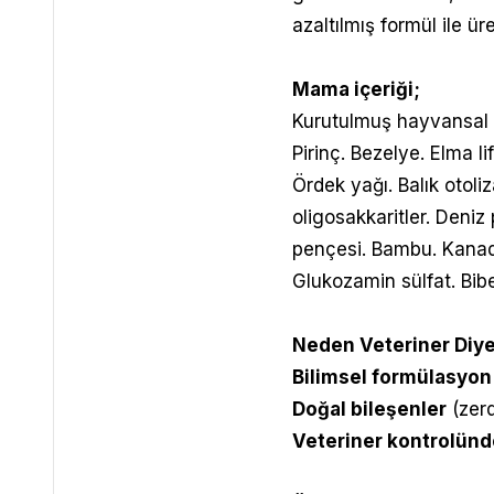
azaltılmış formül ile üret
Mama içeriği;
Kurutulmuş hayvansal p
Pirinç. Bezelye. Elma lif
Ördek yağı. Balık otoliz
oligosakkaritler. Deniz 
pençesi. Bambu. Kanada
Glukozamin sülfat. Bibe
Neden Veteriner Diy
Bilimsel formülasyon
Doğal bileşenler
(zerd
Veteriner kontrolünd