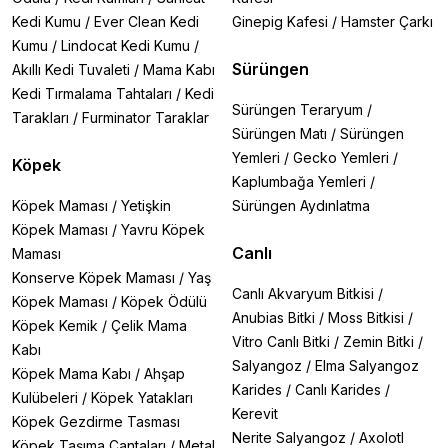
Kedi Kumu
/
Ever Clean Kedi
Ginepig Kafesi
/
Hamster Çarkı
Kumu
/
Lindocat Kedi Kumu
/
Sürüngen
Akıllı Kedi Tuvaleti
/
Mama Kabı
Kedi Tırmalama Tahtaları
/
Kedi
Sürüngen Teraryum
/
Tarakları
/
Furminator Taraklar
Sürüngen Matı
/
Sürüngen
Yemleri
/
Gecko Yemleri
/
Köpek
Kaplumbağa Yemleri
/
Köpek Maması
/
Yetişkin
Sürüngen Aydınlatma
Köpek Maması
/
Yavru Köpek
Canlı
Maması
Konserve Köpek Maması
/
Yaş
Canlı Akvaryum Bitkisi
/
Köpek Maması
/
Köpek Ödülü
Anubias Bitki
/
Moss Bitkisi
/
Köpek Kemik
/
Çelik Mama
Vitro Canlı Bitki
/
Zemin Bitki
/
Kabı
Salyangoz
/
Elma Salyangoz
Köpek Mama Kabı
/
Ahşap
Karides
/
Canlı Karides
/
Kulübeleri
/
Köpek Yatakları
Kerevit
Köpek Gezdirme Tasması
Nerite Salyangoz
/
Axolotl
Köpek Taşıma Çantaları
/
Metal