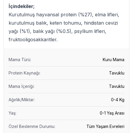
İçindekiler;
Kurutulmuş hayvansal protein (%27), elma lifleri,
kurutulmuş balık, keten tohumu, hindistan cevizi
yağı (%1), balık yağı (%0.5), psyllium lifleri,
fruktooligosakkaritler.
Mama Türü
:
Kuru Mama
Protein Kaynağı
:
Tavuklu
Mama İçeriği
:
Tavuklu
Ağırlık/Miktar
:
0-4 Kg
Yaş
:
0-1 Yaş Arası
Özel Beslenme Durumu
:
Tüm Yaşam Evreleri