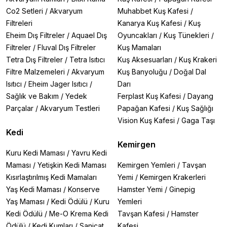
Co2 Setleri
/
Akvaryum
Muhabbet Kuş Kafesi
/
Filtreleri
Kanarya Kuş Kafesi
/
Kuş
Eheim Dış Filtreler
/
Aquael Dış
Oyuncakları
/
Kuş Tünekleri
/
Filtreler
/
Fluval Dış Filtreler
Kuş Mamaları
Tetra Dış Filtreler
/
Tetra Isıtıcı
Kuş Aksesuarları
/
Kuş Krakeri
Filtre Malzemeleri
/
Akvaryum
Kuş Banyoluğu
/
Doğal Dal
Isıtıcı
/
Eheim Jager Isıtıcı
/
Darı
Sağlık ve Bakım
/
Yedek
Ferplast Kuş Kafesi
/
Dayang
Parçalar
/
Akvaryum Testleri
Papağan Kafesi
/
Kuş Sağlığı
Vision Kuş Kafesi
/
Gaga Taşı
Kedi
Kemirgen
Kuru Kedi Maması
/
Yavru Kedi
Maması
/
Yetişkin Kedi Maması
Kemirgen Yemleri
/
Tavşan
Kısırlaştırılmış Kedi Mamaları
Yemi
/
Kemirgen Krakerleri
Yaş Kedi Maması
/
Konserve
Hamster Yemi
/
Ginepig
Yaş Maması
/
Kedi Ödülü
/
Kuru
Yemleri
Kedi Ödülü
/
Me-O Krema Kedi
Tavşan Kafesi
/
Hamster
Ödülü
/
Kedi Kumları
/
Sanicat
Kafesi