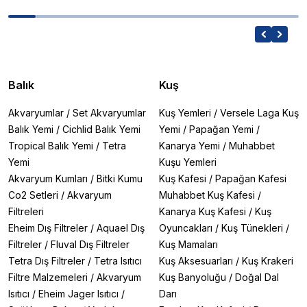
Balık
Kuş
Akvaryumlar
/
Set Akvaryumlar
Kuş Yemleri
/
Versele Laga Kuş
Balık Yemi
/
Cichlid Balık Yemi
Yemi
/
Papağan Yemi
/
Tropical Balık Yemi
/
Tetra
Kanarya Yemi
/
Muhabbet
Yemi
Kuşu Yemleri
Akvaryum Kumları
/
Bitki Kumu
Kuş Kafesi
/
Papağan Kafesi
Co2 Setleri
/
Akvaryum
Muhabbet Kuş Kafesi
/
Filtreleri
Kanarya Kuş Kafesi
/
Kuş
Eheim Dış Filtreler
/
Aquael Dış
Oyuncakları
/
Kuş Tünekleri
/
Filtreler
/
Fluval Dış Filtreler
Kuş Mamaları
Tetra Dış Filtreler
/
Tetra Isıtıcı
Kuş Aksesuarları
/
Kuş Krakeri
Filtre Malzemeleri
/
Akvaryum
Kuş Banyoluğu
/
Doğal Dal
Isıtıcı
/
Eheim Jager Isıtıcı
/
Darı