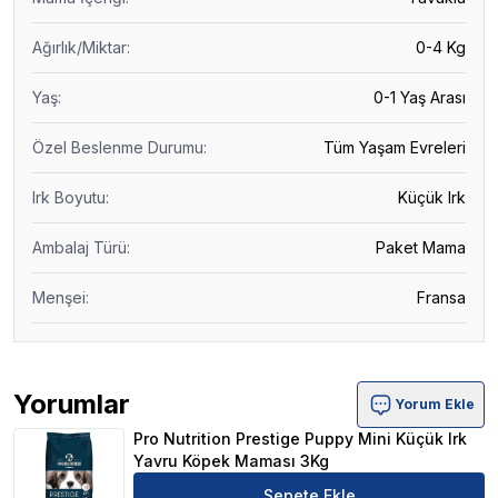
Ağırlık/Miktar
:
0-4 Kg
Yaş
:
0-1 Yaş Arası
Özel Beslenme Durumu
:
Tüm Yaşam Evreleri
Irk Boyutu
:
Küçük Irk
Ambalaj Türü
:
Paket Mama
Menşei
:
Fransa
Yorumlar
Yorum Ekle
Pro Nutrition Prestige Puppy Mini Küçük Irk Yavru Köp
Pro Nutrition Prestige Puppy Mini Küçük Irk
Yavru Köpek Maması 3Kg
Sepete Ekle