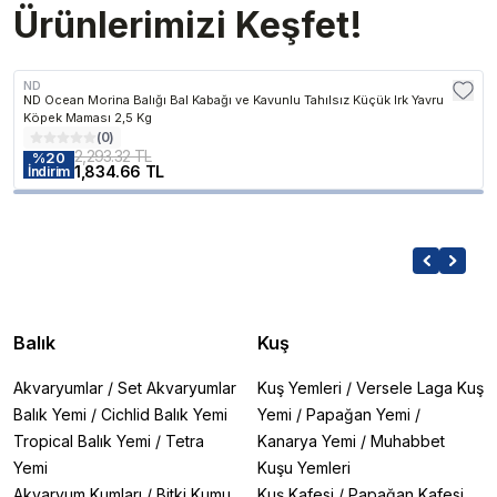
Ürünlerimizi Keşfet!
ND
ND Ocean Morina Balığı Bal Kabağı ve Kavunlu Tahılsız Küçük Irk Yavru
Köpek Maması 2,5 Kg
(
0
)
2,293.32 TL
%
20
1,834.66 TL
İndirim
Balık
Kuş
Akvaryumlar
/
Set Akvaryumlar
Kuş Yemleri
/
Versele Laga Kuş
Balık Yemi
/
Cichlid Balık Yemi
Yemi
/
Papağan Yemi
/
Tropical Balık Yemi
/
Tetra
Kanarya Yemi
/
Muhabbet
Yemi
Kuşu Yemleri
Akvaryum Kumları
/
Bitki Kumu
Kuş Kafesi
/
Papağan Kafesi