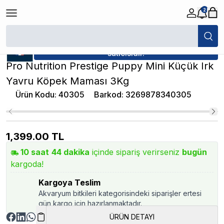
2
/
Yavru Köpek Maması
/
Pro Nutrition Prestige Puppy Mini Küçük Irk Y
★ Atakan Petshop,
Pro Nutrition yetkili
satıcısıdır.
Pro Nutrition Prestige Puppy Mini Küçük Irk
Yavru Köpek Maması 3Kg
Ürün Kodu
:
40305
Barkod
:
3269878340305
1,399.00
TL
10
saat
44
dakika
içinde sipariş verirseniz
bugün
kargoda!
Kargoya Teslim
Akvaryum bitkileri kategorisindeki siparişler ertesi
gün kargo için hazırlanmaktadır.
ÜRÜN DETAYI