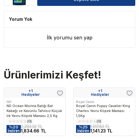
Yorum Yok
İlk yorumu sen yap
Ürünlerimizi Keşfet!
+
1
+
1
Hediyeler
Hediyeler
ND
Royal Canin
ND Ocean Morina Balığı Bal
Royal Canin Puppy Cavalier King
Kabağı ve Kavunlu Tahılsız Küçük
Charles Yavru Köpek Maması
Irk Yavru Köpek Maması 2,5 Kg
1,5Kg
(
0
)
(
0
)
2,293.32 TL
1,517.83 TL
%
20
%
25
1,834.66 TL
1,141.23 TL
İndirim
İndirim