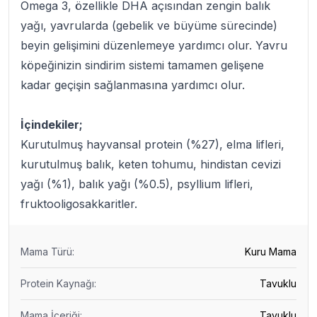
Omega 3, özellikle DHA açısından zengin balık
yağı, yavrularda (gebelik ve büyüme sürecinde)
beyin gelişimini düzenlemeye yardımcı olur. Yavru
köpeğinizin sindirim sistemi tamamen gelişene
kadar geçişin sağlanmasına yardımcı olur.
İçindekiler;
Kurutulmuş hayvansal protein (%27), elma lifleri,
kurutulmuş balık, keten tohumu, hindistan cevizi
yağı (%1), balık yağı (%0.5), psyllium lifleri,
fruktooligosakkaritler.
Mama Türü
:
Kuru Mama
Protein Kaynağı
:
Tavuklu
Mama İçeriği
:
Tavuklu