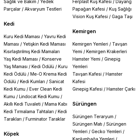
Sağlık ve Bakım
/
Yedek
Ferplast Kuş Kafesi
/
Dayang
Parçalar
/
Akvaryum Testleri
Papağan Kafesi
/
Kuş Sağlığı
Vision Kuş Kafesi
/
Gaga Taşı
Kedi
Kemirgen
Kuru Kedi Maması
/
Yavru Kedi
Maması
/
Yetişkin Kedi Maması
Kemirgen Yemleri
/
Tavşan
Kısırlaştırılmış Kedi Mamaları
Yemi
/
Kemirgen Krakerleri
Yaş Kedi Maması
/
Konserve
Hamster Yemi
/
Ginepig
Yaş Maması
/
Kedi Ödülü
/
Kuru
Yemleri
Kedi Ödülü
/
Me-O Krema Kedi
Tavşan Kafesi
/
Hamster
Ödülü
/
Kedi Kumları
/
Sanicat
Kafesi
Kedi Kumu
/
Ever Clean Kedi
Ginepig Kafesi
/
Hamster Çarkı
Kumu
/
Lindocat Kedi Kumu
/
Sürüngen
Akıllı Kedi Tuvaleti
/
Mama Kabı
Kedi Tırmalama Tahtaları
/
Kedi
Sürüngen Teraryum
/
Tarakları
/
Furminator Taraklar
Sürüngen Matı
/
Sürüngen
Yemleri
/
Gecko Yemleri
/
Köpek
Kaplumbağa Yemleri
/