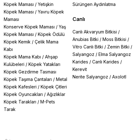
Köpek Maması
/
Yetişkin
Sürüngen Aydınlatma
Köpek Maması
/
Yavru Köpek
Canlı
Maması
Konserve Köpek Maması
/
Yaş
Canlı Akvaryum Bitkisi
/
Köpek Maması
/
Köpek Ödülü
Anubias Bitki
/
Moss Bitkisi
/
Köpek Kemik
/
Çelik Mama
Vitro Canlı Bitki
/
Zemin Bitki
/
Kabı
Salyangoz
/
Elma Salyangoz
Köpek Mama Kabı
/
Ahşap
Karides
/
Canlı Karides
/
Kulübeleri
/
Köpek Yatakları
Kerevit
Köpek Gezdirme Tasması
Nerite Salyangoz
/
Axolotl
Köpek Taşıma Çantaları
/
Metal
Köpek Kafesleri
/
Köpek Çitleri
Köpek Oyuncakları
/
Ağızlıklar
Köpek Tarakları
/
M-Pets
Tarak