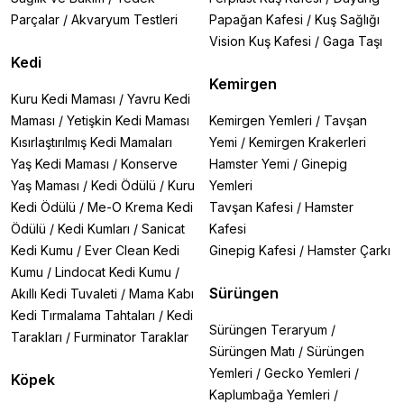
Parçalar
/
Akvaryum Testleri
Papağan Kafesi
/
Kuş Sağlığı
Vision Kuş Kafesi
/
Gaga Taşı
Kedi
Kemirgen
Kuru Kedi Maması
/
Yavru Kedi
Maması
/
Yetişkin Kedi Maması
Kemirgen Yemleri
/
Tavşan
Kısırlaştırılmış Kedi Mamaları
Yemi
/
Kemirgen Krakerleri
Yaş Kedi Maması
/
Konserve
Hamster Yemi
/
Ginepig
Yaş Maması
/
Kedi Ödülü
/
Kuru
Yemleri
Kedi Ödülü
/
Me-O Krema Kedi
Tavşan Kafesi
/
Hamster
Ödülü
/
Kedi Kumları
/
Sanicat
Kafesi
Kedi Kumu
/
Ever Clean Kedi
Ginepig Kafesi
/
Hamster Çarkı
Kumu
/
Lindocat Kedi Kumu
/
Sürüngen
Akıllı Kedi Tuvaleti
/
Mama Kabı
Kedi Tırmalama Tahtaları
/
Kedi
Sürüngen Teraryum
/
Tarakları
/
Furminator Taraklar
Sürüngen Matı
/
Sürüngen
Yemleri
/
Gecko Yemleri
/
Köpek
Kaplumbağa Yemleri
/