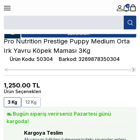
2
/
Yavru Köpek Maması
/
Pro Nutrition Prestige Puppy Medium Orta Irk
★ Atakan Petshop,
Pro Nutrition yetkili
satıcısıdır.
Pro Nutrition Prestige Puppy Medium Orta
Irk Yavru Köpek Maması 3Kg
Ürün Kodu
:
50304
Barkod
:
3269878350304
1,250.00
TL
Ürün Seçenekleri
3 Kg
12 Kg
Bugün sipariş verirseniz Pazartesi günü
kargoda!
Kargoya Teslim
Akvaryum bitkileri kategorisindeki siparişler ertesi