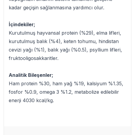
kadar geçişin sağlanmasına yardımcı olur.
İçindekiler;
Kurutulmuş hayvansal protein (%29), elma lifleri,
kurutulmuş balık (%4), keten tohumu, hindistan
cevizi yağı (%1), balık yağı (%0.5), psyllium lifleri,
fruktooligosakkaritler.
Analitik Bileşenler;
Ham protein %30, ham yağ %19, kalsiyum %1.35,
fosfor %0.9, omega 3 %1.2, metabolize edilebilir
enerji 4030 kcal/kg.