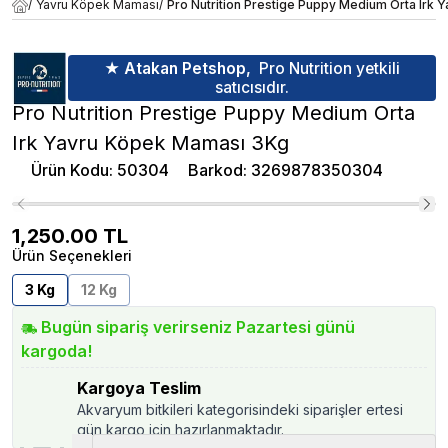
/
Yavru Köpek Maması
/
Pro Nutrition Prestige Puppy Medium Orta Irk
★ Atakan Petshop,
Pro Nutrition yetkili
satıcısıdır.
Pro Nutrition Prestige Puppy Medium Orta
Irk Yavru Köpek Maması 3Kg
Ürün Kodu
:
50304
Barkod
:
3269878350304
1,250.00
TL
Ürün Seçenekleri
3 Kg
12 Kg
Bugün sipariş verirseniz Pazartesi günü
kargoda!
Kargoya Teslim
Akvaryum bitkileri kategorisindeki siparişler ertesi
gün kargo için hazırlanmaktadır.