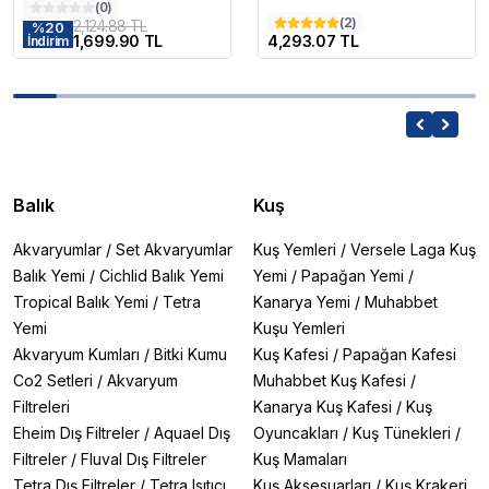
(
0
)
(
2
)
2,124.88 TL
%
20
1,699.90 TL
4,293.07 TL
İndirim
Balık
Kuş
Akvaryumlar
/
Set Akvaryumlar
Kuş Yemleri
/
Versele Laga Kuş
Balık Yemi
/
Cichlid Balık Yemi
Yemi
/
Papağan Yemi
/
Tropical Balık Yemi
/
Tetra
Kanarya Yemi
/
Muhabbet
Yemi
Kuşu Yemleri
Akvaryum Kumları
/
Bitki Kumu
Kuş Kafesi
/
Papağan Kafesi
Co2 Setleri
/
Akvaryum
Muhabbet Kuş Kafesi
/
Filtreleri
Kanarya Kuş Kafesi
/
Kuş
Eheim Dış Filtreler
/
Aquael Dış
Oyuncakları
/
Kuş Tünekleri
/
Filtreler
/
Fluval Dış Filtreler
Kuş Mamaları
Tetra Dış Filtreler
/
Tetra Isıtıcı
Kuş Aksesuarları
/
Kuş Krakeri