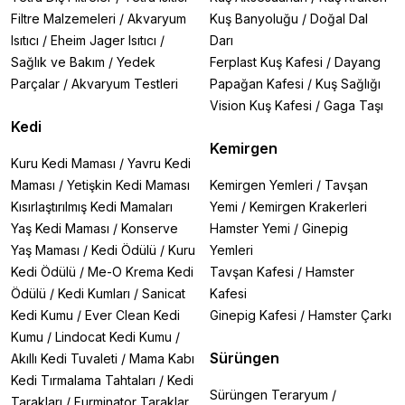
Filtre Malzemeleri
/
Akvaryum
Kuş Banyoluğu
/
Doğal Dal
Isıtıcı
/
Eheim Jager Isıtıcı
/
Darı
Sağlık ve Bakım
/
Yedek
Ferplast Kuş Kafesi
/
Dayang
Parçalar
/
Akvaryum Testleri
Papağan Kafesi
/
Kuş Sağlığı
Vision Kuş Kafesi
/
Gaga Taşı
Kedi
Kemirgen
Kuru Kedi Maması
/
Yavru Kedi
Maması
/
Yetişkin Kedi Maması
Kemirgen Yemleri
/
Tavşan
Kısırlaştırılmış Kedi Mamaları
Yemi
/
Kemirgen Krakerleri
Yaş Kedi Maması
/
Konserve
Hamster Yemi
/
Ginepig
Yaş Maması
/
Kedi Ödülü
/
Kuru
Yemleri
Kedi Ödülü
/
Me-O Krema Kedi
Tavşan Kafesi
/
Hamster
Ödülü
/
Kedi Kumları
/
Sanicat
Kafesi
Kedi Kumu
/
Ever Clean Kedi
Ginepig Kafesi
/
Hamster Çarkı
Kumu
/
Lindocat Kedi Kumu
/
Sürüngen
Akıllı Kedi Tuvaleti
/
Mama Kabı
Kedi Tırmalama Tahtaları
/
Kedi
Sürüngen Teraryum
/
Tarakları
/
Furminator Taraklar