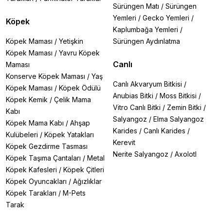
Sürüngen Matı
/
Sürüngen
Yemleri
/
Gecko Yemleri
/
Köpek
Kaplumbağa Yemleri
/
Köpek Maması
/
Yetişkin
Sürüngen Aydınlatma
Köpek Maması
/
Yavru Köpek
Canlı
Maması
Konserve Köpek Maması
/
Yaş
Canlı Akvaryum Bitkisi
/
Köpek Maması
/
Köpek Ödülü
Anubias Bitki
/
Moss Bitkisi
/
Köpek Kemik
/
Çelik Mama
Vitro Canlı Bitki
/
Zemin Bitki
/
Kabı
Salyangoz
/
Elma Salyangoz
Köpek Mama Kabı
/
Ahşap
Karides
/
Canlı Karides
/
Kulübeleri
/
Köpek Yatakları
Kerevit
Köpek Gezdirme Tasması
Nerite Salyangoz
/
Axolotl
Köpek Taşıma Çantaları
/
Metal
Köpek Kafesleri
/
Köpek Çitleri
Köpek Oyuncakları
/
Ağızlıklar
Köpek Tarakları
/
M-Pets
Tarak