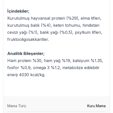
İçindekiler;
Kurutulmuş hayvansal protein (%29), elma lifleri,
kurutulmuş balık (%4), keten tohumu, hindistan
cevizi yağı (%1), balık yağı (%0.5), psyllium lifleri,
fruktooligosakkaritler.
Analitik Bileşenler;
Ham protein %30, ham yağ %19, kalsiyum %1.35,
fosfor %0.9, omega 3 %1.2, metabolize edilebilir
enerji 4030 kcal/kg.
Mama Türü
:
Kuru Mama