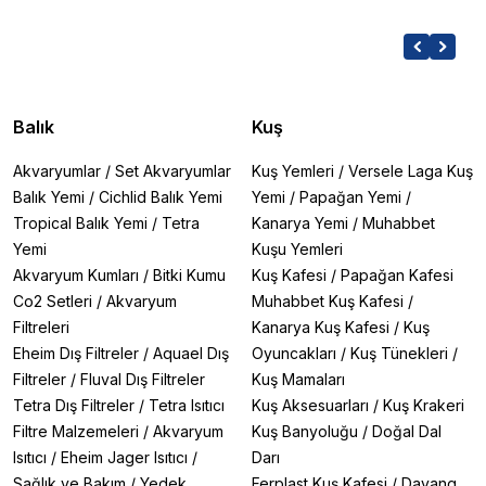
Balık
Kuş
Akvaryumlar
/
Set Akvaryumlar
Kuş Yemleri
/
Versele Laga Kuş
Balık Yemi
/
Cichlid Balık Yemi
Yemi
/
Papağan Yemi
/
Tropical Balık Yemi
/
Tetra
Kanarya Yemi
/
Muhabbet
Yemi
Kuşu Yemleri
Akvaryum Kumları
/
Bitki Kumu
Kuş Kafesi
/
Papağan Kafesi
Co2 Setleri
/
Akvaryum
Muhabbet Kuş Kafesi
/
Filtreleri
Kanarya Kuş Kafesi
/
Kuş
Eheim Dış Filtreler
/
Aquael Dış
Oyuncakları
/
Kuş Tünekleri
/
Filtreler
/
Fluval Dış Filtreler
Kuş Mamaları
Tetra Dış Filtreler
/
Tetra Isıtıcı
Kuş Aksesuarları
/
Kuş Krakeri
Filtre Malzemeleri
/
Akvaryum
Kuş Banyoluğu
/
Doğal Dal
Isıtıcı
/
Eheim Jager Isıtıcı
/
Darı
Sağlık ve Bakım
/
Yedek
Ferplast Kuş Kafesi
/
Dayang