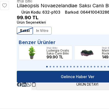
İthâl Bitki
Lilaeopsis Novaezelandiae Saksı Canlı Bi
Ürün Kodu
:
632-p103
Barkod
:
06441004328
99.90
TL
Ürün Seçenekleri
Saksı
In Vitro
Benzer Ürünler
İthâl Bitki
İthâl B
Ludwigia Ovalis
Mar
Saksı Canlı Bitki
Rock 
99.90 TL
149
Gelince Haber Ver
ÜRÜN DETAYI