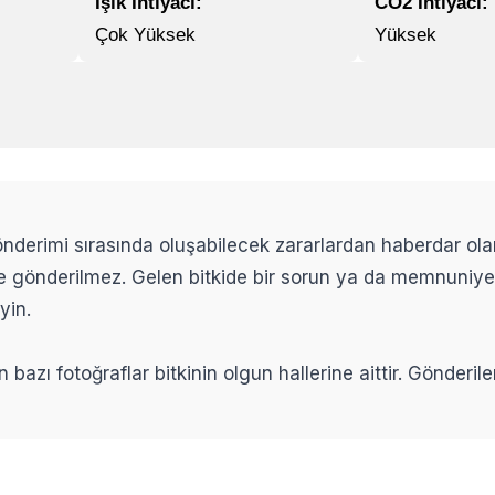
Işık İhtiyacı:
CO2 İhtiyacı:
Çok Yüksek
Yüksek
 gönderimi sırasında oluşabilecek zararlardan haberdar ol
ikle gönderilmez. Gelen bitkide bir sorun ya da memnuniy
yin.
n bazı fotoğraflar bitkinin olgun hallerine aittir. Gönderi