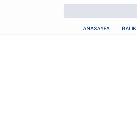
/
Canlı Bitkiler
/
Lilaeopsis Novaezelandiae Saksı Canlı Bitki
ANASAYFA
BALIK