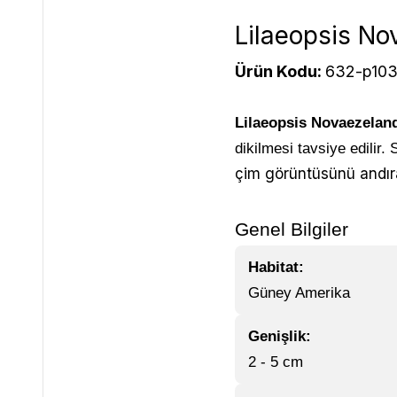
Lilaeopsis No
Ürün Kodu:
632-p10
Lilaeopsis Novaezelan
dikilmesi tavsiye edilir
çim görüntüsünü andıran
Genel Bilgiler
Habitat:
Güney Amerika
Genişlik:
2 - 5 cm