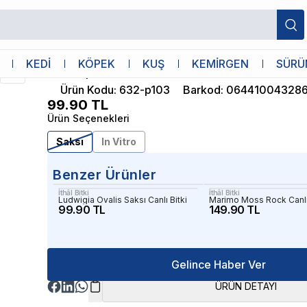
İthâl Bitki
KEDİ
KÖPEK
KUŞ
KEMİRGEN
SÜRÜ
Lilaeopsis Novaezelandiae Saksı Canlı Bi
Ürün Kodu
:
632-p103
Barkod
:
06441004328
99.90
TL
Ürün Seçenekleri
Saksı
In Vitro
Benzer Ürünler
İthâl Bitki
İthâl Bitki
Ludwigia Ovalis Saksı Canlı Bitki
Marimo Moss Rock Canlı 
99.90 TL
149.90 TL
Gelince Haber Ver
ÜRÜN DETAYI