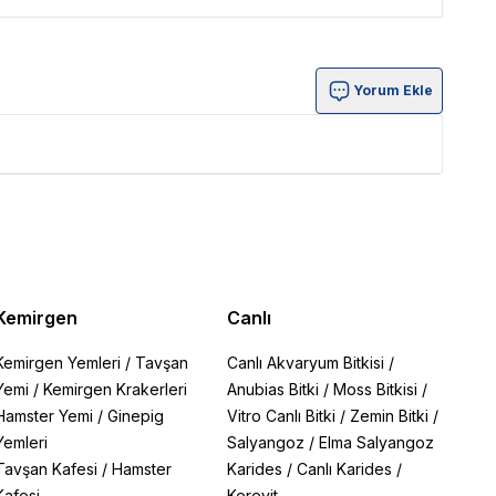
Yorum Ekle
Kemirgen
Canlı
Kemirgen Yemleri
/
Tavşan
Canlı Akvaryum Bitkisi
/
Yemi
/
Kemirgen Krakerleri
Anubias Bitki
/
Moss Bitkisi
/
Hamster Yemi
/
Ginepig
Vitro Canlı Bitki
/
Zemin Bitki
/
Yemleri
Salyangoz
/
Elma Salyangoz
Tavşan Kafesi
/
Hamster
Karides
/
Canlı Karides
/
Kafesi
Kerevit