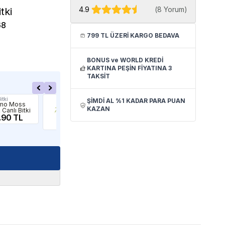
4.9
(
8 Yorum
)
tki
68
799 TL ÜZERİ KARGO BEDAVA
BONUS ve WORLD KREDİ
KARTINA PEŞİN FİYATINA 3
TAKSİT
itki
İthâl Bitki
İthâl
ŞİMDİ AL %1 KADAR PARA PUAN
imo Moss
Dracaena
Ma
KAZAN
Canlı Bitki
Sanderiana Gold
Fluv
.90 TL
Saksı Canlı Bitki
Canl
69.90 TL
22