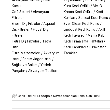
Kumu
Kuru Kedi Ödülü
/
Me-O
Co2 Setleri
/
Akvaryum
Krema Kedi Ödülü
/
Kedi
Filtreleri
Kumları
/
Sanicat Kedi Kumu
Eheim Dış Filtreler
/
Aquael
Ever Clean Kedi Kumu
/
Dış Filtreler
/
Fluval Dış
Lindocat Kedi Kumu
/
Akıllı
Filtreler
Kedi Tuvaleti
/
Mama Kabı
Tetra Dış Filtreler
/
Tetra
Kedi Tırmalama Tahtaları
/
Isıtıcı
Kedi Tarakları
/
Furminator
Filtre Malzemeleri
/
Akvaryum
Taraklar
Isıtıcı
/
Eheim Jager Isıtıcı
/
Sağlık ve Bakım
/
Yedek
Parçalar
/
Akvaryum Testleri
/
Canlı Bitkiler
/
Lilaeopsis Novaezelandiae Saksı Canlı Bitki