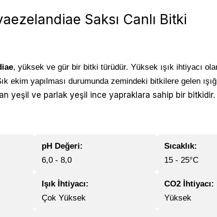
vaezelandiae Saksı Canlı Bitki
3
diae
, yüksek ve gür bir bitki türüdür. Yüksek ışık ihtiyacı olan
. Sık ekim yapılması durumunda zemindeki bitkilere gelen ışı
 yeşil ve parlak yeşil ince yapraklara sahip bir bitkidir.
pH Değeri:
Sıcaklık:
6,0 - 8,0
15 - 25°C
Işık İhtiyacı:
CO2 İhtiyacı:
Çok Yüksek
Yüksek