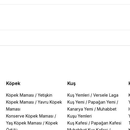
rumları
Köpek
Kuş
Köpek Maması
/
Yetişkin
Kuş Yemleri
/
Versele Laga
Köpek Maması
/
Yavru Köpek
Kuş Yemi
/
Papağan Yemi
/
Maması
Kanarya Yemi
/
Muhabbet
Konserve Köpek Maması
/
Kuşu Yemleri
Yaş Köpek Maması
/
Köpek
Kuş Kafesi
/
Papağan Kafesi
Ödülü
Muhabbet Kuş Kafesi
/