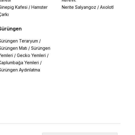
Ginepig Kafesi
/
Hamster
Nerite Salyangoz
/
Axolotl
Çarkı
Sürüngen
Sürüngen Teraryum
/
Sürüngen Matı
/
Sürüngen
Yemleri
/
Gecko Yemleri
/
Kaplumbağa Yemleri
/
Sürüngen Aydınlatma