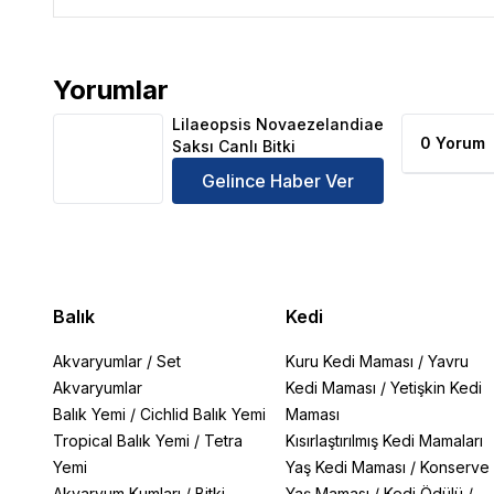
Yorumlar
Lilaeopsis Novaezelandiae Saksı Canlı Bitki Ürün Yo
Lilaeopsis Novaezelandiae
0 Yorum
Saksı Canlı Bitki
Gelince Haber Ver
Balık
Kedi
Akvaryumlar
/
Set
Kuru Kedi Maması
/
Yavru
Akvaryumlar
Kedi Maması
/
Yetişkin Kedi
Balık Yemi
/
Cichlid Balık Yemi
Maması
Tropical Balık Yemi
/
Tetra
Kısırlaştırılmış Kedi Mamaları
Yemi
Yaş Kedi Maması
/
Konserve
Akvaryum Kumları
/
Bitki
Yaş Maması
/
Kedi Ödülü
/