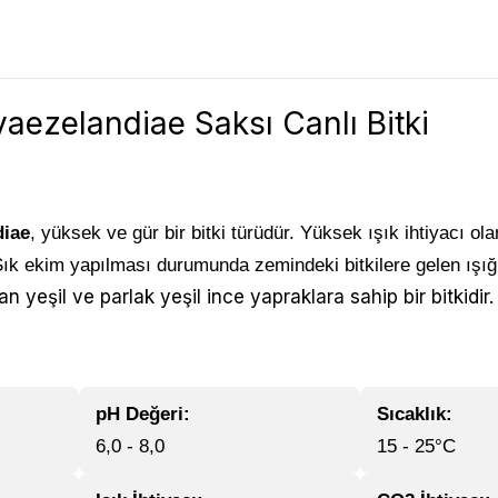
vaezelandiae Saksı Canlı Bitki
3
diae
, yüksek ve gür bir bitki türüdür. Yüksek ışık ihtiyacı olan
. Sık ekim yapılması durumunda zemindeki bitkilere gelen ışı
 yeşil ve parlak yeşil ince yapraklara sahip bir bitkidir.
pH Değeri:
Sıcaklık:
6,0 - 8,0
15 - 25°C