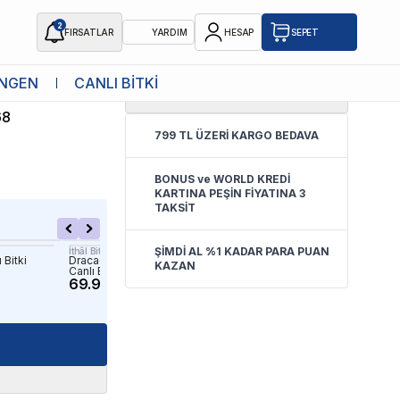
2
FIRSATLAR
YARDIM
HESAP
SEPET
NGEN
CANLI BİTKİ
4.9
(
8 Yorum
)
tki
68
799 TL ÜZERİ KARGO BEDAVA
BONUS ve WORLD KREDİ
KARTINA PEŞİN FİYATINA 3
TAKSİT
ŞİMDİ AL %1 KADAR PARA PUAN
İthâl Bitki
İthâl Bitki
Bitki
Dracaena Sanderiana Gold Saksı
Mayaca Fluviatilis In Vitro
KAZAN
Canlı Bitki
Bitki
69.90 TL
224.90 TL