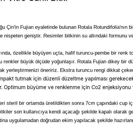
u Çin'in Fujian eyaletinde bulunan Rotala Rotundifolia'nın bir
re nispeten geniştir. Resimler bitkinin su altındaki formunu 
rında, özellikle büyüyen uçta, hafif turuncu-pembe bir renk t
 bu renkler büyük ölçüde yoğunlaşır. Rotala Fujian dikey bir 
rak yerleştirmenizi öneririz. Ekstra turuncu rengi dikkat çek
pakt tutmak için düzenli düzeltme yapılması gerekecektir
lir. Optimum büyüme ve renklenme için Co2 enjeksiyonu ve
eri steril bir ortamda üretildikten sonra 7cm çapındaki cup 
 bitkiler son kullanıcıya kendi açacağı şekilde kapalı olarak ge
ina uygulamadan doğrudan ekim yapılacak şekilde hazırlanm