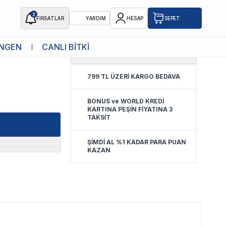
2
FIRSATLAR
YARDIM
HESAP
SEPET
NGEN
CANLI BİTKİ
4.4
(
5 Yorum
)
799 TL ÜZERİ KARGO BEDAVA
BONUS ve WORLD KREDİ
KARTINA PEŞİN FİYATINA 3
TAKSİT
ŞİMDİ AL %1 KADAR PARA PUAN
KAZAN