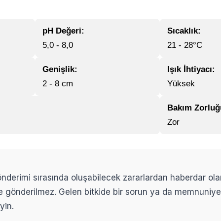
pH Değeri:
Sıcaklık:
5,0 - 8,0
21 - 28°C
Genişlik:
Işık İhtiyacı:
2 - 8 cm
Yüksek
Bakım Zorluğ
Zor
 gönderimi sırasında oluşabilecek zararlardan haberdar ol
ikle gönderilmez. Gelen bitkide bir sorun ya da memnuniy
yin.