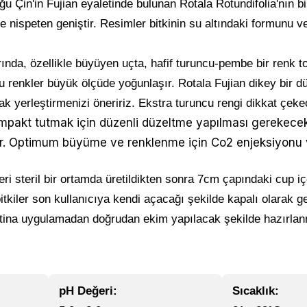
u Çin'in Fujian eyaletinde bulunan Rotala Rotundifolia'nın bir
re nispeten geniştir. Resimler bitkinin su altındaki formunu 
rında, özellikle büyüyen uçta, hafif turuncu-pembe bir renk t
 bu renkler büyük ölçüde yoğunlaşır. Rotala Fujian dikey bir 
rak yerleştirmenizi öneririz. Ekstra turuncu rengi dikkat çek
pakt tutmak için düzenli düzeltme yapılması gerekecektir
lir. Optimum büyüme ve renklenme için Co2 enjeksiyonu ve
eri steril bir ortamda üretildikten sonra 7cm çapındaki cup 
 bitkiler son kullanıcıya kendi açacağı şekilde kapalı olarak ge
ina uygulamadan doğrudan ekim yapılacak şekilde hazırlanm
pH Değeri:
Sıcaklık: