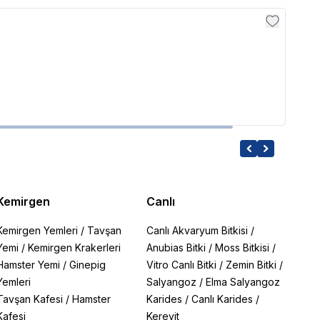
İthâl B
Ludwi
229.
Kemirgen
Canlı
Kemirgen Yemleri
/
Tavşan
Canlı Akvaryum Bitkisi
/
Yemi
/
Kemirgen Krakerleri
Anubias Bitki
/
Moss Bitkisi
/
Hamster Yemi
/
Ginepig
Vitro Canlı Bitki
/
Zemin Bitki
/
Yemleri
Salyangoz
/
Elma Salyangoz
Tavşan Kafesi
/
Hamster
Karides
/
Canlı Karides
/
Kafesi
Kerevit