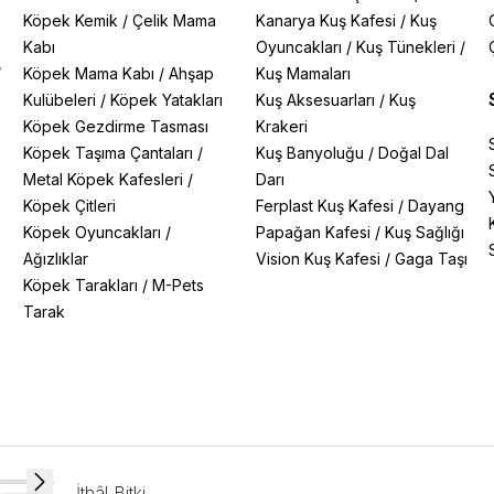
Köpek Kemik
/
Çelik Mama
Kanarya Kuş Kafesi
/
Kuş
Kabı
Oyuncakları
/
Kuş Tünekleri
/
/
Köpek Mama Kabı
/
Ahşap
Kuş Mamaları
Kulübeleri
/
Köpek Yatakları
Kuş Aksesuarları
/
Kuş
Köpek Gezdirme Tasması
Krakeri
Köpek Taşıma Çantaları
/
Kuş Banyoluğu
/
Doğal Dal
Metal Köpek Kafesleri
/
Darı
Köpek Çitleri
Ferplast Kuş Kafesi
/
Dayang
Köpek Oyuncakları
/
Papağan Kafesi
/
Kuş Sağlığı
Ağızlıklar
Vision Kuş Kafesi
/
Gaga Taşı
Köpek Tarakları
/
M-Pets
Tarak
İthâl Bitki