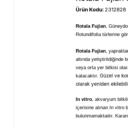
Ürün Kodu:
2312828
Rotala Fujian
, Güneydoğ
Rotundifolia türlerine gö
Rotala Fujian
, yaprakla
altında yetiştirildiğinde
veya orta yer bitkisi ola
Güzel ve kom
katacaktır.
olarak yeniden ekilebi
In vitro
, akvaryum bitkil
içerisine alınan In vitro
bulunmamaktadır. Karant