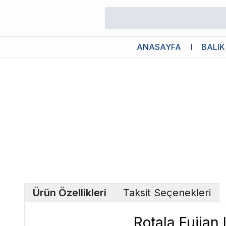
/
Canlı Bitkiler
/
Rotala Fujian In Vitro Canlı Bitki
ANASAYFA
BALIK
Ürün Özellikleri
Taksit Seçenekleri
Rotala Fujian I