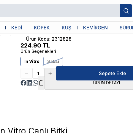
İthâl Bitki
KEDİ
KÖPEK
KUŞ
KEMİRGEN
SÜRÜ
Rotala Fujian In Vitro Canlı Bitki
Ürün Kodu
:
2312828
224.90
TL
Ürün Seçenekleri
In Vitro
Saksı
Sepete Ekle
ÜRÜN DETAYI
n Vitro Canlı Bitki