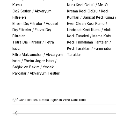
Kumu
Kuru Kedi Ödülü
/
Me-O
Co2 Setleri
/
Akvaryum
Krema Kedi Ödülü
/
Kedi
Filtreleri
Kumları
/
Sanicat Kedi Kumu
Eheim Dış Filtreler
/
Aquael
Ever Clean Kedi Kumu
/
Dış Filtreler
/
Fluval Dış
Lindocat Kedi Kumu
/
Akıllı
Filtreler
Kedi Tuvaleti
/
Mama Kabı
Tetra Dış Filtreler
/
Tetra
Kedi Tırmalama Tahtaları
/
Isıtıcı
Kedi Tarakları
/
Furminator
Filtre Malzemeleri
/
Akvaryum
Taraklar
Isıtıcı
/
Eheim Jager Isıtıcı
/
Sağlık ve Bakım
/
Yedek
Parçalar
/
Akvaryum Testleri
/
Canlı Bitkiler
/
Rotala Fujian In Vitro Canlı Bitki