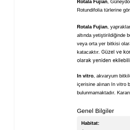
Rotala Fujian
, Güneydoğ
Rotundifolia türlerine gö
Rotala Fujian
, yaprakla
altında yetiştirildiğinde
veya orta yer bitkisi ola
Güzel ve kom
katacaktır.
olarak yeniden ekilebi
In vitro
, akvaryum bitkil
içerisine alınan In vitro
bulunmamaktadır. Karant
Genel Bilgiler
Habitat: