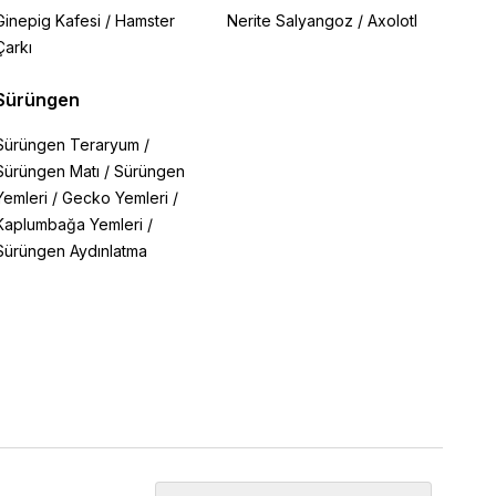
Ginepig Kafesi
/
Hamster
Nerite Salyangoz
/
Axolotl
Çarkı
Sürüngen
Sürüngen Teraryum
/
Sürüngen Matı
/
Sürüngen
Yemleri
/
Gecko Yemleri
/
Kaplumbağa Yemleri
/
Sürüngen Aydınlatma