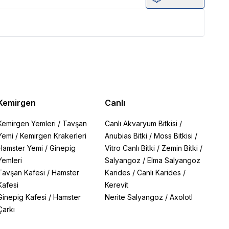
Kemirgen
Canlı
Kemirgen Yemleri
/
Tavşan
Canlı Akvaryum Bitkisi
/
Yemi
/
Kemirgen Krakerleri
Anubias Bitki
/
Moss Bitkisi
/
Hamster Yemi
/
Ginepig
Vitro Canlı Bitki
/
Zemin Bitki
/
Yemleri
Salyangoz
/
Elma Salyangoz
Tavşan Kafesi
/
Hamster
Karides
/
Canlı Karides
/
Kafesi
Kerevit
Ginepig Kafesi
/
Hamster
Nerite Salyangoz
/
Axolotl
Çarkı