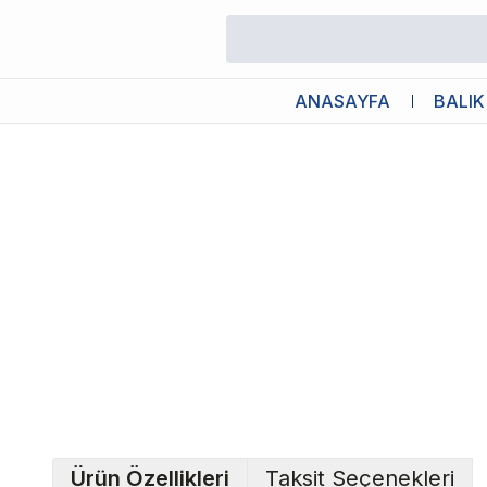
/
Canlı Bitkiler
/
Bucephalandra Brownie Blue Saksı Canlı Bitki
ANASAYFA
BALIK
Ürün Özellikleri
Taksit Seçenekleri