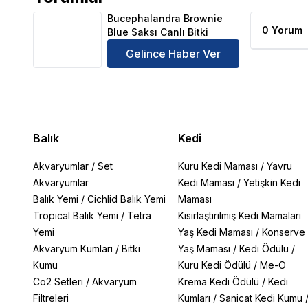
Bucephalandra Brownie Blue Saksı Canlı Bitki Ürün 
Bucephalandra Brownie
0 Yorum
Blue Saksı Canlı Bitki
Gelince Haber Ver
Balık
Kedi
Akvaryumlar
/
Set
Kuru Kedi Maması
/
Yavru
Akvaryumlar
Kedi Maması
/
Yetişkin Kedi
Balık Yemi
/
Cichlid Balık Yemi
Maması
Tropical Balık Yemi
/
Tetra
Kısırlaştırılmış Kedi Mamaları
Yemi
Yaş Kedi Maması
/
Konserve
Akvaryum Kumları
/
Bitki
Yaş Maması
/
Kedi Ödülü
/
Kumu
Kuru Kedi Ödülü
/
Me-O
Co2 Setleri
/
Akvaryum
Krema Kedi Ödülü
/
Kedi
Filtreleri
Kumları
/
Sanicat Kedi Kumu