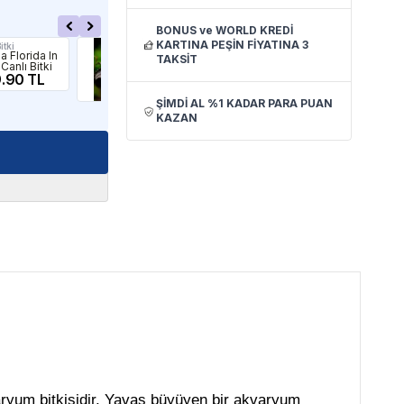
BONUS ve WORLD KREDİ
KARTINA PEŞİN FİYATINA 3
itki
İthâl Bitki
İthâl
a Florida In
APC
Lud
TAKSİT
 Canlı Bitki
Bucephalandra
Sph
.90 TL
Red In Vitro
Vitr
Canlı Bitki
899.00 TL
27
ŞİMDİ AL %1 KADAR PARA PUAN
KAZAN
aryum bitkisidir. Yavaş büyüyen bir akvaryum