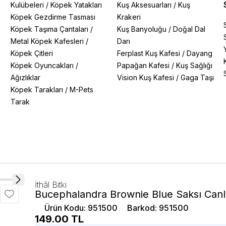
Kulübeleri
/
Köpek Yatakları
Kuş Aksesuarları
/
Kuş
Köpek Gezdirme Tasması
Krakeri
Köpek Taşıma Çantaları
/
Kuş Banyoluğu
/
Doğal Dal
Metal Köpek Kafesleri
/
Darı
Köpek Çitleri
Ferplast Kuş Kafesi
/
Dayang
Köpek Oyuncakları
/
Papağan Kafesi
/
Kuş Sağlığı
Ağızlıklar
Vision Kuş Kafesi
/
Gaga Taşı
Köpek Tarakları
/
M-Pets
Tarak
İthâl Bitki
Bucephalandra Brownie Blue Saksı Canlı
Ürün Kodu
:
951500
Barkod
:
951500
149.00
TL