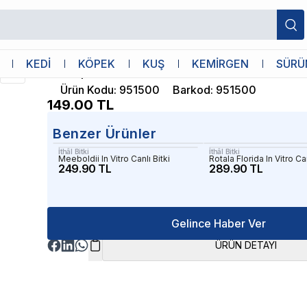
İthâl Bitki
KEDİ
KÖPEK
KUŞ
KEMİRGEN
SÜRÜ
Bucephalandra Brownie Blue Saksı Canlı
Ürün Kodu
:
951500
Barkod
:
951500
149.00
TL
Benzer Ürünler
İthâl Bitki
İthâl Bitki
Meeboldii In Vitro Canlı Bitki
Rotala Florida In Vitro Can
249.90 TL
289.90 TL
Gelince Haber Ver
ÜRÜN DETAYI