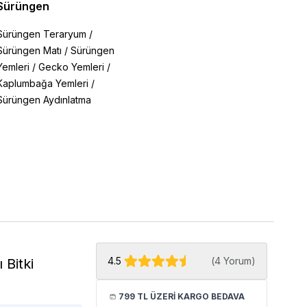
Sürüngen
Sürüngen Teraryum
/
Sürüngen Matı
/
Sürüngen
Yemleri
/
Gecko Yemleri
/
Kaplumbağa Yemleri
/
Sürüngen Aydınlatma
4.5
(
4 Yorum
)
 Bitki
799 TL ÜZERİ KARGO BEDAVA