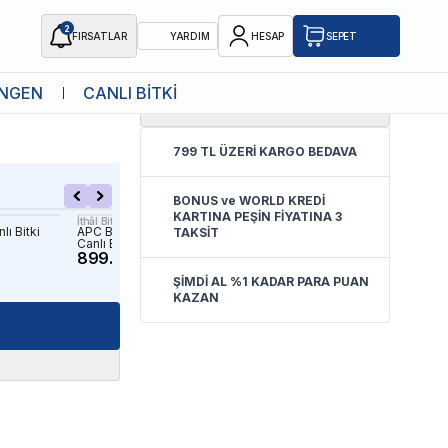
2
FIRSATLAR
YARDIM
HESAP
SEPET
NGEN
CANLI BİTKİ
4.5
(
4 Yorum
)
 Bitki
799 TL ÜZERİ KARGO BEDAVA
BONUS ve WORLD KREDİ
KARTINA PEŞİN FİYATINA 3
İthâl Bitki
İthâl Bitki
lı Bitki
APC Bucephalandra Red In Vitro
Ludwigia Sphaerocarpa In
TAKSİT
Canlı Bitki
Canlı Bitki
899.00 TL
279.90 TL
ŞİMDİ AL %1 KADAR PARA PUAN
KAZAN