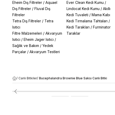
Eheim Dış Filtreler
/
Aquael
Ever Clean Kedi Kumu
/
Dış Filtreler
/
Fluval Dış
Lindocat Kedi Kumu
/
Akıllı
Filtreler
Kedi Tuvaleti
/
Mama Kabı
Tetra Dış Filtreler
/
Tetra
Kedi Tırmalama Tahtaları
/
Isıtıcı
Kedi Tarakları
/
Furminator
Filtre Malzemeleri
/
Akvaryum
Taraklar
Isıtıcı
/
Eheim Jager Isıtıcı
/
Sağlık ve Bakım
/
Yedek
Parçalar
/
Akvaryum Testleri
/
Canlı Bitkiler
/
Bucephalandra Brownie Blue Saksı Canlı Bitki