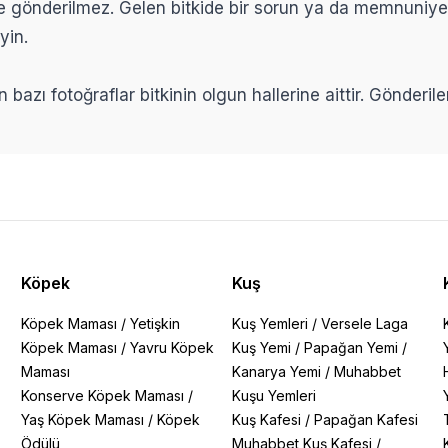
ikle gönderilmez. Gelen bitkide bir sorun ya da memnuniy
yin.
n bazı fotoğraflar bitkinin olgun hallerine aittir. Gönderi
Köpek
Kuş
Köpek Maması
/
Yetişkin
Kuş Yemleri
/
Versele Laga
Köpek Maması
/
Yavru Köpek
Kuş Yemi
/
Papağan Yemi
/
Maması
Kanarya Yemi
/
Muhabbet
Konserve Köpek Maması
/
Kuşu Yemleri
Yaş Köpek Maması
/
Köpek
Kuş Kafesi
/
Papağan Kafesi
Ödülü
Muhabbet Kuş Kafesi
/