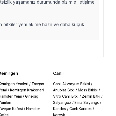
etsizlik yaşamanız durumunda bizimle iletişime
len bitkiler yeni ekime hazır ve daha küçük
Kemirgen
Canlı
Kemirgen Yemleri
/
Tavşan
Canlı Akvaryum Bitkisi
/
Yemi
/
Kemirgen Krakerleri
Anubias Bitki
/
Moss Bitkisi
/
Hamster Yemi
/
Ginepig
Vitro Canlı Bitki
/
Zemin Bitki
/
Yemleri
Salyangoz
/
Elma Salyangoz
Tavşan Kafesi
/
Hamster
Karides
/
Canlı Karides
/
Kafesi
Kerevit