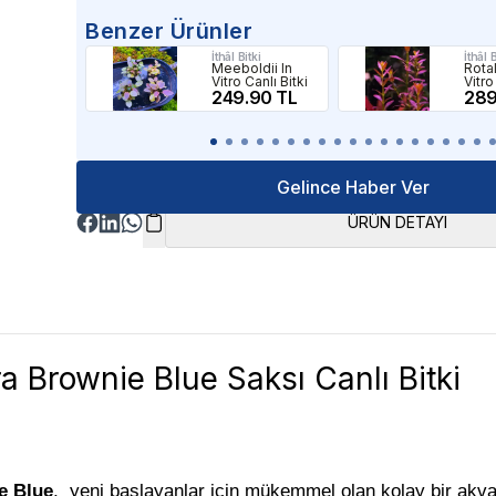
Benzer Ürünler
İthâl Bitki
İthâl B
Meeboldii In
Rotal
Vitro Canlı Bitki
Vitro
249.90 TL
289
Gelince Haber Ver
ÜRÜN DETAYI
 Brownie Blue Saksı Canlı Bitki
e Blue
, yeni başlayanlar için mükemmel olan kolay bir akv