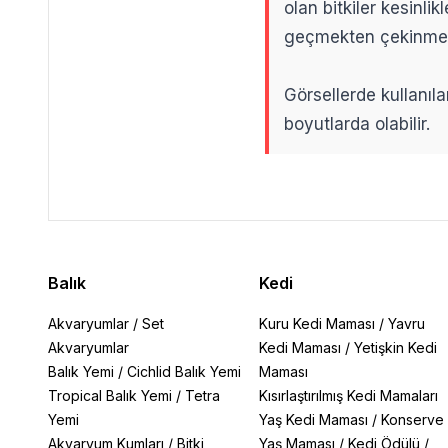
olan bitkiler kesinl
geçmekten çekinme
Görsellerde kullanıla
boyutlarda olabilir.
.
.
Balık
Kedi
Akvaryumlar
/
Set
Kuru Kedi Maması
/
Yavru
Akvaryumlar
Kedi Maması
/
Yetişkin Kedi
Balık Yemi
/
Cichlid Balık Yemi
Maması
Tropical Balık Yemi
/
Tetra
Kısırlaştırılmış Kedi Mamaları
Yemi
Yaş Kedi Maması
/
Konserve
Akvaryum Kumları
/
Bitki
Yaş Maması
/
Kedi Ödülü
/