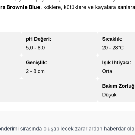
ra Brownie Blue
, köklere, kütüklere ve kayalara sarılara
pH Değeri:
Sıcaklık:
5,0 - 8,0
20 - 28°C
Genişlik:
Işık İhtiyacı:
2 - 8 cm
Orta
Bakım Zorluğ
Düşük
 gönderimi sırasında oluşabilecek zararlardan haberdar ol