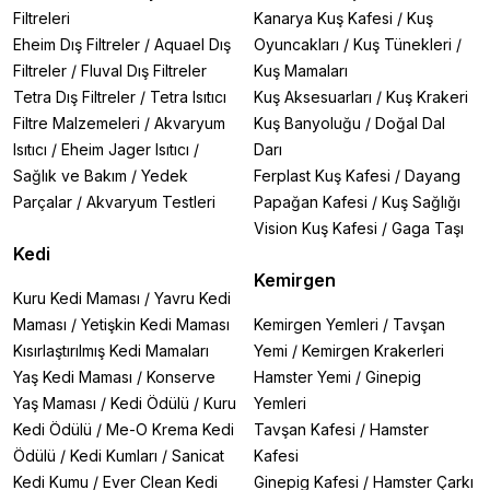
Filtreleri
Kanarya Kuş Kafesi
/
Kuş
Eheim Dış Filtreler
/
Aquael Dış
Oyuncakları
/
Kuş Tünekleri
/
Filtreler
/
Fluval Dış Filtreler
Kuş Mamaları
Tetra Dış Filtreler
/
Tetra Isıtıcı
Kuş Aksesuarları
/
Kuş Krakeri
Filtre Malzemeleri
/
Akvaryum
Kuş Banyoluğu
/
Doğal Dal
Isıtıcı
/
Eheim Jager Isıtıcı
/
Darı
Sağlık ve Bakım
/
Yedek
Ferplast Kuş Kafesi
/
Dayang
Parçalar
/
Akvaryum Testleri
Papağan Kafesi
/
Kuş Sağlığı
Vision Kuş Kafesi
/
Gaga Taşı
Kedi
Kemirgen
Kuru Kedi Maması
/
Yavru Kedi
Maması
/
Yetişkin Kedi Maması
Kemirgen Yemleri
/
Tavşan
Kısırlaştırılmış Kedi Mamaları
Yemi
/
Kemirgen Krakerleri
Yaş Kedi Maması
/
Konserve
Hamster Yemi
/
Ginepig
Yaş Maması
/
Kedi Ödülü
/
Kuru
Yemleri
Kedi Ödülü
/
Me-O Krema Kedi
Tavşan Kafesi
/
Hamster
Ödülü
/
Kedi Kumları
/
Sanicat
Kafesi
Kedi Kumu
/
Ever Clean Kedi
Ginepig Kafesi
/
Hamster Çarkı