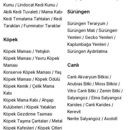
Kumu
/
Lindocat Kedi Kumu
/
Sürüngen
Akıllı Kedi Tuvaleti
/
Mama Kabı
Kedi Tırmalama Tahtaları
/
Kedi
Sürüngen Teraryum
/
Tarakları
/
Furminator Taraklar
Sürüngen Matı
/
Sürüngen
Yemleri
/
Gecko Yemleri
/
Köpek
Kaplumbağa Yemleri
/
Köpek Maması
/
Yetişkin
Sürüngen Aydınlatma
Köpek Maması
/
Yavru Köpek
Canlı
Maması
Konserve Köpek Maması
/
Yaş
Canlı Akvaryum Bitkisi
/
Köpek Maması
/
Köpek Ödülü
Anubias Bitki
/
Moss Bitkisi
/
Köpek Kemik
/
Çelik Mama
Vitro Canlı Bitki
/
Zemin Bitki
/
Kabı
Salyangoz
/
Elma Salyangoz
Köpek Mama Kabı
/
Ahşap
Karides
/
Canlı Karides
/
Kulübeleri
/
Köpek Yatakları
Kerevit
Köpek Gezdirme Tasması
Nerite Salyangoz
/
Axolotl
Köpek Taşıma Çantaları
/
Metal
Köpek Kafesleri
/
Köpek Çitleri