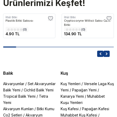
Ürünlerimizi Keşfet!
İthâl Bitki
İthâl Bitki
Plastik Bitki Saksısı
Cryptocoryne Willisii Saksı Canlı
Bitki
(
0
)
(
0
)
4.90 TL
134.90 TL
Balık
Kuş
Akvaryumlar
/
Set Akvaryumlar
Kuş Yemleri
/
Versele Laga Kuş
Balık Yemi
/
Cichlid Balık Yemi
Yemi
/
Papağan Yemi
/
Tropical Balık Yemi
/
Tetra
Kanarya Yemi
/
Muhabbet
Yemi
Kuşu Yemleri
Akvaryum Kumları
/
Bitki Kumu
Kuş Kafesi
/
Papağan Kafesi
Co2 Setleri
/
Akvaryum
Muhabbet Kuş Kafesi
/