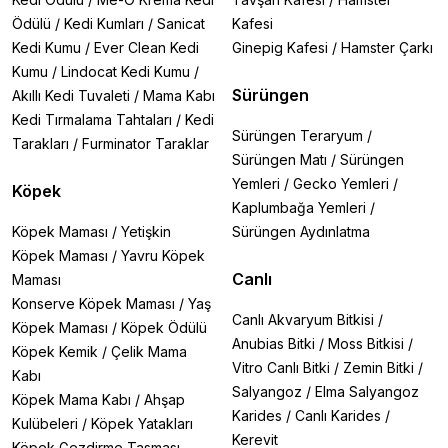
Ödülü
/
Kedi Kumları
/
Sanicat
Kafesi
Kedi Kumu
/
Ever Clean Kedi
Ginepig Kafesi
/
Hamster Çarkı
Kumu
/
Lindocat Kedi Kumu
/
Sürüngen
Akıllı Kedi Tuvaleti
/
Mama Kabı
Kedi Tırmalama Tahtaları
/
Kedi
Sürüngen Teraryum
/
Tarakları
/
Furminator Taraklar
Sürüngen Matı
/
Sürüngen
Yemleri
/
Gecko Yemleri
/
Köpek
Kaplumbağa Yemleri
/
Köpek Maması
/
Yetişkin
Sürüngen Aydınlatma
Köpek Maması
/
Yavru Köpek
Canlı
Maması
Konserve Köpek Maması
/
Yaş
Canlı Akvaryum Bitkisi
/
Köpek Maması
/
Köpek Ödülü
Anubias Bitki
/
Moss Bitkisi
/
Köpek Kemik
/
Çelik Mama
Vitro Canlı Bitki
/
Zemin Bitki
/
Kabı
Salyangoz
/
Elma Salyangoz
Köpek Mama Kabı
/
Ahşap
Karides
/
Canlı Karides
/
Kulübeleri
/
Köpek Yatakları
Kerevit
Köpek Gezdirme Tasması