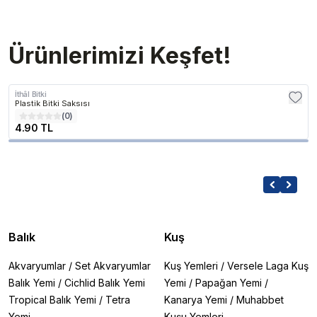
Ürünlerimizi Keşfet!
İthâl Bitki
Plastik Bitki Saksısı
(
0
)
4.90 TL
Balık
Kuş
Akvaryumlar
/
Set Akvaryumlar
Kuş Yemleri
/
Versele Laga Kuş
Balık Yemi
/
Cichlid Balık Yemi
Yemi
/
Papağan Yemi
/
Tropical Balık Yemi
/
Tetra
Kanarya Yemi
/
Muhabbet
Yemi
Kuşu Yemleri