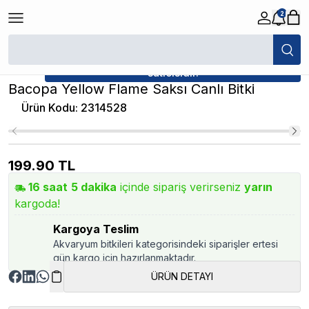
2
/
Canlı Bitkiler
/
Bacopa Yellow Flame Saksı Canlı Bitki
★ Atakan Petshop,
Atakan Petshop yetkili
satıcısıdır.
Bacopa Yellow Flame Saksı Canlı Bitki
Ürün Kodu
:
2314528
199.90
TL
16
saat
5
dakika
içinde sipariş verirseniz
yarın
kargoda!
Kargoya Teslim
Akvaryum bitkileri kategorisindeki siparişler ertesi
gün kargo için hazırlanmaktadır.
ÜRÜN DETAYI