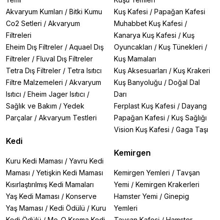
Akvaryum Kumları
/
Bitki Kumu
Kuş Kafesi
/
Papağan Kafesi
Co2 Setleri
/
Akvaryum
Muhabbet Kuş Kafesi
/
Filtreleri
Kanarya Kuş Kafesi
/
Kuş
Eheim Dış Filtreler
/
Aquael Dış
Oyuncakları
/
Kuş Tünekleri
/
Filtreler
/
Fluval Dış Filtreler
Kuş Mamaları
Tetra Dış Filtreler
/
Tetra Isıtıcı
Kuş Aksesuarları
/
Kuş Krakeri
Filtre Malzemeleri
/
Akvaryum
Kuş Banyoluğu
/
Doğal Dal
Isıtıcı
/
Eheim Jager Isıtıcı
/
Darı
Sağlık ve Bakım
/
Yedek
Ferplast Kuş Kafesi
/
Dayang
Parçalar
/
Akvaryum Testleri
Papağan Kafesi
/
Kuş Sağlığı
Vision Kuş Kafesi
/
Gaga Taşı
Kedi
Kemirgen
Kuru Kedi Maması
/
Yavru Kedi
Maması
/
Yetişkin Kedi Maması
Kemirgen Yemleri
/
Tavşan
Kısırlaştırılmış Kedi Mamaları
Yemi
/
Kemirgen Krakerleri
Yaş Kedi Maması
/
Konserve
Hamster Yemi
/
Ginepig
Yaş Maması
/
Kedi Ödülü
/
Kuru
Yemleri
Kedi Ödülü
/
Me-O Krema Kedi
Tavşan Kafesi
/
Hamster