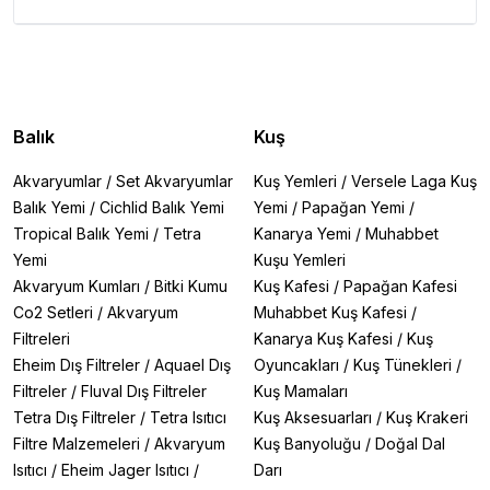
Balık
Kuş
Akvaryumlar
/
Set Akvaryumlar
Kuş Yemleri
/
Versele Laga Kuş
Balık Yemi
/
Cichlid Balık Yemi
Yemi
/
Papağan Yemi
/
Tropical Balık Yemi
/
Tetra
Kanarya Yemi
/
Muhabbet
Yemi
Kuşu Yemleri
Akvaryum Kumları
/
Bitki Kumu
Kuş Kafesi
/
Papağan Kafesi
Co2 Setleri
/
Akvaryum
Muhabbet Kuş Kafesi
/
Filtreleri
Kanarya Kuş Kafesi
/
Kuş
Eheim Dış Filtreler
/
Aquael Dış
Oyuncakları
/
Kuş Tünekleri
/
Filtreler
/
Fluval Dış Filtreler
Kuş Mamaları
Tetra Dış Filtreler
/
Tetra Isıtıcı
Kuş Aksesuarları
/
Kuş Krakeri
Filtre Malzemeleri
/
Akvaryum
Kuş Banyoluğu
/
Doğal Dal
Isıtıcı
/
Eheim Jager Isıtıcı
/
Darı