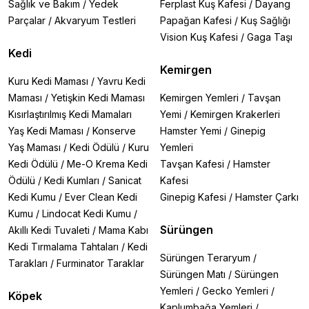
Sağlık ve Bakım
/
Yedek
Ferplast Kuş Kafesi
/
Dayang
Parçalar
/
Akvaryum Testleri
Papağan Kafesi
/
Kuş Sağlığı
Vision Kuş Kafesi
/
Gaga Taşı
Kedi
Kemirgen
Kuru Kedi Maması
/
Yavru Kedi
Maması
/
Yetişkin Kedi Maması
Kemirgen Yemleri
/
Tavşan
Kısırlaştırılmış Kedi Mamaları
Yemi
/
Kemirgen Krakerleri
Yaş Kedi Maması
/
Konserve
Hamster Yemi
/
Ginepig
Yaş Maması
/
Kedi Ödülü
/
Kuru
Yemleri
Kedi Ödülü
/
Me-O Krema Kedi
Tavşan Kafesi
/
Hamster
Ödülü
/
Kedi Kumları
/
Sanicat
Kafesi
Kedi Kumu
/
Ever Clean Kedi
Ginepig Kafesi
/
Hamster Çarkı
Kumu
/
Lindocat Kedi Kumu
/
Sürüngen
Akıllı Kedi Tuvaleti
/
Mama Kabı
Kedi Tırmalama Tahtaları
/
Kedi
Sürüngen Teraryum
/
Tarakları
/
Furminator Taraklar
Sürüngen Matı
/
Sürüngen
Yemleri
/
Gecko Yemleri
/
Köpek
Kaplumbağa Yemleri
/