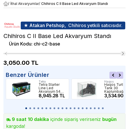
/
İthal Akvaryumlar
/
Chihiros C II Base Led Akvaryum Standı
★ Atakan Petshop,
Chihiros yetkili satıcısıdır.
Chihiros C II Base Led Akvaryum Standı
Ürün Kodu
:
chi-c2-base
3,050.00
TL
Benzer Ürünler
Tetra
Haqos
Tetra Starter
Haqos Turtle
Line Led
Tank 30
Akvaryum 54
Kaplumbağa
Litre
8,945.28 TL
Akvaryumu 12L
3,534.90 T
9
saat
10
dakika
içinde sipariş verirseniz
bugün
kargoda!