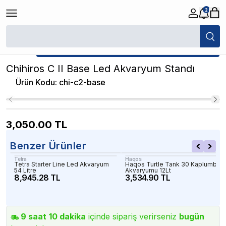
2
/
İthal Akvaryumlar
/
Chihiros C II Base Led Akvaryum Standı
★ Atakan Petshop,
Chihiros yetkili satıcısıdır.
Chihiros C II Base Led Akvaryum Standı
Ürün Kodu
:
chi-c2-base
3,050.00
TL
Benzer Ürünler
Tetra
Haqos
Tetra Starter Line Led Akvaryum
Haqos Turtle Tank 30 Kaplumbağ
54 Litre
Akvaryumu 12Lt
8,945.28 TL
3,534.90 TL
9
saat
10
dakika
içinde sipariş verirseniz
bugün