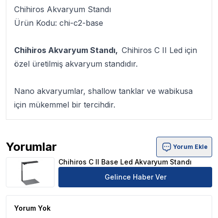
Chihiros Akvaryum Standı
Ürün Kodu: chi-c2-base
Chihiros Akvaryum Standı,
Chihiros C II Led için
özel üretilmiş akvaryum standıdır.
Nano akvaryumlar, shallow tanklar ve wabikusa
için mükemmel bir tercihdir.
Yorumlar
Yorum Ekle
Chihiros C II Base Led Akvaryum Standı Ürün Yorumları
Chihiros C II Base Led Akvaryum Standı
Gelince Haber Ver
Yorum Yok