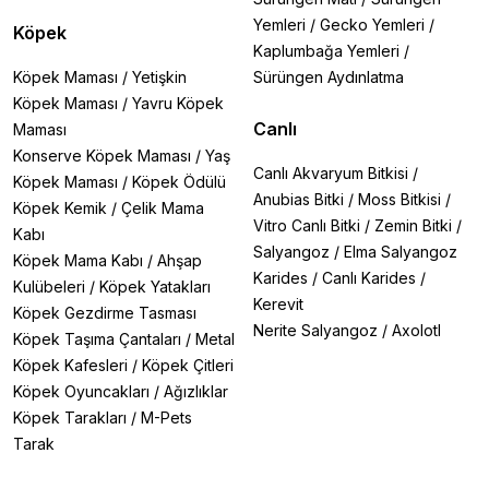
Yemleri
/
Gecko Yemleri
/
Köpek
Kaplumbağa Yemleri
/
Köpek Maması
/
Yetişkin
Sürüngen Aydınlatma
Köpek Maması
/
Yavru Köpek
Canlı
Maması
Konserve Köpek Maması
/
Yaş
Canlı Akvaryum Bitkisi
/
Köpek Maması
/
Köpek Ödülü
Anubias Bitki
/
Moss Bitkisi
/
Köpek Kemik
/
Çelik Mama
Vitro Canlı Bitki
/
Zemin Bitki
/
Kabı
Salyangoz
/
Elma Salyangoz
Köpek Mama Kabı
/
Ahşap
Karides
/
Canlı Karides
/
Kulübeleri
/
Köpek Yatakları
Kerevit
Köpek Gezdirme Tasması
Nerite Salyangoz
/
Axolotl
Köpek Taşıma Çantaları
/
Metal
Köpek Kafesleri
/
Köpek Çitleri
Köpek Oyuncakları
/
Ağızlıklar
Köpek Tarakları
/
M-Pets
Tarak