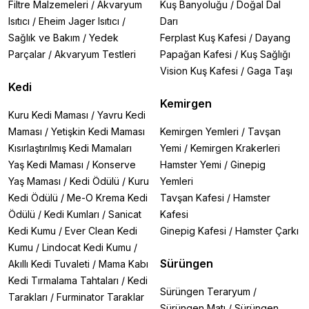
Filtre Malzemeleri
/
Akvaryum
Kuş Banyoluğu
/
Doğal Dal
Isıtıcı
/
Eheim Jager Isıtıcı
/
Darı
Sağlık ve Bakım
/
Yedek
Ferplast Kuş Kafesi
/
Dayang
Parçalar
/
Akvaryum Testleri
Papağan Kafesi
/
Kuş Sağlığı
Vision Kuş Kafesi
/
Gaga Taşı
Kedi
Kemirgen
Kuru Kedi Maması
/
Yavru Kedi
Maması
/
Yetişkin Kedi Maması
Kemirgen Yemleri
/
Tavşan
Kısırlaştırılmış Kedi Mamaları
Yemi
/
Kemirgen Krakerleri
Yaş Kedi Maması
/
Konserve
Hamster Yemi
/
Ginepig
Yaş Maması
/
Kedi Ödülü
/
Kuru
Yemleri
Kedi Ödülü
/
Me-O Krema Kedi
Tavşan Kafesi
/
Hamster
Ödülü
/
Kedi Kumları
/
Sanicat
Kafesi
Kedi Kumu
/
Ever Clean Kedi
Ginepig Kafesi
/
Hamster Çarkı
Kumu
/
Lindocat Kedi Kumu
/
Sürüngen
Akıllı Kedi Tuvaleti
/
Mama Kabı
Kedi Tırmalama Tahtaları
/
Kedi
Sürüngen Teraryum
/
Tarakları
/
Furminator Taraklar
Sürüngen Matı
/
Sürüngen