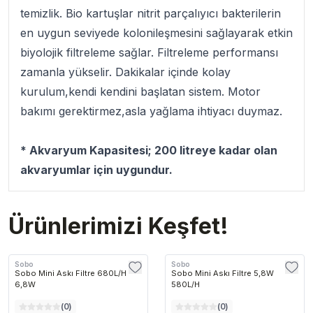
temizlik. Bio kartuşlar nitrit parçalıyıcı bakterilerin
en uygun seviyede kolonileşmesini sağlayarak etkin
biyolojik filtreleme sağlar. Filtreleme performansı
zamanla yükselir. Dakikalar içinde kolay
kurulum,kendi kendini başlatan sistem. Motor
bakımı gerektirmez,asla yağlama ihtiyacı duymaz.
* Akvaryum Kapasitesi; 200 litreye kadar olan
akvaryumlar için uygundur.
Ürünlerimizi Keşfet!
Sobo
Sobo
Sobo Mini Askı Filtre 680L/H
Sobo Mini Askı Filtre 5,8W
6,8W
580L/H
(
0
)
(
0
)