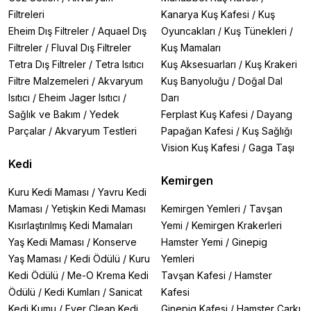
Filtreleri
Kanarya Kuş Kafesi
/
Kuş
Eheim Dış Filtreler
/
Aquael Dış
Oyuncakları
/
Kuş Tünekleri
/
Filtreler
/
Fluval Dış Filtreler
Kuş Mamaları
Tetra Dış Filtreler
/
Tetra Isıtıcı
Kuş Aksesuarları
/
Kuş Krakeri
Filtre Malzemeleri
/
Akvaryum
Kuş Banyoluğu
/
Doğal Dal
Isıtıcı
/
Eheim Jager Isıtıcı
/
Darı
Sağlık ve Bakım
/
Yedek
Ferplast Kuş Kafesi
/
Dayang
Parçalar
/
Akvaryum Testleri
Papağan Kafesi
/
Kuş Sağlığı
Vision Kuş Kafesi
/
Gaga Taşı
Kedi
Kemirgen
Kuru Kedi Maması
/
Yavru Kedi
Maması
/
Yetişkin Kedi Maması
Kemirgen Yemleri
/
Tavşan
Kısırlaştırılmış Kedi Mamaları
Yemi
/
Kemirgen Krakerleri
Yaş Kedi Maması
/
Konserve
Hamster Yemi
/
Ginepig
Yaş Maması
/
Kedi Ödülü
/
Kuru
Yemleri
Kedi Ödülü
/
Me-O Krema Kedi
Tavşan Kafesi
/
Hamster
Ödülü
/
Kedi Kumları
/
Sanicat
Kafesi
Kedi Kumu
/
Ever Clean Kedi
Ginepig Kafesi
/
Hamster Çarkı