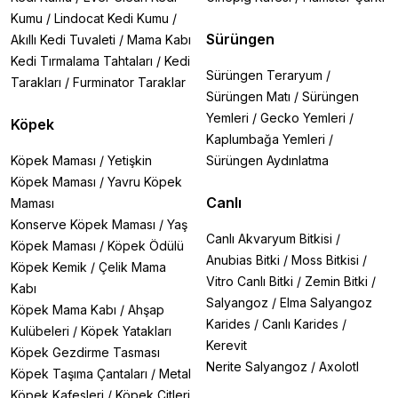
Kumu
/
Lindocat Kedi Kumu
/
Sürüngen
Akıllı Kedi Tuvaleti
/
Mama Kabı
Kedi Tırmalama Tahtaları
/
Kedi
Sürüngen Teraryum
/
Tarakları
/
Furminator Taraklar
Sürüngen Matı
/
Sürüngen
Yemleri
/
Gecko Yemleri
/
Köpek
Kaplumbağa Yemleri
/
Köpek Maması
/
Yetişkin
Sürüngen Aydınlatma
Köpek Maması
/
Yavru Köpek
Canlı
Maması
Konserve Köpek Maması
/
Yaş
Canlı Akvaryum Bitkisi
/
Köpek Maması
/
Köpek Ödülü
Anubias Bitki
/
Moss Bitkisi
/
Köpek Kemik
/
Çelik Mama
Vitro Canlı Bitki
/
Zemin Bitki
/
Kabı
Salyangoz
/
Elma Salyangoz
Köpek Mama Kabı
/
Ahşap
Karides
/
Canlı Karides
/
Kulübeleri
/
Köpek Yatakları
Kerevit
Köpek Gezdirme Tasması
Nerite Salyangoz
/
Axolotl
Köpek Taşıma Çantaları
/
Metal
Köpek Kafesleri
/
Köpek Çitleri