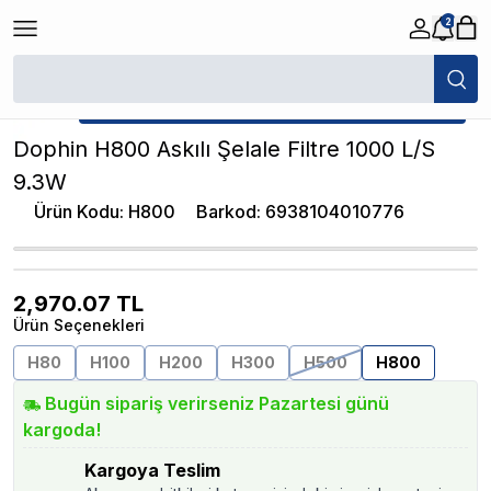
2
/
Akvaryum Askı Filtreler
/
Dophin H800 Askılı Şelale Filtre 1000 L/S 9.3
★ Atakan Petshop,
Dophin yetkili satıcısıdır.
Dophin H800 Askılı Şelale Filtre 1000 L/S
9.3W
Ürün Kodu
:
H800
Barkod
:
6938104010776
2,970.07
TL
Ürün Seçenekleri
H80
H100
H200
H300
H500
H800
Bugün sipariş verirseniz Pazartesi günü
kargoda!
Kargoya Teslim