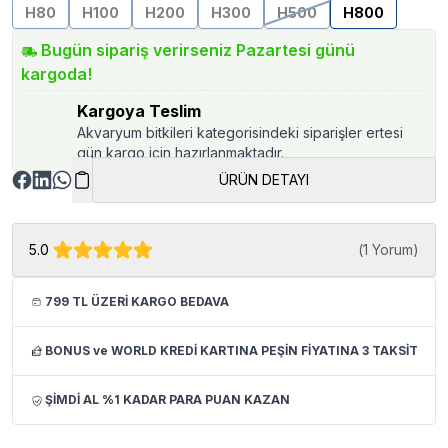
H80
H100
H200
H300
H500
H800
Bugün sipariş verirseniz Pazartesi günü
kargoda!
Kargoya Teslim
Akvaryum bitkileri kategorisindeki siparişler ertesi
gün kargo için hazırlanmaktadır.
ÜRÜN DETAYI
5.0
(
1 Yorum
)
799 TL ÜZERİ KARGO BEDAVA
BONUS ve WORLD KREDİ KARTINA PEŞİN FİYATINA 3 TAKSİT
ŞİMDİ AL %1 KADAR PARA PUAN KAZAN