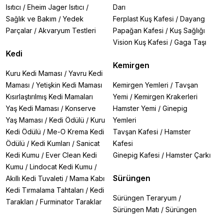
Isıtıcı
/
Eheim Jager Isıtıcı
/
Darı
Sağlık ve Bakım
/
Yedek
Ferplast Kuş Kafesi
/
Dayang
Parçalar
/
Akvaryum Testleri
Papağan Kafesi
/
Kuş Sağlığı
Vision Kuş Kafesi
/
Gaga Taşı
Kedi
Kemirgen
Kuru Kedi Maması
/
Yavru Kedi
Maması
/
Yetişkin Kedi Maması
Kemirgen Yemleri
/
Tavşan
Kısırlaştırılmış Kedi Mamaları
Yemi
/
Kemirgen Krakerleri
Yaş Kedi Maması
/
Konserve
Hamster Yemi
/
Ginepig
Yaş Maması
/
Kedi Ödülü
/
Kuru
Yemleri
Kedi Ödülü
/
Me-O Krema Kedi
Tavşan Kafesi
/
Hamster
Ödülü
/
Kedi Kumları
/
Sanicat
Kafesi
Kedi Kumu
/
Ever Clean Kedi
Ginepig Kafesi
/
Hamster Çarkı
Kumu
/
Lindocat Kedi Kumu
/
Sürüngen
Akıllı Kedi Tuvaleti
/
Mama Kabı
Kedi Tırmalama Tahtaları
/
Kedi
Sürüngen Teraryum
/
Tarakları
/
Furminator Taraklar
Sürüngen Matı
/
Sürüngen