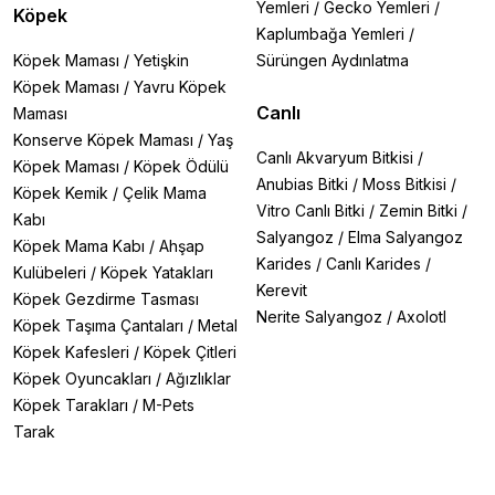
Yemleri
/
Gecko Yemleri
/
Köpek
Kaplumbağa Yemleri
/
Köpek Maması
/
Yetişkin
Sürüngen Aydınlatma
Köpek Maması
/
Yavru Köpek
Canlı
Maması
Konserve Köpek Maması
/
Yaş
Canlı Akvaryum Bitkisi
/
Köpek Maması
/
Köpek Ödülü
Anubias Bitki
/
Moss Bitkisi
/
Köpek Kemik
/
Çelik Mama
Vitro Canlı Bitki
/
Zemin Bitki
/
Kabı
Salyangoz
/
Elma Salyangoz
Köpek Mama Kabı
/
Ahşap
Karides
/
Canlı Karides
/
Kulübeleri
/
Köpek Yatakları
Kerevit
Köpek Gezdirme Tasması
Nerite Salyangoz
/
Axolotl
Köpek Taşıma Çantaları
/
Metal
Köpek Kafesleri
/
Köpek Çitleri
Köpek Oyuncakları
/
Ağızlıklar
Köpek Tarakları
/
M-Pets
Tarak