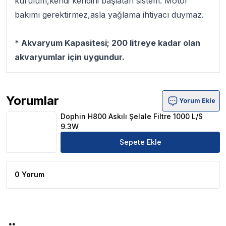
kurulum,kendi kendini başlatan sistem. Motor
bakımı gerektirmez,asla yağlama ihtiyacı duymaz.
* Akvaryum Kapasitesi; 200 litreye kadar olan
akvaryumlar için uygundur.
Yorumlar
Yorum Ekle
Dophin H800 Askılı Şelale Filtre 1000 L/S 9.3W Ürün Yor
Dophin H800 Askılı Şelale Filtre 1000 L/S
9.3W
Sepete Ekle
0 Yorum