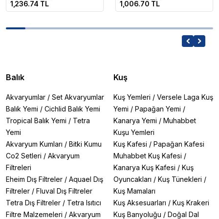
1,236.74 TL
1,006.70 TL
Balık
Kuş
Akvaryumlar
/
Set Akvaryumlar
Kuş Yemleri
/
Versele Laga Kuş
Balık Yemi
/
Cichlid Balık Yemi
Yemi
/
Papağan Yemi
/
Tropical Balık Yemi
/
Tetra
Kanarya Yemi
/
Muhabbet
Yemi
Kuşu Yemleri
Akvaryum Kumları
/
Bitki Kumu
Kuş Kafesi
/
Papağan Kafesi
Co2 Setleri
/
Akvaryum
Muhabbet Kuş Kafesi
/
Filtreleri
Kanarya Kuş Kafesi
/
Kuş
Eheim Dış Filtreler
/
Aquael Dış
Oyuncakları
/
Kuş Tünekleri
/
Filtreler
/
Fluval Dış Filtreler
Kuş Mamaları
Tetra Dış Filtreler
/
Tetra Isıtıcı
Kuş Aksesuarları
/
Kuş Krakeri
Filtre Malzemeleri
/
Akvaryum
Kuş Banyoluğu
/
Doğal Dal