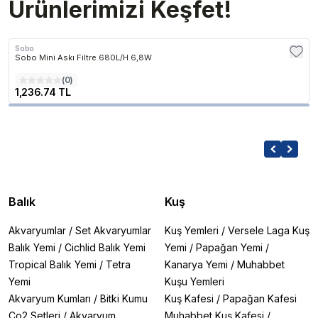
Ürünlerimizi Keşfet!
Sobo
Sobo Mini Askı Filtre 680L/H 6,8W
(
0
)
1,236.74 TL
Balık
Kuş
Akvaryumlar
/
Set Akvaryumlar
Kuş Yemleri
/
Versele Laga Kuş
Balık Yemi
/
Cichlid Balık Yemi
Yemi
/
Papağan Yemi
/
Tropical Balık Yemi
/
Tetra
Kanarya Yemi
/
Muhabbet
Yemi
Kuşu Yemleri
Akvaryum Kumları
/
Bitki Kumu
Kuş Kafesi
/
Papağan Kafesi
Co2 Setleri
/
Akvaryum
Muhabbet Kuş Kafesi
/