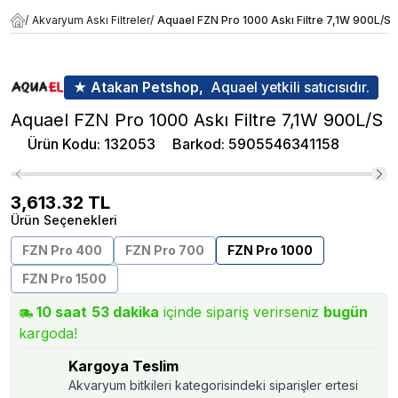
/
Akvaryum Askı Filtreler
/
Aquael FZN Pro 1000 Askı Filtre 7,1W 900L/S
★ Atakan Petshop,
Aquael yetkili satıcısıdır.
Aquael FZN Pro 1000 Askı Filtre 7,1W 900L/S
Ürün Kodu
:
132053
Barkod
:
5905546341158
3,613.32
TL
Ürün Seçenekleri
FZN Pro 400
FZN Pro 700
FZN Pro 1000
FZN Pro 1500
10
saat
53
dakika
içinde sipariş verirseniz
bugün
kargoda!
Kargoya Teslim
Akvaryum bitkileri kategorisindeki siparişler ertesi