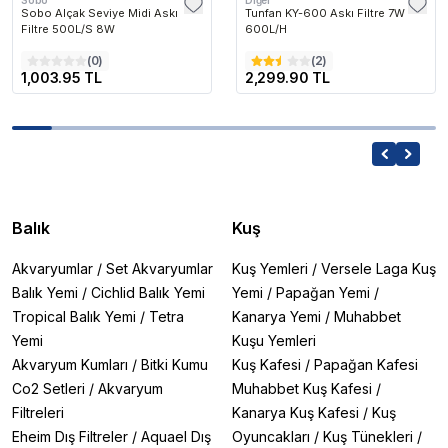
Sobo
Diğer
Sobo Alçak Seviye Midi Askı
Tunfan KY-600 Askı Filtre 7W
Filtre 500L/S 8W
600L/H
(
0
)
(
2
)
1,003.95 TL
2,299.90 TL
Balık
Kuş
Akvaryumlar
/
Set Akvaryumlar
Kuş Yemleri
/
Versele Laga Kuş
Balık Yemi
/
Cichlid Balık Yemi
Yemi
/
Papağan Yemi
/
Tropical Balık Yemi
/
Tetra
Kanarya Yemi
/
Muhabbet
Yemi
Kuşu Yemleri
Akvaryum Kumları
/
Bitki Kumu
Kuş Kafesi
/
Papağan Kafesi
Co2 Setleri
/
Akvaryum
Muhabbet Kuş Kafesi
/
Filtreleri
Kanarya Kuş Kafesi
/
Kuş
Eheim Dış Filtreler
/
Aquael Dış
Oyuncakları
/
Kuş Tünekleri
/