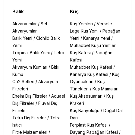
Balık
Kuş
Akvaryumlar
/
Set
Kuş Yemleri
/
Versele
Akvaryumlar
Laga Kuş Yemi
/
Papağan
Balık Yemi
/
Cichlid Balık
Yemi
/
Kanarya Yemi
/
Yemi
Muhabbet Kuşu Yemleri
Tropical Balık Yemi
/
Tetra
Kuş Kafesi
/
Papağan
Yemi
Kafesi
Akvaryum Kumları
/
Bitki
Muhabbet Kuş Kafesi
/
Kumu
Kanarya Kuş Kafesi
/
Kuş
Co2 Setleri
/
Akvaryum
Oyuncakları
/
Kuş
Filtreleri
Tünekleri
/
Kuş Mamaları
Eheim Dış Filtreler
/
Aquael
Kuş Aksesuarları
/
Kuş
Dış Filtreler
/
Fluval Dış
Krakeri
Filtreler
Kuş Banyoluğu
/
Doğal Dal
Tetra Dış Filtreler
/
Tetra
Darı
Isıtıcı
Ferplast Kuş Kafesi
/
Filtre Malzemeleri
/
Dayang Papağan Kafesi
/