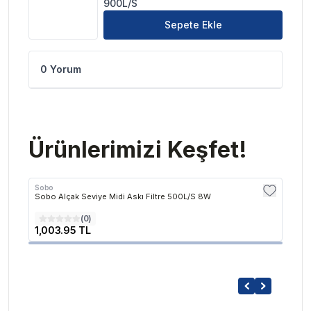
900L/S
Sepete Ekle
0 Yorum
Ürünlerimizi Keşfet!
Sobo
Diğer
Sobo Alçak Seviye Midi Askı Filtre 500L/S 8W
Tunfa
(
0
)
1,003.95 TL
2,29