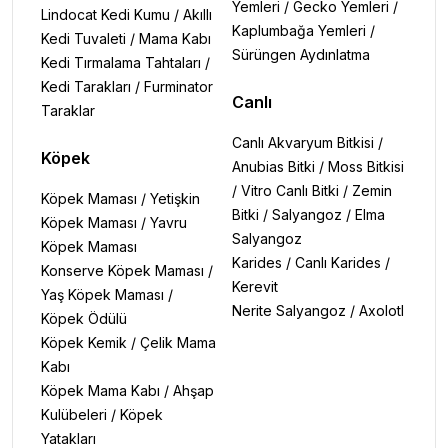
Yemleri
/
Gecko Yemleri
/
Lindocat Kedi Kumu
/
Akıllı
Kaplumbağa Yemleri
/
Kedi Tuvaleti
/
Mama Kabı
Sürüngen Aydınlatma
Kedi Tırmalama Tahtaları
/
Kedi Tarakları
/
Furminator
Canlı
Taraklar
Canlı Akvaryum Bitkisi
/
Köpek
Anubias Bitki
/
Moss Bitkisi
/
Vitro Canlı Bitki
/
Zemin
Köpek Maması
/
Yetişkin
Bitki
/
Salyangoz
/
Elma
Köpek Maması
/
Yavru
Salyangoz
Köpek Maması
Karides
/
Canlı Karides
/
Konserve Köpek Maması
/
Kerevit
Yaş Köpek Maması
/
Nerite Salyangoz
/
Axolotl
Köpek Ödülü
Köpek Kemik
/
Çelik Mama
Kabı
Köpek Mama Kabı
/
Ahşap
Kulübeleri
/
Köpek
Yatakları