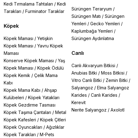
Kedi Tırmalama Tahtaları
/
Kedi
Sürüngen Teraryum
/
Tarakları
/
Furminator Taraklar
Sürüngen Matı
/
Sürüngen
Yemleri
/
Gecko Yemleri
/
Köpek
Kaplumbağa Yemleri
/
Köpek Maması
/
Yetişkin
Sürüngen Aydınlatma
Köpek Maması
/
Yavru Köpek
Canlı
Maması
Konserve Köpek Maması
/
Yaş
Canlı Akvaryum Bitkisi
/
Köpek Maması
/
Köpek Ödülü
Anubias Bitki
/
Moss Bitkisi
/
Köpek Kemik
/
Çelik Mama
Vitro Canlı Bitki
/
Zemin Bitki
/
Kabı
Salyangoz
/
Elma Salyangoz
Köpek Mama Kabı
/
Ahşap
Karides
/
Canlı Karides
/
Kulübeleri
/
Köpek Yatakları
Kerevit
Köpek Gezdirme Tasması
Nerite Salyangoz
/
Axolotl
Köpek Taşıma Çantaları
/
Metal
Köpek Kafesleri
/
Köpek Çitleri
Köpek Oyuncakları
/
Ağızlıklar
Köpek Tarakları
/
M-Pets