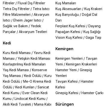
Filtreler
/
Fluval Dış Filtreler
Kuş Mamaları
Tetra Dış Filtreler
/
Tetra Isıtıcı
Kuş Aksesuarları
/
Kuş Krakeri
Filtre Malzemeleri
/
Akvaryum
Kuş Banyoluğu
/
Doğal Dal
Isıtıcı
/
Eheim Jager Isıtıcı
/
Darı
Sağlık ve Bakım
/
Yedek
Ferplast Kuş Kafesi
/
Dayang
Parçalar
/
Akvaryum Testleri
Papağan Kafesi
/
Kuş Sağlığı
Vision Kuş Kafesi
/
Gaga Taşı
Kedi
Kemirgen
Kuru Kedi Maması
/
Yavru Kedi
Maması
/
Yetişkin Kedi Maması
Kemirgen Yemleri
/
Tavşan
Kısırlaştırılmış Kedi Mamaları
Yemi
/
Kemirgen Krakerleri
Yaş Kedi Maması
/
Konserve
Hamster Yemi
/
Ginepig
Yaş Maması
/
Kedi Ödülü
/
Kuru
Yemleri
Kedi Ödülü
/
Me-O Krema Kedi
Tavşan Kafesi
/
Hamster
Ödülü
/
Kedi Kumları
/
Sanicat
Kafesi
Kedi Kumu
/
Ever Clean Kedi
Ginepig Kafesi
/
Hamster Çarkı
Kumu
/
Lindocat Kedi Kumu
/
Sürüngen
Akıllı Kedi Tuvaleti
/
Mama Kabı