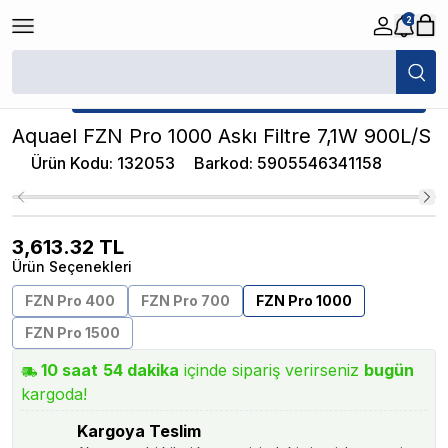
2
/
Akvaryum Askı Filtreler
/
Aquael FZN Pro 1000 Askı Filtre 7,1W 900L/S
★ Atakan Petshop,
Aquael yetkili satıcısıdır.
Aquael FZN Pro 1000 Askı Filtre 7,1W 900L/S
Ürün Kodu
:
132053
Barkod
:
5905546341158
3,613.32
TL
Ürün Seçenekleri
FZN Pro 400
FZN Pro 700
FZN Pro 1000
FZN Pro 1500
10
saat
54
dakika
içinde sipariş verirseniz
bugün
kargoda!
Kargoya Teslim