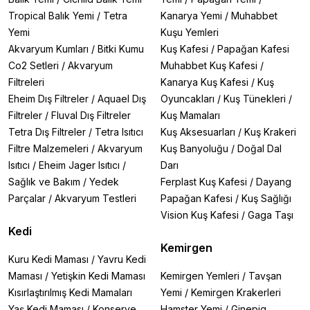
Tropical Balık Yemi
/
Tetra
Kanarya Yemi
/
Muhabbet
Yemi
Kuşu Yemleri
Akvaryum Kumları
/
Bitki Kumu
Kuş Kafesi
/
Papağan Kafesi
Co2 Setleri
/
Akvaryum
Muhabbet Kuş Kafesi
/
Filtreleri
Kanarya Kuş Kafesi
/
Kuş
Eheim Dış Filtreler
/
Aquael Dış
Oyuncakları
/
Kuş Tünekleri
/
Filtreler
/
Fluval Dış Filtreler
Kuş Mamaları
Tetra Dış Filtreler
/
Tetra Isıtıcı
Kuş Aksesuarları
/
Kuş Krakeri
Filtre Malzemeleri
/
Akvaryum
Kuş Banyoluğu
/
Doğal Dal
Isıtıcı
/
Eheim Jager Isıtıcı
/
Darı
Sağlık ve Bakım
/
Yedek
Ferplast Kuş Kafesi
/
Dayang
Parçalar
/
Akvaryum Testleri
Papağan Kafesi
/
Kuş Sağlığı
Vision Kuş Kafesi
/
Gaga Taşı
Kedi
Kemirgen
Kuru Kedi Maması
/
Yavru Kedi
Maması
/
Yetişkin Kedi Maması
Kemirgen Yemleri
/
Tavşan
Kısırlaştırılmış Kedi Mamaları
Yemi
/
Kemirgen Krakerleri
Yaş Kedi Maması
/
Konserve
Hamster Yemi
/
Ginepig