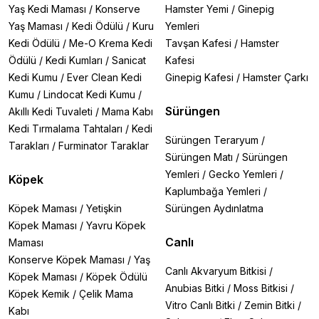
Yaş Kedi Maması
/
Konserve
Hamster Yemi
/
Ginepig
Yaş Maması
/
Kedi Ödülü
/
Kuru
Yemleri
Kedi Ödülü
/
Me-O Krema Kedi
Tavşan Kafesi
/
Hamster
Ödülü
/
Kedi Kumları
/
Sanicat
Kafesi
Kedi Kumu
/
Ever Clean Kedi
Ginepig Kafesi
/
Hamster Çarkı
Kumu
/
Lindocat Kedi Kumu
/
Sürüngen
Akıllı Kedi Tuvaleti
/
Mama Kabı
Kedi Tırmalama Tahtaları
/
Kedi
Sürüngen Teraryum
/
Tarakları
/
Furminator Taraklar
Sürüngen Matı
/
Sürüngen
Yemleri
/
Gecko Yemleri
/
Köpek
Kaplumbağa Yemleri
/
Köpek Maması
/
Yetişkin
Sürüngen Aydınlatma
Köpek Maması
/
Yavru Köpek
Canlı
Maması
Konserve Köpek Maması
/
Yaş
Canlı Akvaryum Bitkisi
/
Köpek Maması
/
Köpek Ödülü
Anubias Bitki
/
Moss Bitkisi
/
Köpek Kemik
/
Çelik Mama
Vitro Canlı Bitki
/
Zemin Bitki
/
Kabı