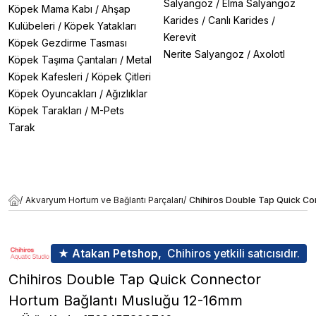
Salyangoz
/
Elma Salyangoz
Köpek Mama Kabı
/
Ahşap
Karides
/
Canlı Karides
/
Kulübeleri
/
Köpek Yatakları
Kerevit
Köpek Gezdirme Tasması
Nerite Salyangoz
/
Axolotl
Köpek Taşıma Çantaları
/
Metal
Köpek Kafesleri
/
Köpek Çitleri
Köpek Oyuncakları
/
Ağızlıklar
Köpek Tarakları
/
M-Pets
Tarak
/
Akvaryum Hortum ve Bağlantı Parçaları
/
Chihiros Double Tap Quick Co
★ Atakan Petshop,
Chihiros yetkili satıcısıdır.
Chihiros Double Tap Quick Connector
Hortum Bağlantı Musluğu 12-16mm