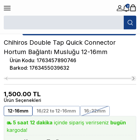
2
/
Akvaryum Hortum ve Bağlantı Parçaları
/
Chihiros Double Tap Quick Co
★ Atakan Petshop,
Chihiros yetkili satıcısıdır.
Chihiros Double Tap Quick Connector
Hortum Bağlantı Musluğu 12-16mm
Ürün Kodu
:
1763457890746
Barkod
:
1763455039632
1,500.00
TL
Ürün Seçenekleri
12-16mm
16/22 to 12-16mm
16-22mm
5
saat
12
dakika
içinde sipariş verirseniz
bugün
kargoda!