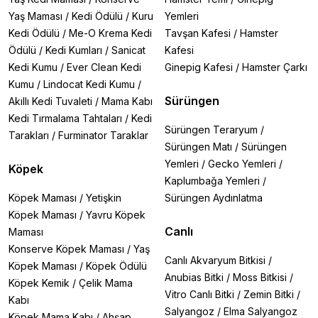
Yaş Maması
/
Kedi Ödülü
/
Kuru
Yemleri
Kedi Ödülü
/
Me-O Krema Kedi
Tavşan Kafesi
/
Hamster
Ödülü
/
Kedi Kumları
/
Sanicat
Kafesi
Kedi Kumu
/
Ever Clean Kedi
Ginepig Kafesi
/
Hamster Çarkı
Kumu
/
Lindocat Kedi Kumu
/
Sürüngen
Akıllı Kedi Tuvaleti
/
Mama Kabı
Kedi Tırmalama Tahtaları
/
Kedi
Sürüngen Teraryum
/
Tarakları
/
Furminator Taraklar
Sürüngen Matı
/
Sürüngen
Yemleri
/
Gecko Yemleri
/
Köpek
Kaplumbağa Yemleri
/
Köpek Maması
/
Yetişkin
Sürüngen Aydınlatma
Köpek Maması
/
Yavru Köpek
Canlı
Maması
Konserve Köpek Maması
/
Yaş
Canlı Akvaryum Bitkisi
/
Köpek Maması
/
Köpek Ödülü
Anubias Bitki
/
Moss Bitkisi
/
Köpek Kemik
/
Çelik Mama
Vitro Canlı Bitki
/
Zemin Bitki
/
Kabı
Salyangoz
/
Elma Salyangoz
Köpek Mama Kabı
/
Ahşap