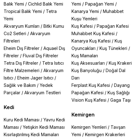
Balık Yemi
/
Cichlid Balık Yemi
Yemi
/
Papağan Yemi
/
Tropical Balık Yemi
/
Tetra
Kanarya Yemi
/
Muhabbet
Yemi
Kuşu Yemleri
Akvaryum Kumları
/
Bitki Kumu
Kuş Kafesi
/
Papağan Kafesi
Co2 Setleri
/
Akvaryum
Muhabbet Kuş Kafesi
/
Filtreleri
Kanarya Kuş Kafesi
/
Kuş
Eheim Dış Filtreler
/
Aquael Dış
Oyuncakları
/
Kuş Tünekleri
/
Filtreler
/
Fluval Dış Filtreler
Kuş Mamaları
Tetra Dış Filtreler
/
Tetra Isıtıcı
Kuş Aksesuarları
/
Kuş Krakeri
Filtre Malzemeleri
/
Akvaryum
Kuş Banyoluğu
/
Doğal Dal
Isıtıcı
/
Eheim Jager Isıtıcı
/
Darı
Sağlık ve Bakım
/
Yedek
Ferplast Kuş Kafesi
/
Dayang
Parçalar
/
Akvaryum Testleri
Papağan Kafesi
/
Kuş Sağlığı
Vision Kuş Kafesi
/
Gaga Taşı
Kedi
Kemirgen
Kuru Kedi Maması
/
Yavru Kedi
Maması
/
Yetişkin Kedi Maması
Kemirgen Yemleri
/
Tavşan
Kısırlaştırılmış Kedi Mamaları
Yemi
/
Kemirgen Krakerleri