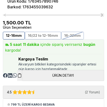
Ürün Kodu
:
1763457890746
Barkod
:
1763455039632
1,500.00
TL
Ürün Seçenekleri
12-16mm
16/22 to 12-16mm
16-22mm
5
saat
11
dakika
içinde sipariş verirseniz
bugün
kargoda!
Kargoya Teslim
Akvaryum bitkileri kategorisindeki siparişler ertesi
gün kargo için hazırlanmaktadır.
ÜRÜN DETAYI
4.5
(
2 Yorum
)
799 TL ÜZERİ KARGO BEDAVA