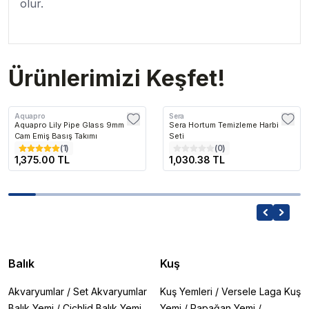
olur.
Ürünlerimizi Keşfet!
Aquapro
Sera
Aquapro Lily Pipe Glass 9mm
Sera Hortum Temizleme Harbi
Cam Emiş Basış Takımı
Seti
(
1
)
(
0
)
1,375.00 TL
1,030.38 TL
Balık
Kuş
Akvaryumlar
/
Set Akvaryumlar
Kuş Yemleri
/
Versele Laga Kuş
Balık Yemi
/
Cichlid Balık Yemi
Yemi
/
Papağan Yemi
/