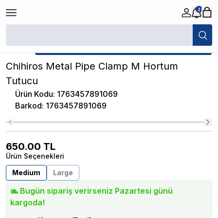
2
/
Akvaryum Hortum ve Bağlantı Parçaları
/
Chihiros Metal Pipe Clamp M 
★ Atakan Petshop,
Chihiros yetkili satıcısıdır.
Chihiros Metal Pipe Clamp M Hortum
Tutucu
Ürün Kodu
:
1763457891069
Barkod
:
1763457891069
650.00
TL
Ürün Seçenekleri
Medium
Large
Bugün sipariş verirseniz Pazartesi günü
kargoda!