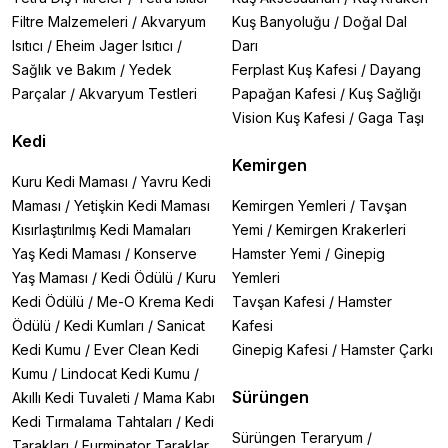
Filtre Malzemeleri
/
Akvaryum
Kuş Banyoluğu
/
Doğal Dal
Isıtıcı
/
Eheim Jager Isıtıcı
/
Darı
Sağlık ve Bakım
/
Yedek
Ferplast Kuş Kafesi
/
Dayang
Parçalar
/
Akvaryum Testleri
Papağan Kafesi
/
Kuş Sağlığı
Vision Kuş Kafesi
/
Gaga Taşı
Kedi
Kemirgen
Kuru Kedi Maması
/
Yavru Kedi
Maması
/
Yetişkin Kedi Maması
Kemirgen Yemleri
/
Tavşan
Kısırlaştırılmış Kedi Mamaları
Yemi
/
Kemirgen Krakerleri
Yaş Kedi Maması
/
Konserve
Hamster Yemi
/
Ginepig
Yaş Maması
/
Kedi Ödülü
/
Kuru
Yemleri
Kedi Ödülü
/
Me-O Krema Kedi
Tavşan Kafesi
/
Hamster
Ödülü
/
Kedi Kumları
/
Sanicat
Kafesi
Kedi Kumu
/
Ever Clean Kedi
Ginepig Kafesi
/
Hamster Çarkı
Kumu
/
Lindocat Kedi Kumu
/
Sürüngen
Akıllı Kedi Tuvaleti
/
Mama Kabı
Kedi Tırmalama Tahtaları
/
Kedi
Sürüngen Teraryum
/
Tarakları
/
Furminator Taraklar