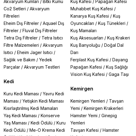
Akvaryum Kumları
/
Bitki Kumu
Kuş Kafesi
/
Papağan Kafesi
Co2 Setleri
/
Akvaryum
Muhabbet Kuş Kafesi
/
Filtreleri
Kanarya Kuş Kafesi
/
Kuş
Eheim Dış Filtreler
/
Aquael Dış
Oyuncakları
/
Kuş Tünekleri
/
Filtreler
/
Fluval Dış Filtreler
Kuş Mamaları
Tetra Dış Filtreler
/
Tetra Isıtıcı
Kuş Aksesuarları
/
Kuş Krakeri
Filtre Malzemeleri
/
Akvaryum
Kuş Banyoluğu
/
Doğal Dal
Isıtıcı
/
Eheim Jager Isıtıcı
/
Darı
Sağlık ve Bakım
/
Yedek
Ferplast Kuş Kafesi
/
Dayang
Parçalar
/
Akvaryum Testleri
Papağan Kafesi
/
Kuş Sağlığı
Vision Kuş Kafesi
/
Gaga Taşı
Kedi
Kemirgen
Kuru Kedi Maması
/
Yavru Kedi
Maması
/
Yetişkin Kedi Maması
Kemirgen Yemleri
/
Tavşan
Kısırlaştırılmış Kedi Mamaları
Yemi
/
Kemirgen Krakerleri
Yaş Kedi Maması
/
Konserve
Hamster Yemi
/
Ginepig
Yaş Maması
/
Kedi Ödülü
/
Kuru
Yemleri
Kedi Ödülü
/
Me-O Krema Kedi
Tavşan Kafesi
/
Hamster