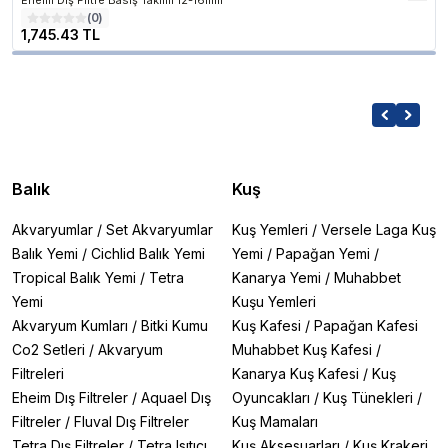
Eheim Dış Filtre Basış Takımı 12-16mm
(
0
)
1,745.43 TL
Balık
Kuş
Akvaryumlar
/
Set Akvaryumlar
Kuş Yemleri
/
Versele Laga Kuş
Balık Yemi
/
Cichlid Balık Yemi
Yemi
/
Papağan Yemi
/
Tropical Balık Yemi
/
Tetra
Kanarya Yemi
/
Muhabbet
Yemi
Kuşu Yemleri
Akvaryum Kumları
/
Bitki Kumu
Kuş Kafesi
/
Papağan Kafesi
Co2 Setleri
/
Akvaryum
Muhabbet Kuş Kafesi
/
Filtreleri
Kanarya Kuş Kafesi
/
Kuş
Eheim Dış Filtreler
/
Aquael Dış
Oyuncakları
/
Kuş Tünekleri
/
Filtreler
/
Fluval Dış Filtreler
Kuş Mamaları
Tetra Dış Filtreler
/
Tetra Isıtıcı
Kuş Aksesuarları
/
Kuş Krakeri