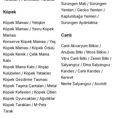
Sürüngen Matı
/
Sürüngen
Yemleri
/
Gecko Yemleri
/
Köpek
Kaplumbağa Yemleri
/
Köpek Maması
/
Yetişkin
Sürüngen Aydınlatma
Köpek Maması
/
Yavru Köpek
Canlı
Maması
Konserve Köpek Maması
/
Yaş
Canlı Akvaryum Bitkisi
/
Köpek Maması
/
Köpek Ödülü
Anubias Bitki
/
Moss Bitkisi
/
Köpek Kemik
/
Çelik Mama
Vitro Canlı Bitki
/
Zemin Bitki
/
Kabı
Salyangoz
/
Elma Salyangoz
Köpek Mama Kabı
/
Ahşap
Karides
/
Canlı Karides
/
Kulübeleri
/
Köpek Yatakları
Kerevit
Köpek Gezdirme Tasması
Nerite Salyangoz
/
Axolotl
Köpek Taşıma Çantaları
/
Metal
Köpek Kafesleri
/
Köpek Çitleri
Köpek Oyuncakları
/
Ağızlıklar
Köpek Tarakları
/
M-Pets
Tarak