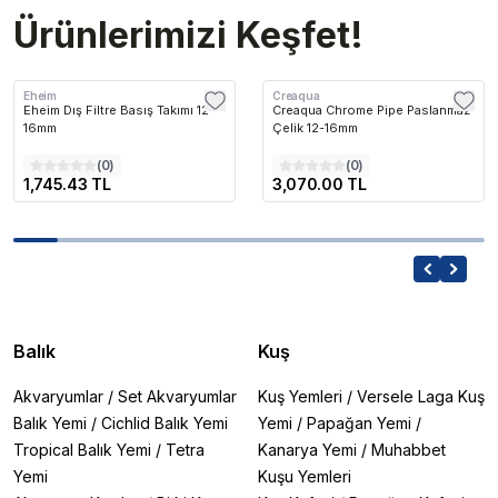
Ürünlerimizi Keşfet!
Eheim
Creaqua
Eheim Dış Filtre Basış Takımı 12-
Creaqua Chrome Pipe Paslanmaz
16mm
Çelik 12-16mm
(
0
)
(
0
)
1,745.43 TL
3,070.00 TL
Balık
Kuş
Akvaryumlar
/
Set Akvaryumlar
Kuş Yemleri
/
Versele Laga Kuş
Balık Yemi
/
Cichlid Balık Yemi
Yemi
/
Papağan Yemi
/
Tropical Balık Yemi
/
Tetra
Kanarya Yemi
/
Muhabbet
Yemi
Kuşu Yemleri