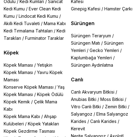
Ödülü
/
Kedi Kumları
/
Sanicat
Kafesi
Kedi Kumu
/
Ever Clean Kedi
Ginepig Kafesi
/
Hamster Çarkı
Kumu
/
Lindocat Kedi Kumu
/
Sürüngen
Akıllı Kedi Tuvaleti
/
Mama Kabı
Kedi Tırmalama Tahtaları
/
Kedi
Sürüngen Teraryum
/
Tarakları
/
Furminator Taraklar
Sürüngen Matı
/
Sürüngen
Yemleri
/
Gecko Yemleri
/
Köpek
Kaplumbağa Yemleri
/
Köpek Maması
/
Yetişkin
Sürüngen Aydınlatma
Köpek Maması
/
Yavru Köpek
Canlı
Maması
Konserve Köpek Maması
/
Yaş
Canlı Akvaryum Bitkisi
/
Köpek Maması
/
Köpek Ödülü
Anubias Bitki
/
Moss Bitkisi
/
Köpek Kemik
/
Çelik Mama
Vitro Canlı Bitki
/
Zemin Bitki
/
Kabı
Salyangoz
/
Elma Salyangoz
Köpek Mama Kabı
/
Ahşap
Karides
/
Canlı Karides
/
Kulübeleri
/
Köpek Yatakları
Kerevit
Köpek Gezdirme Tasması
Nerite Salyangoz
/
Axolotl