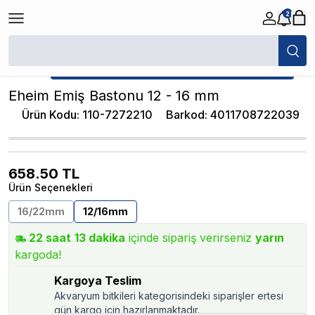
2
/
Akvaryum Yedek Parçalar
/
Eheim Emiş Bastonu 12 - 16 mm
★ Atakan Petshop,
Eheim yetkili satıcısıdır.
Eheim Emiş Bastonu 12 - 16 mm
Ürün Kodu
:
110-7272210
Barkod
:
4011708722039
658.50
TL
Ürün Seçenekleri
16/22mm
12/16mm
22
saat
13
dakika
içinde sipariş verirseniz
yarın
kargoda!
Kargoya Teslim
Akvaryum bitkileri kategorisindeki siparişler ertesi
gün kargo için hazırlanmaktadır.