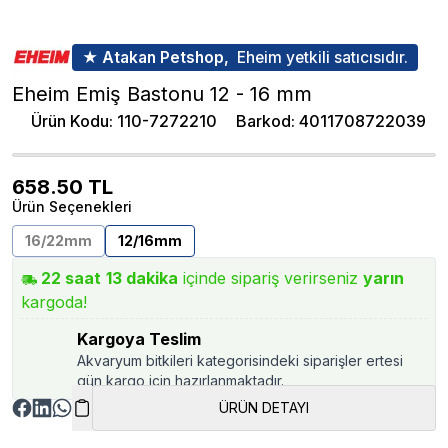
★ Atakan Petshop,
Eheim yetkili satıcısıdır.
Eheim Emiş Bastonu 12 - 16 mm
Ürün Kodu
:
110-7272210
Barkod
:
4011708722039
658.50
TL
Ürün Seçenekleri
16/22mm
12/16mm
22
saat
13
dakika
içinde sipariş verirseniz
yarın
kargoda!
Kargoya Teslim
Akvaryum bitkileri kategorisindeki siparişler ertesi
gün kargo için hazırlanmaktadır.
ÜRÜN DETAYI