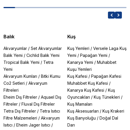
Balık
Kuş
Akvaryumlar
/
Set Akvaryumlar
Kuş Yemleri
/
Versele Laga Kuş
Balık Yemi
/
Cichlid Balık Yemi
Yemi
/
Papağan Yemi
/
Tropical Balık Yemi
/
Tetra
Kanarya Yemi
/
Muhabbet
Yemi
Kuşu Yemleri
Akvaryum Kumları
/
Bitki Kumu
Kuş Kafesi
/
Papağan Kafesi
Co2 Setleri
/
Akvaryum
Muhabbet Kuş Kafesi
/
Filtreleri
Kanarya Kuş Kafesi
/
Kuş
Eheim Dış Filtreler
/
Aquael Dış
Oyuncakları
/
Kuş Tünekleri
/
Filtreler
/
Fluval Dış Filtreler
Kuş Mamaları
Tetra Dış Filtreler
/
Tetra Isıtıcı
Kuş Aksesuarları
/
Kuş Krakeri
Filtre Malzemeleri
/
Akvaryum
Kuş Banyoluğu
/
Doğal Dal
Isıtıcı
/
Eheim Jager Isıtıcı
/
Darı