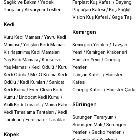
Sağlık ve Bakım
/
Yedek
Ferplast Kuş Kafesi
/
Dayang
Parçalar
/
Akvaryum Testleri
Papağan Kafesi
/
Kuş Sağlığı
Vision Kuş Kafesi
/
Gaga Taşı
Kedi
Kemirgen
Kuru Kedi Maması
/
Yavru Kedi
Maması
/
Yetişkin Kedi Maması
Kemirgen Yemleri
/
Tavşan
Kısırlaştırılmış Kedi Mamaları
Yemi
/
Kemirgen Krakerleri
Yaş Kedi Maması
/
Konserve
Hamster Yemi
/
Ginepig
Yaş Maması
/
Kedi Ödülü
/
Kuru
Yemleri
Kedi Ödülü
/
Me-O Krema Kedi
Tavşan Kafesi
/
Hamster
Ödülü
/
Kedi Kumları
/
Sanicat
Kafesi
Kedi Kumu
/
Ever Clean Kedi
Ginepig Kafesi
/
Hamster Çarkı
Kumu
/
Lindocat Kedi Kumu
/
Sürüngen
Akıllı Kedi Tuvaleti
/
Mama Kabı
Kedi Tırmalama Tahtaları
/
Kedi
Sürüngen Teraryum
/
Tarakları
/
Furminator Taraklar
Sürüngen Matı
/
Sürüngen
Yemleri
/
Gecko Yemleri
/
Köpek
Kaplumbağa Yemleri
/