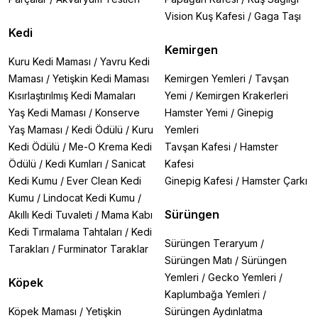
Vision Kuş Kafesi
/
Gaga Taşı
Kedi
Kemirgen
Kuru Kedi Maması
/
Yavru Kedi
Maması
/
Yetişkin Kedi Maması
Kemirgen Yemleri
/
Tavşan
Kısırlaştırılmış Kedi Mamaları
Yemi
/
Kemirgen Krakerleri
Yaş Kedi Maması
/
Konserve
Hamster Yemi
/
Ginepig
Yaş Maması
/
Kedi Ödülü
/
Kuru
Yemleri
Kedi Ödülü
/
Me-O Krema Kedi
Tavşan Kafesi
/
Hamster
Ödülü
/
Kedi Kumları
/
Sanicat
Kafesi
Kedi Kumu
/
Ever Clean Kedi
Ginepig Kafesi
/
Hamster Çarkı
Kumu
/
Lindocat Kedi Kumu
/
Sürüngen
Akıllı Kedi Tuvaleti
/
Mama Kabı
Kedi Tırmalama Tahtaları
/
Kedi
Sürüngen Teraryum
/
Tarakları
/
Furminator Taraklar
Sürüngen Matı
/
Sürüngen
Yemleri
/
Gecko Yemleri
/
Köpek
Kaplumbağa Yemleri
/
Köpek Maması
/
Yetişkin
Sürüngen Aydınlatma