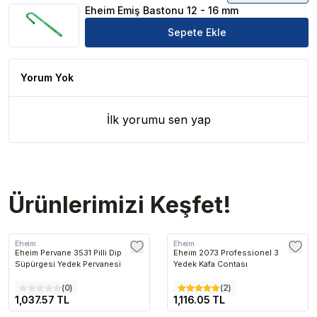
Eheim Emiş Bastonu 12 - 16 mm
Sepete Ekle
Yorum Yok
İlk yorumu sen yap
Ürünlerimizi Keşfet!
Eheim
Eheim
Eheim Pervane 3531 Pilli Dip
Eheim 2073 Professionel 3
Süpürgesi Yedek Pervanesi
Yedek Kafa Contası
(
0
)
(
2
)
1,037.57 TL
1,116.05 TL