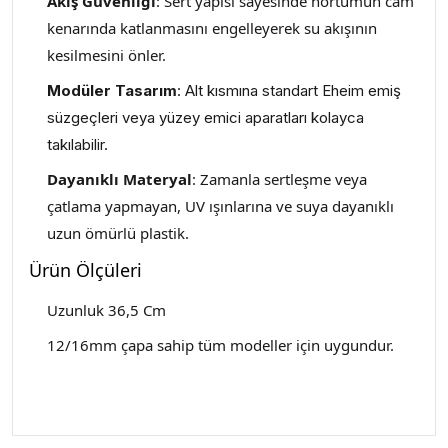
Akış Güvenliği
: Sert yapısı sayesinde hortumun cam
kenarında katlanmasını engelleyerek su akışının
kesilmesini önler.
Modüler Tasarım
: Alt kısmına standart Eheim emiş
süzgeçleri veya yüzey emici aparatları kolayca
takılabilir.
Dayanıklı Materyal
: Zamanla sertleşme veya
çatlama yapmayan, UV ışınlarına ve suya dayanıklı
uzun ömürlü plastik.
Ürün Ölçüleri
Uzunluk 36,5 Cm
12/16mm çapa sahip tüm modeller için uygundur.