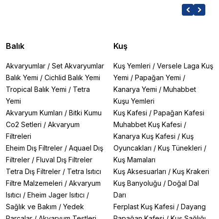
Balık
Kuş
Akvaryumlar
/
Set Akvaryumlar
Kuş Yemleri
/
Versele Laga Kuş
Balık Yemi
/
Cichlid Balık Yemi
Yemi
/
Papağan Yemi
/
Tropical Balık Yemi
/
Tetra
Kanarya Yemi
/
Muhabbet
Yemi
Kuşu Yemleri
Akvaryum Kumları
/
Bitki Kumu
Kuş Kafesi
/
Papağan Kafesi
Co2 Setleri
/
Akvaryum
Muhabbet Kuş Kafesi
/
Filtreleri
Kanarya Kuş Kafesi
/
Kuş
Eheim Dış Filtreler
/
Aquael Dış
Oyuncakları
/
Kuş Tünekleri
/
Filtreler
/
Fluval Dış Filtreler
Kuş Mamaları
Tetra Dış Filtreler
/
Tetra Isıtıcı
Kuş Aksesuarları
/
Kuş Krakeri
Filtre Malzemeleri
/
Akvaryum
Kuş Banyoluğu
/
Doğal Dal
Isıtıcı
/
Eheim Jager Isıtıcı
/
Darı
Sağlık ve Bakım
/
Yedek
Ferplast Kuş Kafesi
/
Dayang
Parçalar
/
Akvaryum Testleri
Papağan Kafesi
/
Kuş Sağlığı