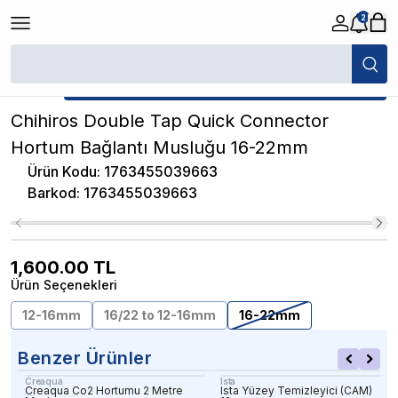
2
/
Akvaryum Hortum ve Bağlantı Parçaları
/
Chihiros Double Tap Quick C
★ Atakan Petshop,
Chihiros yetkili satıcısıdır.
Chihiros Double Tap Quick Connector
Hortum Bağlantı Musluğu 16-22mm
Ürün Kodu
:
1763455039663
Barkod
:
1763455039663
1,600.00
TL
Ürün Seçenekleri
12-16mm
16/22 to 12-16mm
16-22mm
Benzer Ürünler
Creaqua
Ista
Creaqua Co2 Hortumu 2 Metre
Ista Yüzey Temizleyici (CAM)