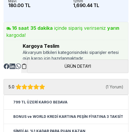
Mavi
12mm
180.00 TL
1,690.44 TL
16
saat
35
dakika
içinde sipariş verirseniz
yarın
kargoda!
Kargoya Teslim
Akvaryum bitkileri kategorisindeki siparişler ertesi
gün kargo için hazırlanmaktadır.
ÜRÜN DETAYI
5.0
(
1 Yorum
)
799 TL ÜZERİ KARGO BEDAVA
BONUS ve WORLD KREDİ KARTINA PEŞİN FİYATINA 3 TAKSİT
ŞİMDİ AL %1 KADAR PARA PUAN KAZAN