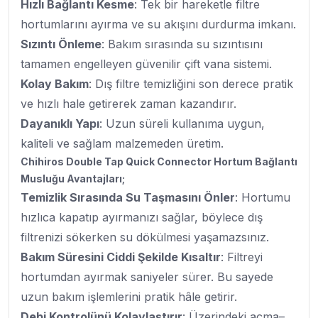
Hızlı Bağlantı Kesme
: Tek bir hareketle filtre
hortumlarını ayırma ve su akışını durdurma imkanı.
Sızıntı Önleme
: Bakım sırasında su sızıntısını
tamamen engelleyen güvenilir çift vana sistemi.
Kolay Bakım
: Dış filtre temizliğini son derece pratik
ve hızlı hale getirerek zaman kazandırır.
Dayanıklı Yapı
: Uzun süreli kullanıma uygun,
kaliteli ve sağlam malzemeden üretim.
Chihiros Double Tap Quick Connector Hortum Bağlantı
Musluğu Avantajları;
Temizlik Sırasında Su Taşmasını Önler
: Hortumu
hızlıca kapatıp ayırmanızı sağlar, böylece dış
filtrenizi sökerken su dökülmesi yaşamazsınız.
Bakım Süresini Ciddi Şekilde Kısaltır
: Filtreyi
hortumdan ayırmak saniyeler sürer. Bu sayede
uzun bakım işlemlerini pratik hâle getirir.
Debi Kontrolünü Kolaylaştırır
: Üzerindeki açma–