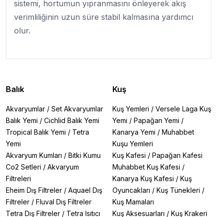
sistemi, hortumun yıpranmasını önleyerek akış
verimliliğinin uzun süre stabil kalmasına yardımcı
olur.
Balık
Kuş
Akvaryumlar
/
Set Akvaryumlar
Kuş Yemleri
/
Versele Laga Kuş
Balık Yemi
/
Cichlid Balık Yemi
Yemi
/
Papağan Yemi
/
Tropical Balık Yemi
/
Tetra
Kanarya Yemi
/
Muhabbet
Yemi
Kuşu Yemleri
Akvaryum Kumları
/
Bitki Kumu
Kuş Kafesi
/
Papağan Kafesi
Co2 Setleri
/
Akvaryum
Muhabbet Kuş Kafesi
/
Filtreleri
Kanarya Kuş Kafesi
/
Kuş
Eheim Dış Filtreler
/
Aquael Dış
Oyuncakları
/
Kuş Tünekleri
/
Filtreler
/
Fluval Dış Filtreler
Kuş Mamaları
Tetra Dış Filtreler
/
Tetra Isıtıcı
Kuş Aksesuarları
/
Kuş Krakeri