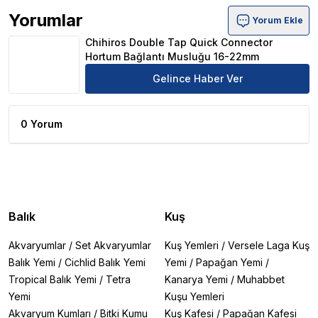
Yorumlar
Yorum Ekle
Chihiros Double Tap Quick Connector Hortum Bağlantı
Chihiros Double Tap Quick Connector
Hortum Bağlantı Musluğu 16-22mm
Gelince Haber Ver
0 Yorum
Balık
Kuş
Akvaryumlar
/
Set Akvaryumlar
Kuş Yemleri
/
Versele Laga Kuş
Balık Yemi
/
Cichlid Balık Yemi
Yemi
/
Papağan Yemi
/
Tropical Balık Yemi
/
Tetra
Kanarya Yemi
/
Muhabbet
Yemi
Kuşu Yemleri
Akvaryum Kumları
/
Bitki Kumu
Kuş Kafesi
/
Papağan Kafesi