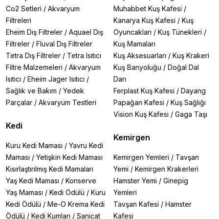
Co2 Setleri
/
Akvaryum
Muhabbet Kuş Kafesi
/
Filtreleri
Kanarya Kuş Kafesi
/
Kuş
Eheim Dış Filtreler
/
Aquael Dış
Oyuncakları
/
Kuş Tünekleri
/
Filtreler
/
Fluval Dış Filtreler
Kuş Mamaları
Tetra Dış Filtreler
/
Tetra Isıtıcı
Kuş Aksesuarları
/
Kuş Krakeri
Filtre Malzemeleri
/
Akvaryum
Kuş Banyoluğu
/
Doğal Dal
Isıtıcı
/
Eheim Jager Isıtıcı
/
Darı
Sağlık ve Bakım
/
Yedek
Ferplast Kuş Kafesi
/
Dayang
Parçalar
/
Akvaryum Testleri
Papağan Kafesi
/
Kuş Sağlığı
Vision Kuş Kafesi
/
Gaga Taşı
Kedi
Kemirgen
Kuru Kedi Maması
/
Yavru Kedi
Maması
/
Yetişkin Kedi Maması
Kemirgen Yemleri
/
Tavşan
Kısırlaştırılmış Kedi Mamaları
Yemi
/
Kemirgen Krakerleri
Yaş Kedi Maması
/
Konserve
Hamster Yemi
/
Ginepig
Yaş Maması
/
Kedi Ödülü
/
Kuru
Yemleri
Kedi Ödülü
/
Me-O Krema Kedi
Tavşan Kafesi
/
Hamster
Ödülü
/
Kedi Kumları
/
Sanicat
Kafesi