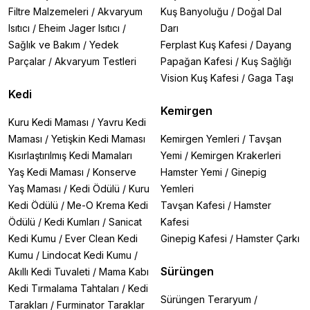
Filtre Malzemeleri
/
Akvaryum
Kuş Banyoluğu
/
Doğal Dal
Isıtıcı
/
Eheim Jager Isıtıcı
/
Darı
Sağlık ve Bakım
/
Yedek
Ferplast Kuş Kafesi
/
Dayang
Parçalar
/
Akvaryum Testleri
Papağan Kafesi
/
Kuş Sağlığı
Vision Kuş Kafesi
/
Gaga Taşı
Kedi
Kemirgen
Kuru Kedi Maması
/
Yavru Kedi
Maması
/
Yetişkin Kedi Maması
Kemirgen Yemleri
/
Tavşan
Kısırlaştırılmış Kedi Mamaları
Yemi
/
Kemirgen Krakerleri
Yaş Kedi Maması
/
Konserve
Hamster Yemi
/
Ginepig
Yaş Maması
/
Kedi Ödülü
/
Kuru
Yemleri
Kedi Ödülü
/
Me-O Krema Kedi
Tavşan Kafesi
/
Hamster
Ödülü
/
Kedi Kumları
/
Sanicat
Kafesi
Kedi Kumu
/
Ever Clean Kedi
Ginepig Kafesi
/
Hamster Çarkı
Kumu
/
Lindocat Kedi Kumu
/
Sürüngen
Akıllı Kedi Tuvaleti
/
Mama Kabı
Kedi Tırmalama Tahtaları
/
Kedi
Sürüngen Teraryum
/
Tarakları
/
Furminator Taraklar