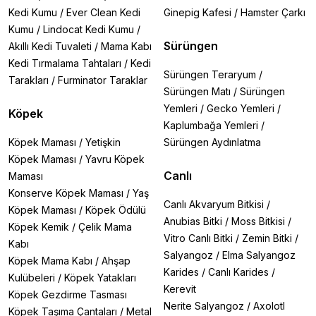
Kedi Kumu
/
Ever Clean Kedi
Ginepig Kafesi
/
Hamster Çarkı
Kumu
/
Lindocat Kedi Kumu
/
Sürüngen
Akıllı Kedi Tuvaleti
/
Mama Kabı
Kedi Tırmalama Tahtaları
/
Kedi
Sürüngen Teraryum
/
Tarakları
/
Furminator Taraklar
Sürüngen Matı
/
Sürüngen
Yemleri
/
Gecko Yemleri
/
Köpek
Kaplumbağa Yemleri
/
Köpek Maması
/
Yetişkin
Sürüngen Aydınlatma
Köpek Maması
/
Yavru Köpek
Canlı
Maması
Konserve Köpek Maması
/
Yaş
Canlı Akvaryum Bitkisi
/
Köpek Maması
/
Köpek Ödülü
Anubias Bitki
/
Moss Bitkisi
/
Köpek Kemik
/
Çelik Mama
Vitro Canlı Bitki
/
Zemin Bitki
/
Kabı
Salyangoz
/
Elma Salyangoz
Köpek Mama Kabı
/
Ahşap
Karides
/
Canlı Karides
/
Kulübeleri
/
Köpek Yatakları
Kerevit
Köpek Gezdirme Tasması
Nerite Salyangoz
/
Axolotl
Köpek Taşıma Çantaları
/
Metal