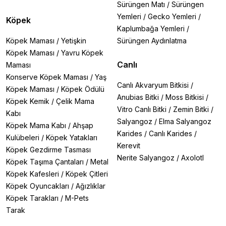
Sürüngen Matı
/
Sürüngen
Yemleri
/
Gecko Yemleri
/
Köpek
Kaplumbağa Yemleri
/
Köpek Maması
/
Yetişkin
Sürüngen Aydınlatma
Köpek Maması
/
Yavru Köpek
Canlı
Maması
Konserve Köpek Maması
/
Yaş
Canlı Akvaryum Bitkisi
/
Köpek Maması
/
Köpek Ödülü
Anubias Bitki
/
Moss Bitkisi
/
Köpek Kemik
/
Çelik Mama
Vitro Canlı Bitki
/
Zemin Bitki
/
Kabı
Salyangoz
/
Elma Salyangoz
Köpek Mama Kabı
/
Ahşap
Karides
/
Canlı Karides
/
Kulübeleri
/
Köpek Yatakları
Kerevit
Köpek Gezdirme Tasması
Nerite Salyangoz
/
Axolotl
Köpek Taşıma Çantaları
/
Metal
Köpek Kafesleri
/
Köpek Çitleri
Köpek Oyuncakları
/
Ağızlıklar
Köpek Tarakları
/
M-Pets
Tarak