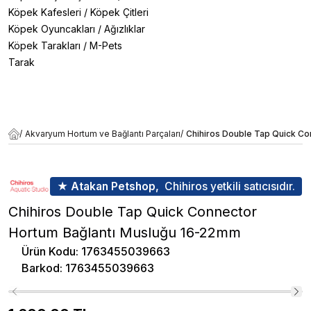
Köpek Kafesleri
/
Köpek Çitleri
Köpek Oyuncakları
/
Ağızlıklar
Köpek Tarakları
/
M-Pets
Tarak
/
Akvaryum Hortum ve Bağlantı Parçaları
/
Chihiros Double Tap Quick C
★ Atakan Petshop,
Chihiros yetkili satıcısıdır.
Chihiros Double Tap Quick Connector
Hortum Bağlantı Musluğu 16-22mm
Ürün Kodu
:
1763455039663
Barkod
:
1763455039663