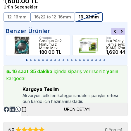
1,600.00
TL
Ürün Seçenekleri
12-16mm
16/22 to 12-16mm
16-22mm
Benzer Ürünler
Creaqua
Ista
Creaqua Co2
Ista Yüzey
Hortumu 2
Temizleyici
Metre Mavi
(CAM) 12mm
180.00 TL
1,690.44 T
16
saat
35
dakika
içinde sipariş verirseniz
yarın
kargoda!
Kargoya Teslim
Akvaryum bitkileri kategorisindeki siparişler ertesi
gün kargo için hazırlanmaktadır.
ÜRÜN DETAYI
5.0
(
1 Yorum
)