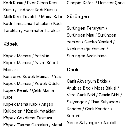
Kedi Kumu
/
Ever Clean Kedi
Ginepig Kafesi
/
Hamster Çarkı
Kumu
/
Lindocat Kedi Kumu
/
Sürüngen
Akıllı Kedi Tuvaleti
/
Mama Kabı
Kedi Tırmalama Tahtaları
/
Kedi
Sürüngen Teraryum
/
Tarakları
/
Furminator Taraklar
Sürüngen Matı
/
Sürüngen
Yemleri
/
Gecko Yemleri
/
Köpek
Kaplumbağa Yemleri
/
Köpek Maması
/
Yetişkin
Sürüngen Aydınlatma
Köpek Maması
/
Yavru Köpek
Canlı
Maması
Konserve Köpek Maması
/
Yaş
Canlı Akvaryum Bitkisi
/
Köpek Maması
/
Köpek Ödülü
Anubias Bitki
/
Moss Bitkisi
/
Köpek Kemik
/
Çelik Mama
Vitro Canlı Bitki
/
Zemin Bitki
/
Kabı
Salyangoz
/
Elma Salyangoz
Köpek Mama Kabı
/
Ahşap
Karides
/
Canlı Karides
/
Kulübeleri
/
Köpek Yatakları
Kerevit
Köpek Gezdirme Tasması
Nerite Salyangoz
/
Axolotl
Köpek Taşıma Çantaları
/
Metal