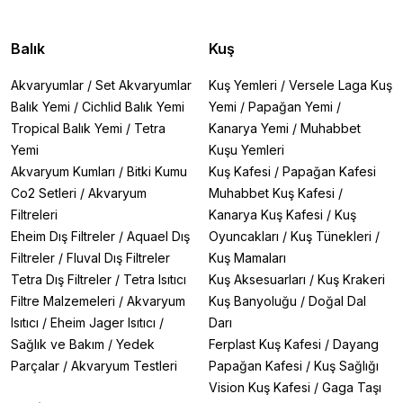
Balık
Kuş
Akvaryumlar
/
Set Akvaryumlar
Kuş Yemleri
/
Versele Laga Kuş
Balık Yemi
/
Cichlid Balık Yemi
Yemi
/
Papağan Yemi
/
Tropical Balık Yemi
/
Tetra
Kanarya Yemi
/
Muhabbet
Yemi
Kuşu Yemleri
Akvaryum Kumları
/
Bitki Kumu
Kuş Kafesi
/
Papağan Kafesi
Co2 Setleri
/
Akvaryum
Muhabbet Kuş Kafesi
/
Filtreleri
Kanarya Kuş Kafesi
/
Kuş
Eheim Dış Filtreler
/
Aquael Dış
Oyuncakları
/
Kuş Tünekleri
/
Filtreler
/
Fluval Dış Filtreler
Kuş Mamaları
Tetra Dış Filtreler
/
Tetra Isıtıcı
Kuş Aksesuarları
/
Kuş Krakeri
Filtre Malzemeleri
/
Akvaryum
Kuş Banyoluğu
/
Doğal Dal
Isıtıcı
/
Eheim Jager Isıtıcı
/
Darı
Sağlık ve Bakım
/
Yedek
Ferplast Kuş Kafesi
/
Dayang
Parçalar
/
Akvaryum Testleri
Papağan Kafesi
/
Kuş Sağlığı
Vision Kuş Kafesi
/
Gaga Taşı