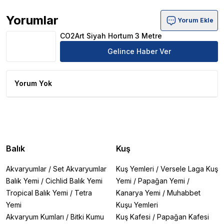
Yorumlar
Yorum Ekle
CO2Art Siyah Hortum 3 Metre Ürün Yorumları
CO2Art Siyah Hortum 3 Metre
Gelince Haber Ver
Yorum Yok
Balık
Kuş
Akvaryumlar
/
Set Akvaryumlar
Kuş Yemleri
/
Versele Laga Kuş
Balık Yemi
/
Cichlid Balık Yemi
Yemi
/
Papağan Yemi
/
Tropical Balık Yemi
/
Tetra
Kanarya Yemi
/
Muhabbet
Yemi
Kuşu Yemleri
Akvaryum Kumları
/
Bitki Kumu
Kuş Kafesi
/
Papağan Kafesi