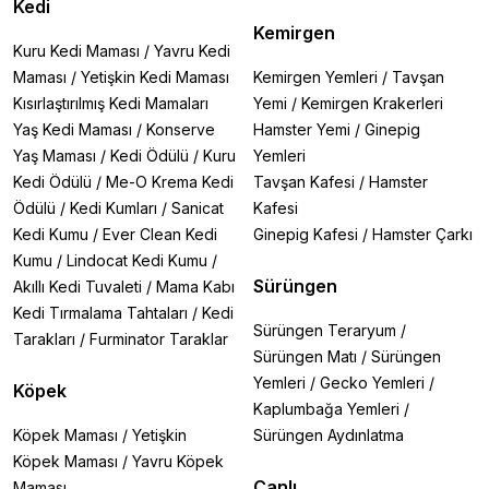
Kedi
Kemirgen
Kuru Kedi Maması
/
Yavru Kedi
Maması
/
Yetişkin Kedi Maması
Kemirgen Yemleri
/
Tavşan
Kısırlaştırılmış Kedi Mamaları
Yemi
/
Kemirgen Krakerleri
Yaş Kedi Maması
/
Konserve
Hamster Yemi
/
Ginepig
Yaş Maması
/
Kedi Ödülü
/
Kuru
Yemleri
Kedi Ödülü
/
Me-O Krema Kedi
Tavşan Kafesi
/
Hamster
Ödülü
/
Kedi Kumları
/
Sanicat
Kafesi
Kedi Kumu
/
Ever Clean Kedi
Ginepig Kafesi
/
Hamster Çarkı
Kumu
/
Lindocat Kedi Kumu
/
Sürüngen
Akıllı Kedi Tuvaleti
/
Mama Kabı
Kedi Tırmalama Tahtaları
/
Kedi
Sürüngen Teraryum
/
Tarakları
/
Furminator Taraklar
Sürüngen Matı
/
Sürüngen
Yemleri
/
Gecko Yemleri
/
Köpek
Kaplumbağa Yemleri
/
Köpek Maması
/
Yetişkin
Sürüngen Aydınlatma
Köpek Maması
/
Yavru Köpek
Canlı
Maması