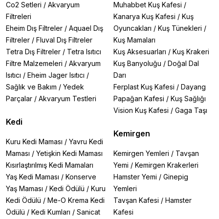
Co2 Setleri
/
Akvaryum
Muhabbet Kuş Kafesi
/
Filtreleri
Kanarya Kuş Kafesi
/
Kuş
Eheim Dış Filtreler
/
Aquael Dış
Oyuncakları
/
Kuş Tünekleri
/
Filtreler
/
Fluval Dış Filtreler
Kuş Mamaları
Tetra Dış Filtreler
/
Tetra Isıtıcı
Kuş Aksesuarları
/
Kuş Krakeri
Filtre Malzemeleri
/
Akvaryum
Kuş Banyoluğu
/
Doğal Dal
Isıtıcı
/
Eheim Jager Isıtıcı
/
Darı
Sağlık ve Bakım
/
Yedek
Ferplast Kuş Kafesi
/
Dayang
Parçalar
/
Akvaryum Testleri
Papağan Kafesi
/
Kuş Sağlığı
Vision Kuş Kafesi
/
Gaga Taşı
Kedi
Kemirgen
Kuru Kedi Maması
/
Yavru Kedi
Maması
/
Yetişkin Kedi Maması
Kemirgen Yemleri
/
Tavşan
Kısırlaştırılmış Kedi Mamaları
Yemi
/
Kemirgen Krakerleri
Yaş Kedi Maması
/
Konserve
Hamster Yemi
/
Ginepig
Yaş Maması
/
Kedi Ödülü
/
Kuru
Yemleri
Kedi Ödülü
/
Me-O Krema Kedi
Tavşan Kafesi
/
Hamster
Ödülü
/
Kedi Kumları
/
Sanicat
Kafesi