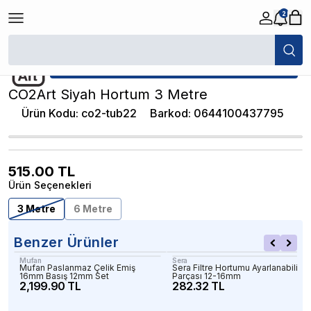
2
/
Akvaryum Hortum ve Bağlantı Parçaları
/
CO2Art Siyah Hortum 3 Metre
★ Atakan Petshop,
CO2Art yetkili satıcısıdır.
CO2Art Siyah Hortum 3 Metre
Ürün Kodu
:
co2-tub22
Barkod
:
0644100437795
515.00
TL
Ürün Seçenekleri
3 Metre
6 Metre
Benzer Ürünler
Mufan
Sera
Mufan Paslanmaz Çelik Emiş
Sera Filtre Hortumu Ayarlanabilir T
16mm Basış 12mm Set
Parçası 12-16mm
2,199.90 TL
282.32 TL