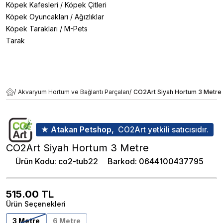
Köpek Kafesleri
/
Köpek Çitleri
Köpek Oyuncakları
/
Ağızlıklar
Köpek Tarakları
/
M-Pets
Tarak
/
Akvaryum Hortum ve Bağlantı Parçaları
/
CO2Art Siyah Hortum 3 Metre
★ Atakan Petshop,
CO2Art yetkili satıcısıdır.
CO2Art Siyah Hortum 3 Metre
Ürün Kodu
:
co2-tub22
Barkod
:
0644100437795
515.00
TL
Ürün Seçenekleri
3 Metre
6 Metre