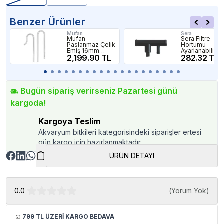
Benzer Ürünler
Mufan
Sera
Mufan
Sera Filtre
Paslanmaz Çelik
Hortumu
Emiş 16mm
Ayarlanabilir T
Basış 12mm Set
2,199.90 TL
Parçası 12-
282.32 TL
16mm
Bugün sipariş verirseniz Pazartesi günü
kargoda!
Kargoya Teslim
Akvaryum bitkileri kategorisindeki siparişler ertesi
gün kargo için hazırlanmaktadır.
ÜRÜN DETAYI
0.0
(
Yorum Yok
)
799 TL ÜZERİ KARGO BEDAVA