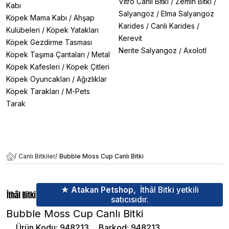
Vitro Canlı Bitki
/
Zemin Bitki
/
Kabı
Salyangoz
/
Elma Salyangoz
Köpek Mama Kabı
/
Ahşap
Karides
/
Canlı Karides
/
Kulübeleri
/
Köpek Yatakları
Kerevit
Köpek Gezdirme Tasması
Nerite Salyangoz
/
Axolotl
Köpek Taşıma Çantaları
/
Metal
Köpek Kafesleri
/
Köpek Çitleri
Köpek Oyuncakları
/
Ağızlıklar
Köpek Tarakları
/
M-Pets
Tarak
/
Canlı Bitkiler
/
Bubble Moss Cup Canlı Bitki
★ Atakan Petshop,
İthâl Bitki yetkili
satıcısıdır.
Bubble Moss Cup Canlı Bitki
Ürün Kodu
:
948213
Barkod
:
948213