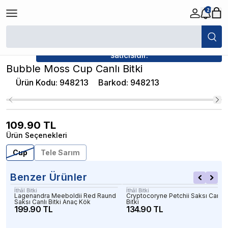
2
/
Canlı Bitkiler
/
Bubble Moss Cup Canlı Bitki
★ Atakan Petshop,
İthâl Bitki yetkili
satıcısıdır.
Bubble Moss Cup Canlı Bitki
Ürün Kodu
:
948213
Barkod
:
948213
109.90
TL
Ürün Seçenekleri
Cup
Tele Sarım
Benzer Ürünler
İthâl Bitki
İthâl Bitki
Lagenandra Meeboldii Red Raund
Cryptocoryne Petchii Saksı Canlı
Saksı Canlı Bitki Anaç Kök
Bitki
199.90 TL
134.90 TL