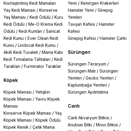
Kısırlaştırılmış Kedi Mamaları
Yemi
/
Kemirgen Krakerleri
Yaş Kedi Maması
/
Konserve
Hamster Yemi
/
Ginepig
Yaş Maması
/
Kedi Ödülü
/
Kuru
Yemleri
Kedi Ödülü
/
Me-O Krema Kedi
Tavşan Kafesi
/
Hamster
Ödülü
/
Kedi Kumları
/
Sanicat
Kafesi
Kedi Kumu
/
Ever Clean Kedi
Ginepig Kafesi
/
Hamster Çarkı
Kumu
/
Lindocat Kedi Kumu
/
Sürüngen
Akıllı Kedi Tuvaleti
/
Mama Kabı
Kedi Tırmalama Tahtaları
/
Kedi
Sürüngen Teraryum
/
Tarakları
/
Furminator Taraklar
Sürüngen Matı
/
Sürüngen
Yemleri
/
Gecko Yemleri
/
Köpek
Kaplumbağa Yemleri
/
Köpek Maması
/
Yetişkin
Sürüngen Aydınlatma
Köpek Maması
/
Yavru Köpek
Canlı
Maması
Konserve Köpek Maması
/
Yaş
Canlı Akvaryum Bitkisi
/
Köpek Maması
/
Köpek Ödülü
Anubias Bitki
/
Moss Bitkisi
/
Köpek Kemik
/
Çelik Mama