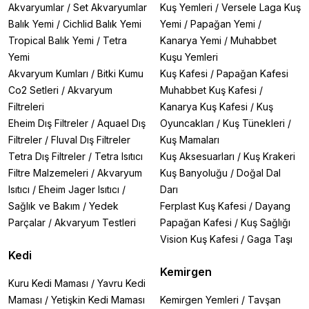
Akvaryumlar
/
Set Akvaryumlar
Kuş Yemleri
/
Versele Laga Kuş
Balık Yemi
/
Cichlid Balık Yemi
Yemi
/
Papağan Yemi
/
Tropical Balık Yemi
/
Tetra
Kanarya Yemi
/
Muhabbet
Yemi
Kuşu Yemleri
Akvaryum Kumları
/
Bitki Kumu
Kuş Kafesi
/
Papağan Kafesi
Co2 Setleri
/
Akvaryum
Muhabbet Kuş Kafesi
/
Filtreleri
Kanarya Kuş Kafesi
/
Kuş
Eheim Dış Filtreler
/
Aquael Dış
Oyuncakları
/
Kuş Tünekleri
/
Filtreler
/
Fluval Dış Filtreler
Kuş Mamaları
Tetra Dış Filtreler
/
Tetra Isıtıcı
Kuş Aksesuarları
/
Kuş Krakeri
Filtre Malzemeleri
/
Akvaryum
Kuş Banyoluğu
/
Doğal Dal
Isıtıcı
/
Eheim Jager Isıtıcı
/
Darı
Sağlık ve Bakım
/
Yedek
Ferplast Kuş Kafesi
/
Dayang
Parçalar
/
Akvaryum Testleri
Papağan Kafesi
/
Kuş Sağlığı
Vision Kuş Kafesi
/
Gaga Taşı
Kedi
Kemirgen
Kuru Kedi Maması
/
Yavru Kedi
Maması
/
Yetişkin Kedi Maması
Kemirgen Yemleri
/
Tavşan