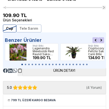
109.90
TL
Ürün Seçenekleri
Cup
Tele Sarım
Benzer Ürünler
İthâl Bitki
İthâl Bitki
Lagenandra
Cryptocoryne
Meeboldii Red
Petchii Saksı
Raund Saksı
Canlı Bitki
Canlı Bitki Anaç
199.90 TL
134.90 TL
Kök
ÜRÜN DETAYI
5.0
(
4 Yorum
)
799 TL ÜZERİ KARGO BEDAVA