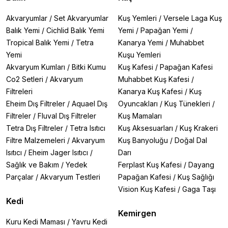
Akvaryumlar
/
Set Akvaryumlar
Kuş Yemleri
/
Versele Laga Kuş
Balık Yemi
/
Cichlid Balık Yemi
Yemi
/
Papağan Yemi
/
Tropical Balık Yemi
/
Tetra
Kanarya Yemi
/
Muhabbet
Yemi
Kuşu Yemleri
Akvaryum Kumları
/
Bitki Kumu
Kuş Kafesi
/
Papağan Kafesi
Co2 Setleri
/
Akvaryum
Muhabbet Kuş Kafesi
/
Filtreleri
Kanarya Kuş Kafesi
/
Kuş
Eheim Dış Filtreler
/
Aquael Dış
Oyuncakları
/
Kuş Tünekleri
/
Filtreler
/
Fluval Dış Filtreler
Kuş Mamaları
Tetra Dış Filtreler
/
Tetra Isıtıcı
Kuş Aksesuarları
/
Kuş Krakeri
Filtre Malzemeleri
/
Akvaryum
Kuş Banyoluğu
/
Doğal Dal
Isıtıcı
/
Eheim Jager Isıtıcı
/
Darı
Sağlık ve Bakım
/
Yedek
Ferplast Kuş Kafesi
/
Dayang
Parçalar
/
Akvaryum Testleri
Papağan Kafesi
/
Kuş Sağlığı
Vision Kuş Kafesi
/
Gaga Taşı
Kedi
Kemirgen
Kuru Kedi Maması
/
Yavru Kedi