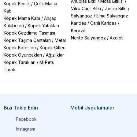
Anubias Bitki
/
Moss Bitkisi
/
Köpek Kemik
/
Çelik Mama
Vitro Canlı Bitki
/
Zemin Bitki
/
Kabı
Salyangoz
/
Elma Salyangoz
Köpek Mama Kabı
/
Ahşap
Karides
/
Canlı Karides
/
Kulübeleri
/
Köpek Yatakları
Kerevit
Köpek Gezdirme Tasması
Nerite Salyangoz
/
Axolotl
Köpek Taşıma Çantaları
/
Metal
Köpek Kafesleri
/
Köpek Çitleri
Köpek Oyuncakları
/
Ağızlıklar
Köpek Tarakları
/
M-Pets
Tarak
Bizi Takip Edin
Mobil Uygulamalar
Facebook
Instagram