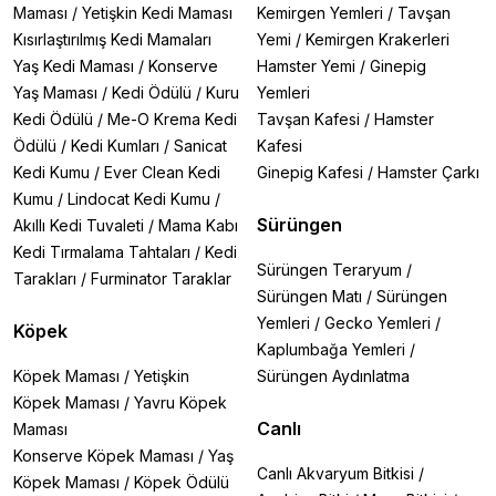
Maması
/
Yetişkin Kedi Maması
Kemirgen Yemleri
/
Tavşan
Kısırlaştırılmış Kedi Mamaları
Yemi
/
Kemirgen Krakerleri
Yaş Kedi Maması
/
Konserve
Hamster Yemi
/
Ginepig
Yaş Maması
/
Kedi Ödülü
/
Kuru
Yemleri
Kedi Ödülü
/
Me-O Krema Kedi
Tavşan Kafesi
/
Hamster
Ödülü
/
Kedi Kumları
/
Sanicat
Kafesi
Kedi Kumu
/
Ever Clean Kedi
Ginepig Kafesi
/
Hamster Çarkı
Kumu
/
Lindocat Kedi Kumu
/
Sürüngen
Akıllı Kedi Tuvaleti
/
Mama Kabı
Kedi Tırmalama Tahtaları
/
Kedi
Sürüngen Teraryum
/
Tarakları
/
Furminator Taraklar
Sürüngen Matı
/
Sürüngen
Yemleri
/
Gecko Yemleri
/
Köpek
Kaplumbağa Yemleri
/
Köpek Maması
/
Yetişkin
Sürüngen Aydınlatma
Köpek Maması
/
Yavru Köpek
Canlı
Maması
Konserve Köpek Maması
/
Yaş
Canlı Akvaryum Bitkisi
/
Köpek Maması
/
Köpek Ödülü