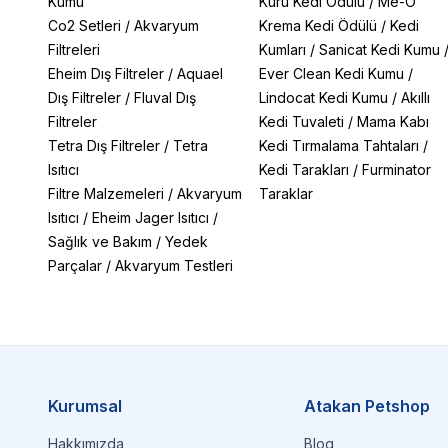
Kumu
Kuru Kedi Ödülü
/
Me-O
Co2 Setleri
/
Akvaryum
Krema Kedi Ödülü
/
Kedi
Filtreleri
Kumları
/
Sanicat Kedi Kumu
Eheim Dış Filtreler
/
Aquael
Ever Clean Kedi Kumu
/
Dış Filtreler
/
Fluval Dış
Lindocat Kedi Kumu
/
Akıllı
Filtreler
Kedi Tuvaleti
/
Mama Kabı
Tetra Dış Filtreler
/
Tetra
Kedi Tırmalama Tahtaları
/
Isıtıcı
Kedi Tarakları
/
Furminator
Filtre Malzemeleri
/
Akvaryum
Taraklar
Isıtıcı
/
Eheim Jager Isıtıcı
/
Sağlık ve Bakım
/
Yedek
Parçalar
/
Akvaryum Testleri
Kurumsal
Atakan Petshop
Hakkımızda
Blog