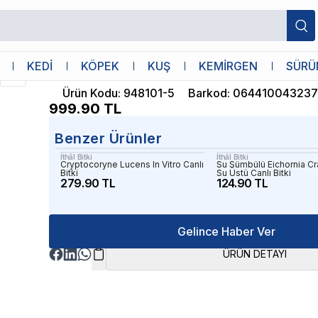
İthâl Bitki
KEDİ
KÖPEK
KUŞ
KEMİRGEN
SÜRÜ
Hemianthus Callitrichoides Cuba In Vit
Ürün Kodu
:
948101-5
Barkod
:
06441004323
999.90
TL
Benzer Ürünler
İthâl Bitki
İthâl Bitki
Cryptocoryne Lucens In Vitro Canlı
Su Sümbülü Eichornia C
Bitki
Su Üstü Canlı Bitki
279.90 TL
124.90 TL
Gelince Haber Ver
ÜRÜN DETAYI