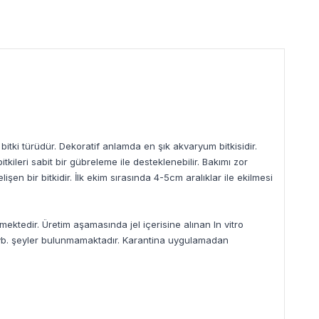
bitki türüdür. Dekoratif anlamda en şık akvaryum bitkisidir.
ileri sabit bir gübreleme ile desteklenebilir. Bakımı zor
en bir bitkidir. İlk ekim sırasında 4-5cm aralıklar ile ekilmesi
mektedir. Üretim aşamasında jel içerisine alınan In vitro
goz vb. şeyler bulunmamaktadır. Karantina uygulamadan