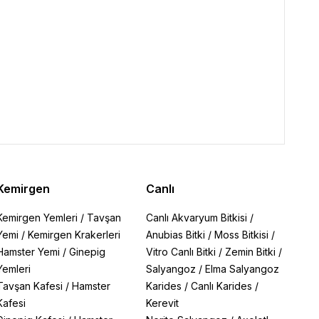
Kemirgen
Canlı
Kemirgen Yemleri
/
Tavşan
Canlı Akvaryum Bitkisi
/
Yemi
/
Kemirgen Krakerleri
Anubias Bitki
/
Moss Bitkisi
/
Hamster Yemi
/
Ginepig
Vitro Canlı Bitki
/
Zemin Bitki
/
Yemleri
Salyangoz
/
Elma Salyangoz
Tavşan Kafesi
/
Hamster
Karides
/
Canlı Karides
/
Kafesi
Kerevit