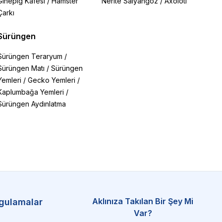
Ginepig Kafesi
/
Hamster
Nerite Salyangoz
/
Axolotl
Çarkı
Sürüngen
Sürüngen Teraryum
/
Sürüngen Matı
/
Sürüngen
Yemleri
/
Gecko Yemleri
/
Kaplumbağa Yemleri
/
Sürüngen Aydınlatma
Aklınıza Takılan Bir Şey Mi
gulamalar
Var?