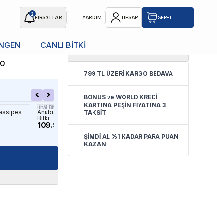
2
FIRSATLAR
YARDIM
HESAP
SEPET
NGEN
CANLI BİTKİ
5.0
(
1 Yorum
)
ro 5 ADET
70
799 TL ÜZERİ KARGO BEDAVA
BONUS ve WORLD KREDİ
KARTINA PEŞİN FİYATINA 3
İthâl Bitki
İthâl Bitki
rassipes
Anubias Nana Bonsai Saksı Canlı
Cryptocoryne Willisii In Vi
TAKSİT
Bitki
Bitki
109.90 TL
279.90 TL
ŞİMDİ AL %1 KADAR PARA PUAN
KAZAN