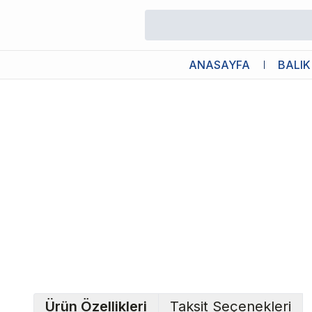
/
Canlı Bitkiler
/
Hemianthus Callitrichoides Cuba In Vitro 5 ADET
ANASAYFA
BALIK
Ürün Özellikleri
Taksit Seçenekleri