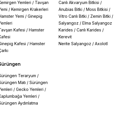
Kemirgen Yemleri
/
Tavşan
Canlı Akvaryum Bitkisi
/
Yemi
/
Kemirgen Krakerleri
Anubias Bitki
/
Moss Bitkisi
/
Hamster Yemi
/
Ginepig
Vitro Canlı Bitki
/
Zemin Bitki
/
Yemleri
Salyangoz
/
Elma Salyangoz
Tavşan Kafesi
/
Hamster
Karides
/
Canlı Karides
/
Kafesi
Kerevit
Ginepig Kafesi
/
Hamster
Nerite Salyangoz
/
Axolotl
Çarkı
Sürüngen
Sürüngen Teraryum
/
Sürüngen Matı
/
Sürüngen
Yemleri
/
Gecko Yemleri
/
Kaplumbağa Yemleri
/
Sürüngen Aydınlatma