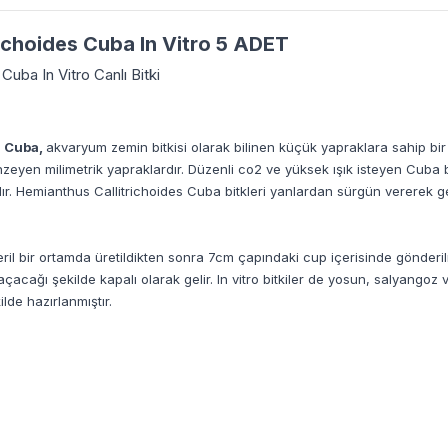
ichoides Cuba In Vitro 5 ADET
Cuba In Vitro Canlı Bitki
s Cuba,
akvaryum zemin bitkisi olarak bilinen küçük yapraklara sahip bir 
yen milimetrik yapraklardır. Düzenli co2 ve yüksek ışık isteyen Cuba bitk
ır. Hemianthus Callitrichoides Cuba bitkleri yanlardan sürgün vererek geliş
teril bir ortamda üretildikten sonra 7cm çapındaki cup içerisinde gönderil
i açacağı şekilde kapalı olarak gelir. In vitro bitkiler de yosun, salyan
de hazırlanmıştır.