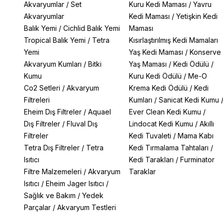
Akvaryumlar
/
Set
Kuru Kedi Maması
/
Yavru
Akvaryumlar
Kedi Maması
/
Yetişkin Kedi
Balık Yemi
/
Cichlid Balık Yemi
Maması
Tropical Balık Yemi
/
Tetra
Kısırlaştırılmış Kedi Mamaları
Yemi
Yaş Kedi Maması
/
Konserve
Akvaryum Kumları
/
Bitki
Yaş Maması
/
Kedi Ödülü
/
Kumu
Kuru Kedi Ödülü
/
Me-O
Co2 Setleri
/
Akvaryum
Krema Kedi Ödülü
/
Kedi
Filtreleri
Kumları
/
Sanicat Kedi Kumu
Eheim Dış Filtreler
/
Aquael
Ever Clean Kedi Kumu
/
Dış Filtreler
/
Fluval Dış
Lindocat Kedi Kumu
/
Akıllı
Filtreler
Kedi Tuvaleti
/
Mama Kabı
Tetra Dış Filtreler
/
Tetra
Kedi Tırmalama Tahtaları
/
Isıtıcı
Kedi Tarakları
/
Furminator
Filtre Malzemeleri
/
Akvaryum
Taraklar
Isıtıcı
/
Eheim Jager Isıtıcı
/
Sağlık ve Bakım
/
Yedek
Parçalar
/
Akvaryum Testleri