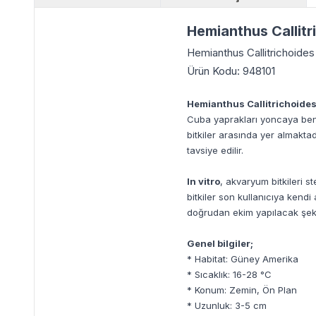
Hemianthus Callitr
Hemianthus Callitrichoides 
Ürün Kodu: 948101
Hemianthus Callitrichoide
Cuba yaprakları yoncaya benze
bitkiler arasında yer almaktad
tavsiye edilir.
In vitro
, akvaryum bitkileri s
bitkiler son kullanıcıya kend
doğrudan ekim yapılacak şekil
Genel bilgiler;
* Habitat: Güney Amerika
* Sıcaklık: 16-28 °C
* Konum: Zemin, Ön Plan
* Uzunluk: 3-5 cm