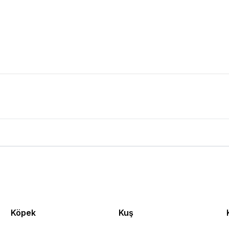
ün Yorumları
Köpek
Kuş