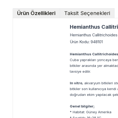
Ürün Özellikleri
Taksit Seçenekleri
Hemianthus Callitr
Hemianthus Callitrichoides 
Ürün Kodu: 948101
Hemianthus Callitrichoide
Cuba yaprakları yoncaya benze
bitkiler arasında yer almaktad
tavsiye edilir.
In vitro
, akvaryum bitkileri s
bitkiler son kullanıcıya kend
doğrudan ekim yapılacak şekil
Genel bilgiler;
* Habitat: Güney Amerika
* Sıcaklık: 16-28 °C