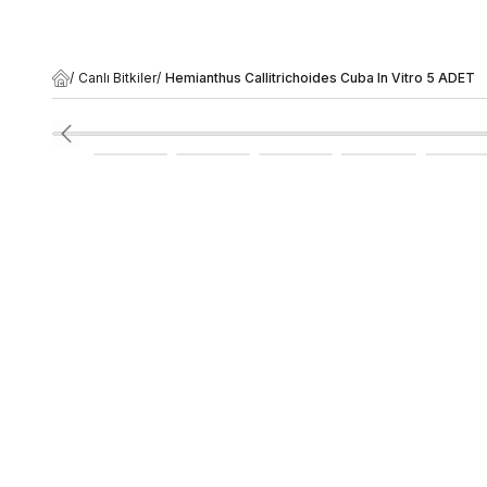
/
Canlı Bitkiler
/
Hemianthus Callitrichoides Cuba In Vitro 5 ADET