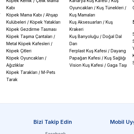
Köpek Kemik
/
Çelik Mama
Kanarya Kuş Kafesi
/
Kuş
Kabı
Oyuncakları
/
Kuş Tünekleri
/
/
Köpek Mama Kabı
/
Ahşap
Kuş Mamaları
Kulübeleri
/
Köpek Yatakları
Kuş Aksesuarları
/
Kuş
Köpek Gezdirme Tasması
Krakeri
Köpek Taşıma Çantaları
/
Kuş Banyoluğu
/
Doğal Dal
Metal Köpek Kafesleri
/
Darı
Köpek Çitleri
Ferplast Kuş Kafesi
/
Dayang
Köpek Oyuncakları
/
Papağan Kafesi
/
Kuş Sağlığı
Ağızlıklar
Vision Kuş Kafesi
/
Gaga Taşı
Köpek Tarakları
/
M-Pets
Tarak
Bizi Takip Edin
Mobil Uy
Facebook