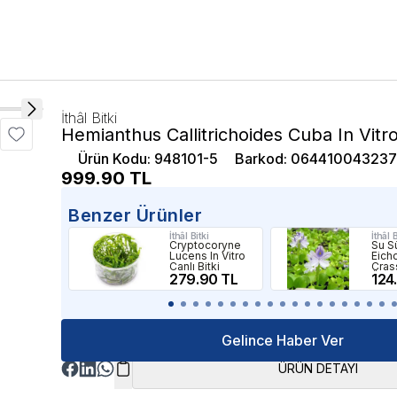
İthâl Bitki
Hemianthus Callitrichoides Cuba In Vit
Ürün Kodu
:
948101-5
Barkod
:
06441004323
999.90
TL
Benzer Ürünler
İthâl Bitki
İthâl B
Cryptocoryne
Su S
Lucens In Vitro
Eich
Canlı Bitki
Cras
279.90 TL
Üstü 
124
Gelince Haber Ver
ÜRÜN DETAYI