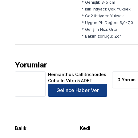
* Genişlik 3-5 cm
* Işık İhtiyacı: Çok Yüksek
* Co2 ihtiyacı: Yüksek
* Uygun Ph Değeri: 5,0-7,0
* Gelişim Hızı: Orta
* Bakım zorluğu: Zor
Yorumlar
Hemianthus Callitrichoides Cuba In Vitro 5 ADET Ür
Hemianthus Callitrichoides
0 Yorum
Cuba In Vitro 5 ADET
Gelince Haber Ver
Balık
Kedi