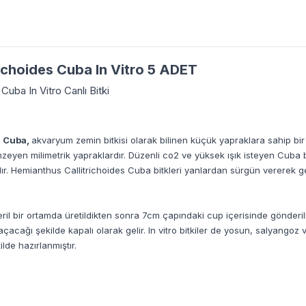
ichoides Cuba In Vitro 5 ADET
Cuba In Vitro Canlı Bitki
s Cuba,
akvaryum zemin bitkisi olarak bilinen küçük yapraklara sahip bir 
yen milimetrik yapraklardır. Düzenli co2 ve yüksek ışık isteyen Cuba bitk
ır. Hemianthus Callitrichoides Cuba bitkleri yanlardan sürgün vererek geliş
teril bir ortamda üretildikten sonra 7cm çapındaki cup içerisinde gönderil
i açacağı şekilde kapalı olarak gelir. In vitro bitkiler de yosun, salyan
de hazırlanmıştır.