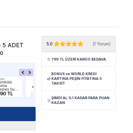
5.0
(
1 Yorum
)
ro 5 ADET
70
799 TL ÜZERİ KARGO BEDAVA
BONUS ve WORLD KREDİ
KARTINA PEŞİN FİYATINA 3
itki
İthâl Bitki
İthâl
ümbülü
Anubias Nana
Cry
TAKSİT
ornia
Bonsai Saksı
Will
sipes Su
Canlı Bitki
Canl
Canlı Bitki
.90 TL
109.90 TL
27
ŞİMDİ AL %1 KADAR PARA PUAN
KAZAN