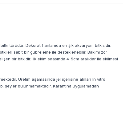
bitki türüdür. Dekoratif anlamda en şık akvaryum bitkisidir.
ileri sabit bir gübreleme ile desteklenebilir. Bakımı zor
en bir bitkidir. İlk ekim sırasında 4-5cm aralıklar ile ekilmesi
mektedir. Üretim aşamasında jel içerisine alınan In vitro
goz vb. şeyler bulunmamaktadır. Karantina uygulamadan