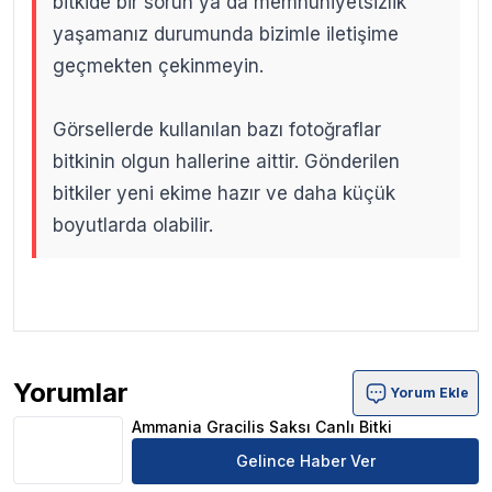
bitkide bir sorun ya da memnuniyetsizlik
yaşamanız durumunda bizimle iletişime
geçmekten çekinmeyin.
Görsellerde kullanılan bazı fotoğraflar
bitkinin olgun hallerine aittir. Gönderilen
bitkiler yeni ekime hazır ve daha küçük
boyutlarda olabilir.
.
.
Yorumlar
Yorum Ekle
Ammania Gracilis Saksı Canlı Bitki Ürün Yorumları
Ammania Gracilis Saksı Canlı Bitki
Gelince Haber Ver