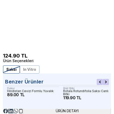
124.90
TL
Ürün Seçenekleri
Saksı
In Vitro
Benzer Ürünler
Dekor
İthâl Bitki
Hindistan Cevizi Formlu Yuvalık
Rotala Rotundifolia Saksı Canlı
89.00 TL
Bitki
119.90 TL
ÜRÜN DETAYI