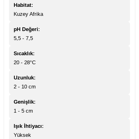
Habitat:
Kuzey Afrika
pH Değeri:
5,5 - 7,5
Sıcaklık:
20 - 28°C
Uzunluk:
2 - 10 cm
Genişlik:
1 - 5 cm
Işık İhtiyacı:
Yüksek