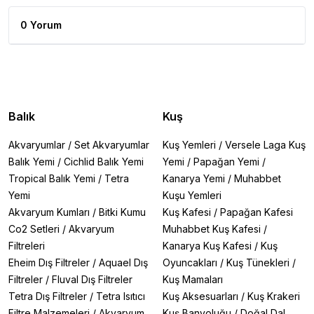
0 Yorum
Balık
Kuş
Akvaryumlar
/
Set Akvaryumlar
Kuş Yemleri
/
Versele Laga Kuş
Balık Yemi
/
Cichlid Balık Yemi
Yemi
/
Papağan Yemi
/
Tropical Balık Yemi
/
Tetra
Kanarya Yemi
/
Muhabbet
Yemi
Kuşu Yemleri
Akvaryum Kumları
/
Bitki Kumu
Kuş Kafesi
/
Papağan Kafesi
Co2 Setleri
/
Akvaryum
Muhabbet Kuş Kafesi
/
Filtreleri
Kanarya Kuş Kafesi
/
Kuş
Eheim Dış Filtreler
/
Aquael Dış
Oyuncakları
/
Kuş Tünekleri
/
Filtreler
/
Fluval Dış Filtreler
Kuş Mamaları
Tetra Dış Filtreler
/
Tetra Isıtıcı
Kuş Aksesuarları
/
Kuş Krakeri
Filtre Malzemeleri
/
Akvaryum
Kuş Banyoluğu
/
Doğal Dal