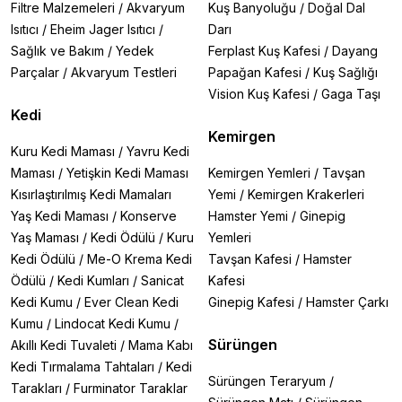
Filtre Malzemeleri
/
Akvaryum
Kuş Banyoluğu
/
Doğal Dal
Isıtıcı
/
Eheim Jager Isıtıcı
/
Darı
Sağlık ve Bakım
/
Yedek
Ferplast Kuş Kafesi
/
Dayang
Parçalar
/
Akvaryum Testleri
Papağan Kafesi
/
Kuş Sağlığı
Vision Kuş Kafesi
/
Gaga Taşı
Kedi
Kemirgen
Kuru Kedi Maması
/
Yavru Kedi
Maması
/
Yetişkin Kedi Maması
Kemirgen Yemleri
/
Tavşan
Kısırlaştırılmış Kedi Mamaları
Yemi
/
Kemirgen Krakerleri
Yaş Kedi Maması
/
Konserve
Hamster Yemi
/
Ginepig
Yaş Maması
/
Kedi Ödülü
/
Kuru
Yemleri
Kedi Ödülü
/
Me-O Krema Kedi
Tavşan Kafesi
/
Hamster
Ödülü
/
Kedi Kumları
/
Sanicat
Kafesi
Kedi Kumu
/
Ever Clean Kedi
Ginepig Kafesi
/
Hamster Çarkı
Kumu
/
Lindocat Kedi Kumu
/
Sürüngen
Akıllı Kedi Tuvaleti
/
Mama Kabı
Kedi Tırmalama Tahtaları
/
Kedi
Sürüngen Teraryum
/
Tarakları
/
Furminator Taraklar