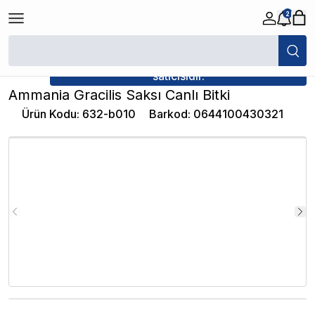
2
/
Canlı Bitkiler
/
Ammania Gracilis Saksı Canlı Bitki
★ Atakan Petshop,
İthâl Bitki yetkili
satıcısıdır.
Ammania Gracilis Saksı Canlı Bitki
Ürün Kodu
:
632-b010
Barkod
:
0644100430321