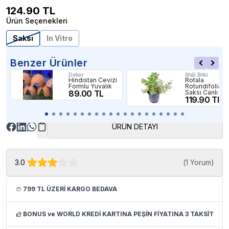
124.90
TL
Ürün Seçenekleri
Saksı
In Vitro
Benzer Ürünler
Dekor
İthâl Bitki
Hindistan Cevizi
Rotala
Formlu Yuvalık
Rotundifolia
89.00 TL
Saksı Canlı Bit
119.90 TL
ÜRÜN DETAYI
3.0
(
1 Yorum
)
799 TL ÜZERİ KARGO BEDAVA
BONUS ve WORLD KREDİ KARTINA PEŞİN FİYATINA 3 TAKSİT