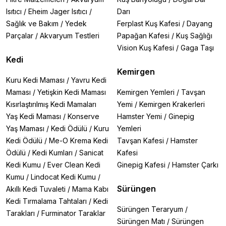
Isıtıcı
/
Eheim Jager Isıtıcı
/
Darı
Sağlık ve Bakım
/
Yedek
Ferplast Kuş Kafesi
/
Dayang
Parçalar
/
Akvaryum Testleri
Papağan Kafesi
/
Kuş Sağlığı
Vision Kuş Kafesi
/
Gaga Taşı
Kedi
Kemirgen
Kuru Kedi Maması
/
Yavru Kedi
Maması
/
Yetişkin Kedi Maması
Kemirgen Yemleri
/
Tavşan
Kısırlaştırılmış Kedi Mamaları
Yemi
/
Kemirgen Krakerleri
Yaş Kedi Maması
/
Konserve
Hamster Yemi
/
Ginepig
Yaş Maması
/
Kedi Ödülü
/
Kuru
Yemleri
Kedi Ödülü
/
Me-O Krema Kedi
Tavşan Kafesi
/
Hamster
Ödülü
/
Kedi Kumları
/
Sanicat
Kafesi
Kedi Kumu
/
Ever Clean Kedi
Ginepig Kafesi
/
Hamster Çarkı
Kumu
/
Lindocat Kedi Kumu
/
Sürüngen
Akıllı Kedi Tuvaleti
/
Mama Kabı
Kedi Tırmalama Tahtaları
/
Kedi
Sürüngen Teraryum
/
Tarakları
/
Furminator Taraklar
Sürüngen Matı
/
Sürüngen