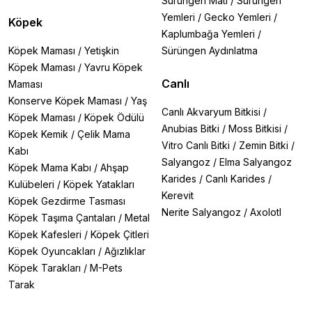
Sürüngen Matı
/
Sürüngen
Yemleri
/
Gecko Yemleri
/
Köpek
Kaplumbağa Yemleri
/
Köpek Maması
/
Yetişkin
Sürüngen Aydınlatma
Köpek Maması
/
Yavru Köpek
Canlı
Maması
Konserve Köpek Maması
/
Yaş
Canlı Akvaryum Bitkisi
/
Köpek Maması
/
Köpek Ödülü
Anubias Bitki
/
Moss Bitkisi
/
Köpek Kemik
/
Çelik Mama
Vitro Canlı Bitki
/
Zemin Bitki
/
Kabı
Salyangoz
/
Elma Salyangoz
Köpek Mama Kabı
/
Ahşap
Karides
/
Canlı Karides
/
Kulübeleri
/
Köpek Yatakları
Kerevit
Köpek Gezdirme Tasması
Nerite Salyangoz
/
Axolotl
Köpek Taşıma Çantaları
/
Metal
Köpek Kafesleri
/
Köpek Çitleri
Köpek Oyuncakları
/
Ağızlıklar
Köpek Tarakları
/
M-Pets
Tarak