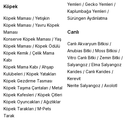
Yemleri
/
Gecko Yemleri
/
Köpek
Kaplumbağa Yemleri
/
Köpek Maması
/
Yetişkin
Sürüngen Aydınlatma
Köpek Maması
/
Yavru Köpek
Canlı
Maması
Konserve Köpek Maması
/
Yaş
Canlı Akvaryum Bitkisi
/
Köpek Maması
/
Köpek Ödülü
Anubias Bitki
/
Moss Bitkisi
/
Köpek Kemik
/
Çelik Mama
Vitro Canlı Bitki
/
Zemin Bitki
/
Kabı
Salyangoz
/
Elma Salyangoz
Köpek Mama Kabı
/
Ahşap
Karides
/
Canlı Karides
/
Kulübeleri
/
Köpek Yatakları
Kerevit
Köpek Gezdirme Tasması
Nerite Salyangoz
/
Axolotl
Köpek Taşıma Çantaları
/
Metal
Köpek Kafesleri
/
Köpek Çitleri
Köpek Oyuncakları
/
Ağızlıklar
Köpek Tarakları
/
M-Pets
Tarak