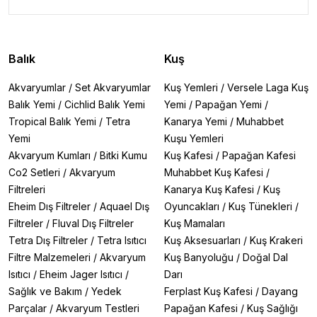
Balık
Kuş
Akvaryumlar
/
Set Akvaryumlar
Kuş Yemleri
/
Versele Laga Kuş
Balık Yemi
/
Cichlid Balık Yemi
Yemi
/
Papağan Yemi
/
Tropical Balık Yemi
/
Tetra
Kanarya Yemi
/
Muhabbet
Yemi
Kuşu Yemleri
Akvaryum Kumları
/
Bitki Kumu
Kuş Kafesi
/
Papağan Kafesi
Co2 Setleri
/
Akvaryum
Muhabbet Kuş Kafesi
/
Filtreleri
Kanarya Kuş Kafesi
/
Kuş
Eheim Dış Filtreler
/
Aquael Dış
Oyuncakları
/
Kuş Tünekleri
/
Filtreler
/
Fluval Dış Filtreler
Kuş Mamaları
Tetra Dış Filtreler
/
Tetra Isıtıcı
Kuş Aksesuarları
/
Kuş Krakeri
Filtre Malzemeleri
/
Akvaryum
Kuş Banyoluğu
/
Doğal Dal
Isıtıcı
/
Eheim Jager Isıtıcı
/
Darı
Sağlık ve Bakım
/
Yedek
Ferplast Kuş Kafesi
/
Dayang
Parçalar
/
Akvaryum Testleri
Papağan Kafesi
/
Kuş Sağlığı