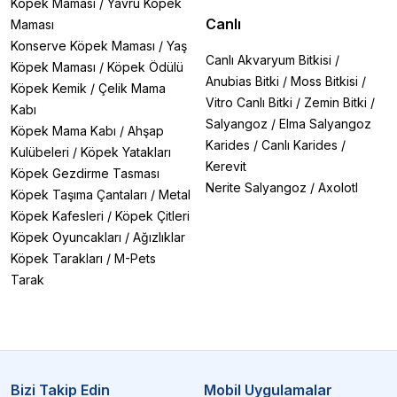
Köpek Maması
/
Yavru Köpek
Canlı
Maması
Konserve Köpek Maması
/
Yaş
Canlı Akvaryum Bitkisi
/
Köpek Maması
/
Köpek Ödülü
Anubias Bitki
/
Moss Bitkisi
/
Köpek Kemik
/
Çelik Mama
Vitro Canlı Bitki
/
Zemin Bitki
/
Kabı
Salyangoz
/
Elma Salyangoz
Köpek Mama Kabı
/
Ahşap
Karides
/
Canlı Karides
/
Kulübeleri
/
Köpek Yatakları
Kerevit
Köpek Gezdirme Tasması
Nerite Salyangoz
/
Axolotl
Köpek Taşıma Çantaları
/
Metal
Köpek Kafesleri
/
Köpek Çitleri
Köpek Oyuncakları
/
Ağızlıklar
Köpek Tarakları
/
M-Pets
Tarak
Bizi Takip Edin
Mobil Uygulamalar