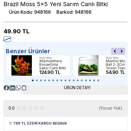
Brazil Moss 5x5 Yeni Sarım Canlı Bitki
Ürün Kodu
:
948166
Barkod
:
948166
49.90
TL
Benzer Ürünler
İthâl Bitki
İthâl Bitki
Alternanthera
Marimo Moss
Rosaefolia
Ball 2-3Cm
Saksı Canlı Bitki
Yosun Topu
124.90 TL
Canlı Bitki
54.90 TL
ÜRÜN DETAYI
0.0
(
Yorum Yok
)
799 TL ÜZERİ KARGO BEDAVA