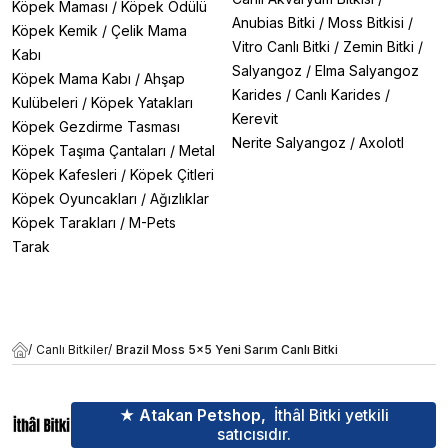
Köpek Maması
/
Köpek Ödülü
Anubias Bitki
/
Moss Bitkisi
/
Köpek Kemik
/
Çelik Mama
Vitro Canlı Bitki
/
Zemin Bitki
/
Kabı
Salyangoz
/
Elma Salyangoz
Köpek Mama Kabı
/
Ahşap
Karides
/
Canlı Karides
/
Kulübeleri
/
Köpek Yatakları
Kerevit
Köpek Gezdirme Tasması
Nerite Salyangoz
/
Axolotl
Köpek Taşıma Çantaları
/
Metal
Köpek Kafesleri
/
Köpek Çitleri
Köpek Oyuncakları
/
Ağızlıklar
Köpek Tarakları
/
M-Pets
Tarak
/
Canlı Bitkiler
/
Brazil Moss 5x5 Yeni Sarım Canlı Bitki
★ Atakan Petshop,
İthâl Bitki yetkili
satıcısıdır.