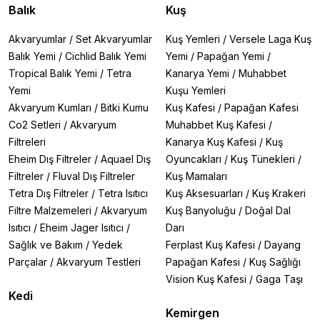
Balık
Kuş
Akvaryumlar
/
Set Akvaryumlar
Kuş Yemleri
/
Versele Laga Kuş
Balık Yemi
/
Cichlid Balık Yemi
Yemi
/
Papağan Yemi
/
Tropical Balık Yemi
/
Tetra
Kanarya Yemi
/
Muhabbet
Yemi
Kuşu Yemleri
Akvaryum Kumları
/
Bitki Kumu
Kuş Kafesi
/
Papağan Kafesi
Co2 Setleri
/
Akvaryum
Muhabbet Kuş Kafesi
/
Filtreleri
Kanarya Kuş Kafesi
/
Kuş
Eheim Dış Filtreler
/
Aquael Dış
Oyuncakları
/
Kuş Tünekleri
/
Filtreler
/
Fluval Dış Filtreler
Kuş Mamaları
Tetra Dış Filtreler
/
Tetra Isıtıcı
Kuş Aksesuarları
/
Kuş Krakeri
Filtre Malzemeleri
/
Akvaryum
Kuş Banyoluğu
/
Doğal Dal
Isıtıcı
/
Eheim Jager Isıtıcı
/
Darı
Sağlık ve Bakım
/
Yedek
Ferplast Kuş Kafesi
/
Dayang
Parçalar
/
Akvaryum Testleri
Papağan Kafesi
/
Kuş Sağlığı
Vision Kuş Kafesi
/
Gaga Taşı
Kedi
Kemirgen