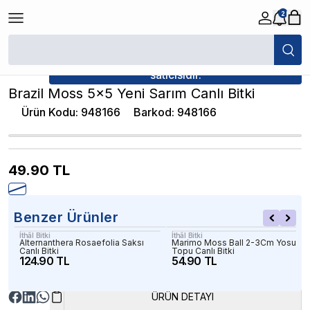
2
/
Canlı Bitkiler
/
Brazil Moss 5x5 Yeni Sarım Canlı Bitki
★ Atakan Petshop,
İthâl Bitki yetkili
satıcısıdır.
Brazil Moss 5x5 Yeni Sarım Canlı Bitki
Ürün Kodu
:
948166
Barkod
:
948166
49.90
TL
Benzer Ürünler
İthâl Bitki
İthâl Bitki
Alternanthera Rosaefolia Saksı
Marimo Moss Ball 2-3Cm Yosun
Canlı Bitki
Topu Canlı Bitki
124.90 TL
54.90 TL
ÜRÜN DETAYI