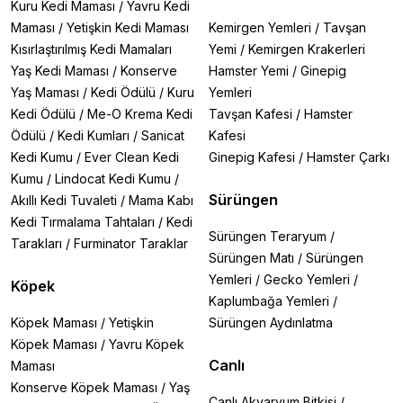
Kuru Kedi Maması
/
Yavru Kedi
Maması
/
Yetişkin Kedi Maması
Kemirgen Yemleri
/
Tavşan
Kısırlaştırılmış Kedi Mamaları
Yemi
/
Kemirgen Krakerleri
Yaş Kedi Maması
/
Konserve
Hamster Yemi
/
Ginepig
Yaş Maması
/
Kedi Ödülü
/
Kuru
Yemleri
Kedi Ödülü
/
Me-O Krema Kedi
Tavşan Kafesi
/
Hamster
Ödülü
/
Kedi Kumları
/
Sanicat
Kafesi
Kedi Kumu
/
Ever Clean Kedi
Ginepig Kafesi
/
Hamster Çarkı
Kumu
/
Lindocat Kedi Kumu
/
Sürüngen
Akıllı Kedi Tuvaleti
/
Mama Kabı
Kedi Tırmalama Tahtaları
/
Kedi
Sürüngen Teraryum
/
Tarakları
/
Furminator Taraklar
Sürüngen Matı
/
Sürüngen
Yemleri
/
Gecko Yemleri
/
Köpek
Kaplumbağa Yemleri
/
Köpek Maması
/
Yetişkin
Sürüngen Aydınlatma
Köpek Maması
/
Yavru Köpek
Canlı
Maması
Konserve Köpek Maması
/
Yaş
Canlı Akvaryum Bitkisi
/