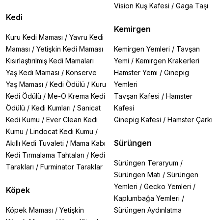
Vision Kuş Kafesi
/
Gaga Taşı
Kedi
Kemirgen
Kuru Kedi Maması
/
Yavru Kedi
Maması
/
Yetişkin Kedi Maması
Kemirgen Yemleri
/
Tavşan
Kısırlaştırılmış Kedi Mamaları
Yemi
/
Kemirgen Krakerleri
Yaş Kedi Maması
/
Konserve
Hamster Yemi
/
Ginepig
Yaş Maması
/
Kedi Ödülü
/
Kuru
Yemleri
Kedi Ödülü
/
Me-O Krema Kedi
Tavşan Kafesi
/
Hamster
Ödülü
/
Kedi Kumları
/
Sanicat
Kafesi
Kedi Kumu
/
Ever Clean Kedi
Ginepig Kafesi
/
Hamster Çarkı
Kumu
/
Lindocat Kedi Kumu
/
Sürüngen
Akıllı Kedi Tuvaleti
/
Mama Kabı
Kedi Tırmalama Tahtaları
/
Kedi
Sürüngen Teraryum
/
Tarakları
/
Furminator Taraklar
Sürüngen Matı
/
Sürüngen
Yemleri
/
Gecko Yemleri
/
Köpek
Kaplumbağa Yemleri
/
Köpek Maması
/
Yetişkin
Sürüngen Aydınlatma