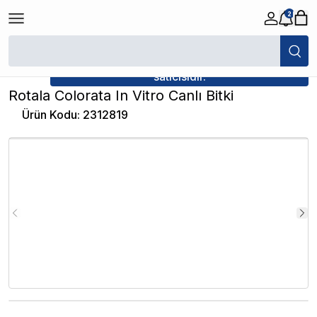
2
/
Canlı Bitkiler
/
Rotala Colorata In Vitro Canlı Bitki
★ Atakan Petshop,
İthâl Bitki yetkili
satıcısıdır.
Rotala Colorata In Vitro Canlı Bitki
Ürün Kodu
:
2312819