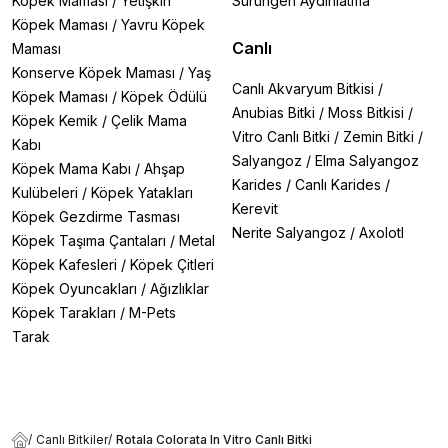
Köpek Maması
/
Yetişkin
Sürüngen Aydınlatma
Köpek Maması
/
Yavru Köpek
Canlı
Maması
Konserve Köpek Maması
/
Yaş
Canlı Akvaryum Bitkisi
/
Köpek Maması
/
Köpek Ödülü
Anubias Bitki
/
Moss Bitkisi
/
Köpek Kemik
/
Çelik Mama
Vitro Canlı Bitki
/
Zemin Bitki
/
Kabı
Salyangoz
/
Elma Salyangoz
Köpek Mama Kabı
/
Ahşap
Karides
/
Canlı Karides
/
Kulübeleri
/
Köpek Yatakları
Kerevit
Köpek Gezdirme Tasması
Nerite Salyangoz
/
Axolotl
Köpek Taşıma Çantaları
/
Metal
Köpek Kafesleri
/
Köpek Çitleri
Köpek Oyuncakları
/
Ağızlıklar
Köpek Tarakları
/
M-Pets
Tarak
/
Canlı Bitkiler
/
Rotala Colorata In Vitro Canlı Bitki