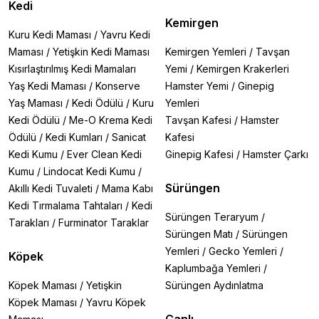
Kedi
Kemirgen
Kuru Kedi Maması
/
Yavru Kedi
Maması
/
Yetişkin Kedi Maması
Kemirgen Yemleri
/
Tavşan
Kısırlaştırılmış Kedi Mamaları
Yemi
/
Kemirgen Krakerleri
Yaş Kedi Maması
/
Konserve
Hamster Yemi
/
Ginepig
Yaş Maması
/
Kedi Ödülü
/
Kuru
Yemleri
Kedi Ödülü
/
Me-O Krema Kedi
Tavşan Kafesi
/
Hamster
Ödülü
/
Kedi Kumları
/
Sanicat
Kafesi
Kedi Kumu
/
Ever Clean Kedi
Ginepig Kafesi
/
Hamster Çarkı
Kumu
/
Lindocat Kedi Kumu
/
Sürüngen
Akıllı Kedi Tuvaleti
/
Mama Kabı
Kedi Tırmalama Tahtaları
/
Kedi
Sürüngen Teraryum
/
Tarakları
/
Furminator Taraklar
Sürüngen Matı
/
Sürüngen
Yemleri
/
Gecko Yemleri
/
Köpek
Kaplumbağa Yemleri
/
Köpek Maması
/
Yetişkin
Sürüngen Aydınlatma
Köpek Maması
/
Yavru Köpek
Canlı