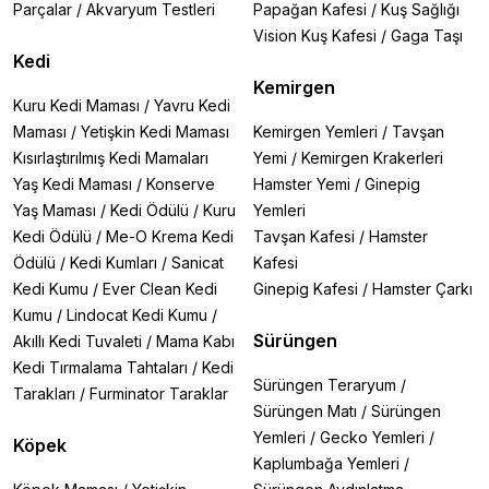
Parçalar
/
Akvaryum Testleri
Papağan Kafesi
/
Kuş Sağlığı
Vision Kuş Kafesi
/
Gaga Taşı
Kedi
Kemirgen
Kuru Kedi Maması
/
Yavru Kedi
Maması
/
Yetişkin Kedi Maması
Kemirgen Yemleri
/
Tavşan
Kısırlaştırılmış Kedi Mamaları
Yemi
/
Kemirgen Krakerleri
Yaş Kedi Maması
/
Konserve
Hamster Yemi
/
Ginepig
Yaş Maması
/
Kedi Ödülü
/
Kuru
Yemleri
Kedi Ödülü
/
Me-O Krema Kedi
Tavşan Kafesi
/
Hamster
Ödülü
/
Kedi Kumları
/
Sanicat
Kafesi
Kedi Kumu
/
Ever Clean Kedi
Ginepig Kafesi
/
Hamster Çarkı
Kumu
/
Lindocat Kedi Kumu
/
Sürüngen
Akıllı Kedi Tuvaleti
/
Mama Kabı
Kedi Tırmalama Tahtaları
/
Kedi
Sürüngen Teraryum
/
Tarakları
/
Furminator Taraklar
Sürüngen Matı
/
Sürüngen
Yemleri
/
Gecko Yemleri
/
Köpek
Kaplumbağa Yemleri
/