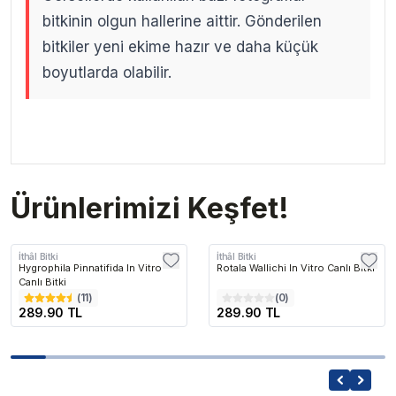
bitkinin olgun hallerine aittir. Gönderilen
bitkiler yeni ekime hazır ve daha küçük
boyutlarda olabilir.
.
.
Ürünlerimizi Keşfet!
İthâl Bitki
İthâl Bitki
Hygrophila Pinnatifida In Vitro
Rotala Wallichi In Vitro Canlı Bitki
Canlı Bitki
(
11
)
(
0
)
289.90 TL
289.90 TL