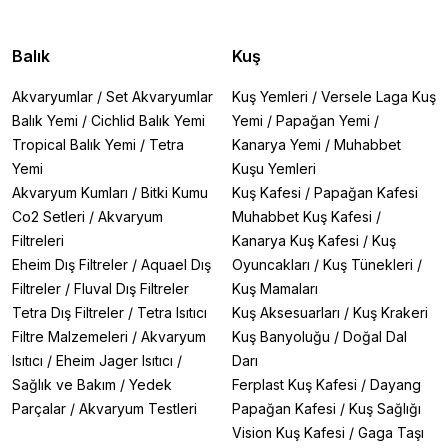
Balık
Kuş
Akvaryumlar
/
Set Akvaryumlar
Kuş Yemleri
/
Versele Laga Kuş
Balık Yemi
/
Cichlid Balık Yemi
Yemi
/
Papağan Yemi
/
Tropical Balık Yemi
/
Tetra
Kanarya Yemi
/
Muhabbet
Yemi
Kuşu Yemleri
Akvaryum Kumları
/
Bitki Kumu
Kuş Kafesi
/
Papağan Kafesi
Co2 Setleri
/
Akvaryum
Muhabbet Kuş Kafesi
/
Filtreleri
Kanarya Kuş Kafesi
/
Kuş
Eheim Dış Filtreler
/
Aquael Dış
Oyuncakları
/
Kuş Tünekleri
/
Filtreler
/
Fluval Dış Filtreler
Kuş Mamaları
Tetra Dış Filtreler
/
Tetra Isıtıcı
Kuş Aksesuarları
/
Kuş Krakeri
Filtre Malzemeleri
/
Akvaryum
Kuş Banyoluğu
/
Doğal Dal
Isıtıcı
/
Eheim Jager Isıtıcı
/
Darı
Sağlık ve Bakım
/
Yedek
Ferplast Kuş Kafesi
/
Dayang
Parçalar
/
Akvaryum Testleri
Papağan Kafesi
/
Kuş Sağlığı
Vision Kuş Kafesi
/
Gaga Taşı