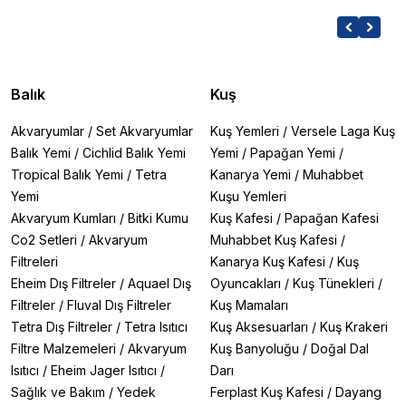
Balık
Kuş
Akvaryumlar
/
Set Akvaryumlar
Kuş Yemleri
/
Versele Laga Kuş
Balık Yemi
/
Cichlid Balık Yemi
Yemi
/
Papağan Yemi
/
Tropical Balık Yemi
/
Tetra
Kanarya Yemi
/
Muhabbet
Yemi
Kuşu Yemleri
Akvaryum Kumları
/
Bitki Kumu
Kuş Kafesi
/
Papağan Kafesi
Co2 Setleri
/
Akvaryum
Muhabbet Kuş Kafesi
/
Filtreleri
Kanarya Kuş Kafesi
/
Kuş
Eheim Dış Filtreler
/
Aquael Dış
Oyuncakları
/
Kuş Tünekleri
/
Filtreler
/
Fluval Dış Filtreler
Kuş Mamaları
Tetra Dış Filtreler
/
Tetra Isıtıcı
Kuş Aksesuarları
/
Kuş Krakeri
Filtre Malzemeleri
/
Akvaryum
Kuş Banyoluğu
/
Doğal Dal
Isıtıcı
/
Eheim Jager Isıtıcı
/
Darı
Sağlık ve Bakım
/
Yedek
Ferplast Kuş Kafesi
/
Dayang