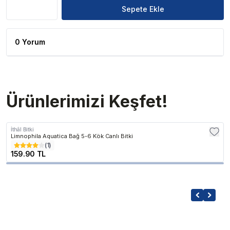
Sepete Ekle
0 Yorum
Ürünlerimizi Keşfet!
İthâl Bitki
Limnophila Aquatica Bağ 5-6 Kök Canlı Bitki
(
1
)
159.90 TL