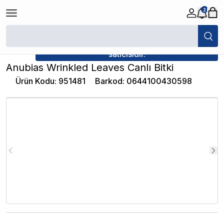
2
/
Canlı Bitkiler
/
Anubias Wrinkled Leaves Canlı Bitki
★ Atakan Petshop,
İthâl Bitki yetkili
satıcısıdır.
Anubias Wrinkled Leaves Canlı Bitki
Ürün Kodu
:
951481
Barkod
:
0644100430598