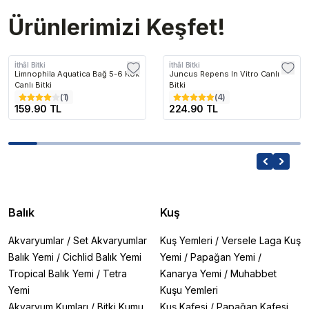
Ürünlerimizi Keşfet!
İthâl Bitki
İthâl Bitki
Limnophila Aquatica Bağ 5-6 Kök
Juncus Repens In Vitro Canlı
Canlı Bitki
Bitki
(
1
)
(
4
)
159.90 TL
224.90 TL
Balık
Kuş
Akvaryumlar
/
Set Akvaryumlar
Kuş Yemleri
/
Versele Laga Kuş
Balık Yemi
/
Cichlid Balık Yemi
Yemi
/
Papağan Yemi
/
Tropical Balık Yemi
/
Tetra
Kanarya Yemi
/
Muhabbet
Yemi
Kuşu Yemleri
Akvaryum Kumları
/
Bitki Kumu
Kuş Kafesi
/
Papağan Kafesi