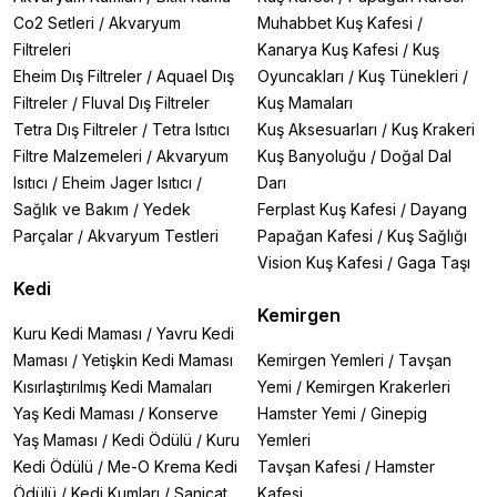
Co2 Setleri
/
Akvaryum
Muhabbet Kuş Kafesi
/
Filtreleri
Kanarya Kuş Kafesi
/
Kuş
Eheim Dış Filtreler
/
Aquael Dış
Oyuncakları
/
Kuş Tünekleri
/
Filtreler
/
Fluval Dış Filtreler
Kuş Mamaları
Tetra Dış Filtreler
/
Tetra Isıtıcı
Kuş Aksesuarları
/
Kuş Krakeri
Filtre Malzemeleri
/
Akvaryum
Kuş Banyoluğu
/
Doğal Dal
Isıtıcı
/
Eheim Jager Isıtıcı
/
Darı
Sağlık ve Bakım
/
Yedek
Ferplast Kuş Kafesi
/
Dayang
Parçalar
/
Akvaryum Testleri
Papağan Kafesi
/
Kuş Sağlığı
Vision Kuş Kafesi
/
Gaga Taşı
Kedi
Kemirgen
Kuru Kedi Maması
/
Yavru Kedi
Maması
/
Yetişkin Kedi Maması
Kemirgen Yemleri
/
Tavşan
Kısırlaştırılmış Kedi Mamaları
Yemi
/
Kemirgen Krakerleri
Yaş Kedi Maması
/
Konserve
Hamster Yemi
/
Ginepig
Yaş Maması
/
Kedi Ödülü
/
Kuru
Yemleri
Kedi Ödülü
/
Me-O Krema Kedi
Tavşan Kafesi
/
Hamster
Ödülü
/
Kedi Kumları
/
Sanicat
Kafesi