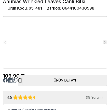
Anubias Wrinkled Leaves Canlı Bitki
Ürün Kodu
:
951481
Barkod
:
0644100430598
109.90
TL
ÜRÜN DETAYI
4.5
(
19 Yorum
)