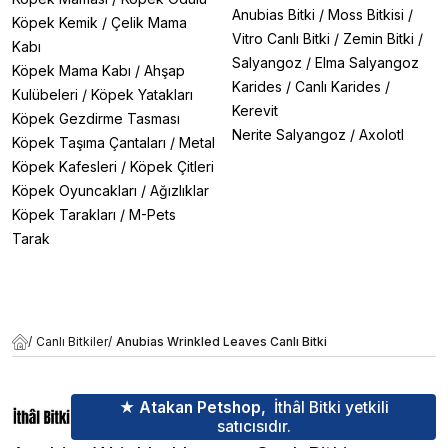
Anubias Bitki
/
Moss Bitkisi
/
Köpek Kemik
/
Çelik Mama
Vitro Canlı Bitki
/
Zemin Bitki
/
Kabı
Salyangoz
/
Elma Salyangoz
Köpek Mama Kabı
/
Ahşap
Karides
/
Canlı Karides
/
Kulübeleri
/
Köpek Yatakları
Kerevit
Köpek Gezdirme Tasması
Nerite Salyangoz
/
Axolotl
Köpek Taşıma Çantaları
/
Metal
Köpek Kafesleri
/
Köpek Çitleri
Köpek Oyuncakları
/
Ağızlıklar
Köpek Tarakları
/
M-Pets
Tarak
/
Canlı Bitkiler
/
Anubias Wrinkled Leaves Canlı Bitki
★ Atakan Petshop,
İthâl Bitki yetkili
satıcısıdır.