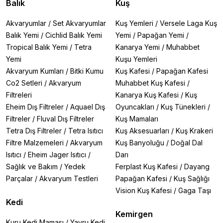
Balık
Kuş
Akvaryumlar
/
Set Akvaryumlar
Kuş Yemleri
/
Versele Laga Kuş
Balık Yemi
/
Cichlid Balık Yemi
Yemi
/
Papağan Yemi
/
Tropical Balık Yemi
/
Tetra
Kanarya Yemi
/
Muhabbet
Yemi
Kuşu Yemleri
Akvaryum Kumları
/
Bitki Kumu
Kuş Kafesi
/
Papağan Kafesi
Co2 Setleri
/
Akvaryum
Muhabbet Kuş Kafesi
/
Filtreleri
Kanarya Kuş Kafesi
/
Kuş
Eheim Dış Filtreler
/
Aquael Dış
Oyuncakları
/
Kuş Tünekleri
/
Filtreler
/
Fluval Dış Filtreler
Kuş Mamaları
Tetra Dış Filtreler
/
Tetra Isıtıcı
Kuş Aksesuarları
/
Kuş Krakeri
Filtre Malzemeleri
/
Akvaryum
Kuş Banyoluğu
/
Doğal Dal
Isıtıcı
/
Eheim Jager Isıtıcı
/
Darı
Sağlık ve Bakım
/
Yedek
Ferplast Kuş Kafesi
/
Dayang
Parçalar
/
Akvaryum Testleri
Papağan Kafesi
/
Kuş Sağlığı
Vision Kuş Kafesi
/
Gaga Taşı
Kedi
Kemirgen
Kuru Kedi Maması
/
Yavru Kedi