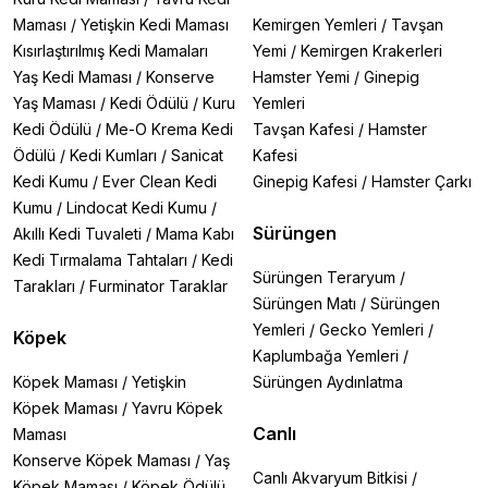
Maması
/
Yetişkin Kedi Maması
Kemirgen Yemleri
/
Tavşan
Kısırlaştırılmış Kedi Mamaları
Yemi
/
Kemirgen Krakerleri
Yaş Kedi Maması
/
Konserve
Hamster Yemi
/
Ginepig
Yaş Maması
/
Kedi Ödülü
/
Kuru
Yemleri
Kedi Ödülü
/
Me-O Krema Kedi
Tavşan Kafesi
/
Hamster
Ödülü
/
Kedi Kumları
/
Sanicat
Kafesi
Kedi Kumu
/
Ever Clean Kedi
Ginepig Kafesi
/
Hamster Çarkı
Kumu
/
Lindocat Kedi Kumu
/
Sürüngen
Akıllı Kedi Tuvaleti
/
Mama Kabı
Kedi Tırmalama Tahtaları
/
Kedi
Sürüngen Teraryum
/
Tarakları
/
Furminator Taraklar
Sürüngen Matı
/
Sürüngen
Yemleri
/
Gecko Yemleri
/
Köpek
Kaplumbağa Yemleri
/
Köpek Maması
/
Yetişkin
Sürüngen Aydınlatma
Köpek Maması
/
Yavru Köpek
Canlı
Maması
Konserve Köpek Maması
/
Yaş
Canlı Akvaryum Bitkisi
/
Köpek Maması
/
Köpek Ödülü