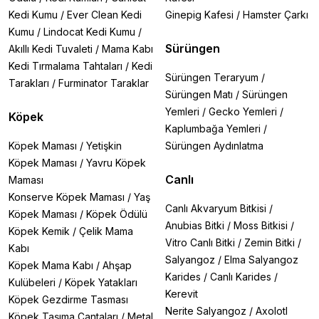
Kedi Kumu
/
Ever Clean Kedi
Ginepig Kafesi
/
Hamster Çarkı
Kumu
/
Lindocat Kedi Kumu
/
Sürüngen
Akıllı Kedi Tuvaleti
/
Mama Kabı
Kedi Tırmalama Tahtaları
/
Kedi
Sürüngen Teraryum
/
Tarakları
/
Furminator Taraklar
Sürüngen Matı
/
Sürüngen
Yemleri
/
Gecko Yemleri
/
Köpek
Kaplumbağa Yemleri
/
Köpek Maması
/
Yetişkin
Sürüngen Aydınlatma
Köpek Maması
/
Yavru Köpek
Canlı
Maması
Konserve Köpek Maması
/
Yaş
Canlı Akvaryum Bitkisi
/
Köpek Maması
/
Köpek Ödülü
Anubias Bitki
/
Moss Bitkisi
/
Köpek Kemik
/
Çelik Mama
Vitro Canlı Bitki
/
Zemin Bitki
/
Kabı
Salyangoz
/
Elma Salyangoz
Köpek Mama Kabı
/
Ahşap
Karides
/
Canlı Karides
/
Kulübeleri
/
Köpek Yatakları
Kerevit
Köpek Gezdirme Tasması
Nerite Salyangoz
/
Axolotl
Köpek Taşıma Çantaları
/
Metal