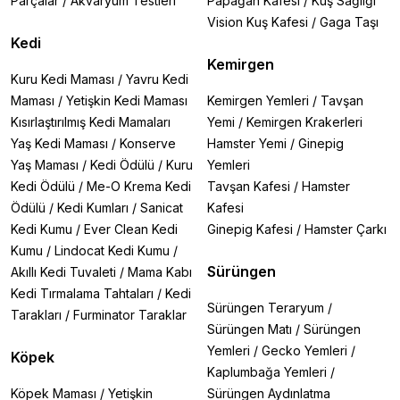
Parçalar
/
Akvaryum Testleri
Papağan Kafesi
/
Kuş Sağlığı
Vision Kuş Kafesi
/
Gaga Taşı
Kedi
Kemirgen
Kuru Kedi Maması
/
Yavru Kedi
Maması
/
Yetişkin Kedi Maması
Kemirgen Yemleri
/
Tavşan
Kısırlaştırılmış Kedi Mamaları
Yemi
/
Kemirgen Krakerleri
Yaş Kedi Maması
/
Konserve
Hamster Yemi
/
Ginepig
Yaş Maması
/
Kedi Ödülü
/
Kuru
Yemleri
Kedi Ödülü
/
Me-O Krema Kedi
Tavşan Kafesi
/
Hamster
Ödülü
/
Kedi Kumları
/
Sanicat
Kafesi
Kedi Kumu
/
Ever Clean Kedi
Ginepig Kafesi
/
Hamster Çarkı
Kumu
/
Lindocat Kedi Kumu
/
Sürüngen
Akıllı Kedi Tuvaleti
/
Mama Kabı
Kedi Tırmalama Tahtaları
/
Kedi
Sürüngen Teraryum
/
Tarakları
/
Furminator Taraklar
Sürüngen Matı
/
Sürüngen
Yemleri
/
Gecko Yemleri
/
Köpek
Kaplumbağa Yemleri
/
Köpek Maması
/
Yetişkin
Sürüngen Aydınlatma