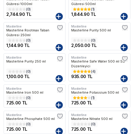
Gübresi 1000ml
Gübresi 500ml
(
0
)
(
1
)
2,744.90 TL
1,844.90 TL
Masterline
Masterline
Kargo Bedava
Masterline Rootmax Taban
Masterline Purity 500 ml
Gübresi 250ml
(
0
)
(
0
)
1,144.90 TL
2,050.00 TL
Masterline
Masterline
Kargo Bedava
Kargo Bedava
Masterline Purity 250 ml
Masterline Safe Water 500 ml Su
Düzenleyici
(
0
)
(
4
)
1,100.00 TL
935.00 TL
Masterline
Masterline
Masterline Iron 500 ml
Masterline Potassium 500 ml
(
0
)
(
1
)
725.00 TL
725.00 TL
Masterline
Masterline
Masterline Phosphate 500 ml
Masterline Nitrate 500 ml
(
0
)
(
0
)
725.00 TL
725.00 TL