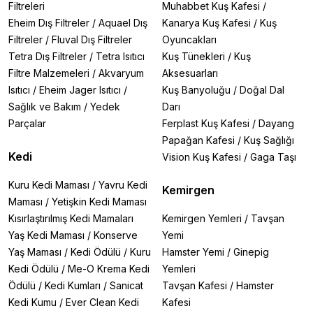
farklı boyutlarıyla sunulan sıvı gübre ve su düzenleyici
Filtreleri
Muhabbet Kuş Kafesi
/
seçenekleriyle her ölçekteki akvaryuma uygundur.
Eheim Dış Filtreler
/
Aquael Dış
Kanarya Kuş Kafesi
/
Kuş
Ayrıca,
kapsül gübre seçenekleriyle
kök gelişimini
Filtreler
/
Fluval Dış Filtreler
Oyuncakları
destekleyerek bitkilerde güçlü bir büyüme sağlar.
Masterline ürünleri
Tetra Dış Filtreler
/
Tetra Isıtıcı
, hem yeni başlayanlar hem de
Kuş Tünekleri
/
Kuş
profesyoneller için etkili, güvenilir ve kaliteli bir bakım
Filtre Malzemeleri
/
Akvaryum
Aksesuarları
sağlar.
Isıtıcı
/
Eheim Jager Isıtıcı
/
Kuş Banyoluğu
/
Doğal Dal
Sağlık ve Bakım
/
Yedek
Darı
Parçalar
Ferplast Kuş Kafesi
/
Dayang
Kapsamlı Ürün Yelpazesi:
Papağan Kafesi
/
Kuş Sağlığı
1. Su Düzenleyiciler:
Kedi
Vision Kuş Kafesi
/
Gaga Taşı
Purity 500 ml & 250 ml:
Suyunuzu zararlı maddelerden
Kuru Kedi Maması
/
Yavru Kedi
Kemirgen
arındırır
Maması
/
Yetişkin Kedi Maması
Safe Water 500 ml:
Balıklarınız için güvenli su ortamı
Kısırlaştırılmış Kedi Mamaları
Kemirgen Yemleri
/
Tavşan
sağlar
Yaş Kedi Maması
/
Konserve
Yemi
Crystal Clear 500 ml:
Suyunuzu kristal berraklığa
kavuşturur
Yaş Maması
/
Kedi Ödülü
/
Kuru
Hamster Yemi
/
Ginepig
Kedi Ödülü
/
Me-O Krema Kedi
Yemleri
2. Yosun ve Kirletici Kontrol Ürünleri:
Ödülü
/
Kedi Kumları
/
Sanicat
Tavşan Kafesi
/
Hamster
Kedi Kumu
/
Ever Clean Kedi
Kafesi
Carbo 500 ml & 200 ml:
Etkili yosun giderici