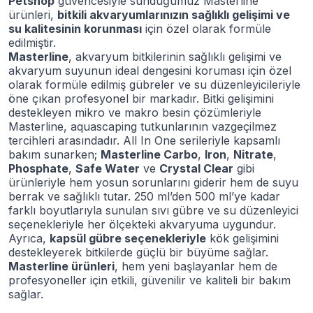
Petshop
güvencesiyle sunduğumuz Masterline
ürünleri,
bitkili akvaryumlarınızın sağlıklı gelişimi ve
su kalitesinin korunması
için özel olarak formüle
edilmiştir.
Masterline
, akvaryum bitkilerinin sağlıklı gelişimi ve
akvaryum suyunun ideal dengesini koruması için özel
olarak formüle edilmiş gübreler ve su düzenleyicileriyle
öne çıkan profesyonel bir markadır. Bitki gelişimini
destekleyen mikro ve makro besin çözümleriyle
Masterline, aquascaping tutkunlarının vazgeçilmez
tercihleri arasındadır. All In One serileriyle kapsamlı
bakım sunarken;
Masterline Carbo
,
Iron
,
Nitrate
,
Phosphate
,
Safe Water
ve
Crystal Clear
gibi
ürünleriyle hem yosun sorunlarını giderir hem de suyu
berrak ve sağlıklı tutar. 250 ml’den 500 ml’ye kadar
farklı boyutlarıyla sunulan sıvı gübre ve su düzenleyici
seçenekleriyle her ölçekteki akvaryuma uygundur.
Ayrıca,
kapsül gübre seçenekleriyle
kök gelişimini
destekleyerek bitkilerde güçlü bir büyüme sağlar.
Masterline ürünleri
, hem yeni başlayanlar hem de
profesyoneller için etkili, güvenilir ve kaliteli bir bakım
sağlar.