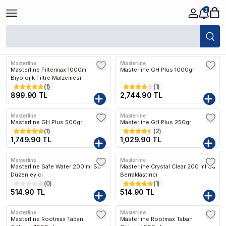
2
/
Masterline
Filtreler
Son Eklenen
Masterline
Masterline
Masterline Filtermax 1000ml
Masterline GH Plus 1000gr
Biyolojik Filtre Malzemesi
(
1
)
(
1
)
899.90 TL
2,744.90 TL
Masterline
Masterline
Masterline GH Plus 500gr
Masterline GH Plus 250gr
(
1
)
(
2
)
1,749.90 TL
1,029.90 TL
Masterline
Masterline
Masterline Safe Water 200 ml Su
Masterline Crystal Clear 200 ml Su
Düzenleyici
Berraklaştırıcı
(
0
)
(
1
)
514.90 TL
514.90 TL
Masterline
Masterline
Masterline Rootmax Taban
Masterline Rootmax Taban