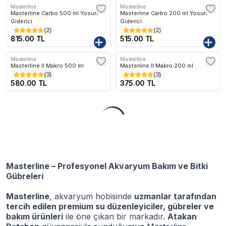
Masterline
Masterline
Kargo Bedava
Masterline Carbo 500 ml Yosun
Masterline Carbo 200 ml Yosun
Giderici
Giderici
(
2
)
(
2
)
815.00 TL
515.00 TL
Masterline
Masterline
Masterline II Makro 500 ml
Masterline II Makro 200 ml
(
3
)
(
3
)
580.00 TL
375.00 TL
Masterline – Profesyonel Akvaryum Bakım ve Bitki
Gübreleri
Masterline
, akvaryum hobisinde
uzmanlar tarafından
tercih edilen premium su düzenleyiciler, gübreler ve
bakım ürünleri
ile öne çıkan bir markadır.
Atakan