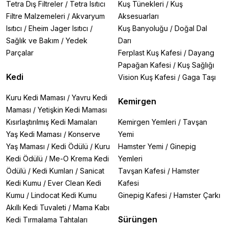
Tetra Dış Filtreler
/
Tetra Isıtıcı
Kuş Tünekleri
/
Kuş
Filtre Malzemeleri
/
Akvaryum
Aksesuarları
Isıtıcı
/
Eheim Jager Isıtıcı
/
Kuş Banyoluğu
/
Doğal Dal
Sağlık ve Bakım
/
Yedek
Darı
Parçalar
Ferplast Kuş Kafesi
/
Dayang
Papağan Kafesi
/
Kuş Sağlığı
Kedi
Vision Kuş Kafesi
/
Gaga Taşı
Kuru Kedi Maması
/
Yavru Kedi
Kemirgen
Maması
/
Yetişkin Kedi Maması
Kısırlaştırılmış Kedi Mamaları
Kemirgen Yemleri
/
Tavşan
Yaş Kedi Maması
/
Konserve
Yemi
Yaş Maması
/
Kedi Ödülü
/
Kuru
Hamster Yemi
/
Ginepig
Kedi Ödülü
/
Me-O Krema Kedi
Yemleri
Ödülü
/
Kedi Kumları
/
Sanicat
Tavşan Kafesi
/
Hamster
Kedi Kumu
/
Ever Clean Kedi
Kafesi
Kumu
/
Lindocat Kedi Kumu
Ginepig Kafesi
/
Hamster Çarkı
Akıllı Kedi Tuvaleti
/
Mama Kabı
Sürüngen
Kedi Tırmalama Tahtaları