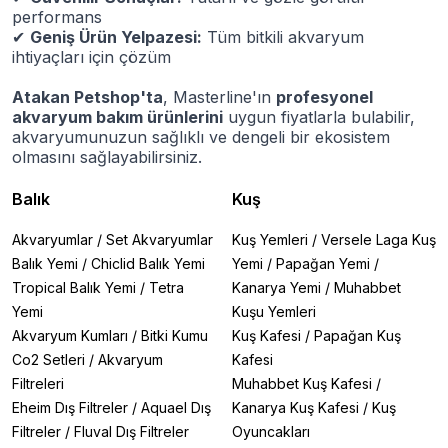
performans
✔
Geniş Ürün Yelpazesi:
Tüm bitkili akvaryum
ihtiyaçları için çözüm
Atakan Petshop'ta
, Masterline'ın
profesyonel
akvaryum bakım ürünlerini
uygun fiyatlarla bulabilir,
akvaryumunuzun sağlıklı ve dengeli bir ekosistem
olmasını sağlayabilirsiniz.
Balık
Kuş
Akvaryumlar
/
Set Akvaryumlar
Kuş Yemleri
/
Versele Laga Kuş
Balık Yemi
/
Chiclid Balık Yemi
Yemi
/
Papağan Yemi
/
Tropical Balık Yemi
/
Tetra
Kanarya Yemi
/
Muhabbet
Yemi
Kuşu Yemleri
Akvaryum Kumları
/
Bitki Kumu
Kuş Kafesi
/
Papağan Kuş
Co2 Setleri
/
Akvaryum
Kafesi
Filtreleri
Muhabbet Kuş Kafesi
/
Eheim Dış Filtreler
/
Aquael Dış
Kanarya Kuş Kafesi
/
Kuş
Filtreler
/
Fluval Dış Filtreler
Oyuncakları