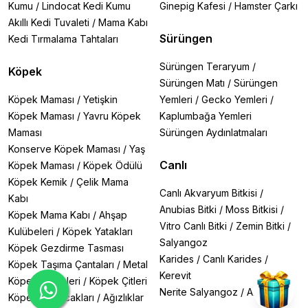
Kumu
/
Lindocat Kedi Kumu
Ginepig Kafesi
/
Hamster Çarkı
Phosphate 500 ml:
Fosfat kontrolü sağlar
Nitrate 500 ml:
Akıllı Kedi Tuvaleti
/
Nitrat seviyelerini düzenler
Mama Kabı
Sürüngen
Kedi Tırmalama Tahtaları
3. Bitki Gübreleri:
Sürüngen Teraryum
/
Köpek
Makro Besinler:
Sürüngen Matı
/
Sürüngen
II Makro 500 ml & 200 ml
Köpek Maması
/
Yetişkin
Yemleri
/
Gecko Yemleri
/
Köpek Maması
/
Yavru Köpek
Kaplumbağa Yemleri
Mikro Besinler:
I Mikro 200 ml
Maması
Sürüngen Aydınlatmaları
Konserve Köpek Maması
/
Yaş
Komple Gübreler:
Canlı
Köpek Maması
/
Köpek Ödülü
All In One Boost 500 ml & 200 ml
Köpek Kemik
/
Çelik Mama
All In One Golden 500 ml & 200 ml
Canlı Akvaryum Bitkisi
/
Kabı
All In One Lean 500 ml & 200 ml
Anubias Bitki
/
Moss Bitkisi
/
All In One Red 500 ml & 200 ml
Köpek Mama Kabı
/
Ahşap
Vitro Canlı Bitki
/
Zemin Bitki
/
Kulübeleri
/
Köpek Yatakları
Pratik Çözüm:
Salyangoz
Köpek Gezdirme Tasması
Kapsül Gübre 125 Adet
Karides
/
Canlı Karides
/
Köpek Taşıma Çantaları
/
Metal
4. Özel Katkılar:
Kerevit
Köpek Kafesleri
/
Köpek Çitleri
Iron 500 ml:
Bitkileriniz için demir takviyesi
Nerite Salyangoz
/
Axolotl
Neden Masterline?
Köpek Oyuncakları
/
Ağızlıklar