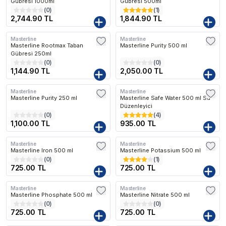
Gübresi 1000ml
Gübresi 500ml
(
0
)
(
1
)
2,744.90 TL
1,844.90 TL
Masterline
Masterline
Kargo Bedava
Masterline Rootmax Taban
Masterline Purity 500 ml
Gübresi 250ml
(
0
)
(
0
)
1,144.90 TL
2,050.00 TL
Masterline
Masterline
Kargo Bedava
Kargo Bedava
Masterline Purity 250 ml
Masterline Safe Water 500 ml Su
Düzenleyici
(
0
)
(
4
)
1,100.00 TL
935.00 TL
Masterline
Masterline
Masterline Iron 500 ml
Masterline Potassium 500 ml
(
0
)
(
1
)
725.00 TL
725.00 TL
Masterline
Masterline
Masterline Phosphate 500 ml
Masterline Nitrate 500 ml
(
0
)
(
0
)
725.00 TL
725.00 TL