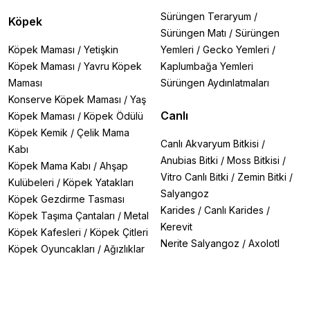
Sürüngen Teraryum
/
Köpek
Sürüngen Matı
/
Sürüngen
Köpek Maması
/
Yetişkin
Yemleri
/
Gecko Yemleri
/
Köpek Maması
/
Yavru Köpek
Kaplumbağa Yemleri
Maması
Sürüngen Aydınlatmaları
Konserve Köpek Maması
/
Yaş
Canlı
Köpek Maması
/
Köpek Ödülü
Köpek Kemik
/
Çelik Mama
Canlı Akvaryum Bitkisi
/
Kabı
Anubias Bitki
/
Moss Bitkisi
/
Köpek Mama Kabı
/
Ahşap
Vitro Canlı Bitki
/
Zemin Bitki
/
Kulübeleri
/
Köpek Yatakları
Salyangoz
Köpek Gezdirme Tasması
Karides
/
Canlı Karides
/
Köpek Taşıma Çantaları
/
Metal
Kerevit
Köpek Kafesleri
/
Köpek Çitleri
Nerite Salyangoz
/
Axolotl
Köpek Oyuncakları
/
Ağızlıklar