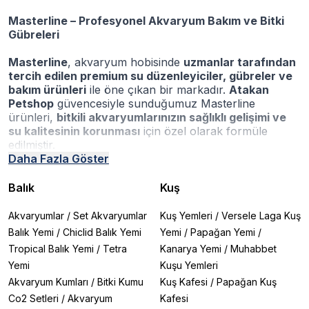
Masterline – Profesyonel Akvaryum Bakım ve Bitki
Gübreleri
Masterline
, akvaryum hobisinde
uzmanlar tarafından
tercih edilen premium su düzenleyiciler, gübreler ve
bakım ürünleri
ile öne çıkan bir markadır.
Atakan
Petshop
güvencesiyle sunduğumuz Masterline
ürünleri,
bitkili akvaryumlarınızın sağlıklı gelişimi ve
su kalitesinin korunması
için özel olarak formüle
edilmiştir.
Masterline
Daha Fazla Göster
, akvaryum bitkilerinin sağlıklı gelişimi ve
akvaryum suyunun ideal dengesini koruması için özel
olarak formüle edilmiş gübreler ve su düzenleyicileriyle
Balık
Kuş
öne çıkan profesyonel bir markadır. Bitki gelişimini
destekleyen mikro ve makro besin çözümleriyle
Akvaryumlar
/
Set Akvaryumlar
Kuş Yemleri
/
Versele Laga Kuş
Masterline, aquascaping tutkunlarının vazgeçilmez
Balık Yemi
/
Chiclid Balık Yemi
Yemi
/
Papağan Yemi
/
tercihleri arasındadır. All In One serileriyle kapsamlı
Tropical Balık Yemi
/
Tetra
Kanarya Yemi
/
Muhabbet
bakım sunarken;
Masterline Carbo
,
Iron
,
Nitrate
,
Yemi
Kuşu Yemleri
Phosphate
,
Safe Water
ve
Crystal Clear
gibi
ürünleriyle hem yosun sorunlarını giderir hem de suyu
Akvaryum Kumları
/
Bitki Kumu
Kuş Kafesi
/
Papağan Kuş
berrak ve sağlıklı tutar. 250 ml’den 500 ml’ye kadar
Co2 Setleri
/
Akvaryum
Kafesi