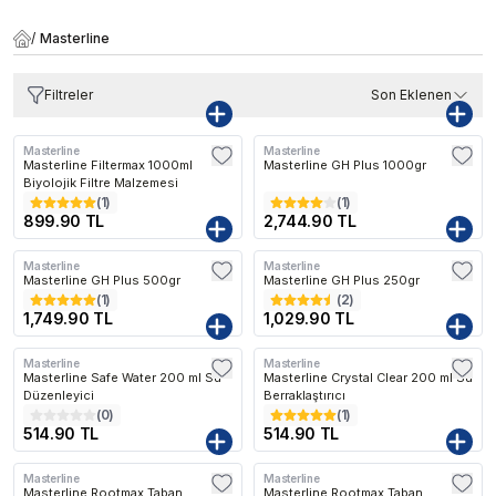
/
Masterline
Filtreler
Son Eklenen
Masterline
Masterline
Masterline Filtermax 1000ml
Masterline GH Plus 1000gr
Biyolojik Filtre Malzemesi
(
1
)
(
1
)
899.90 TL
2,744.90 TL
Masterline
Masterline
Masterline GH Plus 500gr
Masterline GH Plus 250gr
(
1
)
(
2
)
1,749.90 TL
1,029.90 TL
Masterline
Masterline
Masterline Safe Water 200 ml Su
Masterline Crystal Clear 200 ml Su
Düzenleyici
Berraklaştırıcı
(
0
)
(
1
)
514.90 TL
514.90 TL
Masterline
Masterline
Masterline Rootmax Taban
Masterline Rootmax Taban