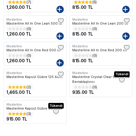
(
7
)
(
5
)
1,260.00 TL
815.00 TL
Masterline
Masterline
Kargo Bedava
Kargo Bedava
Masterline All In One Lean 500 ml
Masterline All In One Lean 200 ml
(
0
)
(
0
)
1,260.00 TL
815.00 TL
Masterline
Masterline
Kargo Bedava
Kargo Bedava
Masterline All In One Red 500 ml
Masterline All In One Red 200 ml
(
0
)
(
0
)
1,260.00 TL
815.00 TL
Masterline
Masterline
Kargo Bedava
Kargo Bedava
Tükendi
Masterline Kapsül Gübre 125 Adet
Masterline Crystal Clear 500 ml Su
Berraklaştırıcı
(
2
)
(
0
)
1,465.00 TL
935.00 TL
Masterline
Kargo Bedava
Tükendi
Masterline Kapsül Gübre 60 Adet
(
3
)
915.00 TL