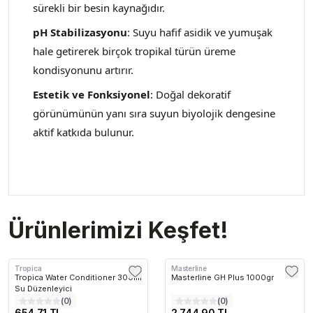
sürekli bir besin kaynağıdır.
pH Stabilizasyonu
: Suyu hafif asidik ve yumuşak
hale getirerek birçok tropikal türün üreme
kondisyonunu artırır.
Estetik ve Fonksiyonel
: Doğal dekoratif
görünümünün yanı sıra suyun biyolojik dengesine
aktif katkıda bulunur.
Ürünlerimizi Keşfet!
Tropica
Masterline
Tropica Water Conditioner 300ml
Masterline GH Plus 1000gr
Su Düzenleyici
(
0
)
(
0
)
654.71 TL
2,744.90 TL