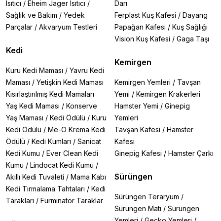
Isıtıcı
/
Eheim Jager Isıtıcı
/
Darı
Sağlık ve Bakım
/
Yedek
Ferplast Kuş Kafesi
/
Dayang
Parçalar
/
Akvaryum Testleri
Papağan Kafesi
/
Kuş Sağlığı
Vision Kuş Kafesi
/
Gaga Taşı
Kedi
Kemirgen
Kuru Kedi Maması
/
Yavru Kedi
Maması
/
Yetişkin Kedi Maması
Kemirgen Yemleri
/
Tavşan
Kısırlaştırılmış Kedi Mamaları
Yemi
/
Kemirgen Krakerleri
Yaş Kedi Maması
/
Konserve
Hamster Yemi
/
Ginepig
Yaş Maması
/
Kedi Ödülü
/
Kuru
Yemleri
Kedi Ödülü
/
Me-O Krema Kedi
Tavşan Kafesi
/
Hamster
Ödülü
/
Kedi Kumları
/
Sanicat
Kafesi
Kedi Kumu
/
Ever Clean Kedi
Ginepig Kafesi
/
Hamster Çarkı
Kumu
/
Lindocat Kedi Kumu
/
Sürüngen
Akıllı Kedi Tuvaleti
/
Mama Kabı
Kedi Tırmalama Tahtaları
/
Kedi
Sürüngen Teraryum
/
Tarakları
/
Furminator Taraklar
Sürüngen Matı
/
Sürüngen
Yemleri
/
Gecko Yemleri
/