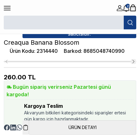
2
/
Akvaryum Su Düzenleyiciler
/
Creaqua Banana Blossom
★ Atakan Petshop,
Creaqua yetkili
satıcısıdır.
Creaqua Banana Blossom
Ürün Kodu
:
2314440
Barkod
:
8685048740990
260.00
TL
Bugün sipariş verirseniz Pazartesi günü
kargoda!
Kargoya Teslim
Akvaryum bitkileri kategorisindeki siparişler ertesi
gün kargo için hazırlanmaktadır.
ÜRÜN DETAYI