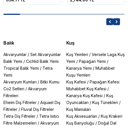
Balık
Kuş
Akvaryumlar
/
Set Akvaryumlar
Kuş Yemleri
/
Versele Laga Kuş
Balık Yemi
/
Cichlid Balık Yemi
Yemi
/
Papağan Yemi
/
Tropical Balık Yemi
/
Tetra
Kanarya Yemi
/
Muhabbet
Yemi
Kuşu Yemleri
Akvaryum Kumları
/
Bitki Kumu
Kuş Kafesi
/
Papağan Kafesi
Co2 Setleri
/
Akvaryum
Muhabbet Kuş Kafesi
/
Filtreleri
Kanarya Kuş Kafesi
/
Kuş
Eheim Dış Filtreler
/
Aquael Dış
Oyuncakları
/
Kuş Tünekleri
/
Filtreler
/
Fluval Dış Filtreler
Kuş Mamaları
Tetra Dış Filtreler
/
Tetra Isıtıcı
Kuş Aksesuarları
/
Kuş Krakeri
Filtre Malzemeleri
/
Akvaryum
Kuş Banyoluğu
/
Doğal Dal