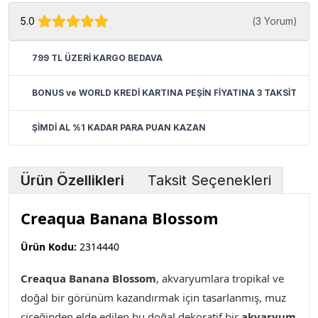
5.0
(
3 Yorum
)
799 TL ÜZERİ KARGO BEDAVA
BONUS ve WORLD KREDİ KARTINA PEŞİN FİYATINA 3 TAKSİT
ŞİMDİ AL %1 KADAR PARA PUAN KAZAN
Ürün Özellikleri
Taksit Seçenekleri
Creaqua Banana Blossom
Ürün Kodu:
2314440
Creaqua Banana Blossom
,
akvaryumlara tropikal ve
doğal bir görünüm kazandırmak için tasarlanmış, muz
çiçeğinden elde edilen bu doğal dekoratif bir
akvaryum