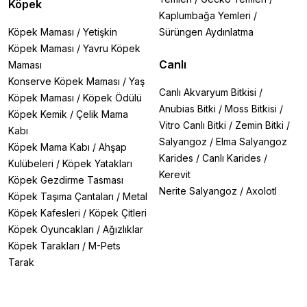
Köpek
Kaplumbağa Yemleri
/
Köpek Maması
/
Yetişkin
Sürüngen Aydınlatma
Köpek Maması
/
Yavru Köpek
Canlı
Maması
Konserve Köpek Maması
/
Yaş
Canlı Akvaryum Bitkisi
/
Köpek Maması
/
Köpek Ödülü
Anubias Bitki
/
Moss Bitkisi
/
Köpek Kemik
/
Çelik Mama
Vitro Canlı Bitki
/
Zemin Bitki
/
Kabı
Salyangoz
/
Elma Salyangoz
Köpek Mama Kabı
/
Ahşap
Karides
/
Canlı Karides
/
Kulübeleri
/
Köpek Yatakları
Kerevit
Köpek Gezdirme Tasması
Nerite Salyangoz
/
Axolotl
Köpek Taşıma Çantaları
/
Metal
Köpek Kafesleri
/
Köpek Çitleri
Köpek Oyuncakları
/
Ağızlıklar
Köpek Tarakları
/
M-Pets
Tarak