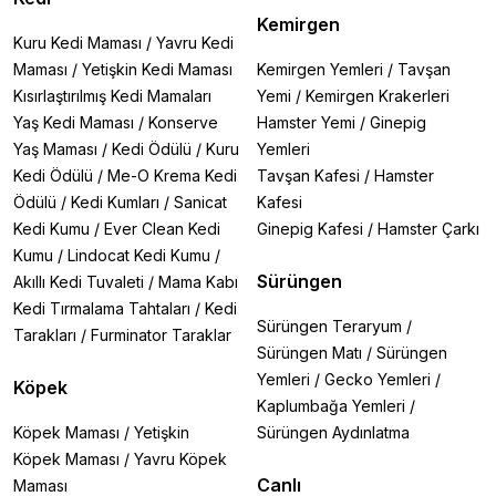
Kemirgen
Kuru Kedi Maması
/
Yavru Kedi
Maması
/
Yetişkin Kedi Maması
Kemirgen Yemleri
/
Tavşan
Kısırlaştırılmış Kedi Mamaları
Yemi
/
Kemirgen Krakerleri
Yaş Kedi Maması
/
Konserve
Hamster Yemi
/
Ginepig
Yaş Maması
/
Kedi Ödülü
/
Kuru
Yemleri
Kedi Ödülü
/
Me-O Krema Kedi
Tavşan Kafesi
/
Hamster
Ödülü
/
Kedi Kumları
/
Sanicat
Kafesi
Kedi Kumu
/
Ever Clean Kedi
Ginepig Kafesi
/
Hamster Çarkı
Kumu
/
Lindocat Kedi Kumu
/
Sürüngen
Akıllı Kedi Tuvaleti
/
Mama Kabı
Kedi Tırmalama Tahtaları
/
Kedi
Sürüngen Teraryum
/
Tarakları
/
Furminator Taraklar
Sürüngen Matı
/
Sürüngen
Yemleri
/
Gecko Yemleri
/
Köpek
Kaplumbağa Yemleri
/
Köpek Maması
/
Yetişkin
Sürüngen Aydınlatma
Köpek Maması
/
Yavru Köpek
Canlı
Maması