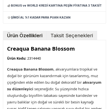
BONUS ve WORLD KREDİ KARTINA PEŞİN FİYATINA 3 TAKSİT
ŞİMDİ AL %1 KADAR PARA PUAN KAZAN
Ürün Özellikleri
Taksit Seçenekleri
Creaqua Banana Blossom
Ürün Kodu:
2314440
Creaqua Banana Blossom
,
akvaryumlara tropikal ve
doğal bir görünüm kazandırmak için tasarlanmış, muz
çiçeğinden elde edilen bu doğal dekoratif bir
akvaryum
su düzenleyici
seçeneğidir. Su yüzeyinde hızlıca
oluşturduğu biyofilm tabakası sayesinde karidesler ve
yavru balıklar için doğal ve sürekli bir besin kaynağı
sunar. Hafif tanen salınımı yaparak suya doğal bir amber