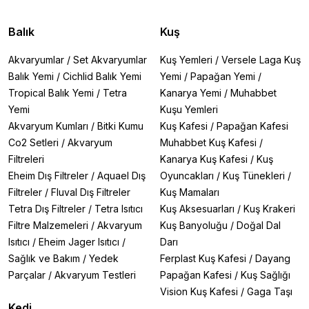
Balık
Kuş
Akvaryumlar
/
Set Akvaryumlar
Kuş Yemleri
/
Versele Laga Kuş
Balık Yemi
/
Cichlid Balık Yemi
Yemi
/
Papağan Yemi
/
Tropical Balık Yemi
/
Tetra
Kanarya Yemi
/
Muhabbet
Yemi
Kuşu Yemleri
Akvaryum Kumları
/
Bitki Kumu
Kuş Kafesi
/
Papağan Kafesi
Co2 Setleri
/
Akvaryum
Muhabbet Kuş Kafesi
/
Filtreleri
Kanarya Kuş Kafesi
/
Kuş
Eheim Dış Filtreler
/
Aquael Dış
Oyuncakları
/
Kuş Tünekleri
/
Filtreler
/
Fluval Dış Filtreler
Kuş Mamaları
Tetra Dış Filtreler
/
Tetra Isıtıcı
Kuş Aksesuarları
/
Kuş Krakeri
Filtre Malzemeleri
/
Akvaryum
Kuş Banyoluğu
/
Doğal Dal
Isıtıcı
/
Eheim Jager Isıtıcı
/
Darı
Sağlık ve Bakım
/
Yedek
Ferplast Kuş Kafesi
/
Dayang
Parçalar
/
Akvaryum Testleri
Papağan Kafesi
/
Kuş Sağlığı
Vision Kuş Kafesi
/
Gaga Taşı
Kedi