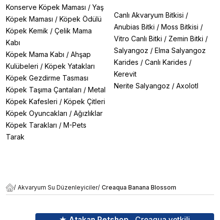
Konserve Köpek Maması
/
Yaş
Canlı Akvaryum Bitkisi
/
Köpek Maması
/
Köpek Ödülü
Anubias Bitki
/
Moss Bitkisi
/
Köpek Kemik
/
Çelik Mama
Vitro Canlı Bitki
/
Zemin Bitki
/
Kabı
Salyangoz
/
Elma Salyangoz
Köpek Mama Kabı
/
Ahşap
Karides
/
Canlı Karides
/
Kulübeleri
/
Köpek Yatakları
Kerevit
Köpek Gezdirme Tasması
Nerite Salyangoz
/
Axolotl
Köpek Taşıma Çantaları
/
Metal
Köpek Kafesleri
/
Köpek Çitleri
Köpek Oyuncakları
/
Ağızlıklar
Köpek Tarakları
/
M-Pets
Tarak
/
Akvaryum Su Düzenleyiciler
/
Creaqua Banana Blossom
★ Atakan Petshop,
Creaqua yetkili