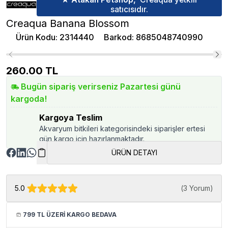
satıcısıdır.
Creaqua Banana Blossom
Ürün Kodu
:
2314440
Barkod
:
8685048740990
260.00
TL
Bugün sipariş verirseniz Pazartesi günü
kargoda!
Kargoya Teslim
Akvaryum bitkileri kategorisindeki siparişler ertesi
gün kargo için hazırlanmaktadır.
ÜRÜN DETAYI
5.0
(
3 Yorum
)
799 TL ÜZERİ KARGO BEDAVA