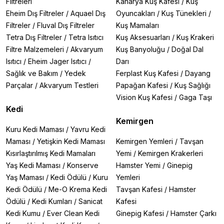
Filtreleri
Kanarya Kuş Kafesi
/
Kuş
Eheim Dış Filtreler
/
Aquael Dış
Oyuncakları
/
Kuş Tünekleri
/
Filtreler
/
Fluval Dış Filtreler
Kuş Mamaları
Tetra Dış Filtreler
/
Tetra Isıtıcı
Kuş Aksesuarları
/
Kuş Krakeri
Filtre Malzemeleri
/
Akvaryum
Kuş Banyoluğu
/
Doğal Dal
Isıtıcı
/
Eheim Jager Isıtıcı
/
Darı
Sağlık ve Bakım
/
Yedek
Ferplast Kuş Kafesi
/
Dayang
Parçalar
/
Akvaryum Testleri
Papağan Kafesi
/
Kuş Sağlığı
Vision Kuş Kafesi
/
Gaga Taşı
Kedi
Kemirgen
Kuru Kedi Maması
/
Yavru Kedi
Maması
/
Yetişkin Kedi Maması
Kemirgen Yemleri
/
Tavşan
Kısırlaştırılmış Kedi Mamaları
Yemi
/
Kemirgen Krakerleri
Yaş Kedi Maması
/
Konserve
Hamster Yemi
/
Ginepig
Yaş Maması
/
Kedi Ödülü
/
Kuru
Yemleri
Kedi Ödülü
/
Me-O Krema Kedi
Tavşan Kafesi
/
Hamster
Ödülü
/
Kedi Kumları
/
Sanicat
Kafesi
Kedi Kumu
/
Ever Clean Kedi
Ginepig Kafesi
/
Hamster Çarkı