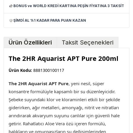
BONUS ve WORLD KREDİ KARTINA PEŞİN FİYATINA 3 TAKSİT
ŞİMDİ AL %1 KADAR PARA PUAN KAZAN
Ürün Özellikleri
Taksit Seçenekleri
The 2HR Aquarist APT Pure 200ml
Ürün Kodu:
8881300100117
The 2HR Aquarist APT Pure
,
yeni nesil, süper
konsantre formülüyle kapsamlı bir su düzenleyicidir.
Şebeke suyundaki klor ve kloraminleri etkili bir şekilde
giderirken, ağır metalleri, amonyağı, nitrit ve nitratları
arındırarak akvaryum suyunu canlılar için güvenli hale
getirir. Rahatlatıcı Aloe Vera özü içeren formülü,
balıkların ve omurgasızların su değişimlerinden