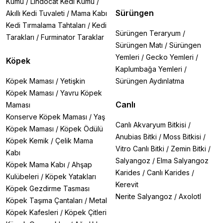
Kumu
/
Lindocat Kedi Kumu
/
Sürüngen
Akıllı Kedi Tuvaleti
/
Mama Kabı
Kedi Tırmalama Tahtaları
/
Kedi
Sürüngen Teraryum
/
Tarakları
/
Furminator Taraklar
Sürüngen Matı
/
Sürüngen
Yemleri
/
Gecko Yemleri
/
Köpek
Kaplumbağa Yemleri
/
Köpek Maması
/
Yetişkin
Sürüngen Aydınlatma
Köpek Maması
/
Yavru Köpek
Canlı
Maması
Konserve Köpek Maması
/
Yaş
Canlı Akvaryum Bitkisi
/
Köpek Maması
/
Köpek Ödülü
Anubias Bitki
/
Moss Bitkisi
/
Köpek Kemik
/
Çelik Mama
Vitro Canlı Bitki
/
Zemin Bitki
/
Kabı
Salyangoz
/
Elma Salyangoz
Köpek Mama Kabı
/
Ahşap
Karides
/
Canlı Karides
/
Kulübeleri
/
Köpek Yatakları
Kerevit
Köpek Gezdirme Tasması
Nerite Salyangoz
/
Axolotl
Köpek Taşıma Çantaları
/
Metal
Köpek Kafesleri
/
Köpek Çitleri