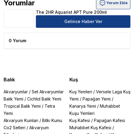
Yorumlar
Yorum Ekle
The 2HR Aquarist APT Pure 200ml Ürün Yorumları
The 2HR Aquarist APT Pure 200ml
Gelince Haber Ver
0 Yorum
Balık
Kuş
Akvaryumlar
/
Set Akvaryumlar
Kuş Yemleri
/
Versele Laga Kuş
Balık Yemi
/
Cichlid Balık Yemi
Yemi
/
Papağan Yemi
/
Tropical Balık Yemi
/
Tetra
Kanarya Yemi
/
Muhabbet
Yemi
Kuşu Yemleri
Akvaryum Kumları
/
Bitki Kumu
Kuş Kafesi
/
Papağan Kafesi
Co2 Setleri
/
Akvaryum
Muhabbet Kuş Kafesi
/