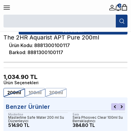
2
/
Su Hazırlayıcılar
/
The 2HR Aquarist APT Pure 200ml
★ Atakan Petshop,
The 2HR Aquarist yetkili
satıcısıdır.
The 2HR Aquarist APT Pure 200ml
Ürün Kodu
:
8881300100117
Barkod
:
8881300100117
1,034.90
TL
Ürün Seçenekleri
200ml
100ml
300ml
Benzer Ürünler
Masterline
Sera
Masterline Safe Water 200 ml Su
Sera Phosvec Clear 100ml Su
Düzenleyici
Berraklaştırıcı
514.90 TL
384.80 TL