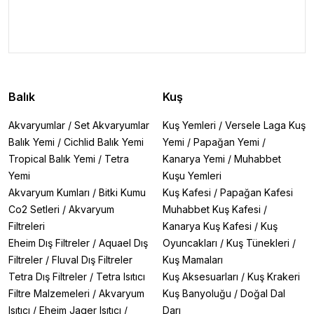
Balık
Kuş
Akvaryumlar
/
Set Akvaryumlar
Kuş Yemleri
/
Versele Laga Kuş
Balık Yemi
/
Cichlid Balık Yemi
Yemi
/
Papağan Yemi
/
Tropical Balık Yemi
/
Tetra
Kanarya Yemi
/
Muhabbet
Yemi
Kuşu Yemleri
Akvaryum Kumları
/
Bitki Kumu
Kuş Kafesi
/
Papağan Kafesi
Co2 Setleri
/
Akvaryum
Muhabbet Kuş Kafesi
/
Filtreleri
Kanarya Kuş Kafesi
/
Kuş
Eheim Dış Filtreler
/
Aquael Dış
Oyuncakları
/
Kuş Tünekleri
/
Filtreler
/
Fluval Dış Filtreler
Kuş Mamaları
Tetra Dış Filtreler
/
Tetra Isıtıcı
Kuş Aksesuarları
/
Kuş Krakeri
Filtre Malzemeleri
/
Akvaryum
Kuş Banyoluğu
/
Doğal Dal
Isıtıcı
/
Eheim Jager Isıtıcı
/
Darı