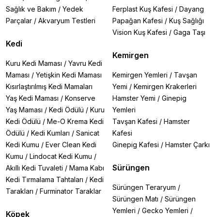
Sağlık ve Bakım
/
Yedek
Ferplast Kuş Kafesi
/
Dayang
Parçalar
/
Akvaryum Testleri
Papağan Kafesi
/
Kuş Sağlığı
Vision Kuş Kafesi
/
Gaga Taşı
Kedi
Kemirgen
Kuru Kedi Maması
/
Yavru Kedi
Maması
/
Yetişkin Kedi Maması
Kemirgen Yemleri
/
Tavşan
Kısırlaştırılmış Kedi Mamaları
Yemi
/
Kemirgen Krakerleri
Yaş Kedi Maması
/
Konserve
Hamster Yemi
/
Ginepig
Yaş Maması
/
Kedi Ödülü
/
Kuru
Yemleri
Kedi Ödülü
/
Me-O Krema Kedi
Tavşan Kafesi
/
Hamster
Ödülü
/
Kedi Kumları
/
Sanicat
Kafesi
Kedi Kumu
/
Ever Clean Kedi
Ginepig Kafesi
/
Hamster Çarkı
Kumu
/
Lindocat Kedi Kumu
/
Sürüngen
Akıllı Kedi Tuvaleti
/
Mama Kabı
Kedi Tırmalama Tahtaları
/
Kedi
Sürüngen Teraryum
/
Tarakları
/
Furminator Taraklar
Sürüngen Matı
/
Sürüngen
Yemleri
/
Gecko Yemleri
/
Köpek