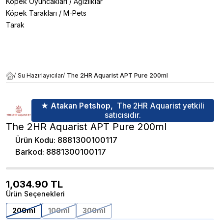
Köpek Oyuncakları
/
Ağızlıklar
Köpek Tarakları
/
M-Pets
Tarak
/
Su Hazırlayıcılar
/
The 2HR Aquarist APT Pure 200ml
★ Atakan Petshop,
The 2HR Aquarist yetkili
satıcısıdır.
The 2HR Aquarist APT Pure 200ml
Ürün Kodu
:
8881300100117
Barkod
:
8881300100117
1,034.90
TL
Ürün Seçenekleri
200ml
100ml
300ml