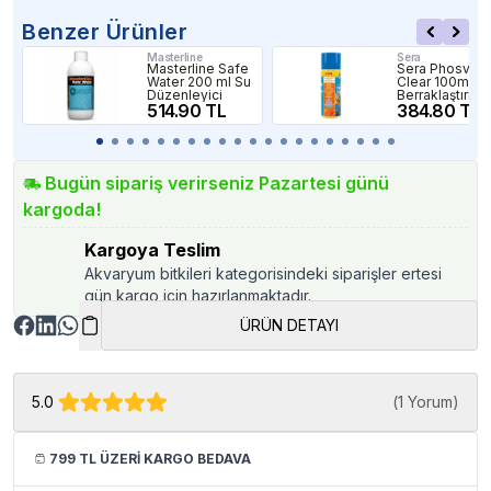
Benzer Ürünler
Masterline
Sera
Masterline Safe
Sera Phosvec
Water 200 ml Su
Clear 100ml S
Düzenleyici
Berraklaştırıcı
514.90 TL
384.80 TL
Bugün sipariş verirseniz Pazartesi günü
kargoda!
Kargoya Teslim
Akvaryum bitkileri kategorisindeki siparişler ertesi
gün kargo için hazırlanmaktadır.
ÜRÜN DETAYI
5.0
(
1 Yorum
)
799 TL ÜZERİ KARGO BEDAVA