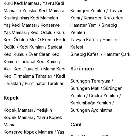
Kuru Kedi Maması
/
Yavru Kedi
Maması
/
Yetişkin Kedi Maması
Kemirgen Yemleri
/
Tavşan
Kısırlaştırılmış Kedi Mamaları
Yemi
/
Kemirgen Krakerleri
Yaş Kedi Maması
/
Konserve
Hamster Yemi
/
Ginepig
Yaş Maması
/
Kedi Ödülü
/
Kuru
Yemleri
Kedi Ödülü
/
Me-O Krema Kedi
Tavşan Kafesi
/
Hamster
Ödülü
/
Kedi Kumları
/
Sanicat
Kafesi
Kedi Kumu
/
Ever Clean Kedi
Ginepig Kafesi
/
Hamster Çarkı
Kumu
/
Lindocat Kedi Kumu
/
Sürüngen
Akıllı Kedi Tuvaleti
/
Mama Kabı
Kedi Tırmalama Tahtaları
/
Kedi
Sürüngen Teraryum
/
Tarakları
/
Furminator Taraklar
Sürüngen Matı
/
Sürüngen
Yemleri
/
Gecko Yemleri
/
Köpek
Kaplumbağa Yemleri
/
Köpek Maması
/
Yetişkin
Sürüngen Aydınlatma
Köpek Maması
/
Yavru Köpek
Canlı
Maması
Konserve Köpek Maması
/
Yaş