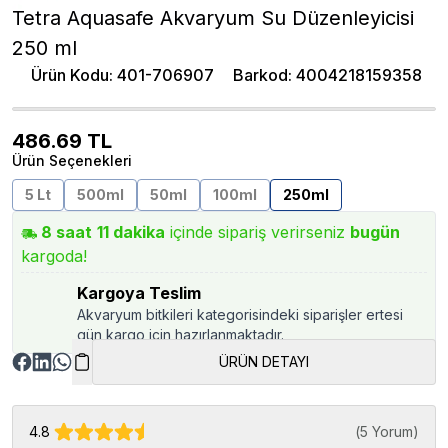
Tetra Aquasafe Akvaryum Su Düzenleyicisi
250 ml
Ürün Kodu
:
401-706907
Barkod
:
4004218159358
486.69
TL
Ürün Seçenekleri
5 Lt
500ml
50ml
100ml
250ml
8
saat
11
dakika
içinde sipariş verirseniz
bugün
kargoda!
Kargoya Teslim
Akvaryum bitkileri kategorisindeki siparişler ertesi
gün kargo için hazırlanmaktadır.
ÜRÜN DETAYI
4.8
(
5 Yorum
)