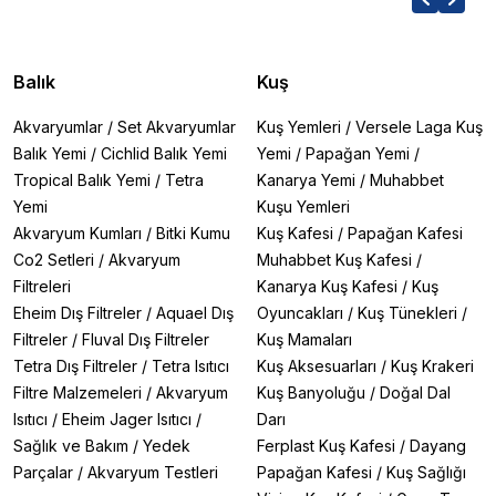
Balık
Kuş
Akvaryumlar
/
Set Akvaryumlar
Kuş Yemleri
/
Versele Laga Kuş
Balık Yemi
/
Cichlid Balık Yemi
Yemi
/
Papağan Yemi
/
Tropical Balık Yemi
/
Tetra
Kanarya Yemi
/
Muhabbet
Yemi
Kuşu Yemleri
Akvaryum Kumları
/
Bitki Kumu
Kuş Kafesi
/
Papağan Kafesi
Co2 Setleri
/
Akvaryum
Muhabbet Kuş Kafesi
/
Filtreleri
Kanarya Kuş Kafesi
/
Kuş
Eheim Dış Filtreler
/
Aquael Dış
Oyuncakları
/
Kuş Tünekleri
/
Filtreler
/
Fluval Dış Filtreler
Kuş Mamaları
Tetra Dış Filtreler
/
Tetra Isıtıcı
Kuş Aksesuarları
/
Kuş Krakeri
Filtre Malzemeleri
/
Akvaryum
Kuş Banyoluğu
/
Doğal Dal
Isıtıcı
/
Eheim Jager Isıtıcı
/
Darı
Sağlık ve Bakım
/
Yedek
Ferplast Kuş Kafesi
/
Dayang
Parçalar
/
Akvaryum Testleri
Papağan Kafesi
/
Kuş Sağlığı