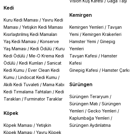
Vision Kuş Kafesi
/
Gaga Taşı
Kedi
Kemirgen
Kuru Kedi Maması
/
Yavru Kedi
Maması
/
Yetişkin Kedi Maması
Kemirgen Yemleri
/
Tavşan
Kısırlaştırılmış Kedi Mamaları
Yemi
/
Kemirgen Krakerleri
Yaş Kedi Maması
/
Konserve
Hamster Yemi
/
Ginepig
Yaş Maması
/
Kedi Ödülü
/
Kuru
Yemleri
Kedi Ödülü
/
Me-O Krema Kedi
Tavşan Kafesi
/
Hamster
Ödülü
/
Kedi Kumları
/
Sanicat
Kafesi
Kedi Kumu
/
Ever Clean Kedi
Ginepig Kafesi
/
Hamster Çarkı
Kumu
/
Lindocat Kedi Kumu
/
Sürüngen
Akıllı Kedi Tuvaleti
/
Mama Kabı
Kedi Tırmalama Tahtaları
/
Kedi
Sürüngen Teraryum
/
Tarakları
/
Furminator Taraklar
Sürüngen Matı
/
Sürüngen
Yemleri
/
Gecko Yemleri
/
Köpek
Kaplumbağa Yemleri
/
Köpek Maması
/
Yetişkin
Sürüngen Aydınlatma
Köpek Maması
/
Yavru Köpek