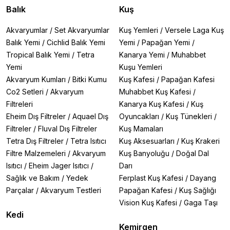
Balık
Kuş
Akvaryumlar
/
Set Akvaryumlar
Kuş Yemleri
/
Versele Laga Kuş
Balık Yemi
/
Cichlid Balık Yemi
Yemi
/
Papağan Yemi
/
Tropical Balık Yemi
/
Tetra
Kanarya Yemi
/
Muhabbet
Yemi
Kuşu Yemleri
Akvaryum Kumları
/
Bitki Kumu
Kuş Kafesi
/
Papağan Kafesi
Co2 Setleri
/
Akvaryum
Muhabbet Kuş Kafesi
/
Filtreleri
Kanarya Kuş Kafesi
/
Kuş
Eheim Dış Filtreler
/
Aquael Dış
Oyuncakları
/
Kuş Tünekleri
/
Filtreler
/
Fluval Dış Filtreler
Kuş Mamaları
Tetra Dış Filtreler
/
Tetra Isıtıcı
Kuş Aksesuarları
/
Kuş Krakeri
Filtre Malzemeleri
/
Akvaryum
Kuş Banyoluğu
/
Doğal Dal
Isıtıcı
/
Eheim Jager Isıtıcı
/
Darı
Sağlık ve Bakım
/
Yedek
Ferplast Kuş Kafesi
/
Dayang
Parçalar
/
Akvaryum Testleri
Papağan Kafesi
/
Kuş Sağlığı
Vision Kuş Kafesi
/
Gaga Taşı
Kedi
Kemirgen