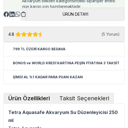
Akvaryum bitkileri kategorisindeki siparişler ertesi
gün kargo için hazırlanmaktadır.
ÜRÜN DETAYI
4.8
(
5 Yorum
)
799 TL ÜZERİ KARGO BEDAVA
BONUS ve WORLD KREDİ KARTINA PEŞİN FİYATINA 3 TAKSİT
ŞİMDİ AL %1 KADAR PARA PUAN KAZAN
Ürün Özellikleri
Taksit Seçenekleri
Tetra Aquasafe Akvaryum Su Düzenleyicisi 250
ml