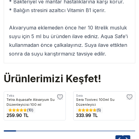
* Bakteriyel ve mantar hastalıklarına karşı korur.
* Balığın stresini azaltıcı Vitamin B1 içerir.
Akvaryuma eklemeden önce her 10 litrelik musluk
suyu için 5 ml bu üründen ilave ediniz. Aqua Safe'i
kullanmadan önce çalkalayınız. Suya ilave ettikten
sonra da suyu karıştırmanız tavsiye edilir.
Ürünlerimizi Keşfet!
Tetra
Sera
Tetra Aquasafe Akvaryum Su
Sera Toxivec 100ml Su
Düzenleyicisi 100 ml
Düzenleyici
(
10
)
(
5
)
259.90 TL
333.99 TL