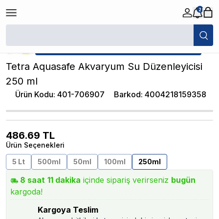
2
/
Su Hazırlayıcılar
/
Tetra Aquasafe Akvaryum Su Düzenleyicisi 250 ml
★ Atakan Petshop,
Tetra yetkili satıcısıdır.
Tetra Aquasafe Akvaryum Su Düzenleyicisi
250 ml
Ürün Kodu
:
401-706907
Barkod
:
4004218159358
486.69
TL
Ürün Seçenekleri
5 Lt
500ml
50ml
100ml
250ml
8
saat
11
dakika
içinde sipariş verirseniz
bugün
kargoda!
Kargoya Teslim