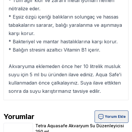
* Tüm ağır klor ve zararlı metal iyonları hemen
nötralize eder.
* Eşsiz özgü içeriği balıkların solungaç ve hassas
tabakalarını sararar, balığı yaralanma ve aşınmaya
karşı korur.
* Bakteriyel ve mantar hastalıklarına karşı korur.
* Balığın stresini azaltıcı Vitamin B1 içerir.
Akvaryuma eklemeden önce her 10 litrelik musluk
suyu için 5 ml bu üründen ilave ediniz. Aqua Safe'i
kullanmadan önce çalkalayınız. Suya ilave ettikten
sonra da suyu karıştırmanız tavsiye edilir.
Yorumlar
Yorum Ekle
Tetra Aquasafe Akvaryum Su Düzenleyicisi 250 ml Ürün 
Tetra Aquasafe Akvaryum Su Düzenleyicisi
250 ml