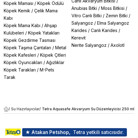
Canlı Akvaryum Bitkisi
/
Köpek Maması
/
Köpek Ödülü
Anubias Bitki
/
Moss Bitkisi
/
Köpek Kemik
/
Çelik Mama
Vitro Canlı Bitki
/
Zemin Bitki
/
Kabı
Salyangoz
/
Elma Salyangoz
Köpek Mama Kabı
/
Ahşap
Karides
/
Canlı Karides
/
Kulübeleri
/
Köpek Yatakları
Kerevit
Köpek Gezdirme Tasması
Nerite Salyangoz
/
Axolotl
Köpek Taşıma Çantaları
/
Metal
Köpek Kafesleri
/
Köpek Çitleri
Köpek Oyuncakları
/
Ağızlıklar
Köpek Tarakları
/
M-Pets
Tarak
/
Su Hazırlayıcılar
/
Tetra Aquasafe Akvaryum Su Düzenleyicisi 250 ml
★ Atakan Petshop,
Tetra yetkili satıcısıdır.