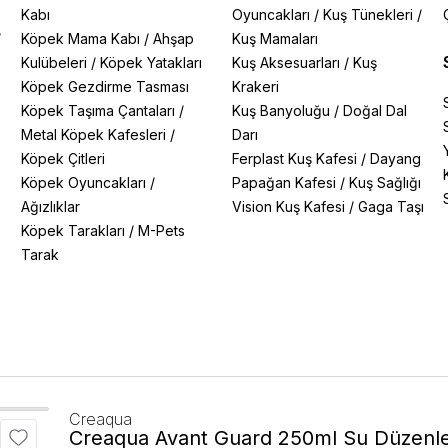
Kabı
Oyuncakları
/
Kuş Tünekleri
/
/
Köpek Mama Kabı
/
Ahşap
Kuş Mamaları
Kulübeleri
/
Köpek Yatakları
Kuş Aksesuarları
/
Kuş
Köpek Gezdirme Tasması
Krakeri
Köpek Taşıma Çantaları
/
Kuş Banyoluğu
/
Doğal Dal
Metal Köpek Kafesleri
/
Darı
Köpek Çitleri
Ferplast Kuş Kafesi
/
Dayang
Köpek Oyuncakları
/
Papağan Kafesi
/
Kuş Sağlığı
Ağızlıklar
Vision Kuş Kafesi
/
Gaga Taşı
Köpek Tarakları
/
M-Pets
Tarak
Creaqua
Creaqua Avant Guard 250ml Su Düzenle