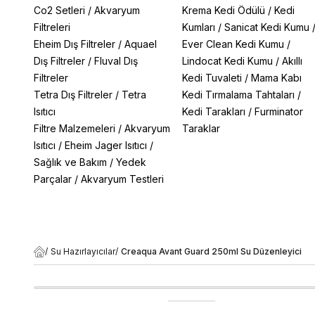
Co2 Setleri
/
Akvaryum
Krema Kedi Ödülü
/
Kedi
Filtreleri
Kumları
/
Sanicat Kedi Kumu
Eheim Dış Filtreler
/
Aquael
Ever Clean Kedi Kumu
/
Dış Filtreler
/
Fluval Dış
Lindocat Kedi Kumu
/
Akıllı
Filtreler
Kedi Tuvaleti
/
Mama Kabı
Tetra Dış Filtreler
/
Tetra
Kedi Tırmalama Tahtaları
/
Isıtıcı
Kedi Tarakları
/
Furminator
Filtre Malzemeleri
/
Akvaryum
Taraklar
Isıtıcı
/
Eheim Jager Isıtıcı
/
Sağlık ve Bakım
/
Yedek
Parçalar
/
Akvaryum Testleri
/
Su Hazırlayıcılar
/
Creaqua Avant Guard 250ml Su Düzenleyici