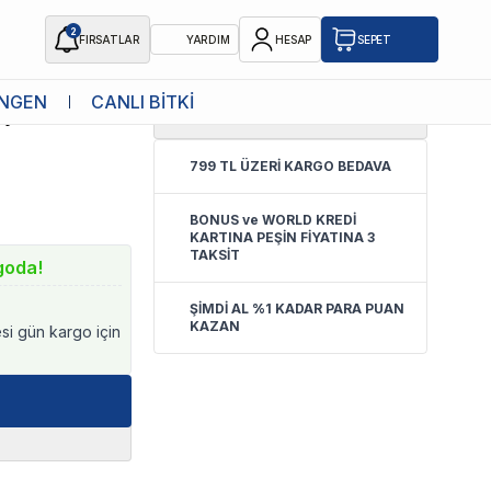
2
FIRSATLAR
YARDIM
HESAP
SEPET
NGEN
CANLI BİTKİ
4.8
(
16 Yorum
)
yici
799 TL ÜZERİ KARGO BEDAVA
BONUS ve WORLD KREDİ
KARTINA PEŞİN FİYATINA 3
TAKSİT
goda!
ŞİMDİ AL %1 KADAR PARA PUAN
KAZAN
esi gün kargo için