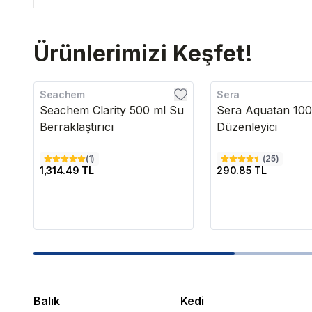
Ürünlerimizi Keşfet!
Seachem
Sera
Seachem Clarity 500 ml Su
Sera Aquatan 10
Berraklaştırıcı
Düzenleyici
(
1
)
(
25
)
1,314.49 TL
290.85 TL
Balık
Kedi