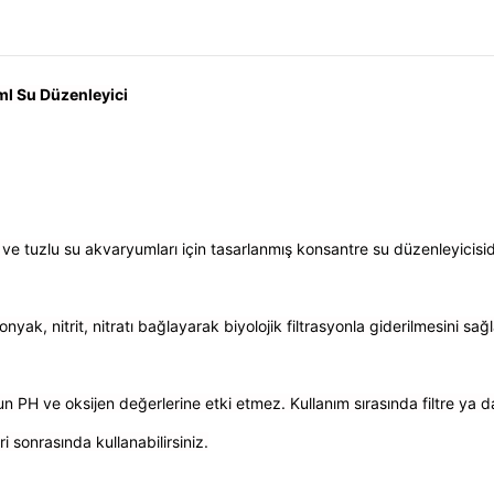
l Su Düzenleyici
ı ve tuzlu su akvaryumları için tasarlanmış konsantre su düzenleyicisid
nyak, nitrit, nitratı bağlayarak biyolojik filtrasyonla giderilmesini sağl
n PH ve oksijen değerlerine etki etmez. Kullanım sırasında filtre ya 
i sonrasında kullanabilirsiniz.