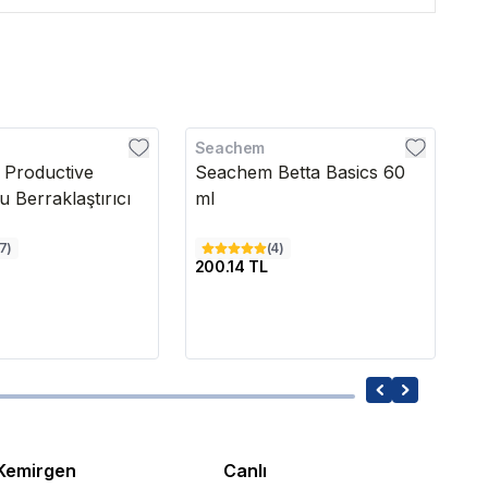
Seachem
Te
 Productive
Seachem Betta Basics 60
T
 Berraklaştırıcı
ml
A
Be
17
)
(
4
)
200.14 TL
7
Kemirgen
Canlı