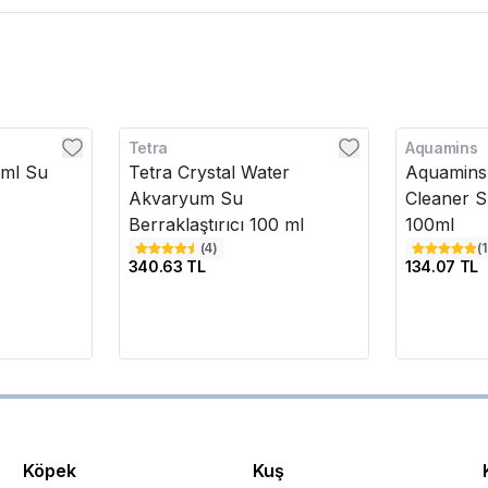
Tetra
Aquamins
0ml Su
Tetra Crystal Water
Aquamins
Akvaryum Su
Cleaner Su
Berraklaştırıcı 100 ml
100ml
(
4
)
(
340.63 TL
134.07 TL
Köpek
Kuş