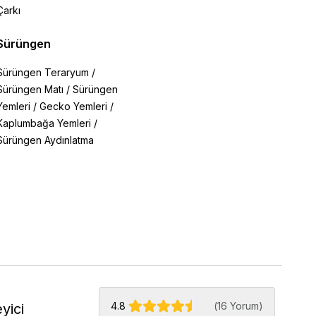
Çarkı
Sürüngen
Sürüngen Teraryum
/
Sürüngen Matı
/
Sürüngen
Yemleri
/
Gecko Yemleri
/
Kaplumbağa Yemleri
/
Sürüngen Aydınlatma
4.8
(
16 Yorum
)
yici