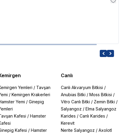
Sera
Sera
290.
Kemirgen
Canlı
Kemirgen Yemleri
/
Tavşan
Canlı Akvaryum Bitkisi
/
Yemi
/
Kemirgen Krakerleri
Anubias Bitki
/
Moss Bitkisi
/
Hamster Yemi
/
Ginepig
Vitro Canlı Bitki
/
Zemin Bitki
/
Yemleri
Salyangoz
/
Elma Salyangoz
Tavşan Kafesi
/
Hamster
Karides
/
Canlı Karides
/
Kafesi
Kerevit
Ginepig Kafesi
/
Hamster
Nerite Salyangoz
/
Axolotl