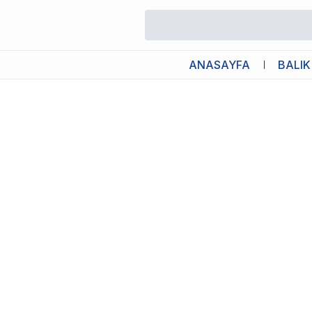
/
Su Hazırlayıcılar
/
Creaqua Avant Guard 250ml Su Düzenleyici
ANASAYFA
BALIK