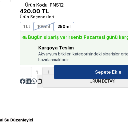
Ürün Kodu
:
PNS12
420.00
TL
Ürün Seçenekleri
1 Lt
100ml
250ml
Bugün sipariş verirseniz Pazartesi günü kar
Kargoya Teslim
Akvaryum bitkileri kategorisindeki siparişler ert
hazırlanmaktadır.
Sepete Ekle
ÜRÜN DETAYI
l Su Düzenleyici