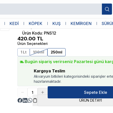
Creaqua
KEDİ
KÖPEK
KUŞ
KEMİRGEN
SÜRÜ
Creaqua Avant Guard 250ml Su Düzenle
Ürün Kodu
:
PNS12
420.00
TL
Ürün Seçenekleri
1 Lt
100ml
250ml
Bugün sipariş verirseniz Pazartesi günü kar
Kargoya Teslim
Akvaryum bitkileri kategorisindeki siparişler ert
hazırlanmaktadır.
Sepete Ekle
ÜRÜN DETAYI