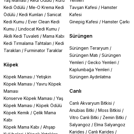
Yaş Maması
/
Kedi Ödülü
/
Kuru
Yemleri
Kedi Ödülü
/
Me-O Krema Kedi
Tavşan Kafesi
/
Hamster
Ödülü
/
Kedi Kumları
/
Sanicat
Kafesi
Kedi Kumu
/
Ever Clean Kedi
Ginepig Kafesi
/
Hamster Çarkı
Kumu
/
Lindocat Kedi Kumu
/
Sürüngen
Akıllı Kedi Tuvaleti
/
Mama Kabı
Kedi Tırmalama Tahtaları
/
Kedi
Sürüngen Teraryum
/
Tarakları
/
Furminator Taraklar
Sürüngen Matı
/
Sürüngen
Yemleri
/
Gecko Yemleri
/
Köpek
Kaplumbağa Yemleri
/
Köpek Maması
/
Yetişkin
Sürüngen Aydınlatma
Köpek Maması
/
Yavru Köpek
Canlı
Maması
Konserve Köpek Maması
/
Yaş
Canlı Akvaryum Bitkisi
/
Köpek Maması
/
Köpek Ödülü
Anubias Bitki
/
Moss Bitkisi
/
Köpek Kemik
/
Çelik Mama
Vitro Canlı Bitki
/
Zemin Bitki
/
Kabı
Salyangoz
/
Elma Salyangoz
Köpek Mama Kabı
/
Ahşap
Karides
/
Canlı Karides
/