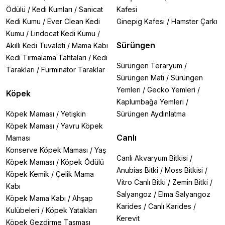
Ödülü
/
Kedi Kumları
/
Sanicat
Kafesi
Kedi Kumu
/
Ever Clean Kedi
Ginepig Kafesi
/
Hamster Çarkı
Kumu
/
Lindocat Kedi Kumu
/
Sürüngen
Akıllı Kedi Tuvaleti
/
Mama Kabı
Kedi Tırmalama Tahtaları
/
Kedi
Sürüngen Teraryum
/
Tarakları
/
Furminator Taraklar
Sürüngen Matı
/
Sürüngen
Yemleri
/
Gecko Yemleri
/
Köpek
Kaplumbağa Yemleri
/
Köpek Maması
/
Yetişkin
Sürüngen Aydınlatma
Köpek Maması
/
Yavru Köpek
Canlı
Maması
Konserve Köpek Maması
/
Yaş
Canlı Akvaryum Bitkisi
/
Köpek Maması
/
Köpek Ödülü
Anubias Bitki
/
Moss Bitkisi
/
Köpek Kemik
/
Çelik Mama
Vitro Canlı Bitki
/
Zemin Bitki
/
Kabı
Salyangoz
/
Elma Salyangoz
Köpek Mama Kabı
/
Ahşap
Karides
/
Canlı Karides
/
Kulübeleri
/
Köpek Yatakları
Kerevit
Köpek Gezdirme Tasması