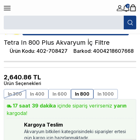
2
/
İç Filtreler
/
Tetra In 800 Plus Akvaryum İç Filtre
★ Atakan Petshop,
Tetra yetkili satıcısıdır.
Tetra In 800 Plus Akvaryum İç Filtre
Ürün Kodu
:
402-708427
Barkod
:
4004218607668
2,640.86
TL
Ürün Seçenekleri
In 300
In 400
In 600
In 800
In 1000
17
saat
39
dakika
içinde sipariş verirseniz
yarın
kargoda!
Kargoya Teslim
Akvaryum bitkileri kategorisindeki siparişler ertesi
gün kargo için hazırlanmaktadır.