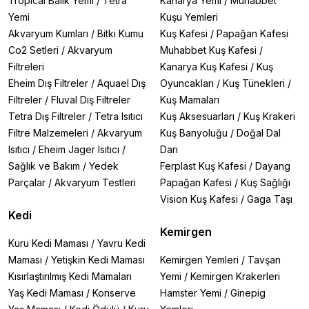
Tropical Balık Yemi
/
Tetra
Kanarya Yemi
/
Muhabbet
Yemi
Kuşu Yemleri
Akvaryum Kumları
/
Bitki Kumu
Kuş Kafesi
/
Papağan Kafesi
Co2 Setleri
/
Akvaryum
Muhabbet Kuş Kafesi
/
Filtreleri
Kanarya Kuş Kafesi
/
Kuş
Eheim Dış Filtreler
/
Aquael Dış
Oyuncakları
/
Kuş Tünekleri
/
Filtreler
/
Fluval Dış Filtreler
Kuş Mamaları
Tetra Dış Filtreler
/
Tetra Isıtıcı
Kuş Aksesuarları
/
Kuş Krakeri
Filtre Malzemeleri
/
Akvaryum
Kuş Banyoluğu
/
Doğal Dal
Isıtıcı
/
Eheim Jager Isıtıcı
/
Darı
Sağlık ve Bakım
/
Yedek
Ferplast Kuş Kafesi
/
Dayang
Parçalar
/
Akvaryum Testleri
Papağan Kafesi
/
Kuş Sağlığı
Vision Kuş Kafesi
/
Gaga Taşı
Kedi
Kemirgen
Kuru Kedi Maması
/
Yavru Kedi
Maması
/
Yetişkin Kedi Maması
Kemirgen Yemleri
/
Tavşan
Kısırlaştırılmış Kedi Mamaları
Yemi
/
Kemirgen Krakerleri
Yaş Kedi Maması
/
Konserve
Hamster Yemi
/
Ginepig