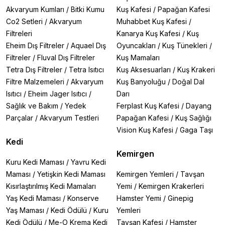
Akvaryum Kumları
/
Bitki Kumu
Kuş Kafesi
/
Papağan Kafesi
Co2 Setleri
/
Akvaryum
Muhabbet Kuş Kafesi
/
Filtreleri
Kanarya Kuş Kafesi
/
Kuş
Eheim Dış Filtreler
/
Aquael Dış
Oyuncakları
/
Kuş Tünekleri
/
Filtreler
/
Fluval Dış Filtreler
Kuş Mamaları
Tetra Dış Filtreler
/
Tetra Isıtıcı
Kuş Aksesuarları
/
Kuş Krakeri
Filtre Malzemeleri
/
Akvaryum
Kuş Banyoluğu
/
Doğal Dal
Isıtıcı
/
Eheim Jager Isıtıcı
/
Darı
Sağlık ve Bakım
/
Yedek
Ferplast Kuş Kafesi
/
Dayang
Parçalar
/
Akvaryum Testleri
Papağan Kafesi
/
Kuş Sağlığı
Vision Kuş Kafesi
/
Gaga Taşı
Kedi
Kemirgen
Kuru Kedi Maması
/
Yavru Kedi
Maması
/
Yetişkin Kedi Maması
Kemirgen Yemleri
/
Tavşan
Kısırlaştırılmış Kedi Mamaları
Yemi
/
Kemirgen Krakerleri
Yaş Kedi Maması
/
Konserve
Hamster Yemi
/
Ginepig
Yaş Maması
/
Kedi Ödülü
/
Kuru
Yemleri
Kedi Ödülü
/
Me-O Krema Kedi
Tavşan Kafesi
/
Hamster