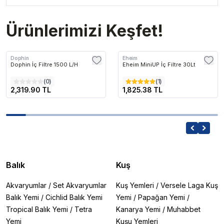
Ürünlerimizi Keşfet!
Dophin
Eheim
Dophin İç Filtre 1500 L/H
Eheim MiniUP İç Filtre 30Lt
(
0
)
(
1
)
2,319.90 TL
1,825.38 TL
Balık
Kuş
Akvaryumlar
/
Set Akvaryumlar
Kuş Yemleri
/
Versele Laga Kuş
Balık Yemi
/
Cichlid Balık Yemi
Yemi
/
Papağan Yemi
/
Tropical Balık Yemi
/
Tetra
Kanarya Yemi
/
Muhabbet
Yemi
Kuşu Yemleri