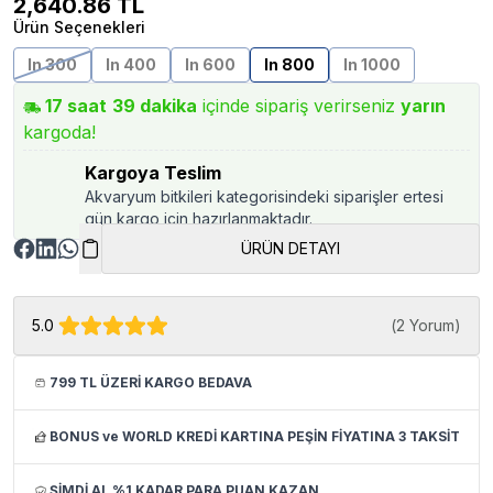
2,640.86
TL
Ürün Seçenekleri
In 300
In 400
In 600
In 800
In 1000
17
saat
39
dakika
içinde sipariş verirseniz
yarın
kargoda!
Kargoya Teslim
Akvaryum bitkileri kategorisindeki siparişler ertesi
gün kargo için hazırlanmaktadır.
ÜRÜN DETAYI
5.0
(
2 Yorum
)
799 TL ÜZERİ KARGO BEDAVA
BONUS ve WORLD KREDİ KARTINA PEŞİN FİYATINA 3 TAKSİT
ŞİMDİ AL %1 KADAR PARA PUAN KAZAN