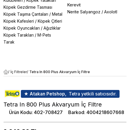
Kulübeleri
/
Köpek Yatakları
Kerevit
Köpek Gezdirme Tasması
Nerite Salyangoz
/
Axolotl
Köpek Taşıma Çantaları
/
Metal
Köpek Kafesleri
/
Köpek Çitleri
Köpek Oyuncakları
/
Ağızlıklar
Köpek Tarakları
/
M-Pets
Tarak
/
İç Filtreler
/
Tetra In 800 Plus Akvaryum İç Filtre
★ Atakan Petshop,
Tetra yetkili satıcısıdır.
Tetra In 800 Plus Akvaryum İç Filtre
Ürün Kodu
:
402-708427
Barkod
:
4004218607668