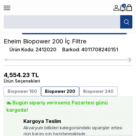
2
/
İç Filtreler
/
Eheim Biopower 200 İç Filtre
★ Atakan Petshop,
Eheim yetkili satıcısıdır.
Eheim Biopower 200 İç Filtre
Ürün Kodu
:
2412020
Barkod
:
4011708240151
4,554.23
TL
Ürün Seçenekleri
Biopower 160
Biopower 200
Biopower 240
Bugün sipariş verirseniz Pazartesi günü
kargoda!
Kargoya Teslim
Akvaryum bitkileri kategorisindeki siparişler ertesi
gün kargo için hazırlanmaktadır.