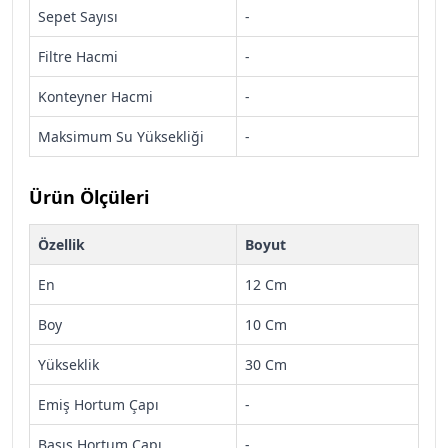
Sepet Sayısı
-
Filtre Hacmi
-
Konteyner Hacmi
-
Maksimum Su Yüksekliği
-
Ürün Ölçüleri
Özellik
Boyut
En
12 Cm
Boy
10 Cm
Yükseklik
30 Cm
Emiş Hortum Çapı
-
Basış Hortum Çapı
-