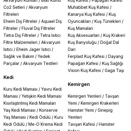
Akvaryum Kumları
/
Bitki Kumu
Kuş Kafesi
/
Papağan Kafesi
Co2 Setleri
/
Akvaryum
Muhabbet Kuş Kafesi
/
Filtreleri
Kanarya Kuş Kafesi
/
Kuş
Eheim Dış Filtreler
/
Aquael Dış
Oyuncakları
/
Kuş Tünekleri
/
Filtreler
/
Fluval Dış Filtreler
Kuş Mamaları
Tetra Dış Filtreler
/
Tetra Isıtıcı
Kuş Aksesuarları
/
Kuş Krakeri
Filtre Malzemeleri
/
Akvaryum
Kuş Banyoluğu
/
Doğal Dal
Isıtıcı
/
Eheim Jager Isıtıcı
/
Darı
Sağlık ve Bakım
/
Yedek
Ferplast Kuş Kafesi
/
Dayang
Parçalar
/
Akvaryum Testleri
Papağan Kafesi
/
Kuş Sağlığı
Vision Kuş Kafesi
/
Gaga Taşı
Kedi
Kemirgen
Kuru Kedi Maması
/
Yavru Kedi
Maması
/
Yetişkin Kedi Maması
Kemirgen Yemleri
/
Tavşan
Kısırlaştırılmış Kedi Mamaları
Yemi
/
Kemirgen Krakerleri
Yaş Kedi Maması
/
Konserve
Hamster Yemi
/
Ginepig
Yaş Maması
/
Kedi Ödülü
/
Kuru
Yemleri
Kedi Ödülü
/
Me-O Krema Kedi
Tavşan Kafesi
/
Hamster