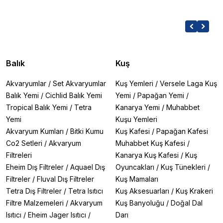
Balık
Kuş
Akvaryumlar
/
Set Akvaryumlar
Kuş Yemleri
/
Versele Laga Kuş
Balık Yemi
/
Cichlid Balık Yemi
Yemi
/
Papağan Yemi
/
Tropical Balık Yemi
/
Tetra
Kanarya Yemi
/
Muhabbet
Yemi
Kuşu Yemleri
Akvaryum Kumları
/
Bitki Kumu
Kuş Kafesi
/
Papağan Kafesi
Co2 Setleri
/
Akvaryum
Muhabbet Kuş Kafesi
/
Filtreleri
Kanarya Kuş Kafesi
/
Kuş
Eheim Dış Filtreler
/
Aquael Dış
Oyuncakları
/
Kuş Tünekleri
/
Filtreler
/
Fluval Dış Filtreler
Kuş Mamaları
Tetra Dış Filtreler
/
Tetra Isıtıcı
Kuş Aksesuarları
/
Kuş Krakeri
Filtre Malzemeleri
/
Akvaryum
Kuş Banyoluğu
/
Doğal Dal
Isıtıcı
/
Eheim Jager Isıtıcı
/
Darı