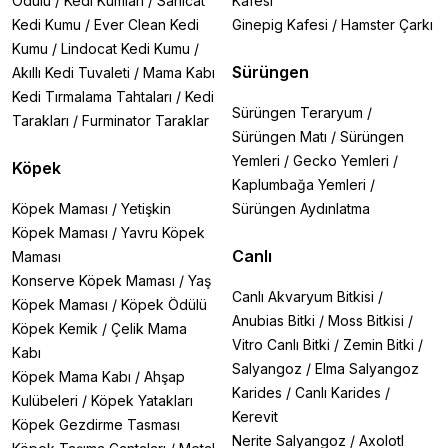
Ödülü
/
Kedi Kumları
/
Sanicat
Kafesi
Kedi Kumu
/
Ever Clean Kedi
Ginepig Kafesi
/
Hamster Çarkı
Kumu
/
Lindocat Kedi Kumu
/
Sürüngen
Akıllı Kedi Tuvaleti
/
Mama Kabı
Kedi Tırmalama Tahtaları
/
Kedi
Sürüngen Teraryum
/
Tarakları
/
Furminator Taraklar
Sürüngen Matı
/
Sürüngen
Yemleri
/
Gecko Yemleri
/
Köpek
Kaplumbağa Yemleri
/
Köpek Maması
/
Yetişkin
Sürüngen Aydınlatma
Köpek Maması
/
Yavru Köpek
Canlı
Maması
Konserve Köpek Maması
/
Yaş
Canlı Akvaryum Bitkisi
/
Köpek Maması
/
Köpek Ödülü
Anubias Bitki
/
Moss Bitkisi
/
Köpek Kemik
/
Çelik Mama
Vitro Canlı Bitki
/
Zemin Bitki
/
Kabı
Salyangoz
/
Elma Salyangoz
Köpek Mama Kabı
/
Ahşap
Karides
/
Canlı Karides
/
Kulübeleri
/
Köpek Yatakları
Kerevit
Köpek Gezdirme Tasması
Nerite Salyangoz
/
Axolotl