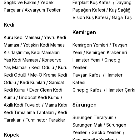
Sağlık ve Bakım
/
Yedek
Ferplast Kuş Kafesi
/
Dayang
Parçalar
/
Akvaryum Testleri
Papağan Kafesi
/
Kuş Sağlığı
Vision Kuş Kafesi
/
Gaga Taşı
Kedi
Kemirgen
Kuru Kedi Maması
/
Yavru Kedi
Maması
/
Yetişkin Kedi Maması
Kemirgen Yemleri
/
Tavşan
Kısırlaştırılmış Kedi Mamaları
Yemi
/
Kemirgen Krakerleri
Yaş Kedi Maması
/
Konserve
Hamster Yemi
/
Ginepig
Yaş Maması
/
Kedi Ödülü
/
Kuru
Yemleri
Kedi Ödülü
/
Me-O Krema Kedi
Tavşan Kafesi
/
Hamster
Ödülü
/
Kedi Kumları
/
Sanicat
Kafesi
Kedi Kumu
/
Ever Clean Kedi
Ginepig Kafesi
/
Hamster Çarkı
Kumu
/
Lindocat Kedi Kumu
/
Sürüngen
Akıllı Kedi Tuvaleti
/
Mama Kabı
Kedi Tırmalama Tahtaları
/
Kedi
Sürüngen Teraryum
/
Tarakları
/
Furminator Taraklar
Sürüngen Matı
/
Sürüngen
Yemleri
/
Gecko Yemleri
/
Köpek
Kaplumbağa Yemleri
/