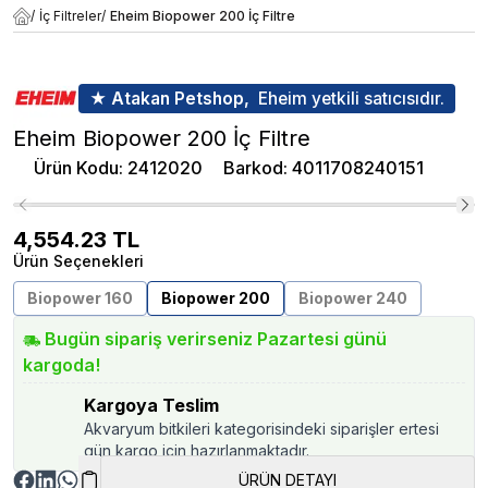
/
İç Filtreler
/
Eheim Biopower 200 İç Filtre
★ Atakan Petshop,
Eheim yetkili satıcısıdır.
Eheim Biopower 200 İç Filtre
Ürün Kodu
:
2412020
Barkod
:
4011708240151
4,554.23
TL
Ürün Seçenekleri
Biopower 160
Biopower 200
Biopower 240
Bugün sipariş verirseniz Pazartesi günü
kargoda!
Kargoya Teslim
Akvaryum bitkileri kategorisindeki siparişler ertesi
gün kargo için hazırlanmaktadır.
ÜRÜN DETAYI