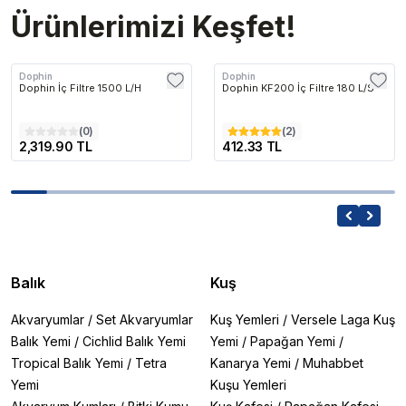
Ürünlerimizi Keşfet!
Dophin
Dophin
Dophin İç Filtre 1500 L/H
Dophin KF200 İç Filtre 180 L/S
(
0
)
(
2
)
2,319.90 TL
412.33 TL
Balık
Kuş
Akvaryumlar
/
Set Akvaryumlar
Kuş Yemleri
/
Versele Laga Kuş
Balık Yemi
/
Cichlid Balık Yemi
Yemi
/
Papağan Yemi
/
Tropical Balık Yemi
/
Tetra
Kanarya Yemi
/
Muhabbet
Yemi
Kuşu Yemleri