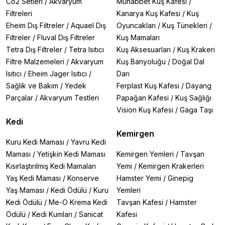
Co2 Setleri
/
Akvaryum
Muhabbet Kuş Kafesi
/
Filtreleri
Kanarya Kuş Kafesi
/
Kuş
Eheim Dış Filtreler
/
Aquael Dış
Oyuncakları
/
Kuş Tünekleri
/
Filtreler
/
Fluval Dış Filtreler
Kuş Mamaları
Tetra Dış Filtreler
/
Tetra Isıtıcı
Kuş Aksesuarları
/
Kuş Krakeri
Filtre Malzemeleri
/
Akvaryum
Kuş Banyoluğu
/
Doğal Dal
Isıtıcı
/
Eheim Jager Isıtıcı
/
Darı
Sağlık ve Bakım
/
Yedek
Ferplast Kuş Kafesi
/
Dayang
Parçalar
/
Akvaryum Testleri
Papağan Kafesi
/
Kuş Sağlığı
Vision Kuş Kafesi
/
Gaga Taşı
Kedi
Kemirgen
Kuru Kedi Maması
/
Yavru Kedi
Maması
/
Yetişkin Kedi Maması
Kemirgen Yemleri
/
Tavşan
Kısırlaştırılmış Kedi Mamaları
Yemi
/
Kemirgen Krakerleri
Yaş Kedi Maması
/
Konserve
Hamster Yemi
/
Ginepig
Yaş Maması
/
Kedi Ödülü
/
Kuru
Yemleri
Kedi Ödülü
/
Me-O Krema Kedi
Tavşan Kafesi
/
Hamster
Ödülü
/
Kedi Kumları
/
Sanicat
Kafesi