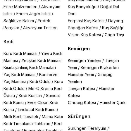
Filtre Malzemeleri
/
Akvaryum
Kuş Banyoluğu
/
Doğal Dal
Isıtıcı
/
Eheim Jager Isıtıcı
/
Darı
Sağlık ve Bakım
/
Yedek
Ferplast Kuş Kafesi
/
Dayang
Parçalar
/
Akvaryum Testleri
Papağan Kafesi
/
Kuş Sağlığı
Vision Kuş Kafesi
/
Gaga Taşı
Kedi
Kemirgen
Kuru Kedi Maması
/
Yavru Kedi
Maması
/
Yetişkin Kedi Maması
Kemirgen Yemleri
/
Tavşan
Kısırlaştırılmış Kedi Mamaları
Yemi
/
Kemirgen Krakerleri
Yaş Kedi Maması
/
Konserve
Hamster Yemi
/
Ginepig
Yaş Maması
/
Kedi Ödülü
/
Kuru
Yemleri
Kedi Ödülü
/
Me-O Krema Kedi
Tavşan Kafesi
/
Hamster
Ödülü
/
Kedi Kumları
/
Sanicat
Kafesi
Kedi Kumu
/
Ever Clean Kedi
Ginepig Kafesi
/
Hamster Çarkı
Kumu
/
Lindocat Kedi Kumu
/
Sürüngen
Akıllı Kedi Tuvaleti
/
Mama Kabı
Kedi Tırmalama Tahtaları
/
Kedi
Sürüngen Teraryum
/
Tarakları
/
Furminator Taraklar