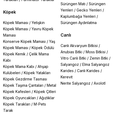
Sürüngen Matı
/
Sürüngen
Yemleri
/
Gecko Yemleri
/
Köpek
Kaplumbağa Yemleri
/
Köpek Maması
/
Yetişkin
Sürüngen Aydınlatma
Köpek Maması
/
Yavru Köpek
Canlı
Maması
Konserve Köpek Maması
/
Yaş
Canlı Akvaryum Bitkisi
/
Köpek Maması
/
Köpek Ödülü
Anubias Bitki
/
Moss Bitkisi
/
Köpek Kemik
/
Çelik Mama
Vitro Canlı Bitki
/
Zemin Bitki
/
Kabı
Salyangoz
/
Elma Salyangoz
Köpek Mama Kabı
/
Ahşap
Karides
/
Canlı Karides
/
Kulübeleri
/
Köpek Yatakları
Kerevit
Köpek Gezdirme Tasması
Nerite Salyangoz
/
Axolotl
Köpek Taşıma Çantaları
/
Metal
Köpek Kafesleri
/
Köpek Çitleri
Köpek Oyuncakları
/
Ağızlıklar
Köpek Tarakları
/
M-Pets
Tarak