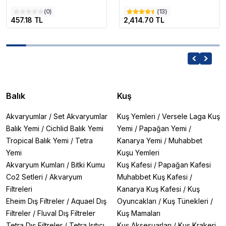
(
0
)
(
13
)
457.18 TL
2,414.70 TL
Balık
Kuş
Akvaryumlar
/
Set Akvaryumlar
Kuş Yemleri
/
Versele Laga Kuş
Balık Yemi
/
Cichlid Balık Yemi
Yemi
/
Papağan Yemi
/
Tropical Balık Yemi
/
Tetra
Kanarya Yemi
/
Muhabbet
Yemi
Kuşu Yemleri
Akvaryum Kumları
/
Bitki Kumu
Kuş Kafesi
/
Papağan Kafesi
Co2 Setleri
/
Akvaryum
Muhabbet Kuş Kafesi
/
Filtreleri
Kanarya Kuş Kafesi
/
Kuş
Eheim Dış Filtreler
/
Aquael Dış
Oyuncakları
/
Kuş Tünekleri
/
Filtreler
/
Fluval Dış Filtreler
Kuş Mamaları
Tetra Dış Filtreler
/
Tetra Isıtıcı
Kuş Aksesuarları
/
Kuş Krakeri