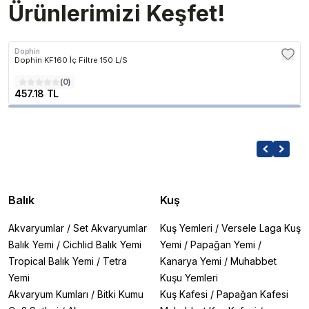
Ürünlerimizi Keşfet!
Dophin
Dophin KF160 İç Filtre 150 L/S
(
0
)
457.18 TL
Balık
Kuş
Akvaryumlar
/
Set Akvaryumlar
Kuş Yemleri
/
Versele Laga Kuş
Balık Yemi
/
Cichlid Balık Yemi
Yemi
/
Papağan Yemi
/
Tropical Balık Yemi
/
Tetra
Kanarya Yemi
/
Muhabbet
Yemi
Kuşu Yemleri
Akvaryum Kumları
/
Bitki Kumu
Kuş Kafesi
/
Papağan Kafesi