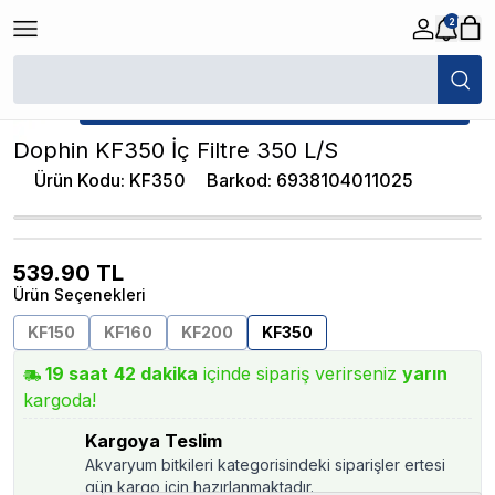
2
/
İç Filtreler
/
Dophin KF350 İç Filtre 350 L/S
★ Atakan Petshop,
Dophin yetkili satıcısıdır.
Dophin KF350 İç Filtre 350 L/S
Ürün Kodu
:
KF350
Barkod
:
6938104011025
539.90
TL
Ürün Seçenekleri
KF150
KF160
KF200
KF350
19
saat
42
dakika
içinde sipariş verirseniz
yarın
kargoda!
Kargoya Teslim
Akvaryum bitkileri kategorisindeki siparişler ertesi
gün kargo için hazırlanmaktadır.