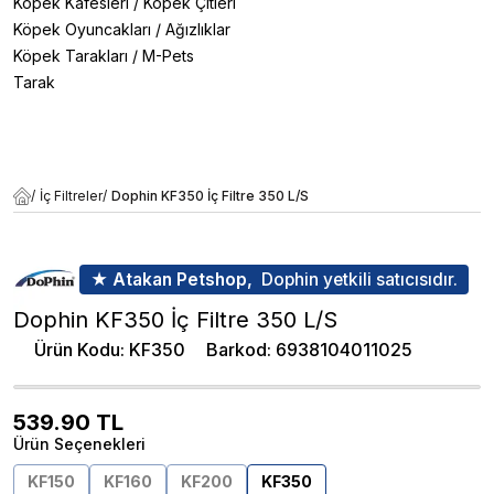
Köpek Kafesleri
/
Köpek Çitleri
Köpek Oyuncakları
/
Ağızlıklar
Köpek Tarakları
/
M-Pets
Tarak
/
İç Filtreler
/
Dophin KF350 İç Filtre 350 L/S
★ Atakan Petshop,
Dophin yetkili satıcısıdır.
Dophin KF350 İç Filtre 350 L/S
Ürün Kodu
:
KF350
Barkod
:
6938104011025
539.90
TL
Ürün Seçenekleri
KF150
KF160
KF200
KF350