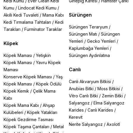
Kedi Kumu
/
Ever Clean Kedi
Ginepig Kafesi
/
Hamster Çarkı
Kumu
/
Lindocat Kedi Kumu
/
Sürüngen
Akıllı Kedi Tuvaleti
/
Mama Kabı
Kedi Tırmalama Tahtaları
/
Kedi
Sürüngen Teraryum
/
Tarakları
/
Furminator Taraklar
Sürüngen Matı
/
Sürüngen
Yemleri
/
Gecko Yemleri
/
Köpek
Kaplumbağa Yemleri
/
Köpek Maması
/
Yetişkin
Sürüngen Aydınlatma
Köpek Maması
/
Yavru Köpek
Canlı
Maması
Konserve Köpek Maması
/
Yaş
Canlı Akvaryum Bitkisi
/
Köpek Maması
/
Köpek Ödülü
Anubias Bitki
/
Moss Bitkisi
/
Köpek Kemik
/
Çelik Mama
Vitro Canlı Bitki
/
Zemin Bitki
/
Kabı
Salyangoz
/
Elma Salyangoz
Köpek Mama Kabı
/
Ahşap
Karides
/
Canlı Karides
/
Kulübeleri
/
Köpek Yatakları
Kerevit
Köpek Gezdirme Tasması
Nerite Salyangoz
/
Axolotl
Köpek Taşıma Çantaları
/
Metal