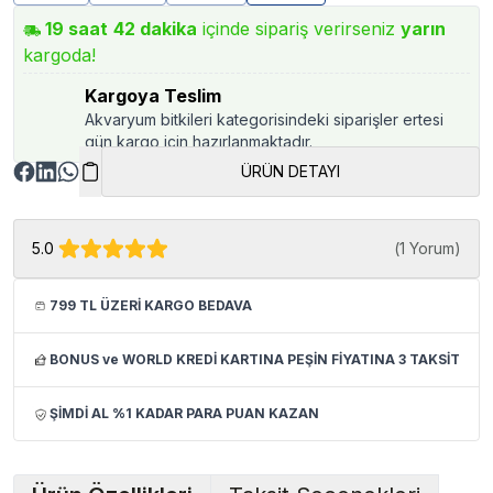
19
saat
42
dakika
içinde sipariş verirseniz
yarın
kargoda!
Kargoya Teslim
Akvaryum bitkileri kategorisindeki siparişler ertesi
gün kargo için hazırlanmaktadır.
ÜRÜN DETAYI
5.0
(
1 Yorum
)
799 TL ÜZERİ KARGO BEDAVA
BONUS ve WORLD KREDİ KARTINA PEŞİN FİYATINA 3 TAKSİT
ŞİMDİ AL %1 KADAR PARA PUAN KAZAN