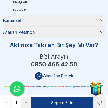
Instagram
Youtube
Kurumsal
Atakan Petshop
Aklınıza Takılan Bir Şey Mi Var?
Bizi Arayın
0850 466 42 50
WhatsApp Destek
Sepete Ekle
Sepete Ekle
Atakan Petshop - 2025 Tüm Hakları Saklıdır
| Reliefers Digital