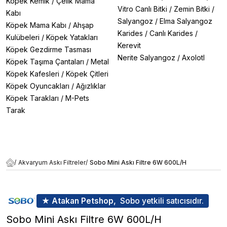
Köpek Kemik
/
Çelik Mama
Vitro Canlı Bitki
/
Zemin Bitki
/
Kabı
Salyangoz
/
Elma Salyangoz
Köpek Mama Kabı
/
Ahşap
Karides
/
Canlı Karides
/
Kulübeleri
/
Köpek Yatakları
Kerevit
Köpek Gezdirme Tasması
Nerite Salyangoz
/
Axolotl
Köpek Taşıma Çantaları
/
Metal
Köpek Kafesleri
/
Köpek Çitleri
Köpek Oyuncakları
/
Ağızlıklar
Köpek Tarakları
/
M-Pets
Tarak
/
Akvaryum Askı Filtreler
/
Sobo Mini Askı Filtre 6W 600L/H
★ Atakan Petshop,
Sobo yetkili satıcısıdır.
Sobo Mini Askı Filtre 6W 600L/H