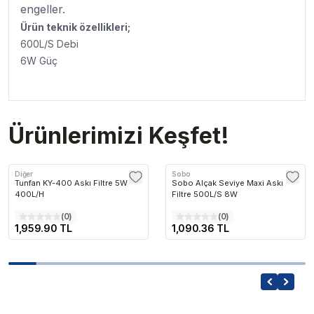
engeller.
Ürün teknik özellikleri;
600L/S Debi
6W Güç
Ürünlerimizi Keşfet!
Diğer
Sobo
Tunfan KY-400 Askı Filtre 5W
Sobo Alçak Seviye Maxi Askı
400L/H
Filtre 500L/S 8W
(
0
)
(
0
)
1,959.90 TL
1,090.36 TL