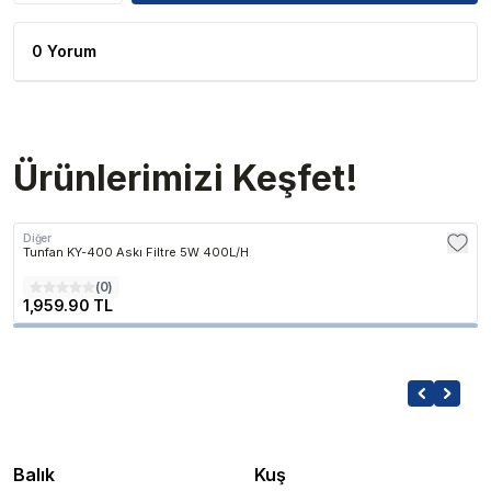
0 Yorum
Ürünlerimizi Keşfet!
Diğer
Tunfan KY-400 Askı Filtre 5W 400L/H
(
0
)
1,959.90 TL
Balık
Kuş