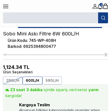
2
/
Akvaryum Askı Filtreler
/
Sobo Mini Askı Filtre 6W 600L/H
★ Atakan Petshop,
Sobo yetkili satıcısıdır.
Sobo Mini Askı Filtre 6W 600L/H
Ürün Kodu
:
745-WP-408H
Barkod
:
6925394800477
1,124.34
TL
Ürün Seçenekleri
280L/H
600L/H
580L/H
23
saat
3
dakika
içinde sipariş verirseniz
yarın
kargoda!
Kargoya Teslim
Akvaryum bitkileri kategorisindeki siparişler ertesi