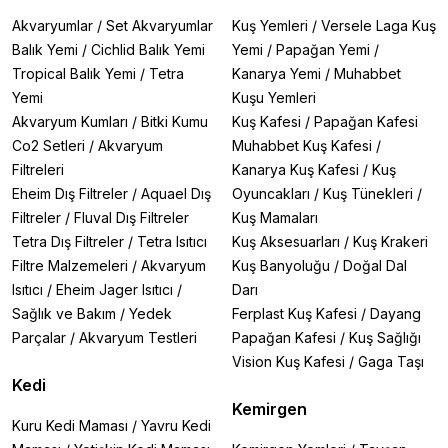
Akvaryumlar
/
Set Akvaryumlar
Kuş Yemleri
/
Versele Laga Kuş
Balık Yemi
/
Cichlid Balık Yemi
Yemi
/
Papağan Yemi
/
Tropical Balık Yemi
/
Tetra
Kanarya Yemi
/
Muhabbet
Yemi
Kuşu Yemleri
Akvaryum Kumları
/
Bitki Kumu
Kuş Kafesi
/
Papağan Kafesi
Co2 Setleri
/
Akvaryum
Muhabbet Kuş Kafesi
/
Filtreleri
Kanarya Kuş Kafesi
/
Kuş
Eheim Dış Filtreler
/
Aquael Dış
Oyuncakları
/
Kuş Tünekleri
/
Filtreler
/
Fluval Dış Filtreler
Kuş Mamaları
Tetra Dış Filtreler
/
Tetra Isıtıcı
Kuş Aksesuarları
/
Kuş Krakeri
Filtre Malzemeleri
/
Akvaryum
Kuş Banyoluğu
/
Doğal Dal
Isıtıcı
/
Eheim Jager Isıtıcı
/
Darı
Sağlık ve Bakım
/
Yedek
Ferplast Kuş Kafesi
/
Dayang
Parçalar
/
Akvaryum Testleri
Papağan Kafesi
/
Kuş Sağlığı
Vision Kuş Kafesi
/
Gaga Taşı
Kedi
Kemirgen
Kuru Kedi Maması
/
Yavru Kedi