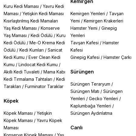
Kemirgen
Kuru Kedi Maması
/
Yavru Kedi
Maması
/
Yetişkin Kedi Maması
Kemirgen Yemleri
/
Tavşan
Kısırlaştırılmış Kedi Mamaları
Yemi
/
Kemirgen Krakerleri
Yaş Kedi Maması
/
Konserve
Hamster Yemi
/
Ginepig
Yaş Maması
/
Kedi Ödülü
/
Kuru
Yemleri
Kedi Ödülü
/
Me-O Krema Kedi
Tavşan Kafesi
/
Hamster
Ödülü
/
Kedi Kumları
/
Sanicat
Kafesi
Kedi Kumu
/
Ever Clean Kedi
Ginepig Kafesi
/
Hamster Çarkı
Kumu
/
Lindocat Kedi Kumu
/
Sürüngen
Akıllı Kedi Tuvaleti
/
Mama Kabı
Kedi Tırmalama Tahtaları
/
Kedi
Sürüngen Teraryum
/
Tarakları
/
Furminator Taraklar
Sürüngen Matı
/
Sürüngen
Yemleri
/
Gecko Yemleri
/
Köpek
Kaplumbağa Yemleri
/
Köpek Maması
/
Yetişkin
Sürüngen Aydınlatma
Köpek Maması
/
Yavru Köpek
Canlı
Maması
Konserve Köpek Maması
/
Yaş