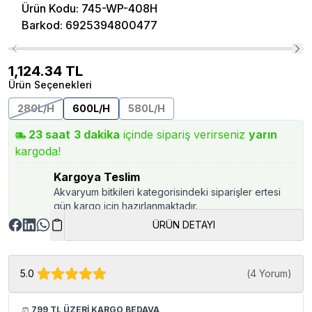
Ürün Kodu
:
745-WP-408H
Barkod
:
6925394800477
1,124.34
TL
Ürün Seçenekleri
280L/H
600L/H
580L/H
23
saat
3
dakika
içinde sipariş verirseniz
yarın
kargoda!
Kargoya Teslim
Akvaryum bitkileri kategorisindeki siparişler ertesi
gün kargo için hazırlanmaktadır.
ÜRÜN DETAYI
5.0
(
4 Yorum
)
799 TL ÜZERİ KARGO BEDAVA