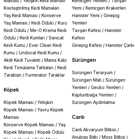
Maması
/
Yetişkin Kedi Maması
Kemirgen Yemleri
/
Tavşan
Kısırlaştırılmış Kedi Mamaları
Yemi
/
Kemirgen Krakerleri
Yaş Kedi Maması
/
Konserve
Hamster Yemi
/
Ginepig
Yaş Maması
/
Kedi Ödülü
/
Kuru
Yemleri
Kedi Ödülü
/
Me-O Krema Kedi
Tavşan Kafesi
/
Hamster
Ödülü
/
Kedi Kumları
/
Sanicat
Kafesi
Kedi Kumu
/
Ever Clean Kedi
Ginepig Kafesi
/
Hamster Çarkı
Kumu
/
Lindocat Kedi Kumu
/
Sürüngen
Akıllı Kedi Tuvaleti
/
Mama Kabı
Kedi Tırmalama Tahtaları
/
Kedi
Sürüngen Teraryum
/
Tarakları
/
Furminator Taraklar
Sürüngen Matı
/
Sürüngen
Yemleri
/
Gecko Yemleri
/
Köpek
Kaplumbağa Yemleri
/
Köpek Maması
/
Yetişkin
Sürüngen Aydınlatma
Köpek Maması
/
Yavru Köpek
Canlı
Maması
Konserve Köpek Maması
/
Yaş
Canlı Akvaryum Bitkisi
/
Köpek Maması
/
Köpek Ödülü
Anubias Bitki
/
Moss Bitkisi
/