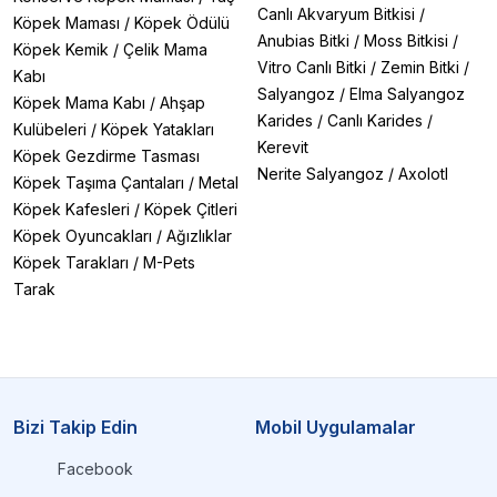
Canlı Akvaryum Bitkisi
/
Köpek Maması
/
Köpek Ödülü
Anubias Bitki
/
Moss Bitkisi
/
Köpek Kemik
/
Çelik Mama
Vitro Canlı Bitki
/
Zemin Bitki
/
Kabı
Salyangoz
/
Elma Salyangoz
Köpek Mama Kabı
/
Ahşap
Karides
/
Canlı Karides
/
Kulübeleri
/
Köpek Yatakları
Kerevit
Köpek Gezdirme Tasması
Nerite Salyangoz
/
Axolotl
Köpek Taşıma Çantaları
/
Metal
Köpek Kafesleri
/
Köpek Çitleri
Köpek Oyuncakları
/
Ağızlıklar
Köpek Tarakları
/
M-Pets
Tarak
Bizi Takip Edin
Mobil Uygulamalar
Facebook