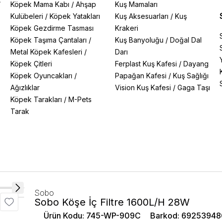
/
Köpek Mama Kabı
/
Ahşap
Kuş Mamaları
Kulübeleri
/
Köpek Yatakları
Kuş Aksesuarları
/
Kuş
Köpek Gezdirme Tasması
Krakeri
Köpek Taşıma Çantaları
/
Kuş Banyoluğu
/
Doğal Dal
Metal Köpek Kafesleri
/
Darı
Köpek Çitleri
Ferplast Kuş Kafesi
/
Dayang
Köpek Oyuncakları
/
Papağan Kafesi
/
Kuş Sağlığı
Ağızlıklar
Vision Kuş Kafesi
/
Gaga Taşı
Köpek Tarakları
/
M-Pets
Tarak
Sobo
Sobo Köşe İç Filtre 1600L/H 28W
Ürün Kodu
:
745-WP-909C
Barkod
:
69253948