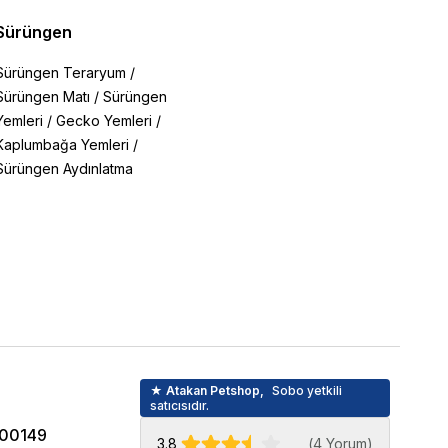
Sürüngen
Sürüngen Teraryum
/
Sürüngen Matı
/
Sürüngen
Yemleri
/
Gecko Yemleri
/
Kaplumbağa Yemleri
/
Sürüngen Aydınlatma
★ Atakan Petshop,
Sobo yetkili
satıcısıdır.
00149
3.8
(
4 Yorum
)