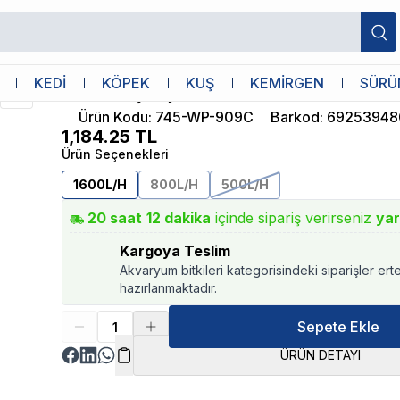
Sobo
KEDİ
KÖPEK
KUŞ
KEMİRGEN
SÜRÜ
Sobo Köşe İç Filtre 1600L/H 28W
Ürün Kodu
:
745-WP-909C
Barkod
:
69253948
1,184.25
TL
Ürün Seçenekleri
1600L/H
800L/H
500L/H
20
saat
12
dakika
içinde sipariş verirseniz
yar
Kargoya Teslim
Akvaryum bitkileri kategorisindeki siparişler ert
hazırlanmaktadır.
Sepete Ekle
ÜRÜN DETAYI