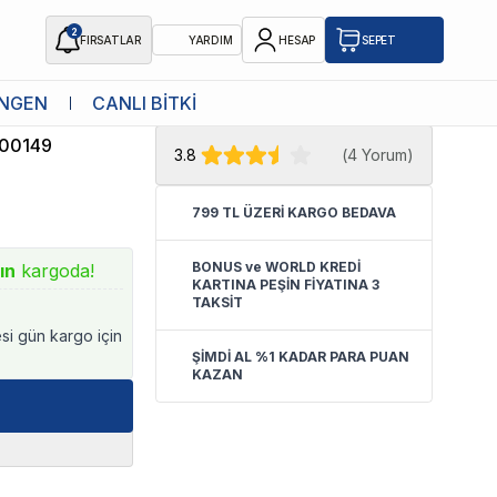
2
FIRSATLAR
YARDIM
HESAP
SEPET
★ Atakan Petshop,
Sobo yetkili
NGEN
CANLI BİTKİ
satıcısıdır.
00149
3.8
(
4 Yorum
)
799 TL ÜZERİ KARGO BEDAVA
BONUS ve WORLD KREDİ
ın
kargoda!
KARTINA PEŞİN FİYATINA 3
TAKSİT
esi gün kargo için
ŞİMDİ AL %1 KADAR PARA PUAN
KAZAN