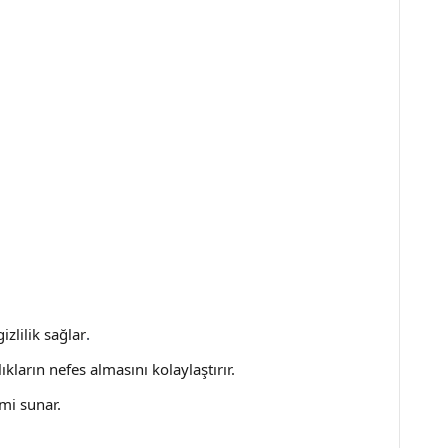
zlilik sağlar
.
ların nefes almasını kolaylaştırır.
imi sunar.