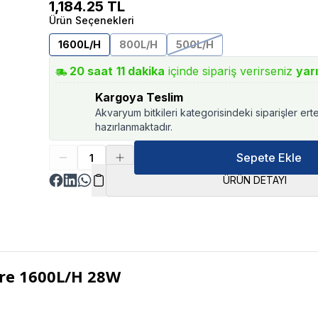
1,184.25
TL
Ürün Seçenekleri
1600L/H
800L/H
500L/H
20
saat
11
dakika
içinde sipariş verirseniz
yar
Kargoya Teslim
Akvaryum bitkileri kategorisindeki siparişler ert
hazırlanmaktadır.
Sepete Ekle
ÜRÜN DETAYI
tre 1600L/H 28W