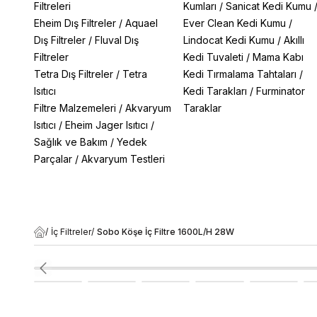
Filtreleri
Kumları
/
Sanicat Kedi Kumu
Eheim Dış Filtreler
/
Aquael
Ever Clean Kedi Kumu
/
Dış Filtreler
/
Fluval Dış
Lindocat Kedi Kumu
/
Akıllı
Filtreler
Kedi Tuvaleti
/
Mama Kabı
Tetra Dış Filtreler
/
Tetra
Kedi Tırmalama Tahtaları
/
Isıtıcı
Kedi Tarakları
/
Furminator
Filtre Malzemeleri
/
Akvaryum
Taraklar
Isıtıcı
/
Eheim Jager Isıtıcı
/
Sağlık ve Bakım
/
Yedek
Parçalar
/
Akvaryum Testleri
/
İç Filtreler
/
Sobo Köşe İç Filtre 1600L/H 28W