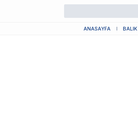
/
İç Filtreler
/
Sobo Köşe İç Filtre 1600L/H 28W
ANASAYFA
BALIK