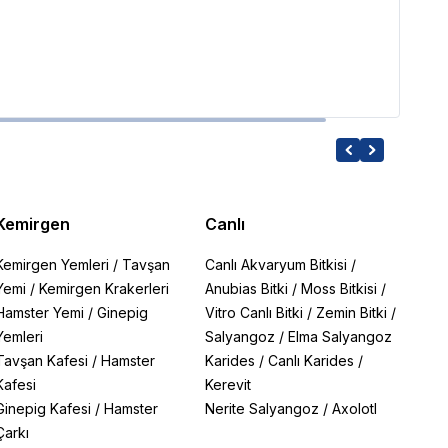
2,238
Kemirgen
Canlı
Kemirgen Yemleri
/
Tavşan
Canlı Akvaryum Bitkisi
/
Yemi
/
Kemirgen Krakerleri
Anubias Bitki
/
Moss Bitkisi
/
Hamster Yemi
/
Ginepig
Vitro Canlı Bitki
/
Zemin Bitki
/
Yemleri
Salyangoz
/
Elma Salyangoz
Tavşan Kafesi
/
Hamster
Karides
/
Canlı Karides
/
Kafesi
Kerevit
Ginepig Kafesi
/
Hamster
Nerite Salyangoz
/
Axolotl
Çarkı