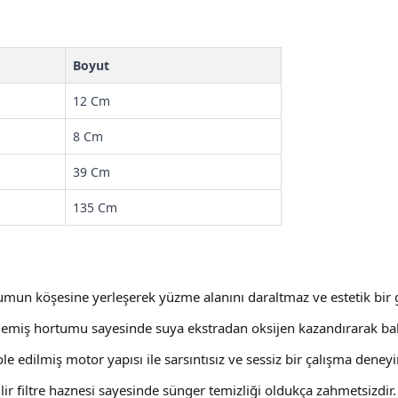
Boyut
12 Cm
8 Cm
39 Cm
135 Cm
umun köşesine yerleşerek yüzme alanını daraltmaz ve estetik bir gi
 emiş hortumu sayesinde suya ekstradan oksijen kazandırarak balık
zole edilmiş motor yapısı ile sarsıntısız ve sessiz bir çalışma deney
bilir filtre haznesi sayesinde sünger temizliği oldukça zahmetsizdir.