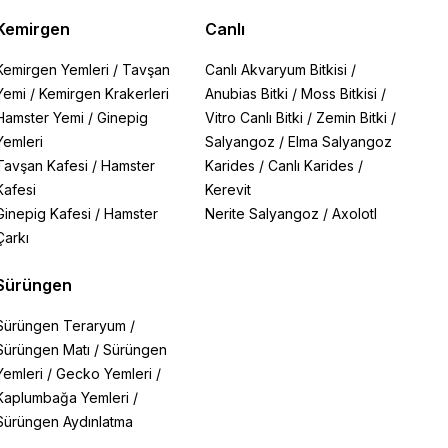
Kemirgen
Canlı
Kemirgen Yemleri
/
Tavşan
Canlı Akvaryum Bitkisi
/
Yemi
/
Kemirgen Krakerleri
Anubias Bitki
/
Moss Bitkisi
/
Hamster Yemi
/
Ginepig
Vitro Canlı Bitki
/
Zemin Bitki
/
Yemleri
Salyangoz
/
Elma Salyangoz
Tavşan Kafesi
/
Hamster
Karides
/
Canlı Karides
/
Kafesi
Kerevit
Ginepig Kafesi
/
Hamster
Nerite Salyangoz
/
Axolotl
Çarkı
Sürüngen
Sürüngen Teraryum
/
Sürüngen Matı
/
Sürüngen
Yemleri
/
Gecko Yemleri
/
Kaplumbağa Yemleri
/
Sürüngen Aydınlatma