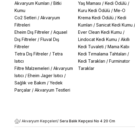
Akvaryum Kumları
/
Bitki
Yaş Maması
/
Kedi Ödülü
/
Kumu
Kuru Kedi Ödülü
/
Me-O
Co2 Setleri
/
Akvaryum
Krema Kedi Ödülü
/
Kedi
Filtreleri
Kumları
/
Sanicat Kedi Kumu
Eheim Dış Filtreler
/
Aquael
Ever Clean Kedi Kumu
/
Dış Filtreler
/
Fluval Dış
Lindocat Kedi Kumu
/
Akıllı
Filtreler
Kedi Tuvaleti
/
Mama Kabı
Tetra Dış Filtreler
/
Tetra
Kedi Tırmalama Tahtaları
/
Isıtıcı
Kedi Tarakları
/
Furminator
Filtre Malzemeleri
/
Akvaryum
Taraklar
Isıtıcı
/
Eheim Jager Isıtıcı
/
Sağlık ve Bakım
/
Yedek
Parçalar
/
Akvaryum Testleri
/
Akvaryum Kepçeleri
/
Sera Balık Kepçesi No 4 20 Cm