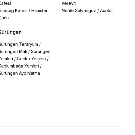
Kafesi
Kerevit
Ginepig Kafesi
/
Hamster
Nerite Salyangoz
/
Axolotl
Çarkı
Sürüngen
Sürüngen Teraryum
/
Sürüngen Matı
/
Sürüngen
Yemleri
/
Gecko Yemleri
/
Kaplumbağa Yemleri
/
Sürüngen Aydınlatma