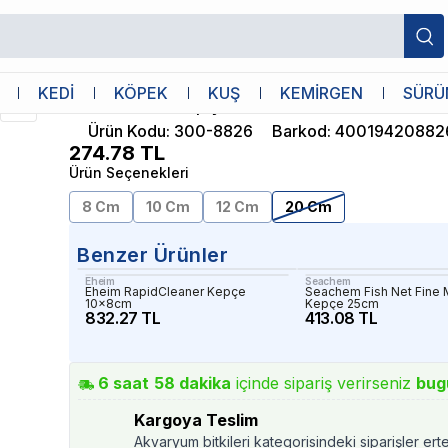
Sera
KEDİ
KÖPEK
KUŞ
KEMİRGEN
SÜRÜ
Sera Balık Kepçesi No 4 20 Cm
Ürün Kodu
:
300-8826
Barkod
:
40019420882
274.78
TL
Ürün Seçenekleri
8 Cm
10 Cm
12 Cm
20 Cm
Benzer Ürünler
Eheim
Seachem
Eheim RapidCleaner Kepçe
Seachem Fish Net Fine
10x8cm
Kepçe 25cm
832.27 TL
413.08 TL
6
saat
58
dakika
içinde sipariş verirseniz
bug
Kargoya Teslim
Akvaryum bitkileri kategorisindeki siparişler ert