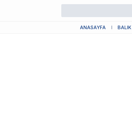
/
Akvaryum Kepçeleri
/
Sera Balık Kepçesi No 4 20 Cm
ANASAYFA
BALIK