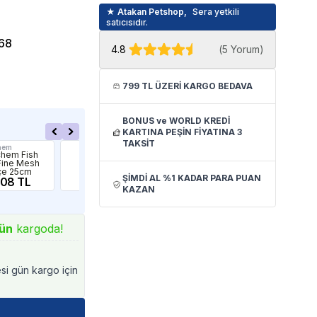
★ Atakan Petshop,
Sera yetkili
satıcısıdır.
68
4.8
(
5 Yorum
)
799 TL ÜZERİ KARGO BEDAVA
BONUS ve WORLD KREDİ
KARTINA PEŞİN FİYATINA 3
TAKSİT
hem
Sera
Aqu
hem Fish
Sera Balık
Aqu
Fine Mesh
Kepçesi No 3 12
Tel
çe 25cm
Cm
Ke
ŞİMDİ AL %1 KADAR PARA PUAN
.08 TL
154.97 TL
20
64
KAZAN
ün
kargoda!
esi gün kargo için