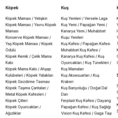
Köpek
Kuş
Köpek Maması
/
Yetişkin
Kuş Yemleri
/
Versele Laga
Köpek Maması
/
Yavru Köpek
Kuş Yemi
/
Papağan Yemi
/
Maması
Kanarya Yemi
/
Muhabbet
Konserve Köpek Maması
/
Kuşu Yemleri
Yaş Köpek Maması
/
Köpek
Kuş Kafesi
/
Papağan Kafesi
Ödülü
Muhabbet Kuş Kafesi
/
Köpek Kemik
/
Çelik Mama
Kanarya Kuş Kafesi
/
Kuş
Kabı
Oyuncakları
/
Kuş Tünekleri
/
/
Köpek Mama Kabı
/
Ahşap
Kuş Mamaları
Kulübeleri
/
Köpek Yatakları
Kuş Aksesuarları
/
Kuş
Köpek Gezdirme Tasması
Krakeri
Köpek Taşıma Çantaları
/
Kuş Banyoluğu
/
Doğal Dal
Metal Köpek Kafesleri
/
Darı
Köpek Çitleri
Ferplast Kuş Kafesi
/
Dayang
Köpek Oyuncakları
/
Papağan Kafesi
/
Kuş Sağlığı
Ağızlıklar
Vision Kuş Kafesi
/
Gaga Taşı