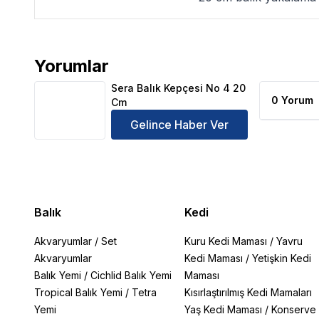
Yorumlar
Sera Balık Kepçesi No 4 20 Cm Ürün Yorumları
Sera Balık Kepçesi No 4 20
0 Yorum
Cm
Gelince Haber Ver
Balık
Kedi
Akvaryumlar
/
Set
Kuru Kedi Maması
/
Yavru
Akvaryumlar
Kedi Maması
/
Yetişkin Kedi
Balık Yemi
/
Cichlid Balık Yemi
Maması
Tropical Balık Yemi
/
Tetra
Kısırlaştırılmış Kedi Mamaları
Yemi
Yaş Kedi Maması
/
Konserve