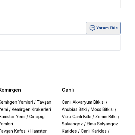
Yorum Ekle
Kemirgen
Canlı
Kemirgen Yemleri
/
Tavşan
Canlı Akvaryum Bitkisi
/
Yemi
/
Kemirgen Krakerleri
Anubias Bitki
/
Moss Bitkisi
/
Hamster Yemi
/
Ginepig
Vitro Canlı Bitki
/
Zemin Bitki
/
Yemleri
Salyangoz
/
Elma Salyangoz
Tavşan Kafesi
/
Hamster
Karides
/
Canlı Karides
/