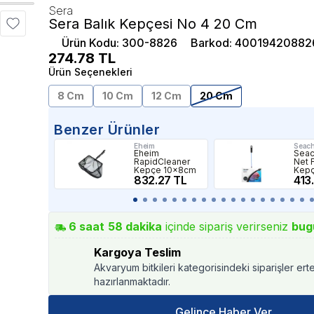
Sera
Sera Balık Kepçesi No 4 20 Cm
Ürün Kodu
:
300-8826
Barkod
:
40019420882
274.78
TL
Ürün Seçenekleri
8 Cm
10 Cm
12 Cm
20 Cm
Benzer Ürünler
Eheim
Seac
Eheim
Seac
RapidCleaner
Net 
Kepçe 10x8cm
Kep
832.27 TL
413
6
saat
58
dakika
içinde sipariş verirseniz
bug
Kargoya Teslim
Akvaryum bitkileri kategorisindeki siparişler ert
hazırlanmaktadır.
Gelince Haber Ver