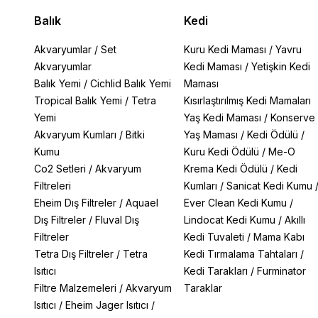
Balık
Kedi
Akvaryumlar
/
Set
Kuru Kedi Maması
/
Yavru
Akvaryumlar
Kedi Maması
/
Yetişkin Kedi
Balık Yemi
/
Cichlid Balık Yemi
Maması
Tropical Balık Yemi
/
Tetra
Kısırlaştırılmış Kedi Mamaları
Yemi
Yaş Kedi Maması
/
Konserve
Akvaryum Kumları
/
Bitki
Yaş Maması
/
Kedi Ödülü
/
Kumu
Kuru Kedi Ödülü
/
Me-O
Co2 Setleri
/
Akvaryum
Krema Kedi Ödülü
/
Kedi
Filtreleri
Kumları
/
Sanicat Kedi Kumu
Eheim Dış Filtreler
/
Aquael
Ever Clean Kedi Kumu
/
Dış Filtreler
/
Fluval Dış
Lindocat Kedi Kumu
/
Akıllı
Filtreler
Kedi Tuvaleti
/
Mama Kabı
Tetra Dış Filtreler
/
Tetra
Kedi Tırmalama Tahtaları
/
Isıtıcı
Kedi Tarakları
/
Furminator
Filtre Malzemeleri
/
Akvaryum
Taraklar
Isıtıcı
/
Eheim Jager Isıtıcı
/