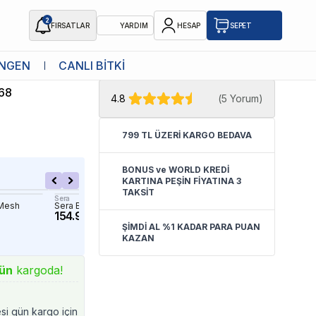
2
FIRSATLAR
YARDIM
HESAP
SEPET
★ Atakan Petshop,
Sera yetkili
NGEN
CANLI BİTKİ
satıcısıdır.
68
4.8
(
5 Yorum
)
799 TL ÜZERİ KARGO BEDAVA
BONUS ve WORLD KREDİ
KARTINA PEŞİN FİYATINA 3
TAKSİT
Sera
Aquael
 Mesh
Sera Balık Kepçesi No 3 12 Cm
Aquael Fish Net Telesko
154.97 TL
No:8 20x15Cm
642.38 TL
ŞİMDİ AL %1 KADAR PARA PUAN
KAZAN
ün
kargoda!
esi gün kargo için