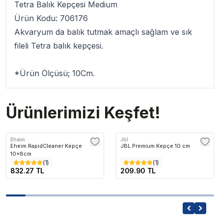
Tetra Balık Kepçesi Medium
Ürün Kodu: 706176
Akvaryum da balık tutmak amaçlı sağlam ve sık
fileli Tetra balık kepçesi.
*Ürün Ölçüsü; 10Cm.
Ürünlerimizi Keşfet!
Eheim
Jbl
Eheim RapidCleaner Kepçe
JBL Premium Kepçe 10 cm
10x8cm
(
1
)
(
1
)
832.27 TL
209.90 TL