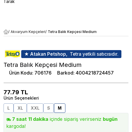
Tarak
/
Akvaryum Kepçeleri
/
Tetra Balık Kepçesi Medium
★ Atakan Petshop,
Tetra yetkili satıcısıdır.
Tetra Balık Kepçesi Medium
Ürün Kodu
:
706176
Barkod
:
4004218724457
77.79
TL
Ürün Seçenekleri
L
XL
XXL
S
M
7
saat
11
dakika
içinde sipariş verirseniz
bugün
kargoda!