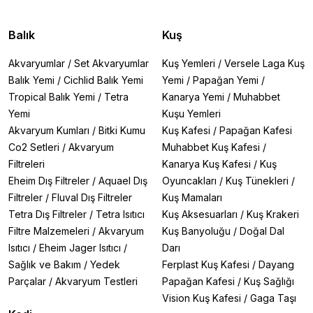
Balık
Kuş
Akvaryumlar
/
Set Akvaryumlar
Kuş Yemleri
/
Versele Laga Kuş
Balık Yemi
/
Cichlid Balık Yemi
Yemi
/
Papağan Yemi
/
Tropical Balık Yemi
/
Tetra
Kanarya Yemi
/
Muhabbet
Yemi
Kuşu Yemleri
Akvaryum Kumları
/
Bitki Kumu
Kuş Kafesi
/
Papağan Kafesi
Co2 Setleri
/
Akvaryum
Muhabbet Kuş Kafesi
/
Filtreleri
Kanarya Kuş Kafesi
/
Kuş
Eheim Dış Filtreler
/
Aquael Dış
Oyuncakları
/
Kuş Tünekleri
/
Filtreler
/
Fluval Dış Filtreler
Kuş Mamaları
Tetra Dış Filtreler
/
Tetra Isıtıcı
Kuş Aksesuarları
/
Kuş Krakeri
Filtre Malzemeleri
/
Akvaryum
Kuş Banyoluğu
/
Doğal Dal
Isıtıcı
/
Eheim Jager Isıtıcı
/
Darı
Sağlık ve Bakım
/
Yedek
Ferplast Kuş Kafesi
/
Dayang
Parçalar
/
Akvaryum Testleri
Papağan Kafesi
/
Kuş Sağlığı
Vision Kuş Kafesi
/
Gaga Taşı