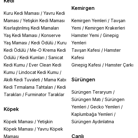
Kedi
Kemirgen
Kuru Kedi Maması
/
Yavru Kedi
Maması
/
Yetişkin Kedi Maması
Kemirgen Yemleri
/
Tavşan
Kısırlaştırılmış Kedi Mamaları
Yemi
/
Kemirgen Krakerleri
Yaş Kedi Maması
/
Konserve
Hamster Yemi
/
Ginepig
Yaş Maması
/
Kedi Ödülü
/
Kuru
Yemleri
Kedi Ödülü
/
Me-O Krema Kedi
Tavşan Kafesi
/
Hamster
Ödülü
/
Kedi Kumları
/
Sanicat
Kafesi
Kedi Kumu
/
Ever Clean Kedi
Ginepig Kafesi
/
Hamster Çarkı
Kumu
/
Lindocat Kedi Kumu
/
Sürüngen
Akıllı Kedi Tuvaleti
/
Mama Kabı
Kedi Tırmalama Tahtaları
/
Kedi
Sürüngen Teraryum
/
Tarakları
/
Furminator Taraklar
Sürüngen Matı
/
Sürüngen
Yemleri
/
Gecko Yemleri
/
Köpek
Kaplumbağa Yemleri
/
Köpek Maması
/
Yetişkin
Sürüngen Aydınlatma
Köpek Maması
/
Yavru Köpek
Canlı
Maması