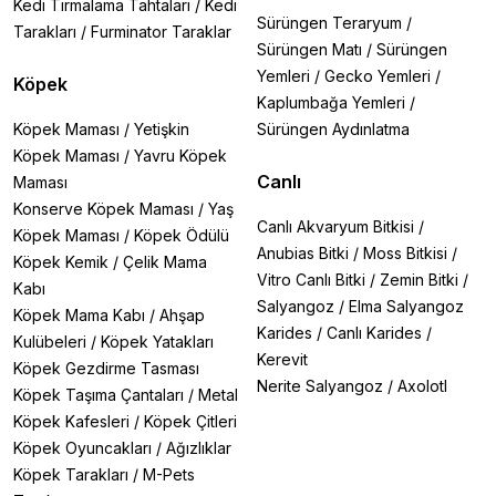
Kedi Tırmalama Tahtaları
/
Kedi
Sürüngen Teraryum
/
Tarakları
/
Furminator Taraklar
Sürüngen Matı
/
Sürüngen
Yemleri
/
Gecko Yemleri
/
Köpek
Kaplumbağa Yemleri
/
Köpek Maması
/
Yetişkin
Sürüngen Aydınlatma
Köpek Maması
/
Yavru Köpek
Canlı
Maması
Konserve Köpek Maması
/
Yaş
Canlı Akvaryum Bitkisi
/
Köpek Maması
/
Köpek Ödülü
Anubias Bitki
/
Moss Bitkisi
/
Köpek Kemik
/
Çelik Mama
Vitro Canlı Bitki
/
Zemin Bitki
/
Kabı
Salyangoz
/
Elma Salyangoz
Köpek Mama Kabı
/
Ahşap
Karides
/
Canlı Karides
/
Kulübeleri
/
Köpek Yatakları
Kerevit
Köpek Gezdirme Tasması
Nerite Salyangoz
/
Axolotl
Köpek Taşıma Çantaları
/
Metal
Köpek Kafesleri
/
Köpek Çitleri
Köpek Oyuncakları
/
Ağızlıklar
Köpek Tarakları
/
M-Pets