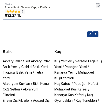
Eheim
Eheim RapidCleaner Kepçe 10x8cm
(
1
)
832.27 TL
Balık
Kuş
Akvaryumlar
/
Set Akvaryumlar
Kuş Yemleri
/
Versele Laga Kuş
Balık Yemi
/
Cichlid Balık Yemi
Yemi
/
Papağan Yemi
/
Tropical Balık Yemi
/
Tetra
Kanarya Yemi
/
Muhabbet
Yemi
Kuşu Yemleri
Akvaryum Kumları
/
Bitki Kumu
Kuş Kafesi
/
Papağan Kafesi
Co2 Setleri
/
Akvaryum
Muhabbet Kuş Kafesi
/
Filtreleri
Kanarya Kuş Kafesi
/
Kuş
Eheim Dış Filtreler
/
Aquael Dış
Oyuncakları
/
Kuş Tünekleri
/