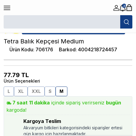
2
/
Akvaryum Kepçeleri
/
Tetra Balık Kepçesi Medium
★ Atakan Petshop,
Tetra yetkili satıcısıdır.
Tetra Balık Kepçesi Medium
Ürün Kodu
:
706176
Barkod
:
4004218724457
77.79
TL
Ürün Seçenekleri
L
XL
XXL
S
M
7
saat
11
dakika
içinde sipariş verirseniz
bugün
kargoda!
Kargoya Teslim
Akvaryum bitkileri kategorisindeki siparişler ertesi
gün kargo için hazırlanmaktadır.