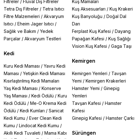
Filtreler
/
Fluval Dış Filtreler
Kuş Mamaları
Tetra Dış Filtreler
/
Tetra Isıtıcı
Kuş Aksesuarları
/
Kuş Krakeri
Filtre Malzemeleri
/
Akvaryum
Kuş Banyoluğu
/
Doğal Dal
Isıtıcı
/
Eheim Jager Isıtıcı
/
Darı
Sağlık ve Bakım
/
Yedek
Ferplast Kuş Kafesi
/
Dayang
Parçalar
/
Akvaryum Testleri
Papağan Kafesi
/
Kuş Sağlığı
Vision Kuş Kafesi
/
Gaga Taşı
Kedi
Kemirgen
Kuru Kedi Maması
/
Yavru Kedi
Maması
/
Yetişkin Kedi Maması
Kemirgen Yemleri
/
Tavşan
Kısırlaştırılmış Kedi Mamaları
Yemi
/
Kemirgen Krakerleri
Yaş Kedi Maması
/
Konserve
Hamster Yemi
/
Ginepig
Yaş Maması
/
Kedi Ödülü
/
Kuru
Yemleri
Kedi Ödülü
/
Me-O Krema Kedi
Tavşan Kafesi
/
Hamster
Ödülü
/
Kedi Kumları
/
Sanicat
Kafesi
Kedi Kumu
/
Ever Clean Kedi
Ginepig Kafesi
/
Hamster Çarkı
Kumu
/
Lindocat Kedi Kumu
/
Sürüngen
Akıllı Kedi Tuvaleti
/
Mama Kabı