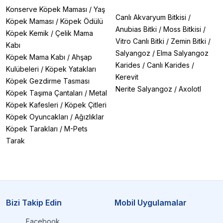
Konserve Köpek Maması
/
Yaş
Canlı Akvaryum Bitkisi
/
Köpek Maması
/
Köpek Ödülü
Anubias Bitki
/
Moss Bitkisi
/
Köpek Kemik
/
Çelik Mama
Vitro Canlı Bitki
/
Zemin Bitki
/
Kabı
Salyangoz
/
Elma Salyangoz
Köpek Mama Kabı
/
Ahşap
Karides
/
Canlı Karides
/
Kulübeleri
/
Köpek Yatakları
Kerevit
Köpek Gezdirme Tasması
Nerite Salyangoz
/
Axolotl
Köpek Taşıma Çantaları
/
Metal
Köpek Kafesleri
/
Köpek Çitleri
Köpek Oyuncakları
/
Ağızlıklar
Köpek Tarakları
/
M-Pets
Tarak
Bizi Takip Edin
Mobil Uygulamalar
Facebook