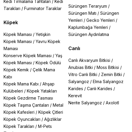
Kedi Tırmalama Tahtaları
/
Kedi
Sürüngen Teraryum
/
Tarakları
/
Furminator Taraklar
Sürüngen Matı
/
Sürüngen
Yemleri
/
Gecko Yemleri
/
Köpek
Kaplumbağa Yemleri
/
Köpek Maması
/
Yetişkin
Sürüngen Aydınlatma
Köpek Maması
/
Yavru Köpek
Canlı
Maması
Konserve Köpek Maması
/
Yaş
Canlı Akvaryum Bitkisi
/
Köpek Maması
/
Köpek Ödülü
Anubias Bitki
/
Moss Bitkisi
/
Köpek Kemik
/
Çelik Mama
Vitro Canlı Bitki
/
Zemin Bitki
/
Kabı
Salyangoz
/
Elma Salyangoz
Köpek Mama Kabı
/
Ahşap
Karides
/
Canlı Karides
/
Kulübeleri
/
Köpek Yatakları
Kerevit
Köpek Gezdirme Tasması
Nerite Salyangoz
/
Axolotl
Köpek Taşıma Çantaları
/
Metal
Köpek Kafesleri
/
Köpek Çitleri
Köpek Oyuncakları
/
Ağızlıklar
Köpek Tarakları
/
M-Pets