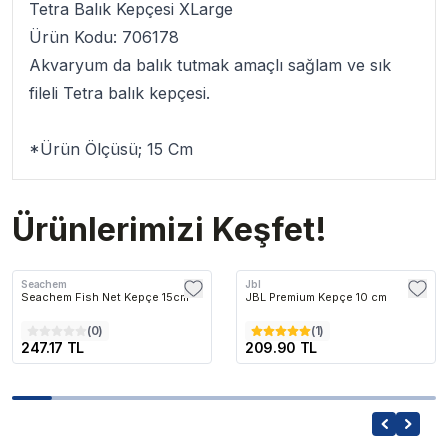
Tetra Balık Kepçesi XLarge
Ürün Kodu: 706178
Akvaryum da balık tutmak amaçlı sağlam ve sık
fileli Tetra balık kepçesi.
*Ürün Ölçüsü; 15 Cm
Ürünlerimizi Keşfet!
Seachem
Jbl
Seachem Fish Net Kepçe 15cm
JBL Premium Kepçe 10 cm
(
0
)
(
1
)
247.17 TL
209.90 TL