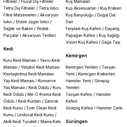
Filtreler
/
Fluval Dış Filtreler
Kuş Mamaları
Tetra Dış Filtreler
/
Tetra Isıtıcı
Kuş Aksesuarları
/
Kuş Krakeri
Filtre Malzemeleri
/
Akvaryum
Kuş Banyoluğu
/
Doğal Dal
Isıtıcı
/
Eheim Jager Isıtıcı
/
Darı
Sağlık ve Bakım
/
Yedek
Ferplast Kuş Kafesi
/
Dayang
Parçalar
/
Akvaryum Testleri
Papağan Kafesi
/
Kuş Sağlığı
Vision Kuş Kafesi
/
Gaga Taşı
Kedi
Kemirgen
Kuru Kedi Maması
/
Yavru Kedi
Maması
/
Yetişkin Kedi Maması
Kemirgen Yemleri
/
Tavşan
Kısırlaştırılmış Kedi Mamaları
Yemi
/
Kemirgen Krakerleri
Yaş Kedi Maması
/
Konserve
Hamster Yemi
/
Ginepig
Yaş Maması
/
Kedi Ödülü
/
Kuru
Yemleri
Kedi Ödülü
/
Me-O Krema Kedi
Tavşan Kafesi
/
Hamster
Ödülü
/
Kedi Kumları
/
Sanicat
Kafesi
Kedi Kumu
/
Ever Clean Kedi
Ginepig Kafesi
/
Hamster Çarkı
Kumu
/
Lindocat Kedi Kumu
/
Sürüngen
Akıllı Kedi Tuvaleti
/
Mama Kabı