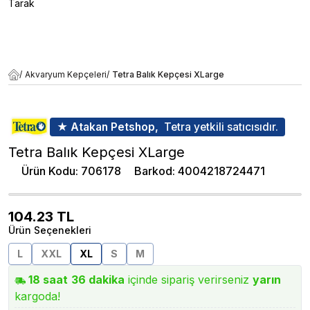
Tarak
/
Akvaryum Kepçeleri
/
Tetra Balık Kepçesi XLarge
★ Atakan Petshop,
Tetra yetkili satıcısıdır.
Tetra Balık Kepçesi XLarge
Ürün Kodu
:
706178
Barkod
:
4004218724471
104.23
TL
Ürün Seçenekleri
L
XXL
XL
S
M
18
saat
36
dakika
içinde sipariş verirseniz
yarın
kargoda!