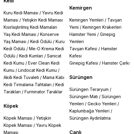
Kedi
Kemirgen
Kuru Kedi Maması
/
Yavru Kedi
Maması
/
Yetişkin Kedi Maması
Kemirgen Yemleri
/
Tavşan
Kısırlaştırılmış Kedi Mamaları
Yemi
/
Kemirgen Krakerleri
Yaş Kedi Maması
/
Konserve
Hamster Yemi
/
Ginepig
Yaş Maması
/
Kedi Ödülü
/
Kuru
Yemleri
Kedi Ödülü
/
Me-O Krema Kedi
Tavşan Kafesi
/
Hamster
Ödülü
/
Kedi Kumları
/
Sanicat
Kafesi
Kedi Kumu
/
Ever Clean Kedi
Ginepig Kafesi
/
Hamster Çarkı
Kumu
/
Lindocat Kedi Kumu
/
Sürüngen
Akıllı Kedi Tuvaleti
/
Mama Kabı
Kedi Tırmalama Tahtaları
/
Kedi
Sürüngen Teraryum
/
Tarakları
/
Furminator Taraklar
Sürüngen Matı
/
Sürüngen
Yemleri
/
Gecko Yemleri
/
Köpek
Kaplumbağa Yemleri
/
Köpek Maması
/
Yetişkin
Sürüngen Aydınlatma
Köpek Maması
/
Yavru Köpek
Canlı
Maması