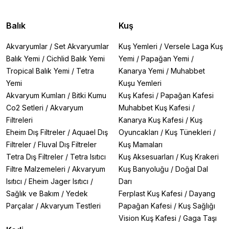
Balık
Kuş
Akvaryumlar
/
Set Akvaryumlar
Kuş Yemleri
/
Versele Laga Kuş
Balık Yemi
/
Cichlid Balık Yemi
Yemi
/
Papağan Yemi
/
Tropical Balık Yemi
/
Tetra
Kanarya Yemi
/
Muhabbet
Yemi
Kuşu Yemleri
Akvaryum Kumları
/
Bitki Kumu
Kuş Kafesi
/
Papağan Kafesi
Co2 Setleri
/
Akvaryum
Muhabbet Kuş Kafesi
/
Filtreleri
Kanarya Kuş Kafesi
/
Kuş
Eheim Dış Filtreler
/
Aquael Dış
Oyuncakları
/
Kuş Tünekleri
/
Filtreler
/
Fluval Dış Filtreler
Kuş Mamaları
Tetra Dış Filtreler
/
Tetra Isıtıcı
Kuş Aksesuarları
/
Kuş Krakeri
Filtre Malzemeleri
/
Akvaryum
Kuş Banyoluğu
/
Doğal Dal
Isıtıcı
/
Eheim Jager Isıtıcı
/
Darı
Sağlık ve Bakım
/
Yedek
Ferplast Kuş Kafesi
/
Dayang
Parçalar
/
Akvaryum Testleri
Papağan Kafesi
/
Kuş Sağlığı
Vision Kuş Kafesi
/
Gaga Taşı