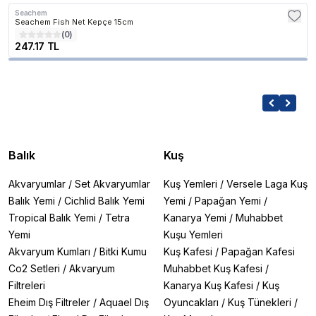
Seachem
Seachem Fish Net Kepçe 15cm
(
0
)
247.17 TL
Balık
Kuş
Akvaryumlar
/
Set Akvaryumlar
Kuş Yemleri
/
Versele Laga Kuş
Balık Yemi
/
Cichlid Balık Yemi
Yemi
/
Papağan Yemi
/
Tropical Balık Yemi
/
Tetra
Kanarya Yemi
/
Muhabbet
Yemi
Kuşu Yemleri
Akvaryum Kumları
/
Bitki Kumu
Kuş Kafesi
/
Papağan Kafesi
Co2 Setleri
/
Akvaryum
Muhabbet Kuş Kafesi
/
Filtreleri
Kanarya Kuş Kafesi
/
Kuş
Eheim Dış Filtreler
/
Aquael Dış
Oyuncakları
/
Kuş Tünekleri
/