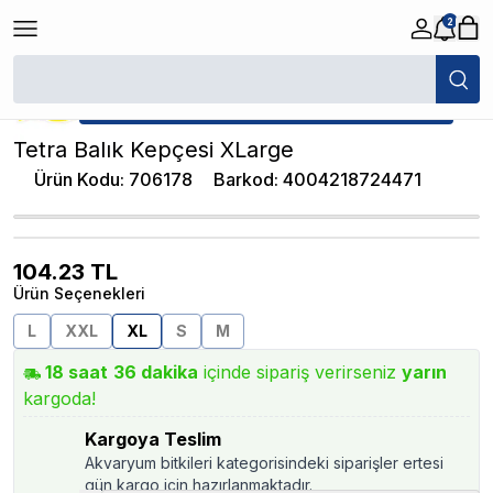
2
/
Akvaryum Kepçeleri
/
Tetra Balık Kepçesi XLarge
★ Atakan Petshop,
Tetra yetkili satıcısıdır.
Tetra Balık Kepçesi XLarge
Ürün Kodu
:
706178
Barkod
:
4004218724471
104.23
TL
Ürün Seçenekleri
L
XXL
XL
S
M
18
saat
36
dakika
içinde sipariş verirseniz
yarın
kargoda!
Kargoya Teslim
Akvaryum bitkileri kategorisindeki siparişler ertesi
gün kargo için hazırlanmaktadır.