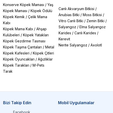
Konserve Köpek Maması
/
Yaş
Canlı Akvaryum Bitkisi
/
Köpek Maması
/
Köpek Ödülü
Anubias Bitki
/
Moss Bitkisi
/
Köpek Kemik
/
Çelik Mama
Vitro Canlı Bitki
/
Zemin Bitki
/
Kabı
Salyangoz
/
Elma Salyangoz
Köpek Mama Kabı
/
Ahşap
Karides
/
Canlı Karides
/
Kulübeleri
/
Köpek Yatakları
Kerevit
Köpek Gezdirme Tasması
Nerite Salyangoz
/
Axolotl
Köpek Taşıma Çantaları
/
Metal
Köpek Kafesleri
/
Köpek Çitleri
Köpek Oyuncakları
/
Ağızlıklar
Köpek Tarakları
/
M-Pets
Tarak
Bizi Takip Edin
Mobil Uygulamalar
Facebook