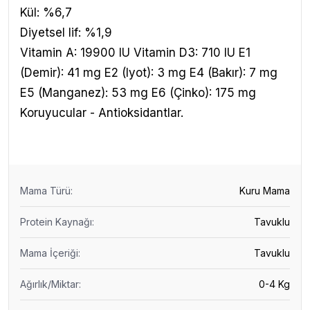
Kül: %6,7
Diyetsel lif: %1,9
Vitamin A: 19900 IU Vitamin D3: 710 IU E1
(Demir): 41 mg E2 (Iyot): 3 mg E4 (Bakır): 7 mg
E5 (Manganez): 53 mg E6 (Çinko): 175 mg
Koruyucular - Antioksidantlar.
Mama Türü
:
Kuru Mama
Protein Kaynağı
:
Tavuklu
Mama İçeriği
:
Tavuklu
Ağırlık/Miktar
:
0-4 Kg