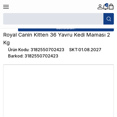
2
/
Yavru Kedi Maması
/
Royal Canin Kitten 36 Yavru Kedi Maması 2 Kg
★ Atakan Petshop,
Royal Canin yetkili
satıcısıdır.
Royal Canin Kitten 36 Yavru Kedi Maması 2
Kg
Ürün Kodu
:
3182550702423
SKT
:
01.08.2027
Barkod
:
3182550702423