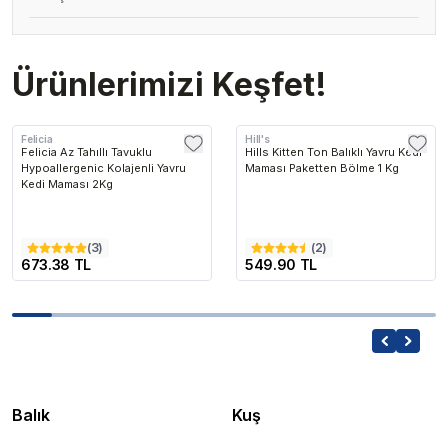
Ürünlerimizi Keşfet!
Felicia
Hill's
Felicia Az Tahıllı Tavuklu
Hills Kitten Ton Balıklı Yavru Kedi
Hypoallergenic Kolajenli Yavru
Maması Paketten Bölme 1 Kg
Kedi Maması 2Kg
(
3
)
(
2
)
673.38 TL
549.90 TL
Balık
Kuş