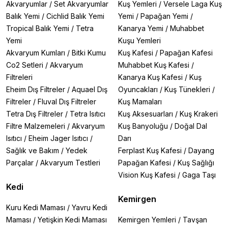
Akvaryumlar
/
Set Akvaryumlar
Kuş Yemleri
/
Versele Laga Kuş
Balık Yemi
/
Cichlid Balık Yemi
Yemi
/
Papağan Yemi
/
Tropical Balık Yemi
/
Tetra
Kanarya Yemi
/
Muhabbet
Yemi
Kuşu Yemleri
Akvaryum Kumları
/
Bitki Kumu
Kuş Kafesi
/
Papağan Kafesi
Co2 Setleri
/
Akvaryum
Muhabbet Kuş Kafesi
/
Filtreleri
Kanarya Kuş Kafesi
/
Kuş
Eheim Dış Filtreler
/
Aquael Dış
Oyuncakları
/
Kuş Tünekleri
/
Filtreler
/
Fluval Dış Filtreler
Kuş Mamaları
Tetra Dış Filtreler
/
Tetra Isıtıcı
Kuş Aksesuarları
/
Kuş Krakeri
Filtre Malzemeleri
/
Akvaryum
Kuş Banyoluğu
/
Doğal Dal
Isıtıcı
/
Eheim Jager Isıtıcı
/
Darı
Sağlık ve Bakım
/
Yedek
Ferplast Kuş Kafesi
/
Dayang
Parçalar
/
Akvaryum Testleri
Papağan Kafesi
/
Kuş Sağlığı
Vision Kuş Kafesi
/
Gaga Taşı
Kedi
Kemirgen
Kuru Kedi Maması
/
Yavru Kedi
Maması
/
Yetişkin Kedi Maması
Kemirgen Yemleri
/
Tavşan