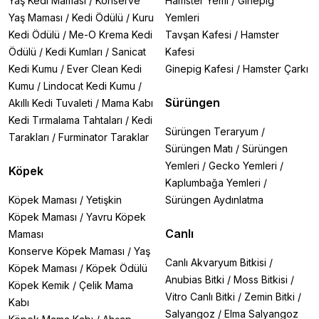
Yaş Kedi Maması
/
Konserve
Hamster Yemi
/
Ginepig
Yaş Maması
/
Kedi Ödülü
/
Kuru
Yemleri
Kedi Ödülü
/
Me-O Krema Kedi
Tavşan Kafesi
/
Hamster
Ödülü
/
Kedi Kumları
/
Sanicat
Kafesi
Kedi Kumu
/
Ever Clean Kedi
Ginepig Kafesi
/
Hamster Çarkı
Kumu
/
Lindocat Kedi Kumu
/
Sürüngen
Akıllı Kedi Tuvaleti
/
Mama Kabı
Kedi Tırmalama Tahtaları
/
Kedi
Sürüngen Teraryum
/
Tarakları
/
Furminator Taraklar
Sürüngen Matı
/
Sürüngen
Yemleri
/
Gecko Yemleri
/
Köpek
Kaplumbağa Yemleri
/
Köpek Maması
/
Yetişkin
Sürüngen Aydınlatma
Köpek Maması
/
Yavru Köpek
Canlı
Maması
Konserve Köpek Maması
/
Yaş
Canlı Akvaryum Bitkisi
/
Köpek Maması
/
Köpek Ödülü
Anubias Bitki
/
Moss Bitkisi
/
Köpek Kemik
/
Çelik Mama
Vitro Canlı Bitki
/
Zemin Bitki
/
Kabı
Salyangoz
/
Elma Salyangoz