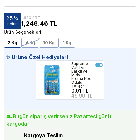
25
%
1,660.45 TL
1,248.46
TL
İndirim
Ürün Seçenekleri
2 Kg
4 Kg
10 Kg
1 Kg
✨ Ürüne Özel Hediyeler!
Supreme
Cat Ton
Balıklı ve
Midyeli
Krema Kedi
Ödülü
4x14gr
0.01 TL
49.90 TL
Bugün sipariş verirseniz Pazartesi günü
kargoda!
Kargoya Teslim