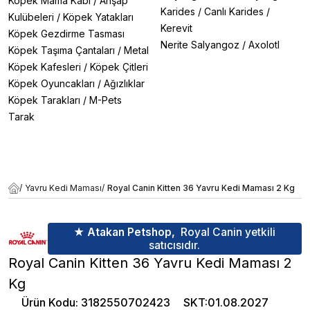
Köpek Mama Kabı
/
Ahşap
Karides
/
Canlı Karides
/
Kulübeleri
/
Köpek Yatakları
Kerevit
Köpek Gezdirme Tasması
Nerite Salyangoz
/
Axolotl
Köpek Taşıma Çantaları
/
Metal
Köpek Kafesleri
/
Köpek Çitleri
Köpek Oyuncakları
/
Ağızlıklar
Köpek Tarakları
/
M-Pets
Tarak
/
Yavru Kedi Maması
/
Royal Canin Kitten 36 Yavru Kedi Maması 2 Kg
★ Atakan Petshop,
Royal Canin yetkili
satıcısıdır.
Royal Canin Kitten 36 Yavru Kedi Maması 2
Kg
Ürün Kodu
:
3182550702423
SKT
:
01.08.2027