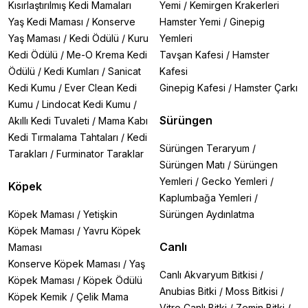
Kısırlaştırılmış Kedi Mamaları
Yemi
/
Kemirgen Krakerleri
Yaş Kedi Maması
/
Konserve
Hamster Yemi
/
Ginepig
Yaş Maması
/
Kedi Ödülü
/
Kuru
Yemleri
Kedi Ödülü
/
Me-O Krema Kedi
Tavşan Kafesi
/
Hamster
Ödülü
/
Kedi Kumları
/
Sanicat
Kafesi
Kedi Kumu
/
Ever Clean Kedi
Ginepig Kafesi
/
Hamster Çarkı
Kumu
/
Lindocat Kedi Kumu
/
Sürüngen
Akıllı Kedi Tuvaleti
/
Mama Kabı
Kedi Tırmalama Tahtaları
/
Kedi
Sürüngen Teraryum
/
Tarakları
/
Furminator Taraklar
Sürüngen Matı
/
Sürüngen
Yemleri
/
Gecko Yemleri
/
Köpek
Kaplumbağa Yemleri
/
Köpek Maması
/
Yetişkin
Sürüngen Aydınlatma
Köpek Maması
/
Yavru Köpek
Canlı
Maması
Konserve Köpek Maması
/
Yaş
Canlı Akvaryum Bitkisi
/
Köpek Maması
/
Köpek Ödülü
Anubias Bitki
/
Moss Bitkisi
/
Köpek Kemik
/
Çelik Mama
Vitro Canlı Bitki
/
Zemin Bitki
/