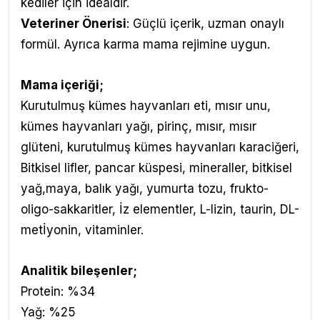
kediler için idealdir.
Veteriner Önerisi
: Güçlü içerik, uzman onaylı
formül. Ayrıca karma mama rejimine uygun.
Mama içeriği;
Kurutulmuş kümes hayvanları eti, mısır unu,
kümes hayvanları yağı, pirinç, mısır, mısır
glüteni, kurutulmuş kümes hayvanları karaciğeri,
Bitkisel lifler, pancar küspesi, mineraller, bitkisel
yağ,maya, balık yağı, yumurta tozu, frukto-
oligo-sakkaritler, İz elementler, L-lizin, taurin, DL-
metİyonin, vitaminler.
Analitik bileşenler;
Protein: %34
Yağ: %25