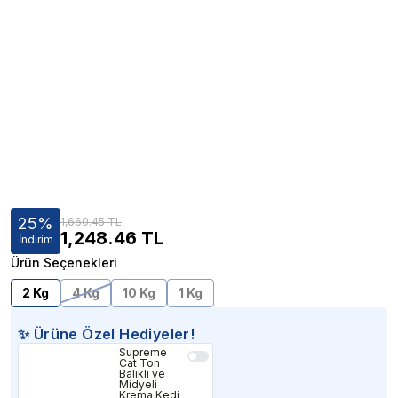
25
%
1,660.45 TL
1,248.46
TL
İndirim
Ürün Seçenekleri
2 Kg
4 Kg
10 Kg
1 Kg
✨ Ürüne Özel Hediyeler!
Supreme
Cat Ton
Balıklı ve
Midyeli
Krema Kedi