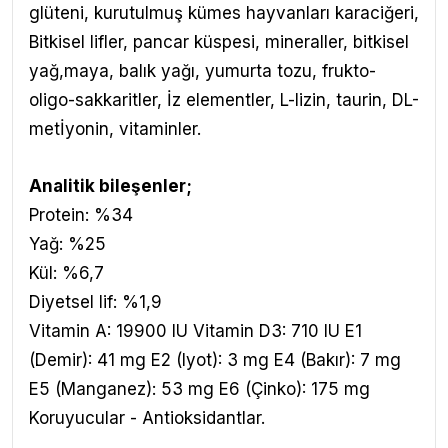
glüteni, kurutulmuş kümes hayvanları karaciğeri,
Bitkisel lifler, pancar küspesi, mineraller, bitkisel
yağ,maya, balık yağı, yumurta tozu, frukto-
oligo-sakkaritler, İz elementler, L-lizin, taurin, DL-
metİyonin, vitaminler.
Analitik bileşenler;
Protein: %34
Yağ: %25
Kül: %6,7
Diyetsel lif: %1,9
Vitamin A: 19900 IU Vitamin D3: 710 IU E1
(Demir): 41 mg E2 (Iyot): 3 mg E4 (Bakır): 7 mg
E5 (Manganez): 53 mg E6 (Çinko): 175 mg
Koruyucular - Antioksidantlar.