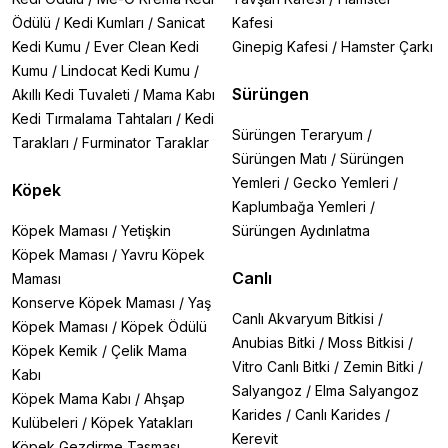
Ödülü
/
Kedi Kumları
/
Sanicat
Kafesi
Kedi Kumu
/
Ever Clean Kedi
Ginepig Kafesi
/
Hamster Çarkı
Kumu
/
Lindocat Kedi Kumu
/
Sürüngen
Akıllı Kedi Tuvaleti
/
Mama Kabı
Kedi Tırmalama Tahtaları
/
Kedi
Sürüngen Teraryum
/
Tarakları
/
Furminator Taraklar
Sürüngen Matı
/
Sürüngen
Yemleri
/
Gecko Yemleri
/
Köpek
Kaplumbağa Yemleri
/
Köpek Maması
/
Yetişkin
Sürüngen Aydınlatma
Köpek Maması
/
Yavru Köpek
Canlı
Maması
Konserve Köpek Maması
/
Yaş
Canlı Akvaryum Bitkisi
/
Köpek Maması
/
Köpek Ödülü
Anubias Bitki
/
Moss Bitkisi
/
Köpek Kemik
/
Çelik Mama
Vitro Canlı Bitki
/
Zemin Bitki
/
Kabı
Salyangoz
/
Elma Salyangoz
Köpek Mama Kabı
/
Ahşap
Karides
/
Canlı Karides
/
Kulübeleri
/
Köpek Yatakları
Kerevit
Köpek Gezdirme Tasması