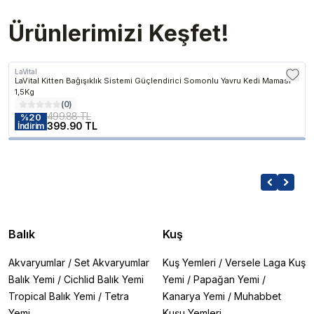
Ürünlerimizi Keşfet!
LaVital
LaVital Kitten Bağışıklık Sistemi Güçlendirici Somonlu Yavru Kedi Maması
1,5Kg
(
0
)
499.88 TL
%
20
399.90 TL
İndirim
Balık
Kuş
Akvaryumlar
/
Set Akvaryumlar
Kuş Yemleri
/
Versele Laga Kuş
Balık Yemi
/
Cichlid Balık Yemi
Yemi
/
Papağan Yemi
/
Tropical Balık Yemi
/
Tetra
Kanarya Yemi
/
Muhabbet
Yemi
Kuşu Yemleri