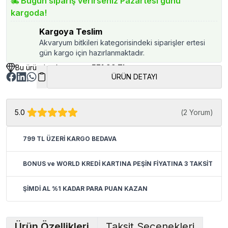
Bugün sipariş verirseniz Pazartesi günü
kargoda!
Kargoya Teslim
Akvaryum bitkileri kategorisindeki siparişler ertesi
gün kargo için hazırlanmaktadır.
Bu üründen kazancınız
571.99 TL
ÜRÜN DETAYI
5.0
(
2 Yorum
)
799 TL ÜZERİ KARGO BEDAVA
BONUS ve WORLD KREDİ KARTINA PEŞİN FİYATINA 3 TAKSİT
ŞİMDİ AL %1 KADAR PARA PUAN KAZAN
Ürün Özellikleri
Taksit Seçenekleri