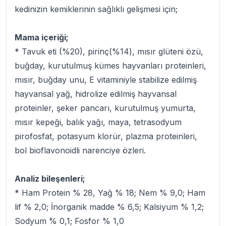
kedinizin kemiklerinin sağlıklı gelişmesi için;
Mama içeriği;
* Tavuk eti (%20), pirinç(%14), mısır glüteni özü,
buğday, kurutulmuş kümes hayvanları proteinleri,
mısır, buğday unu, E vitaminiyle stabilize edilmiş
hayvansal yağ, hidrolize edilmiş hayvansal
proteinler, şeker pancarı, kurutulmuş yumurta,
mısır kepeği, balık yağı, maya, tetrasodyum
pirofosfat, potasyum klorür, plazma proteinleri,
bol bioflavonoidli narenciye özleri.
Analiz bileşenleri;
* Ham Protein % 28, Yağ % 18; Nem % 9,0; Ham
lif % 2,0; İnorganik madde % 6,5; Kalsiyum % 1,2;
Sodyum % 0,1; Fosfor % 1,0