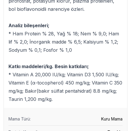
pirofosfat, potasyum klorür, plazma proteinleri,
bol bioflavonoidli narenciye özleri.
Analiz bileşenleri;
* Ham Protein % 28, Yağ % 18; Nem % 9,0; Ham
lif % 2,0; İnorganik madde % 6,5; Kalsiyum % 1,2;
Sodyum % 0,1; Fosfor % 1,0
Katkı maddeleri/kg. Besin katkıları;
* Vitamin A 20,000 IU/kg; Vitamin D3 1,500 IU/kg;
Vitamin E (α-tocopherol) 450 mg/kg; Vitamin C 350
mg/kg; Bakır(bakır sülfat pentahidrat) 8.8 mg/kg;
Taurin 1,200 mg/kg.
Mama Türü
:
Kuru Mama