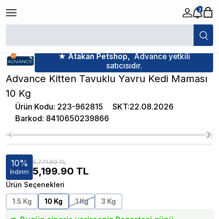
2
/
Yavru Kedi Maması
/
Advance Kitten Tavuklu Yavru Kedi Maması 10 Kg
Yavru Kedi Maması Kategorisinde
En Çok Satan 8. Ürünü
★ Atakan Petshop,
Advance yetkili
satıcısıdır.
Advance Kitten Tavuklu Yavru Kedi Maması
10 Kg
Ürün Kodu
:
223-962815
SKT
:
22.08.2026
Barkod
:
8410650239866
10
%
5,771.89 TL
5,199.90
TL
İndirim
Ürün Seçenekleri
1.5 Kg
10 Kg
1 Kg
3 Kg