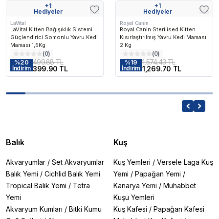
+
1
+
1
Hediyeler
Hediyeler
LaVital
Royal Canin
LaVital Kitten Bağışıklık Sistemi
Royal Canin Sterilised Kitten
Güçlendirici Somonlu Yavru Kedi
Kısırlaştırılmış Yavru Kedi Maması
Maması 1,5Kg
2 Kg
(
0
)
(
0
)
499.88 TL
1,574.43 TL
%
20
%
19
399.90 TL
1,269.70 TL
İndirim
İndirim
Balık
Kuş
Akvaryumlar
/
Set Akvaryumlar
Kuş Yemleri
/
Versele Laga Kuş
Balık Yemi
/
Cichlid Balık Yemi
Yemi
/
Papağan Yemi
/
Tropical Balık Yemi
/
Tetra
Kanarya Yemi
/
Muhabbet
Yemi
Kuşu Yemleri
Akvaryum Kumları
/
Bitki Kumu
Kuş Kafesi
/
Papağan Kafesi