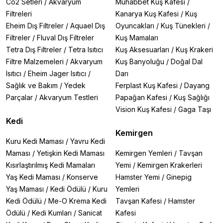
Co2 Setleri
/
Akvaryum
Muhabbet Kuş Kafesi
/
Filtreleri
Kanarya Kuş Kafesi
/
Kuş
Eheim Dış Filtreler
/
Aquael Dış
Oyuncakları
/
Kuş Tünekleri
/
Filtreler
/
Fluval Dış Filtreler
Kuş Mamaları
Tetra Dış Filtreler
/
Tetra Isıtıcı
Kuş Aksesuarları
/
Kuş Krakeri
Filtre Malzemeleri
/
Akvaryum
Kuş Banyoluğu
/
Doğal Dal
Isıtıcı
/
Eheim Jager Isıtıcı
/
Darı
Sağlık ve Bakım
/
Yedek
Ferplast Kuş Kafesi
/
Dayang
Parçalar
/
Akvaryum Testleri
Papağan Kafesi
/
Kuş Sağlığı
Vision Kuş Kafesi
/
Gaga Taşı
Kedi
Kemirgen
Kuru Kedi Maması
/
Yavru Kedi
Maması
/
Yetişkin Kedi Maması
Kemirgen Yemleri
/
Tavşan
Kısırlaştırılmış Kedi Mamaları
Yemi
/
Kemirgen Krakerleri
Yaş Kedi Maması
/
Konserve
Hamster Yemi
/
Ginepig
Yaş Maması
/
Kedi Ödülü
/
Kuru
Yemleri
Kedi Ödülü
/
Me-O Krema Kedi
Tavşan Kafesi
/
Hamster
Ödülü
/
Kedi Kumları
/
Sanicat
Kafesi