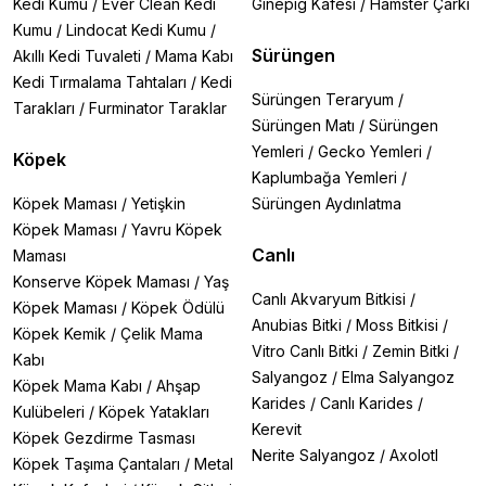
Kedi Kumu
/
Ever Clean Kedi
Ginepig Kafesi
/
Hamster Çarkı
Kumu
/
Lindocat Kedi Kumu
/
Sürüngen
Akıllı Kedi Tuvaleti
/
Mama Kabı
Kedi Tırmalama Tahtaları
/
Kedi
Sürüngen Teraryum
/
Tarakları
/
Furminator Taraklar
Sürüngen Matı
/
Sürüngen
Yemleri
/
Gecko Yemleri
/
Köpek
Kaplumbağa Yemleri
/
Köpek Maması
/
Yetişkin
Sürüngen Aydınlatma
Köpek Maması
/
Yavru Köpek
Canlı
Maması
Konserve Köpek Maması
/
Yaş
Canlı Akvaryum Bitkisi
/
Köpek Maması
/
Köpek Ödülü
Anubias Bitki
/
Moss Bitkisi
/
Köpek Kemik
/
Çelik Mama
Vitro Canlı Bitki
/
Zemin Bitki
/
Kabı
Salyangoz
/
Elma Salyangoz
Köpek Mama Kabı
/
Ahşap
Karides
/
Canlı Karides
/
Kulübeleri
/
Köpek Yatakları
Kerevit
Köpek Gezdirme Tasması
Nerite Salyangoz
/
Axolotl
Köpek Taşıma Çantaları
/
Metal