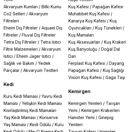
Akvaryum Kumları
/
Bitki Kumu
Kuş Kafesi
/
Papağan Kafesi
Co2 Setleri
/
Akvaryum
Muhabbet Kuş Kafesi
/
Filtreleri
Kanarya Kuş Kafesi
/
Kuş
Eheim Dış Filtreler
/
Aquael Dış
Oyuncakları
/
Kuş Tünekleri
/
Filtreler
/
Fluval Dış Filtreler
Kuş Mamaları
Tetra Dış Filtreler
/
Tetra Isıtıcı
Kuş Aksesuarları
/
Kuş Krakeri
Filtre Malzemeleri
/
Akvaryum
Kuş Banyoluğu
/
Doğal Dal
Isıtıcı
/
Eheim Jager Isıtıcı
/
Darı
Sağlık ve Bakım
/
Yedek
Ferplast Kuş Kafesi
/
Dayang
Parçalar
/
Akvaryum Testleri
Papağan Kafesi
/
Kuş Sağlığı
Vision Kuş Kafesi
/
Gaga Taşı
Kedi
Kemirgen
Kuru Kedi Maması
/
Yavru Kedi
Maması
/
Yetişkin Kedi Maması
Kemirgen Yemleri
/
Tavşan
Kısırlaştırılmış Kedi Mamaları
Yemi
/
Kemirgen Krakerleri
Yaş Kedi Maması
/
Konserve
Hamster Yemi
/
Ginepig
Yaş Maması
/
Kedi Ödülü
/
Kuru
Yemleri
Kedi Ödülü
/
Me-O Krema Kedi
Tavşan Kafesi
/
Hamster