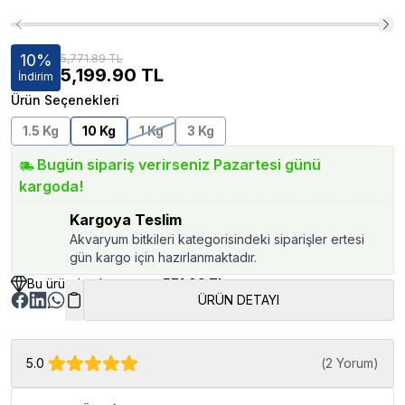
10
%
5,771.89 TL
5,199.90
TL
İndirim
Ürün Seçenekleri
1.5 Kg
10 Kg
1 Kg
3 Kg
Bugün sipariş verirseniz Pazartesi günü
kargoda!
Kargoya Teslim
Akvaryum bitkileri kategorisindeki siparişler ertesi
gün kargo için hazırlanmaktadır.
Bu üründen kazancınız
571.99 TL
ÜRÜN DETAYI
5.0
(
2 Yorum
)