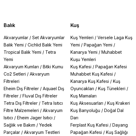
Balık
Kuş
Akvaryumlar
/
Set Akvaryumlar
Kuş Yemleri
/
Versele Laga Kuş
Balık Yemi
/
Cichlid Balık Yemi
Yemi
/
Papağan Yemi
/
Tropical Balık Yemi
/
Tetra
Kanarya Yemi
/
Muhabbet
Yemi
Kuşu Yemleri
Akvaryum Kumları
/
Bitki Kumu
Kuş Kafesi
/
Papağan Kafesi
Co2 Setleri
/
Akvaryum
Muhabbet Kuş Kafesi
/
Filtreleri
Kanarya Kuş Kafesi
/
Kuş
Eheim Dış Filtreler
/
Aquael Dış
Oyuncakları
/
Kuş Tünekleri
/
Filtreler
/
Fluval Dış Filtreler
Kuş Mamaları
Tetra Dış Filtreler
/
Tetra Isıtıcı
Kuş Aksesuarları
/
Kuş Krakeri
Filtre Malzemeleri
/
Akvaryum
Kuş Banyoluğu
/
Doğal Dal
Isıtıcı
/
Eheim Jager Isıtıcı
/
Darı
Sağlık ve Bakım
/
Yedek
Ferplast Kuş Kafesi
/
Dayang
Parçalar
/
Akvaryum Testleri
Papağan Kafesi
/
Kuş Sağlığı