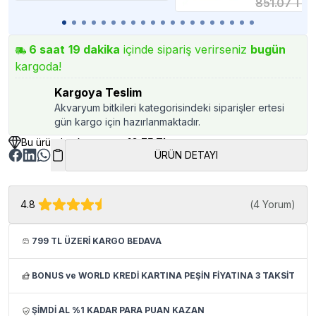
851.07 TL
Maması 6x50g
6
saat
19
dakika
içinde sipariş verirseniz
bugün
kargoda!
Kargoya Teslim
Akvaryum bitkileri kategorisindeki siparişler ertesi
gün kargo için hazırlanmaktadır.
Bu üründen kazancınız
10.75 TL
ÜRÜN DETAYI
4.8
(
4 Yorum
)
799 TL ÜZERİ KARGO BEDAVA
BONUS ve WORLD KREDİ KARTINA PEŞİN FİYATINA 3 TAKSİT
ŞİMDİ AL %1 KADAR PARA PUAN KAZAN