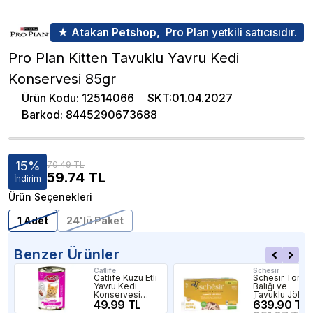
★ Atakan Petshop,
Pro Plan yetkili satıcısıdır.
Pro Plan Kitten Tavuklu Yavru Kedi
Konservesi 85gr
Ürün Kodu
:
12514066
SKT
:
01.04.2027
Barkod
:
8445290673688
15
%
70.49 TL
59.74
TL
İndirim
Ürün Seçenekleri
1 Adet
24'lü Paket
Benzer Ürünler
Catlife
Schesir
Catlife Kuzu Etli
Schesir Ton
Yavru Kedi
Balığı ve
Konservesi
Tavuklu Jöle
400Gr -
49.99 TL
İçinde Yetişkin
639.90 TL
Konserve Ked