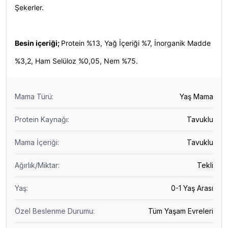
Şekerler.
Besin içeriği;
Protein %13, Yağ İçeriği %7, İnorganik Madde
%3,2, Ham Selüloz %0,05, Nem %75.
Mama Türü
:
Yaş Mama
Protein Kaynağı
:
Tavuklu
Mama İçeriği
:
Tavuklu
Ağırlık/Miktar
:
Tekli
Yaş
:
0-1 Yaş Arası
Özel Beslenme Durumu
:
Tüm Yaşam Evreleri