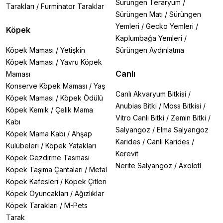
Sürüngen Teraryum
/
Tarakları
/
Furminator Taraklar
Sürüngen Matı
/
Sürüngen
Yemleri
/
Gecko Yemleri
/
Köpek
Kaplumbağa Yemleri
/
Köpek Maması
/
Yetişkin
Sürüngen Aydınlatma
Köpek Maması
/
Yavru Köpek
Canlı
Maması
Konserve Köpek Maması
/
Yaş
Canlı Akvaryum Bitkisi
/
Köpek Maması
/
Köpek Ödülü
Anubias Bitki
/
Moss Bitkisi
/
Köpek Kemik
/
Çelik Mama
Vitro Canlı Bitki
/
Zemin Bitki
/
Kabı
Salyangoz
/
Elma Salyangoz
Köpek Mama Kabı
/
Ahşap
Karides
/
Canlı Karides
/
Kulübeleri
/
Köpek Yatakları
Kerevit
Köpek Gezdirme Tasması
Nerite Salyangoz
/
Axolotl
Köpek Taşıma Çantaları
/
Metal
Köpek Kafesleri
/
Köpek Çitleri
Köpek Oyuncakları
/
Ağızlıklar
Köpek Tarakları
/
M-Pets
Tarak