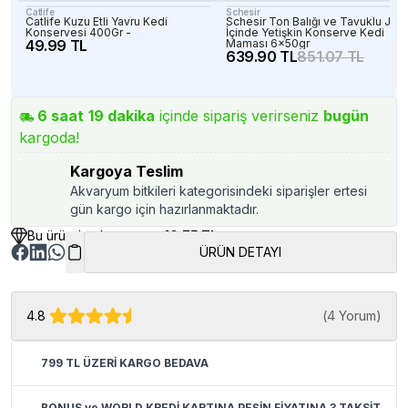
Catlife
Schesir
Catlife Kuzu Etli Yavru Kedi
Schesir Ton Balığı ve Tavuklu Jöle
Konservesi 400Gr -
İçinde Yetişkin Konserve Kedi
49.99 TL
Maması 6x50gr
639.90 TL
851.07 TL
6
saat
19
dakika
içinde sipariş verirseniz
bugün
kargoda!
Kargoya Teslim
Akvaryum bitkileri kategorisindeki siparişler ertesi
gün kargo için hazırlanmaktadır.
Bu üründen kazancınız
10.75 TL
ÜRÜN DETAYI
4.8
(
4 Yorum
)
799 TL ÜZERİ KARGO BEDAVA
BONUS ve WORLD KREDİ KARTINA PEŞİN FİYATINA 3 TAKSİT