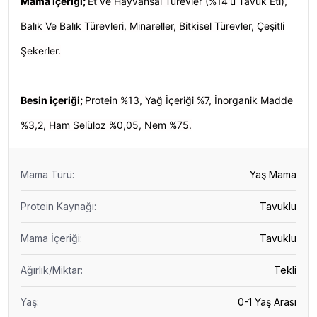
Mama içeriği;
Et ve Hayvansal Türevler (%14'ü Tavuk Eti),
Balık Ve Balık Türevleri, Minareller, Bitkisel Türevler, Çeşitli
Şekerler.
Besin içeriği;
Protein %13, Yağ İçeriği %7, İnorganik Madde
%3,2, Ham Selüloz %0,05, Nem %75.
Mama Türü
:
Yaş Mama
Protein Kaynağı
:
Tavuklu
Mama İçeriği
:
Tavuklu
Ağırlık/Miktar
:
Tekli
Yaş
:
0-1 Yaş Arası