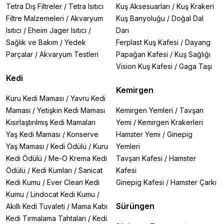
Tetra Dış Filtreler
/
Tetra Isıtıcı
Kuş Aksesuarları
/
Kuş Krakeri
Filtre Malzemeleri
/
Akvaryum
Kuş Banyoluğu
/
Doğal Dal
Isıtıcı
/
Eheim Jager Isıtıcı
/
Darı
Sağlık ve Bakım
/
Yedek
Ferplast Kuş Kafesi
/
Dayang
Parçalar
/
Akvaryum Testleri
Papağan Kafesi
/
Kuş Sağlığı
Vision Kuş Kafesi
/
Gaga Taşı
Kedi
Kemirgen
Kuru Kedi Maması
/
Yavru Kedi
Maması
/
Yetişkin Kedi Maması
Kemirgen Yemleri
/
Tavşan
Kısırlaştırılmış Kedi Mamaları
Yemi
/
Kemirgen Krakerleri
Yaş Kedi Maması
/
Konserve
Hamster Yemi
/
Ginepig
Yaş Maması
/
Kedi Ödülü
/
Kuru
Yemleri
Kedi Ödülü
/
Me-O Krema Kedi
Tavşan Kafesi
/
Hamster
Ödülü
/
Kedi Kumları
/
Sanicat
Kafesi
Kedi Kumu
/
Ever Clean Kedi
Ginepig Kafesi
/
Hamster Çarkı
Kumu
/
Lindocat Kedi Kumu
/
Sürüngen
Akıllı Kedi Tuvaleti
/
Mama Kabı
Kedi Tırmalama Tahtaları
/
Kedi