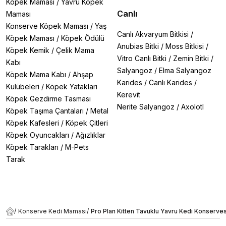
Köpek Maması
/
Yavru Köpek
Canlı
Maması
Konserve Köpek Maması
/
Yaş
Canlı Akvaryum Bitkisi
/
Köpek Maması
/
Köpek Ödülü
Anubias Bitki
/
Moss Bitkisi
/
Köpek Kemik
/
Çelik Mama
Vitro Canlı Bitki
/
Zemin Bitki
/
Kabı
Salyangoz
/
Elma Salyangoz
Köpek Mama Kabı
/
Ahşap
Karides
/
Canlı Karides
/
Kulübeleri
/
Köpek Yatakları
Kerevit
Köpek Gezdirme Tasması
Nerite Salyangoz
/
Axolotl
Köpek Taşıma Çantaları
/
Metal
Köpek Kafesleri
/
Köpek Çitleri
Köpek Oyuncakları
/
Ağızlıklar
Köpek Tarakları
/
M-Pets
Tarak
/
Konserve Kedi Maması
/
Pro Plan Kitten Tavuklu Yavru Kedi Konserve