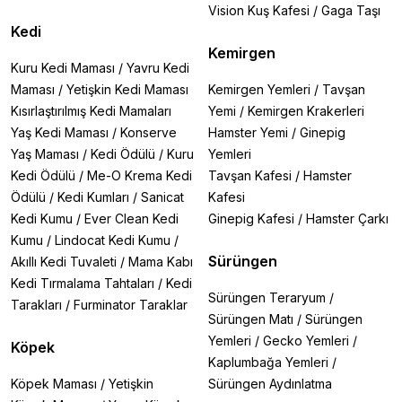
Vision Kuş Kafesi
/
Gaga Taşı
Kedi
Kemirgen
Kuru Kedi Maması
/
Yavru Kedi
Maması
/
Yetişkin Kedi Maması
Kemirgen Yemleri
/
Tavşan
Kısırlaştırılmış Kedi Mamaları
Yemi
/
Kemirgen Krakerleri
Yaş Kedi Maması
/
Konserve
Hamster Yemi
/
Ginepig
Yaş Maması
/
Kedi Ödülü
/
Kuru
Yemleri
Kedi Ödülü
/
Me-O Krema Kedi
Tavşan Kafesi
/
Hamster
Ödülü
/
Kedi Kumları
/
Sanicat
Kafesi
Kedi Kumu
/
Ever Clean Kedi
Ginepig Kafesi
/
Hamster Çarkı
Kumu
/
Lindocat Kedi Kumu
/
Sürüngen
Akıllı Kedi Tuvaleti
/
Mama Kabı
Kedi Tırmalama Tahtaları
/
Kedi
Sürüngen Teraryum
/
Tarakları
/
Furminator Taraklar
Sürüngen Matı
/
Sürüngen
Yemleri
/
Gecko Yemleri
/
Köpek
Kaplumbağa Yemleri
/
Köpek Maması
/
Yetişkin
Sürüngen Aydınlatma