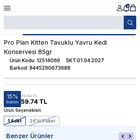
2
/
Konserve Kedi Maması
/
Pro Plan Kitten Tavuklu Yavru Kedi Konserve
★ Atakan Petshop,
Pro Plan yetkili satıcısıdır.
Pro Plan Kitten Tavuklu Yavru Kedi
Konservesi 85gr
Ürün Kodu
:
12514066
SKT
:
01.04.2027
Barkod
:
8445290673688
15
%
70.49 TL
59.74
TL
İndirim
Ürün Seçenekleri
1 Adet
24'lü Paket
Benzer Ürünler