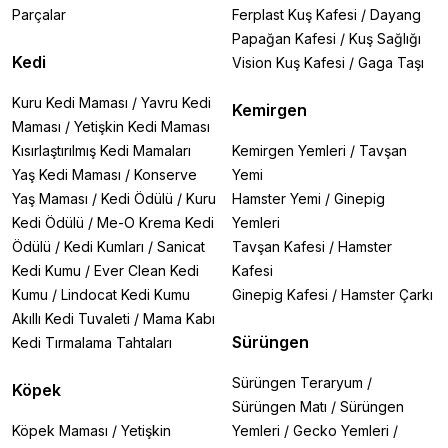
Parçalar
Ferplast Kuş Kafesi
/
Dayang
Papağan Kafesi
/
Kuş Sağlığı
Kedi
Vision Kuş Kafesi
/
Gaga Taşı
Kuru Kedi Maması
/
Yavru Kedi
Kemirgen
Maması
/
Yetişkin Kedi Maması
Kısırlaştırılmış Kedi Mamaları
Kemirgen Yemleri
/
Tavşan
Yaş Kedi Maması
/
Konserve
Yemi
Yaş Maması
/
Kedi Ödülü
/
Kuru
Hamster Yemi
/
Ginepig
Kedi Ödülü
/
Me-O Krema Kedi
Yemleri
Ödülü
/
Kedi Kumları
/
Sanicat
Tavşan Kafesi
/
Hamster
Kedi Kumu
/
Ever Clean Kedi
Kafesi
Kumu
/
Lindocat Kedi Kumu
Ginepig Kafesi
/
Hamster Çarkı
Akıllı Kedi Tuvaleti
/
Mama Kabı
Sürüngen
Kedi Tırmalama Tahtaları
Sürüngen Teraryum
/
Köpek
Sürüngen Matı
/
Sürüngen
Köpek Maması
/
Yetişkin
Yemleri
/
Gecko Yemleri
/