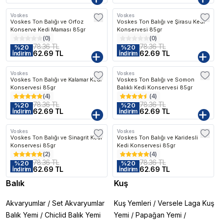
Voskes
Voskes
Voskes Ton Balığı ve Orfoz
Voskes Ton Balığı ve Şirasu Kedi
Konserve Kedi Maması 85gr
Konservesi 85gr
(
0
)
(
0
)
78.36 TL
78.36 TL
%
20
%
20
62.69 TL
62.69 TL
İndirim
İndirim
Voskes
Voskes
Voskes Ton Balığı ve Kalamar Kedi
Voskes Ton Balığı ve Somon
Konservesi 85gr
Balıklı Kedi Konservesi 85gr
(
4
)
(
4
)
78.36 TL
78.36 TL
%
20
%
20
62.69 TL
62.69 TL
İndirim
İndirim
Voskes
Voskes
Voskes Ton Balığı ve Sinagrit Kedi
Voskes Ton Balığı ve Karidesli
Konservesi 85gr
Kedi Konservesi 85gr
(
2
)
(
4
)
78.36 TL
78.36 TL
%
20
%
20
62.69 TL
62.69 TL
İndirim
İndirim
Balık
Kuş
Akvaryumlar
/
Set Akvaryumlar
Kuş Yemleri
/
Versele Laga Kuş
Balık Yemi
/
Chiclid Balık Yemi
Yemi
/
Papağan Yemi
/