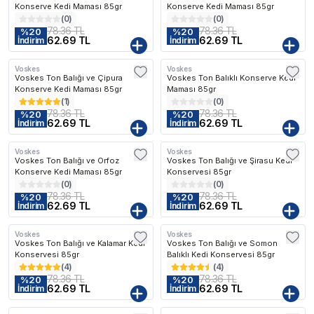
Konserve Kedi Maması 85gr
Konserve Kedi Maması 85gr
(
0
)
(
0
)
78.36 TL
78.36 TL
%
20
%
20
62.69 TL
62.69 TL
İndirim
İndirim
Voskes
Voskes
Voskes Ton Balığı ve Çipura
Voskes Ton Balıklı Konserve Kedi
Konserve Kedi Maması 85gr
Maması 85gr
(
1
)
(
0
)
78.36 TL
78.36 TL
%
20
%
20
62.69 TL
62.69 TL
İndirim
İndirim
Voskes
Voskes
Voskes Ton Balığı ve Orfoz
Voskes Ton Balığı ve Şirasu Kedi
Konserve Kedi Maması 85gr
Konservesi 85gr
(
0
)
(
0
)
78.36 TL
78.36 TL
%
20
%
20
62.69 TL
62.69 TL
İndirim
İndirim
Voskes
Voskes
Voskes Ton Balığı ve Kalamar Kedi
Voskes Ton Balığı ve Somon
Konservesi 85gr
Balıklı Kedi Konservesi 85gr
(
4
)
(
4
)
78.36 TL
78.36 TL
%
20
%
20
62.69 TL
62.69 TL
İndirim
İndirim