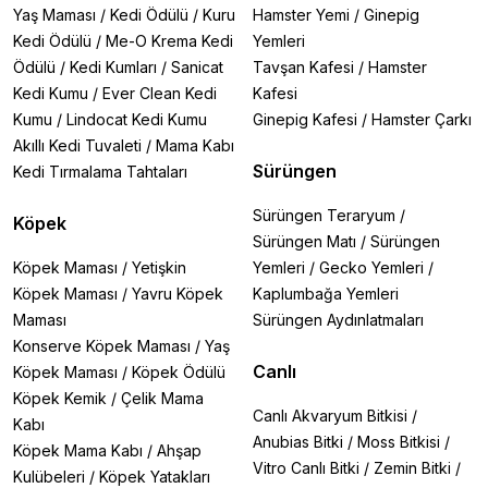
Yaş Maması
/
Kedi Ödülü
/
Kuru
Hamster Yemi
/
Ginepig
Kedi Ödülü
/
Me-O Krema Kedi
Yemleri
Ödülü
/
Kedi Kumları
/
Sanicat
Tavşan Kafesi
/
Hamster
Kedi Kumu
/
Ever Clean Kedi
Kafesi
Kumu
/
Lindocat Kedi Kumu
Ginepig Kafesi
/
Hamster Çarkı
Akıllı Kedi Tuvaleti
/
Mama Kabı
Sürüngen
Kedi Tırmalama Tahtaları
Sürüngen Teraryum
/
Köpek
Sürüngen Matı
/
Sürüngen
Köpek Maması
/
Yetişkin
Yemleri
/
Gecko Yemleri
/
Köpek Maması
/
Yavru Köpek
Kaplumbağa Yemleri
Maması
Sürüngen Aydınlatmaları
Konserve Köpek Maması
/
Yaş
Canlı
Köpek Maması
/
Köpek Ödülü
Köpek Kemik
/
Çelik Mama
Canlı Akvaryum Bitkisi
/
Kabı
Anubias Bitki
/
Moss Bitkisi
/
Köpek Mama Kabı
/
Ahşap
Vitro Canlı Bitki
/
Zemin Bitki
/
Kulübeleri
/
Köpek Yatakları