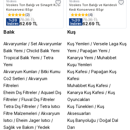
Voskes
Voskes
Voskes Ton Balığı ve Sinagrit Kedi
Voskes Ton Balığı ve Karidesli
Konservesi 85gr
Kedi Konservesi 85gr
(
2
)
(
4
)
78.36 TL
78.36 TL
%
20
%
20
62.69 TL
62.69 TL
İndirim
İndirim
Balık
Kuş
Akvaryumlar
/
Set Akvaryumlar
Kuş Yemleri
/
Versele Laga Kuş
Balık Yemi
/
Chiclid Balık Yemi
Yemi
/
Papağan Yemi
/
Tropical Balık Yemi
/
Tetra
Kanarya Yemi
/
Muhabbet
Yemi
Kuşu Yemleri
Akvaryum Kumları
/
Bitki Kumu
Kuş Kafesi
/
Papağan Kuş
Co2 Setleri
/
Akvaryum
Kafesi
Filtreleri
Muhabbet Kuş Kafesi
/
Eheim Dış Filtreler
/
Aquael Dış
Kanarya Kuş Kafesi
/
Kuş
Filtreler
/
Fluval Dış Filtreler
Oyuncakları
Tetra Dış Filtreler
/
Tetra Isıtıcı
Kuş Tünekleri
/
Kuş
Filtre Malzemeleri
/
Akvaryum
Aksesuarları
Isıtıcı
/
Eheim Jager Isıtıcı
/
Kuş Banyoluğu
/
Doğal Dal
Sağlık ve Bakım
/
Yedek
Darı