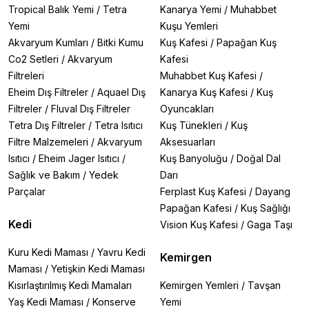
Tropical Balık Yemi
/
Tetra
Kanarya Yemi
/
Muhabbet
Yemi
Kuşu Yemleri
Akvaryum Kumları
/
Bitki Kumu
Kuş Kafesi
/
Papağan Kuş
Co2 Setleri
/
Akvaryum
Kafesi
Filtreleri
Muhabbet Kuş Kafesi
/
Eheim Dış Filtreler
/
Aquael Dış
Kanarya Kuş Kafesi
/
Kuş
Filtreler
/
Fluval Dış Filtreler
Oyuncakları
Tetra Dış Filtreler
/
Tetra Isıtıcı
Kuş Tünekleri
/
Kuş
Filtre Malzemeleri
/
Akvaryum
Aksesuarları
Isıtıcı
/
Eheim Jager Isıtıcı
/
Kuş Banyoluğu
/
Doğal Dal
Sağlık ve Bakım
/
Yedek
Darı
Parçalar
Ferplast Kuş Kafesi
/
Dayang
Papağan Kafesi
/
Kuş Sağlığı
Kedi
Vision Kuş Kafesi
/
Gaga Taşı
Kuru Kedi Maması
/
Yavru Kedi
Kemirgen
Maması
/
Yetişkin Kedi Maması
Kısırlaştırılmış Kedi Mamaları
Kemirgen Yemleri
/
Tavşan
Yaş Kedi Maması
/
Konserve
Yemi