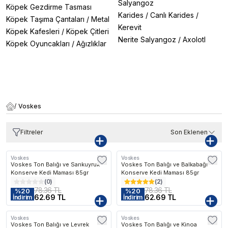
Salyangoz
Köpek Gezdirme Tasması
Karides
/
Canlı Karides
/
Köpek Taşıma Çantaları
/
Metal
Kerevit
Köpek Kafesleri
/
Köpek Çitleri
Nerite Salyangoz
/
Axolotl
Köpek Oyuncakları
/
Ağızlıklar
/
Voskes
Filtreler
Son Eklenen
Voskes
Voskes
Voskes Ton Balığı ve Sarıkuyruk
Voskes Ton Balığı ve Balkabağı
Konserve Kedi Maması 85gr
Konserve Kedi Maması 85gr
(
0
)
(
2
)
78.36 TL
78.36 TL
%
20
%
20
62.69 TL
62.69 TL
İndirim
İndirim
Voskes
Voskes
Voskes Ton Balığı ve Levrek
Voskes Ton Balığı ve Kinoa