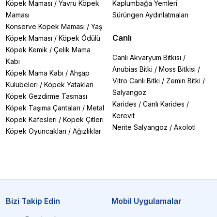
Köpek Maması
/
Yavru Köpek
Kaplumbağa Yemleri
Maması
Sürüngen Aydınlatmaları
Konserve Köpek Maması
/
Yaş
Canlı
Köpek Maması
/
Köpek Ödülü
Köpek Kemik
/
Çelik Mama
Canlı Akvaryum Bitkisi
/
Kabı
Anubias Bitki
/
Moss Bitkisi
/
Köpek Mama Kabı
/
Ahşap
Vitro Canlı Bitki
/
Zemin Bitki
/
Kulübeleri
/
Köpek Yatakları
Salyangoz
Köpek Gezdirme Tasması
Karides
/
Canlı Karides
/
Köpek Taşıma Çantaları
/
Metal
Kerevit
Köpek Kafesleri
/
Köpek Çitleri
Nerite Salyangoz
/
Axolotl
Köpek Oyuncakları
/
Ağızlıklar
Bizi Takip Edin
Mobil Uygulamalar