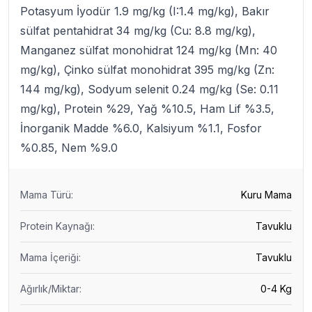
Potasyum İyodür 1.9 mg/kg (I:1.4 mg/kg), Bakır
sülfat pentahidrat 34 mg/kg (Cu: 8.8 mg/kg),
Manganez sülfat monohidrat 124 mg/kg (Mn: 40
mg/kg), Çinko sülfat monohidrat 395 mg/kg (Zn:
144 mg/kg), Sodyum selenit 0.24 mg/kg (Se: 0.11
mg/kg), Protein %29, Yağ %10.5, Ham Lif %3.5,
İnorganik Madde %6.0, Kalsiyum %1.1, Fosfor
%0.85, Nem %9.0
Mama Türü
:
Kuru Mama
Protein Kaynağı
:
Tavuklu
Mama İçeriği
:
Tavuklu
Ağırlık/Miktar
:
0-4 Kg