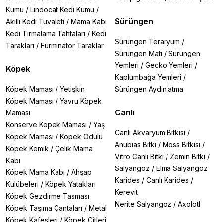
Kumu
/
Lindocat Kedi Kumu
/
Sürüngen
Akıllı Kedi Tuvaleti
/
Mama Kabı
Kedi Tırmalama Tahtaları
/
Kedi
Sürüngen Teraryum
/
Tarakları
/
Furminator Taraklar
Sürüngen Matı
/
Sürüngen
Yemleri
/
Gecko Yemleri
/
Köpek
Kaplumbağa Yemleri
/
Köpek Maması
/
Yetişkin
Sürüngen Aydınlatma
Köpek Maması
/
Yavru Köpek
Canlı
Maması
Konserve Köpek Maması
/
Yaş
Canlı Akvaryum Bitkisi
/
Köpek Maması
/
Köpek Ödülü
Anubias Bitki
/
Moss Bitkisi
/
Köpek Kemik
/
Çelik Mama
Vitro Canlı Bitki
/
Zemin Bitki
/
Kabı
Salyangoz
/
Elma Salyangoz
Köpek Mama Kabı
/
Ahşap
Karides
/
Canlı Karides
/
Kulübeleri
/
Köpek Yatakları
Kerevit
Köpek Gezdirme Tasması
Nerite Salyangoz
/
Axolotl
Köpek Taşıma Çantaları
/
Metal
Köpek Kafesleri
/
Köpek Çitleri