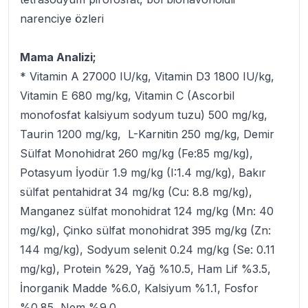
narenciye özleri
Mama Analizi;
* Vitamin A 27000 IU/kg, Vitamin D3 1800 IU/kg,
Vitamin E 680 mg/kg, Vitamin C (Ascorbil
monofosfat kalsiyum sodyum tuzu) 500 mg/kg,
Taurin 1200 mg/kg, L-Karnitin 250 mg/kg, Demir
Sülfat Monohidrat 260 mg/kg (Fe:85 mg/kg),
Potasyum İyodür 1.9 mg/kg (I:1.4 mg/kg), Bakır
sülfat pentahidrat 34 mg/kg (Cu: 8.8 mg/kg),
Manganez sülfat monohidrat 124 mg/kg (Mn: 40
mg/kg), Çinko sülfat monohidrat 395 mg/kg (Zn:
144 mg/kg), Sodyum selenit 0.24 mg/kg (Se: 0.11
mg/kg), Protein %29, Yağ %10.5, Ham Lif %3.5,
İnorganik Madde %6.0, Kalsiyum %1.1, Fosfor
%0.85, Nem %9.0