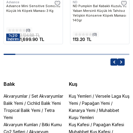
Advance
ND
Advance Mini Sensitive Somonlu
ND Pumpkin Bal Kabaklı Kuzulu ve
Küçük Irk Köpek Maması 3 Kg
Yaban Mersinli Küçük Irk Tahılsız
Yetişkin Konserve Köpek Maması
140gr
(
0
)
(
0
)
2,124.88 TL
%
20
1,699.90 TL
113.20 TL
İndirim
Balık
Kuş
Akvaryumlar
/
Set Akvaryumlar
Kuş Yemleri
/
Versele Laga Kuş
Balık Yemi
/
Cichlid Balık Yemi
Yemi
/
Papağan Yemi
/
Tropical Balık Yemi
/
Tetra
Kanarya Yemi
/
Muhabbet
Yemi
Kuşu Yemleri
Akvaryum Kumları
/
Bitki Kumu
Kuş Kafesi
/
Papağan Kafesi
Co2 Setleri
/
Akvaryum
Muhabbet Kuş Kafesi
/