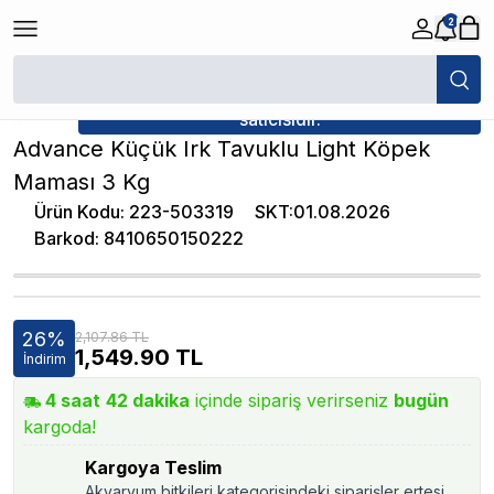
2
/
Yetişkin Köpek Maması
/
Advance Küçük Irk Tavuklu Light Köpek Mama
★ Atakan Petshop,
Advance yetkili
satıcısıdır.
Advance Küçük Irk Tavuklu Light Köpek
Maması 3 Kg
Ürün Kodu
:
223-503319
SKT
:
01.08.2026
Barkod
:
8410650150222
26
%
2,107.86 TL
1,549.90
TL
İndirim
4
saat
42
dakika
içinde sipariş verirseniz
bugün
kargoda!
Kargoya Teslim
Akvaryum bitkileri kategorisindeki siparişler ertesi