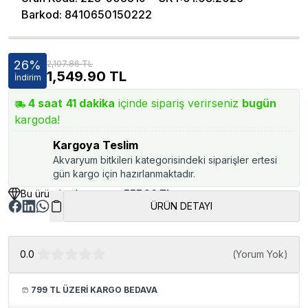
Barkod
:
8410650150222
26
%
2,107.86 TL
1,549.90
TL
İndirim
4
saat
41
dakika
içinde sipariş verirseniz
bugün
kargoda!
Kargoya Teslim
Akvaryum bitkileri kategorisindeki siparişler ertesi
gün kargo için hazırlanmaktadır.
Bu üründen kazancınız
557.96 TL
ÜRÜN DETAYI
0.0
(
Yorum Yok
)
799 TL ÜZERİ KARGO BEDAVA