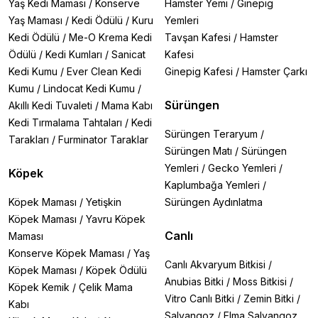
Yaş Kedi Maması
/
Konserve
Hamster Yemi
/
Ginepig
Yaş Maması
/
Kedi Ödülü
/
Kuru
Yemleri
Kedi Ödülü
/
Me-O Krema Kedi
Tavşan Kafesi
/
Hamster
Ödülü
/
Kedi Kumları
/
Sanicat
Kafesi
Kedi Kumu
/
Ever Clean Kedi
Ginepig Kafesi
/
Hamster Çarkı
Kumu
/
Lindocat Kedi Kumu
/
Sürüngen
Akıllı Kedi Tuvaleti
/
Mama Kabı
Kedi Tırmalama Tahtaları
/
Kedi
Sürüngen Teraryum
/
Tarakları
/
Furminator Taraklar
Sürüngen Matı
/
Sürüngen
Yemleri
/
Gecko Yemleri
/
Köpek
Kaplumbağa Yemleri
/
Köpek Maması
/
Yetişkin
Sürüngen Aydınlatma
Köpek Maması
/
Yavru Köpek
Canlı
Maması
Konserve Köpek Maması
/
Yaş
Canlı Akvaryum Bitkisi
/
Köpek Maması
/
Köpek Ödülü
Anubias Bitki
/
Moss Bitkisi
/
Köpek Kemik
/
Çelik Mama
Vitro Canlı Bitki
/
Zemin Bitki
/
Kabı
Salyangoz
/
Elma Salyangoz