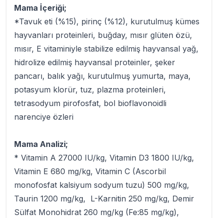
Mama İçeriği;
*Tavuk eti (%15), pirinç (%12), kurutulmuş kümes
hayvanları proteinleri, buğday, mısır glüten özü,
mısır, E vitaminiyle stabilize edilmiş hayvansal yağ,
hidrolize edilmiş hayvansal proteinler, şeker
pancarı, balık yağı, kurutulmuş yumurta, maya,
potasyum klorür, tuz, plazma proteinleri,
tetrasodyum pirofosfat, bol bioflavonoidli
narenciye özleri
Mama Analizi;
* Vitamin A 27000 IU/kg, Vitamin D3 1800 IU/kg,
Vitamin E 680 mg/kg, Vitamin C (Ascorbil
monofosfat kalsiyum sodyum tuzu) 500 mg/kg,
Taurin 1200 mg/kg, L-Karnitin 250 mg/kg, Demir
Sülfat Monohidrat 260 mg/kg (Fe:85 mg/kg),