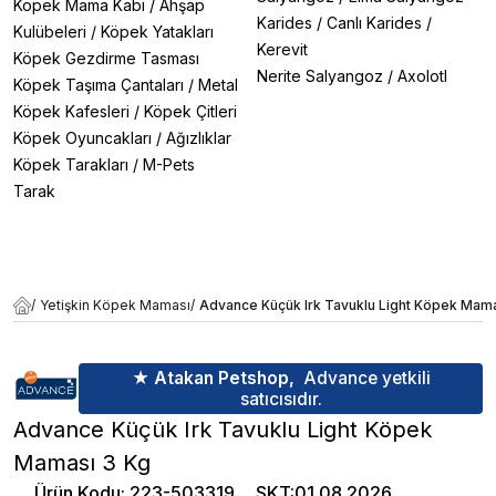
Köpek Mama Kabı
/
Ahşap
Karides
/
Canlı Karides
/
Kulübeleri
/
Köpek Yatakları
Kerevit
Köpek Gezdirme Tasması
Nerite Salyangoz
/
Axolotl
Köpek Taşıma Çantaları
/
Metal
Köpek Kafesleri
/
Köpek Çitleri
Köpek Oyuncakları
/
Ağızlıklar
Köpek Tarakları
/
M-Pets
Tarak
/
Yetişkin Köpek Maması
/
Advance Küçük Irk Tavuklu Light Köpek Mama
★ Atakan Petshop,
Advance yetkili
satıcısıdır.
Advance Küçük Irk Tavuklu Light Köpek
Maması 3 Kg
Ürün Kodu
:
223-503319
SKT
:
01.08.2026