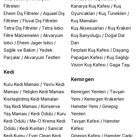
Filtreleri
Kanarya Kuş Kafesi
/
Kuş
Eheim Dış Filtreler
/
Aquael Dış
Oyuncakları
/
Kuş Tünekleri
/
Filtreler
/
Fluval Dış Filtreler
Kuş Mamaları
Tetra Dış Filtreler
/
Tetra Isıtıcı
Kuş Aksesuarları
/
Kuş Krakeri
Filtre Malzemeleri
/
Akvaryum
Kuş Banyoluğu
/
Doğal Dal
Isıtıcı
/
Eheim Jager Isıtıcı
/
Darı
Sağlık ve Bakım
/
Yedek
Ferplast Kuş Kafesi
/
Dayang
Parçalar
/
Akvaryum Testleri
Papağan Kafesi
/
Kuş Sağlığı
Vision Kuş Kafesi
/
Gaga Taşı
Kedi
Kemirgen
Kuru Kedi Maması
/
Yavru Kedi
Maması
/
Yetişkin Kedi Maması
Kemirgen Yemleri
/
Tavşan
Kısırlaştırılmış Kedi Mamaları
Yemi
/
Kemirgen Krakerleri
Yaş Kedi Maması
/
Konserve
Hamster Yemi
/
Ginepig
Yaş Maması
/
Kedi Ödülü
/
Kuru
Yemleri
Kedi Ödülü
/
Me-O Krema Kedi
Tavşan Kafesi
/
Hamster
Ödülü
/
Kedi Kumları
/
Sanicat
Kafesi
Kedi Kumu
/
Ever Clean Kedi
Ginepig Kafesi
/
Hamster Çarkı