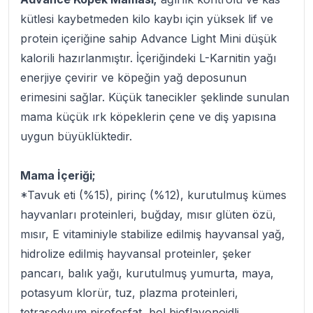
kütlesi kaybetmeden kilo kaybı için yüksek lif ve
protein içeriğine sahip Advance Light Mini düşük
kalorili hazırlanmıştır. İçeriğindeki L-Karnitin yağı
enerjiye çevirir ve köpeğin yağ deposunun
erimesini sağlar. Küçük tanecikler şeklinde sunulan
mama küçük ırk köpeklerin çene ve diş yapısına
uygun büyüklüktedir.
Mama İçeriği;
*Tavuk eti (%15), pirinç (%12), kurutulmuş kümes
hayvanları proteinleri, buğday, mısır glüten özü,
mısır, E vitaminiyle stabilize edilmiş hayvansal yağ,
hidrolize edilmiş hayvansal proteinler, şeker
pancarı, balık yağı, kurutulmuş yumurta, maya,
potasyum klorür, tuz, plazma proteinleri,
tetrasodyum pirofosfat, bol bioflavonoidli