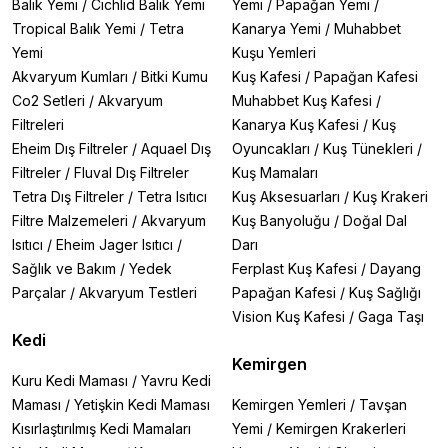
Balık Yemi
/
Cichlid Balık Yemi
Yemi
/
Papağan Yemi
/
Tropical Balık Yemi
/
Tetra
Kanarya Yemi
/
Muhabbet
Yemi
Kuşu Yemleri
Akvaryum Kumları
/
Bitki Kumu
Kuş Kafesi
/
Papağan Kafesi
Co2 Setleri
/
Akvaryum
Muhabbet Kuş Kafesi
/
Filtreleri
Kanarya Kuş Kafesi
/
Kuş
Eheim Dış Filtreler
/
Aquael Dış
Oyuncakları
/
Kuş Tünekleri
/
Filtreler
/
Fluval Dış Filtreler
Kuş Mamaları
Tetra Dış Filtreler
/
Tetra Isıtıcı
Kuş Aksesuarları
/
Kuş Krakeri
Filtre Malzemeleri
/
Akvaryum
Kuş Banyoluğu
/
Doğal Dal
Isıtıcı
/
Eheim Jager Isıtıcı
/
Darı
Sağlık ve Bakım
/
Yedek
Ferplast Kuş Kafesi
/
Dayang
Parçalar
/
Akvaryum Testleri
Papağan Kafesi
/
Kuş Sağlığı
Vision Kuş Kafesi
/
Gaga Taşı
Kedi
Kemirgen
Kuru Kedi Maması
/
Yavru Kedi
Maması
/
Yetişkin Kedi Maması
Kemirgen Yemleri
/
Tavşan
Kısırlaştırılmış Kedi Mamaları
Yemi
/
Kemirgen Krakerleri