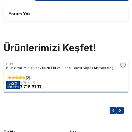
Yorum Yok
Ürünlerimizi Keşfet!
Hill's
Hills Small Mini Puppy Kuzu Etli ve Pirinçli Yavru Köpek Maması 6Kg
(
2
)
5,203.26 TL
%
29
3,716.61 TL
İndirim