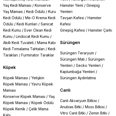
Yaş Kedi Maması
/
Konserve
Hamster Yemi
/
Ginepig
Yaş Maması
/
Kedi Ödülü
/
Kuru
Yemleri
Kedi Ödülü
/
Me-O Krema Kedi
Tavşan Kafesi
/
Hamster
Ödülü
/
Kedi Kumları
/
Sanicat
Kafesi
Kedi Kumu
/
Ever Clean Kedi
Ginepig Kafesi
/
Hamster Çarkı
Kumu
/
Lindocat Kedi Kumu
/
Sürüngen
Akıllı Kedi Tuvaleti
/
Mama Kabı
Kedi Tırmalama Tahtaları
/
Kedi
Sürüngen Teraryum
/
Tarakları
/
Furminator Taraklar
Sürüngen Matı
/
Sürüngen
Yemleri
/
Gecko Yemleri
/
Köpek
Kaplumbağa Yemleri
/
Köpek Maması
/
Yetişkin
Sürüngen Aydınlatma
Köpek Maması
/
Yavru Köpek
Canlı
Maması
Konserve Köpek Maması
/
Yaş
Canlı Akvaryum Bitkisi
/
Köpek Maması
/
Köpek Ödülü
Anubias Bitki
/
Moss Bitkisi
/
Köpek Kemik
/
Çelik Mama
Vitro Canlı Bitki
/
Zemin Bitki
/
Kabı