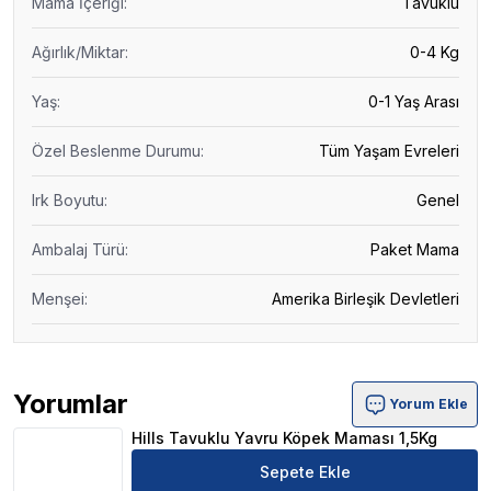
Mama İçeriği
:
Tavuklu
Ağırlık/Miktar
:
0-4 Kg
Yaş
:
0-1 Yaş Arası
Özel Beslenme Durumu
:
Tüm Yaşam Evreleri
Irk Boyutu
:
Genel
Ambalaj Türü
:
Paket Mama
Menşei
:
Amerika Birleşik Devletleri
Yorumlar
Yorum Ekle
Hills Tavuklu Yavru Köpek Maması 1,5Kg Ürün Yorumları
Hills Tavuklu Yavru Köpek Maması 1,5Kg
Sepete Ekle