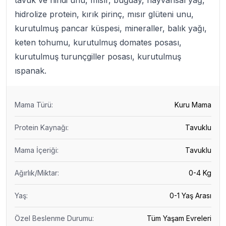
tavuk ve hindi unu, mısır, buğday, hayvansal yağ,
hidrolize protein, kırık pirinç, mısır glüteni unu,
kurutulmuş pancar küspesi, mineraller, balık yağı,
keten tohumu, kurutulmuş domates posası,
kurutulmuş turunçgiller posası, kurutulmuş
ıspanak.
Mama Türü
:
Kuru Mama
Protein Kaynağı
:
Tavuklu
Mama İçeriği
:
Tavuklu
Ağırlık/Miktar
:
0-4 Kg
Yaş
:
0-1 Yaş Arası
Özel Beslenme Durumu
:
Tüm Yaşam Evreleri