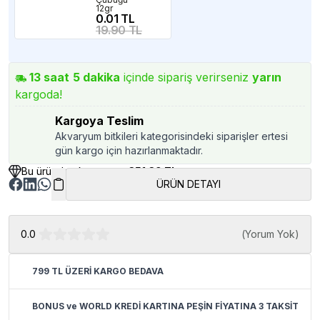
12gr
0.01 TL
19.90 TL
13
saat
5
dakika
içinde sipariş verirseniz
yarın
kargoda!
Kargoya Teslim
Akvaryum bitkileri kategorisindeki siparişler ertesi
gün kargo için hazırlanmaktadır.
Bu üründen kazancınız
351.39 TL
ÜRÜN DETAYI
0.0
(
Yorum Yok
)
799 TL ÜZERİ KARGO BEDAVA
BONUS ve WORLD KREDİ KARTINA PEŞİN FİYATINA 3 TAKSİT