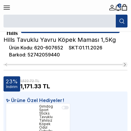
2
/
Yavru Köpek Maması
/
Hills Tavuklu Yavru Köpek Maması 1,5Kg
★ Atakan Petshop,
Hill's yetkili satıcısıdır.
Hills Tavuklu Yavru Köpek Maması 1,5Kg
Ürün Kodu
:
620-607652
SKT
:
01.11.2026
Barkod
:
52742059440
23
%
1,522.72 TL
1,171.33
TL
İndirim
✨ Ürüne Özel Hediyeler!
Gimdog
Sport
Sticks
Tavuklu
Tahılsız
Köpek
Ödül
Çubuğu