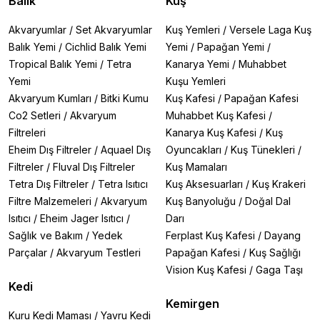
Balık
Kuş
Akvaryumlar
/
Set Akvaryumlar
Kuş Yemleri
/
Versele Laga Kuş
Balık Yemi
/
Cichlid Balık Yemi
Yemi
/
Papağan Yemi
/
Tropical Balık Yemi
/
Tetra
Kanarya Yemi
/
Muhabbet
Yemi
Kuşu Yemleri
Akvaryum Kumları
/
Bitki Kumu
Kuş Kafesi
/
Papağan Kafesi
Co2 Setleri
/
Akvaryum
Muhabbet Kuş Kafesi
/
Filtreleri
Kanarya Kuş Kafesi
/
Kuş
Eheim Dış Filtreler
/
Aquael Dış
Oyuncakları
/
Kuş Tünekleri
/
Filtreler
/
Fluval Dış Filtreler
Kuş Mamaları
Tetra Dış Filtreler
/
Tetra Isıtıcı
Kuş Aksesuarları
/
Kuş Krakeri
Filtre Malzemeleri
/
Akvaryum
Kuş Banyoluğu
/
Doğal Dal
Isıtıcı
/
Eheim Jager Isıtıcı
/
Darı
Sağlık ve Bakım
/
Yedek
Ferplast Kuş Kafesi
/
Dayang
Parçalar
/
Akvaryum Testleri
Papağan Kafesi
/
Kuş Sağlığı
Vision Kuş Kafesi
/
Gaga Taşı
Kedi
Kemirgen
Kuru Kedi Maması
/
Yavru Kedi