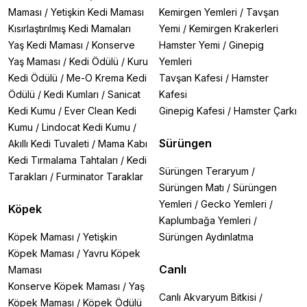
Maması
/
Yetişkin Kedi Maması
Kemirgen Yemleri
/
Tavşan
Kısırlaştırılmış Kedi Mamaları
Yemi
/
Kemirgen Krakerleri
Yaş Kedi Maması
/
Konserve
Hamster Yemi
/
Ginepig
Yaş Maması
/
Kedi Ödülü
/
Kuru
Yemleri
Kedi Ödülü
/
Me-O Krema Kedi
Tavşan Kafesi
/
Hamster
Ödülü
/
Kedi Kumları
/
Sanicat
Kafesi
Kedi Kumu
/
Ever Clean Kedi
Ginepig Kafesi
/
Hamster Çarkı
Kumu
/
Lindocat Kedi Kumu
/
Sürüngen
Akıllı Kedi Tuvaleti
/
Mama Kabı
Kedi Tırmalama Tahtaları
/
Kedi
Sürüngen Teraryum
/
Tarakları
/
Furminator Taraklar
Sürüngen Matı
/
Sürüngen
Yemleri
/
Gecko Yemleri
/
Köpek
Kaplumbağa Yemleri
/
Köpek Maması
/
Yetişkin
Sürüngen Aydınlatma
Köpek Maması
/
Yavru Köpek
Canlı
Maması
Konserve Köpek Maması
/
Yaş
Canlı Akvaryum Bitkisi
/
Köpek Maması
/
Köpek Ödülü