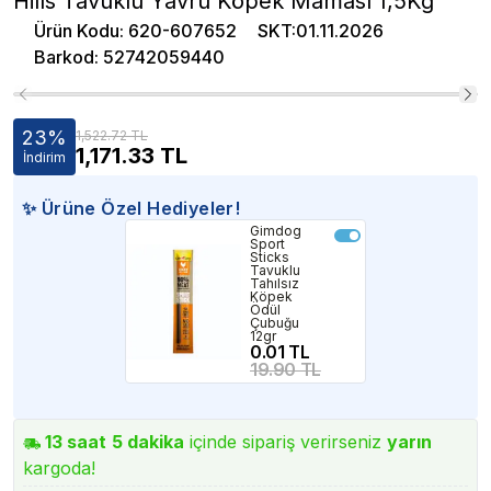
Hills Tavuklu Yavru Köpek Maması 1,5Kg
Ürün Kodu
:
620-607652
SKT
:
01.11.2026
Barkod
:
52742059440
23
%
1,522.72 TL
1,171.33
TL
İndirim
✨ Ürüne Özel Hediyeler!
Gimdog
Sport
Sticks
Tavuklu
Tahılsız
Köpek
Ödül
Çubuğu
12gr
0.01 TL
19.90 TL
13
saat
5
dakika
içinde sipariş verirseniz
yarın
kargoda!