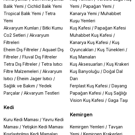
Balık Yemi
/
Cichlid Balık Yemi
Yemi
/
Papağan Yemi
/
Tropical Balık Yemi
/
Tetra
Kanarya Yemi
/
Muhabbet
Yemi
Kuşu Yemleri
Akvaryum Kumları
/
Bitki Kumu
Kuş Kafesi
/
Papağan Kafesi
Co2 Setleri
/
Akvaryum
Muhabbet Kuş Kafesi
/
Filtreleri
Kanarya Kuş Kafesi
/
Kuş
Eheim Dış Filtreler
/
Aquael Dış
Oyuncakları
/
Kuş Tünekleri
/
Filtreler
/
Fluval Dış Filtreler
Kuş Mamaları
Tetra Dış Filtreler
/
Tetra Isıtıcı
Kuş Aksesuarları
/
Kuş Krakeri
Filtre Malzemeleri
/
Akvaryum
Kuş Banyoluğu
/
Doğal Dal
Isıtıcı
/
Eheim Jager Isıtıcı
/
Darı
Sağlık ve Bakım
/
Yedek
Ferplast Kuş Kafesi
/
Dayang
Parçalar
/
Akvaryum Testleri
Papağan Kafesi
/
Kuş Sağlığı
Vision Kuş Kafesi
/
Gaga Taşı
Kedi
Kemirgen
Kuru Kedi Maması
/
Yavru Kedi
Maması
/
Yetişkin Kedi Maması
Kemirgen Yemleri
/
Tavşan
Kısırlaştırılmış Kedi Mamaları
Yemi
/
Kemirgen Krakerleri