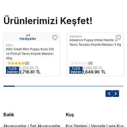
Ürünlerimizi Keşfet!
+
1
Advance
Hediyeler
Advance Puppy Initial Hamile ve
Yavru Tavuklu Köpek Maması 3 Kg
Hill's
Hills Small Mini Puppy Kuzu Etli
ve Pirinçli Yavru Köpek Maması
6Kg
(
2
)
(
0
)
5,203.26 TL
2,062.38 TL
%
29
%
20
3,716.61 TL
1,649.90 TL
İndirim
İndirim
Balık
Kuş
Akvaryumlar
/
Set Akvaryumlar
Kuş Yemleri
/
Versele Laga Kuş