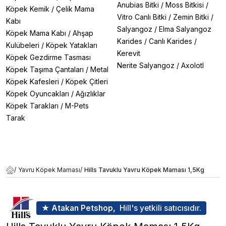
Anubias Bitki
/
Moss Bitkisi
/
Köpek Kemik
/
Çelik Mama
Vitro Canlı Bitki
/
Zemin Bitki
/
Kabı
Salyangoz
/
Elma Salyangoz
Köpek Mama Kabı
/
Ahşap
Karides
/
Canlı Karides
/
Kulübeleri
/
Köpek Yatakları
Kerevit
Köpek Gezdirme Tasması
Nerite Salyangoz
/
Axolotl
Köpek Taşıma Çantaları
/
Metal
Köpek Kafesleri
/
Köpek Çitleri
Köpek Oyuncakları
/
Ağızlıklar
Köpek Tarakları
/
M-Pets
Tarak
/
Yavru Köpek Maması
/
Hills Tavuklu Yavru Köpek Maması 1,5Kg
★ Atakan Petshop,
Hill's yetkili satıcısıdır.