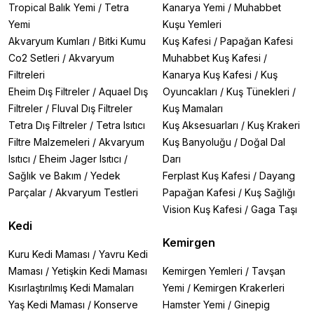
Tropical Balık Yemi
/
Tetra
Kanarya Yemi
/
Muhabbet
Yemi
Kuşu Yemleri
Akvaryum Kumları
/
Bitki Kumu
Kuş Kafesi
/
Papağan Kafesi
Co2 Setleri
/
Akvaryum
Muhabbet Kuş Kafesi
/
Filtreleri
Kanarya Kuş Kafesi
/
Kuş
Eheim Dış Filtreler
/
Aquael Dış
Oyuncakları
/
Kuş Tünekleri
/
Filtreler
/
Fluval Dış Filtreler
Kuş Mamaları
Tetra Dış Filtreler
/
Tetra Isıtıcı
Kuş Aksesuarları
/
Kuş Krakeri
Filtre Malzemeleri
/
Akvaryum
Kuş Banyoluğu
/
Doğal Dal
Isıtıcı
/
Eheim Jager Isıtıcı
/
Darı
Sağlık ve Bakım
/
Yedek
Ferplast Kuş Kafesi
/
Dayang
Parçalar
/
Akvaryum Testleri
Papağan Kafesi
/
Kuş Sağlığı
Vision Kuş Kafesi
/
Gaga Taşı
Kedi
Kemirgen
Kuru Kedi Maması
/
Yavru Kedi
Maması
/
Yetişkin Kedi Maması
Kemirgen Yemleri
/
Tavşan
Kısırlaştırılmış Kedi Mamaları
Yemi
/
Kemirgen Krakerleri
Yaş Kedi Maması
/
Konserve
Hamster Yemi
/
Ginepig