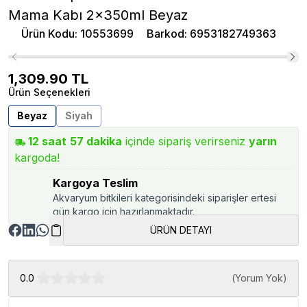
Mama Kabı 2x350ml Beyaz
Ürün Kodu
:
10553699
Barkod
:
6953182749363
1,309.90
TL
Ürün Seçenekleri
Beyaz
Siyah
12
saat
57
dakika
içinde sipariş verirseniz
yarın
kargoda!
Kargoya Teslim
Akvaryum bitkileri kategorisindeki siparişler ertesi
gün kargo için hazırlanmaktadır.
ÜRÜN DETAYI
0.0
(
Yorum Yok
)