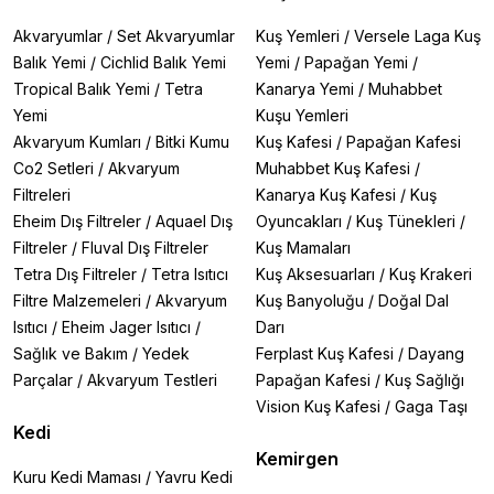
Akvaryumlar
/
Set Akvaryumlar
Kuş Yemleri
/
Versele Laga Kuş
Balık Yemi
/
Cichlid Balık Yemi
Yemi
/
Papağan Yemi
/
Tropical Balık Yemi
/
Tetra
Kanarya Yemi
/
Muhabbet
Yemi
Kuşu Yemleri
Akvaryum Kumları
/
Bitki Kumu
Kuş Kafesi
/
Papağan Kafesi
Co2 Setleri
/
Akvaryum
Muhabbet Kuş Kafesi
/
Filtreleri
Kanarya Kuş Kafesi
/
Kuş
Eheim Dış Filtreler
/
Aquael Dış
Oyuncakları
/
Kuş Tünekleri
/
Filtreler
/
Fluval Dış Filtreler
Kuş Mamaları
Tetra Dış Filtreler
/
Tetra Isıtıcı
Kuş Aksesuarları
/
Kuş Krakeri
Filtre Malzemeleri
/
Akvaryum
Kuş Banyoluğu
/
Doğal Dal
Isıtıcı
/
Eheim Jager Isıtıcı
/
Darı
Sağlık ve Bakım
/
Yedek
Ferplast Kuş Kafesi
/
Dayang
Parçalar
/
Akvaryum Testleri
Papağan Kafesi
/
Kuş Sağlığı
Vision Kuş Kafesi
/
Gaga Taşı
Kedi
Kemirgen
Kuru Kedi Maması
/
Yavru Kedi