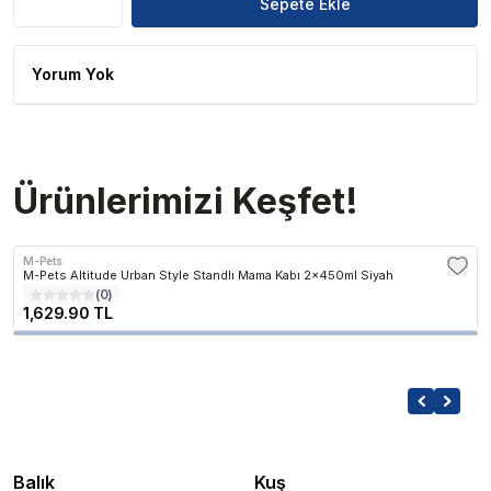
Sepete Ekle
Yorum Yok
Ürünlerimizi Keşfet!
M-Pets
M-Pets Altitude Urban Style Standlı Mama Kabı 2x450ml Siyah
(
0
)
1,629.90 TL
Balık
Kuş