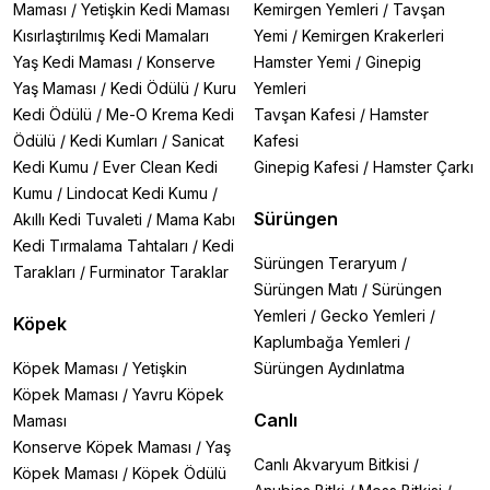
Maması
/
Yetişkin Kedi Maması
Kemirgen Yemleri
/
Tavşan
Kısırlaştırılmış Kedi Mamaları
Yemi
/
Kemirgen Krakerleri
Yaş Kedi Maması
/
Konserve
Hamster Yemi
/
Ginepig
Yaş Maması
/
Kedi Ödülü
/
Kuru
Yemleri
Kedi Ödülü
/
Me-O Krema Kedi
Tavşan Kafesi
/
Hamster
Ödülü
/
Kedi Kumları
/
Sanicat
Kafesi
Kedi Kumu
/
Ever Clean Kedi
Ginepig Kafesi
/
Hamster Çarkı
Kumu
/
Lindocat Kedi Kumu
/
Sürüngen
Akıllı Kedi Tuvaleti
/
Mama Kabı
Kedi Tırmalama Tahtaları
/
Kedi
Sürüngen Teraryum
/
Tarakları
/
Furminator Taraklar
Sürüngen Matı
/
Sürüngen
Yemleri
/
Gecko Yemleri
/
Köpek
Kaplumbağa Yemleri
/
Köpek Maması
/
Yetişkin
Sürüngen Aydınlatma
Köpek Maması
/
Yavru Köpek
Canlı
Maması
Konserve Köpek Maması
/
Yaş
Canlı Akvaryum Bitkisi
/
Köpek Maması
/
Köpek Ödülü