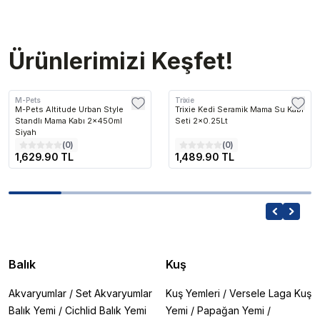
Ürünlerimizi Keşfet!
M-Pets
Trixie
M-Pets Altitude Urban Style
Trixie Kedi Seramik Mama Su Kabı
Standlı Mama Kabı 2x450ml
Seti 2×0.25Lt
Siyah
(
0
)
(
0
)
1,629.90 TL
1,489.90 TL
Balık
Kuş
Akvaryumlar
/
Set Akvaryumlar
Kuş Yemleri
/
Versele Laga Kuş
Balık Yemi
/
Cichlid Balık Yemi
Yemi
/
Papağan Yemi
/