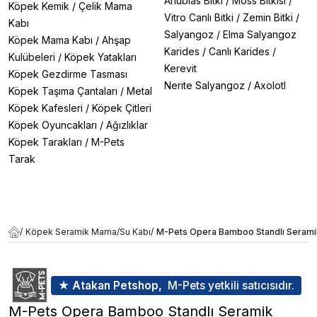
Anubias Bitki
/
Moss Bitkisi
/
Köpek Kemik
/
Çelik Mama
Vitro Canlı Bitki
/
Zemin Bitki
/
Kabı
Salyangoz
/
Elma Salyangoz
Köpek Mama Kabı
/
Ahşap
Karides
/
Canlı Karides
/
Kulübeleri
/
Köpek Yatakları
Kerevit
Köpek Gezdirme Tasması
Nerite Salyangoz
/
Axolotl
Köpek Taşıma Çantaları
/
Metal
Köpek Kafesleri
/
Köpek Çitleri
Köpek Oyuncakları
/
Ağızlıklar
Köpek Tarakları
/
M-Pets
Tarak
/
Köpek Seramik Mama/Su Kabı
/
M-Pets Opera Bamboo Standlı Seram
★ Atakan Petshop,
M-Pets yetkili satıcısıdır.
M-Pets Opera Bamboo Standlı Seramik