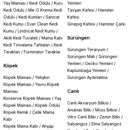
Yaş Maması
/
Kedi Ödülü
/
Kuru
Yemleri
Kedi Ödülü
/
Me-O Krema Kedi
Tavşan Kafesi
/
Hamster
Ödülü
/
Kedi Kumları
/
Sanicat
Kafesi
Kedi Kumu
/
Ever Clean Kedi
Ginepig Kafesi
/
Hamster Çarkı
Kumu
/
Lindocat Kedi Kumu
/
Sürüngen
Akıllı Kedi Tuvaleti
/
Mama Kabı
Kedi Tırmalama Tahtaları
/
Kedi
Sürüngen Teraryum
/
Tarakları
/
Furminator Taraklar
Sürüngen Matı
/
Sürüngen
Yemleri
/
Gecko Yemleri
/
Köpek
Kaplumbağa Yemleri
/
Köpek Maması
/
Yetişkin
Sürüngen Aydınlatma
Köpek Maması
/
Yavru Köpek
Canlı
Maması
Konserve Köpek Maması
/
Yaş
Canlı Akvaryum Bitkisi
/
Köpek Maması
/
Köpek Ödülü
Anubias Bitki
/
Moss Bitkisi
/
Köpek Kemik
/
Çelik Mama
Vitro Canlı Bitki
/
Zemin Bitki
/
Kabı
Salyangoz
/
Elma Salyangoz
Köpek Mama Kabı
/
Ahşap