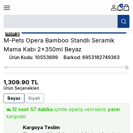
2
/
Köpek Seramik Mama/Su Kabı
/
M-Pets Opera Bamboo Standlı Seram
★ Atakan Petshop,
M-Pets yetkili satıcısıdır.
M-Pets Opera Bamboo Standlı Seramik
Mama Kabı 2x350ml Beyaz
Ürün Kodu
:
10553699
Barkod
:
6953182749363
1,309.90
TL
Ürün Seçenekleri
Beyaz
Siyah
12
saat
57
dakika
içinde sipariş verirseniz
yarın
kargoda!
Kargoya Teslim