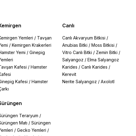
Kemirgen
Canlı
Kemirgen Yemleri
/
Tavşan
Canlı Akvaryum Bitkisi
/
Yemi
/
Kemirgen Krakerleri
Anubias Bitki
/
Moss Bitkisi
/
Hamster Yemi
/
Ginepig
Vitro Canlı Bitki
/
Zemin Bitki
/
Yemleri
Salyangoz
/
Elma Salyangoz
Tavşan Kafesi
/
Hamster
Karides
/
Canlı Karides
/
Kafesi
Kerevit
Ginepig Kafesi
/
Hamster
Nerite Salyangoz
/
Axolotl
Çarkı
Sürüngen
Sürüngen Teraryum
/
Sürüngen Matı
/
Sürüngen
Yemleri
/
Gecko Yemleri
/