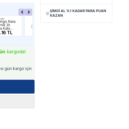
ŞİMDİ AL %1 KADAR PARA PUAN
KAZAN
ngo
Flamingo
M-P
ingo Nala
Flamingo Mylo
M-P
mik 2li
Seramik 2li
Ser
a Kabı
Mama Kabı
Kö
l
.16 TL
145ml
454.60 TL
Kab
26
Siy
ün
kargoda!
esi gün kargo için