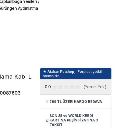
Kaplumbağa Yemleri
/
Sürüngen Aydınlatma
★ Atakan Petshop,
Ferplast yetkili
Mama Kabı L
satıcısıdır.
0.0
(
Yorum Yok
)
90087603
799 TL ÜZERİ KARGO BEDAVA
BONUS ve WORLD KREDİ
KARTINA PEŞİN FİYATINA 3
TAKSİT