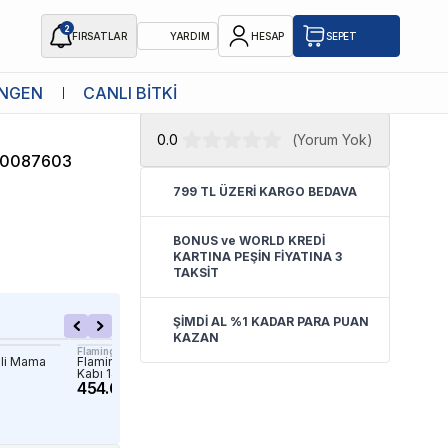
2
FIRSATLAR
YARDIM
HESAP
SEPET
★ Atakan Petshop,
Ferplast yetkili
NGEN
CANLI BİTKİ
Mama Kabı L
satıcısıdır.
0.0
(
Yorum Yok
)
90087603
799 TL ÜZERİ KARGO BEDAVA
BONUS ve WORLD KREDİ
KARTINA PEŞİN FİYATINA 3
TAKSİT
ŞİMDİ AL %1 KADAR PARA PUAN
KAZAN
Flamingo
M-Pets
2li Mama
Flamingo Mylo Seramik 2li Mama
M-Pets Galya Seramik Ke
Kabı 145ml
Mama Kabı 550ml Siyah 
454.60 TL
264.90 TL