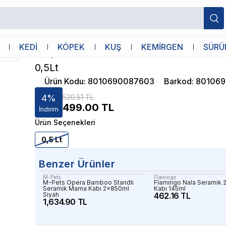
ramik Mama Kabı L 0,5Lt
Ferplast
KEDİ
KÖPEK
KUŞ
KEMİRGEN
SÜRÜ
Ferplast Venere Kedi Desenli Seramik 
0,5Lt
Ürün Kodu
:
8010690087603
Barkod
:
80106
4
%
520.51 TL
499.00
TL
İndirim
Ürün Seçenekleri
0,5 Lt
Benzer Ürünler
M-Pets
Flamingo
M-Pets Opera Bamboo Standlı
Flamingo Nala Seramik 
Seramik Mama Kabı 2x850ml
Kabı 145ml
Siyah
462.16 TL
1,634.90 TL