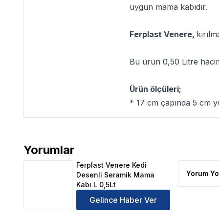
uygun mama kabıdır.
Ferplast Venere,
kırılm
Bu ürün 0,50 Litre haciml
Ürün ölçüleri;
* 17 cm çapında 5 cm yü
Yorumlar
Ferplast Venere Kedi Desenli Seramik Mama Kabı L 
Ferplast Venere Kedi
Yorum Yo
Desenli Seramik Mama
Kabı L 0,5Lt
Gelince Haber Ver