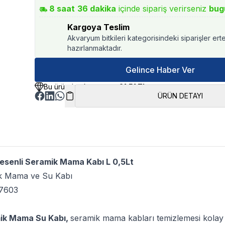
8
saat
36
dakika
içinde sipariş verirseniz
bug
Kargoya Teslim
Akvaryum bitkileri kategorisindeki siparişler ert
hazırlanmaktadır.
Gelince Haber Ver
Bu üründen kazancınız
21.51 TL
ÜRÜN DETAYI
esenli Seramik Mama Kabı L 0,5Lt
ik Mama ve Su Kabı
7603
mik Mama Su Kabı,
seramik mama kabları temizlemesi kolay k