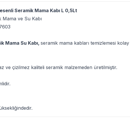
esenli Seramik Mama Kabı L 0,5Lt
ik Mama ve Su Kabı
7603
mik Mama Su Kabı,
seramik mama kabları temizlemesi kolay k
az ve çizilmez kaliteli seramik malzemeden üretilmiştir.
idir.
ksekliğindedir.