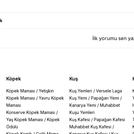
0,5Lt Ürün Yorumları
k
İlk yorumu sen ya
Köpek
Kuş
Köpek Maması
/
Yetişkin
Kuş Yemleri
/
Versele Laga
Köpek Maması
/
Yavru Köpek
Kuş Yemi
/
Papağan Yemi
/
Maması
Kanarya Yemi
/
Muhabbet
Konserve Köpek Maması
/
Kuşu Yemleri
Yaş Köpek Maması
/
Köpek
Kuş Kafesi
/
Papağan Kafesi
Ödülü
Muhabbet Kuş Kafesi
/
Köpek Kemik
/
Çelik Mama
Kanarya Kuş Kafesi
/
Kuş