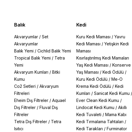
Balık
Kedi
Akvaryumlar
/
Set
Kuru Kedi Maması
/
Yavru
Akvaryumlar
Kedi Maması
/
Yetişkin Kedi
Balık Yemi
/
Cichlid Balık Yemi
Maması
Tropical Balık Yemi
/
Tetra
Kısırlaştırılmış Kedi Mamaları
Yemi
Yaş Kedi Maması
/
Konserve
Akvaryum Kumları
/
Bitki
Yaş Maması
/
Kedi Ödülü
/
Kumu
Kuru Kedi Ödülü
/
Me-O
Co2 Setleri
/
Akvaryum
Krema Kedi Ödülü
/
Kedi
Filtreleri
Kumları
/
Sanicat Kedi Kumu
Eheim Dış Filtreler
/
Aquael
Ever Clean Kedi Kumu
/
Dış Filtreler
/
Fluval Dış
Lindocat Kedi Kumu
/
Akıllı
Filtreler
Kedi Tuvaleti
/
Mama Kabı
Tetra Dış Filtreler
/
Tetra
Kedi Tırmalama Tahtaları
/
Isıtıcı
Kedi Tarakları
/
Furminator