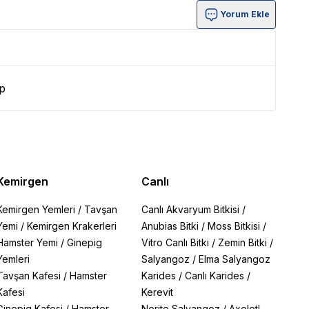
Yorum Ekle
p
Kemirgen
Canlı
Kemirgen Yemleri
/
Tavşan
Canlı Akvaryum Bitkisi
/
Yemi
/
Kemirgen Krakerleri
Anubias Bitki
/
Moss Bitkisi
/
Hamster Yemi
/
Ginepig
Vitro Canlı Bitki
/
Zemin Bitki
/
Yemleri
Salyangoz
/
Elma Salyangoz
Tavşan Kafesi
/
Hamster
Karides
/
Canlı Karides
/
Kafesi
Kerevit
Ginepig Kafesi
/
Hamster
Nerite Salyangoz
/
Axolotl