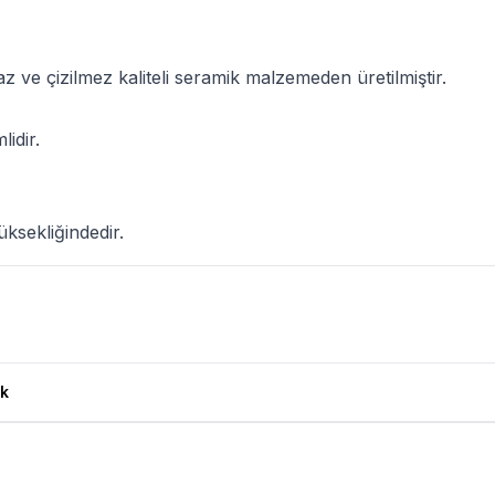
az ve çizilmez kaliteli seramik malzemeden üretilmiştir.
idir.
ksekliğindedir.
0,5Lt Ürün Yorumları
k