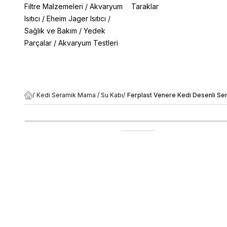
Filtre Malzemeleri
/
Akvaryum
Taraklar
Isıtıcı
/
Eheim Jager Isıtıcı
/
Sağlık ve Bakım
/
Yedek
Parçalar
/
Akvaryum Testleri
/
Kedi Seramik Mama / Su Kabı
/
Ferplast Venere Kedi Desenli Se