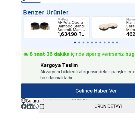
Benzer Ürünler
M-Pets
Flami
M-Pets Opera
Flam
Bamboo Standlı
Sera
Seramik Mama
Mam
Kabı 2x850ml
1,634.90 TL
145m
462
Siyah
8
saat
36
dakika
içinde sipariş verirseniz
bug
Kargoya Teslim
Akvaryum bitkileri kategorisindeki siparişler ert
hazırlanmaktadır.
Gelince Haber Ver
Bu üründen kazancınız
21.51 TL
ÜRÜN DETAYI