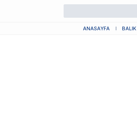
/
Kedi Seramik Mama / Su Kabı
/
Ferplast Venere Kedi Desenli Se
ANASAYFA
BALIK