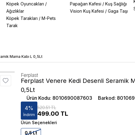
Köpek Oyuncakları
/
Papağan Kafesi
/
Kuş Sağlığı
Ağızlıklar
Vision Kuş Kafesi
/
Gaga Taşı
Köpek Tarakları
/
M-Pets
Tarak
ramik Mama Kabı L 0,5Lt
Ferplast
Ferplast Venere Kedi Desenli Seramik 
0,5Lt
Ürün Kodu
:
8010690087603
Barkod
:
80106
4
%
520.51 TL
499.00
TL
İndirim
Ürün Seçenekleri
0,5 Lt