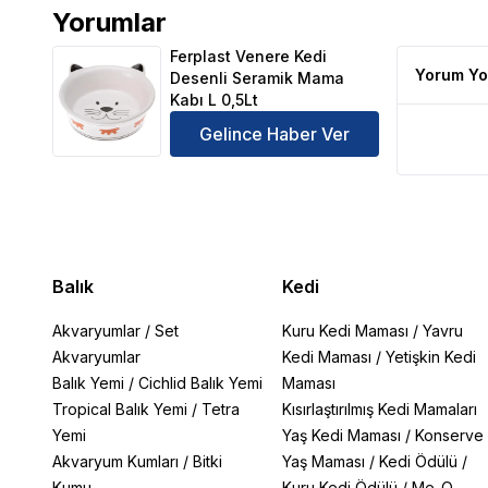
Yorumlar
Ferplast Venere Kedi Desenli Seramik Mama Kabı L 
Ferplast Venere Kedi
Yorum Yo
Desenli Seramik Mama
Kabı L 0,5Lt
Gelince Haber Ver
Balık
Kedi
Akvaryumlar
/
Set
Kuru Kedi Maması
/
Yavru
Akvaryumlar
Kedi Maması
/
Yetişkin Kedi
Balık Yemi
/
Cichlid Balık Yemi
Maması
Tropical Balık Yemi
/
Tetra
Kısırlaştırılmış Kedi Mamaları
Yemi
Yaş Kedi Maması
/
Konserve
Akvaryum Kumları
/
Bitki
Yaş Maması
/
Kedi Ödülü
/
Kumu
Kuru Kedi Ödülü
/
Me-O