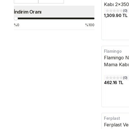
Kabı 2x35
(
0
)
İndirim Oranı
1,309.90 TL
%0
%100
Flamingo
Flamingo Na
Mama Kabı
(
0
)
462.16 TL
Ferplast
Ferplast Ve