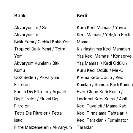
Balık
Kedi
Akvaryumlar
/
Set
Kuru Kedi Maması
/
Yavru
Akvaryumlar
Kedi Maması
/
Yetişkin Kedi
Balık Yemi
/
Cichlid Balık Yemi
Maması
Tropical Balık Yemi
/
Tetra
Kısırlaştırılmış Kedi Mamaları
Yemi
Yaş Kedi Maması
/
Konserve
Akvaryum Kumları
/
Bitki
Yaş Maması
/
Kedi Ödülü
/
Kumu
Kuru Kedi Ödülü
/
Me-O
Co2 Setleri
/
Akvaryum
Krema Kedi Ödülü
/
Kedi
Filtreleri
Kumları
/
Sanicat Kedi Kumu
Eheim Dış Filtreler
/
Aquael
Ever Clean Kedi Kumu
/
Dış Filtreler
/
Fluval Dış
Lindocat Kedi Kumu
/
Akıllı
Filtreler
Kedi Tuvaleti
/
Mama Kabı
Tetra Dış Filtreler
/
Tetra
Kedi Tırmalama Tahtaları
/
Isıtıcı
Kedi Tarakları
/
Furminator
Filtre Malzemeleri
/
Akvaryum
Taraklar