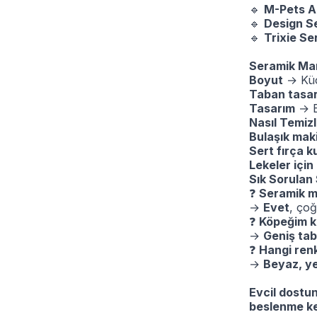
🔹
M-Pets Al
🔹
Design S
🔹
Trixie Se
Seramik Mam
Boyut
→ Küç
Taban tasar
Tasarım
→ E
Nasıl Temizl
Bulaşık mak
Sert fırça k
Lekeler için
Sık Sorulan
❓
Seramik m
→
Evet
, ço
❓
Köpeğim k
→
Geniş tab
❓
Hangi ren
→
Beyaz, ye
Evcil dostun
beslenme ke