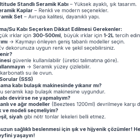
titude Standlı Seramik Kabı
– Yüksek ayaklı, şık tasarım.
eramik Kaplar
– Renkli ve modern seçenekler.
ramik Set
– Avrupa kalitesi, dayanıklı yapı.
a/Su Kabı Seçerken Dikkat Edilmesi Gerekenler:
ük ırklar için
300-500ml
, büyük ırklar için
1-2L
tercih edin
ımı
→ Kaymayı önleyen geniş tabanlı modeller seçin.
v dekorunuza uygun renk ve şekil seçebilirsiniz.
enir?
inesi
güvenle kullanılabilir (üretici talimatına göre).
ullanmayın
→ Seramik yüzey çizilebilir.
karbonatlı su ile ovun.
 Sorular (SSS)
ama kabı bulaşık makinesinde yıkanır mı?
ğu seramik kap bulaşık makinesine uygundur.
abı devirirse ne yapmalıyım?
anlı ve ağır modeller
(Beeztees 1200ml) devrilmeye karşı dir
k ve modeli seçmeliyim?
şil, siyah
gibi nötr tonlar lekeleri belli etmez.
uzun sağlıklı beslenmesi için şık ve hijyenik çözümler! H
yfini yaşayın!