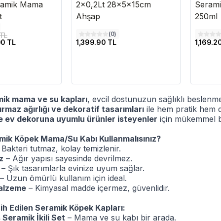
ramik Mama
2x0,2Lt 28x5x15cm
Seram
t
Ahşap
250ml
(
0
)
 TL
0 TL
1,399.90 TL
1,169.2
ik mama ve su kapları
, evcil dostunuzun sağlıklı beslenme
ırmaz ağırlığı ve dekoratif tasarımları
ile hem pratik hem de
e ev dekoruna uyumlu ürünler isteyenler
için mükemmel bir
ik Köpek Mama/Su Kabı Kullanmalısınız?
Bakteri tutmaz, kolay temizlenir.
z
– Ağır yapısı sayesinde devrilmez.
– Şık tasarımlarla evinize uyum sağlar.
– Uzun ömürlü kullanım için ideal.
malzeme
– Kimyasal madde içermez, güvenlidir.
ih Edilen Seramik Köpek Kapları:
Seramik İkili Set
– Mama ve su kabı bir arada.