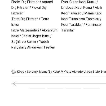
Eheim Dış Filtreler
/
Aquael
Ever Clean Kedi Kumu
/
Dış Filtreler
/
Fluval Dış
Lindocat Kedi Kumu
/
Akıllı
Filtreler
Kedi Tuvaleti
/
Mama Kabı
Tetra Dış Filtreler
/
Tetra
Kedi Tırmalama Tahtaları
/
Isıtıcı
Kedi Tarakları
/
Furminator
Filtre Malzemeleri
/
Akvaryum
Taraklar
Isıtıcı
/
Eheim Jager Isıtıcı
/
Sağlık ve Bakım
/
Yedek
Parçalar
/
Akvaryum Testleri
/
Köpek Seramik Mama/Su Kabı
/
M-Pets Altitude Urban Style St