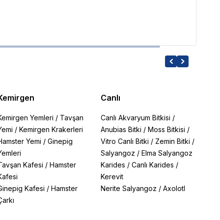
454.
Kemirgen
Canlı
Kemirgen Yemleri
/
Tavşan
Canlı Akvaryum Bitkisi
/
Yemi
/
Kemirgen Krakerleri
Anubias Bitki
/
Moss Bitkisi
/
Hamster Yemi
/
Ginepig
Vitro Canlı Bitki
/
Zemin Bitki
/
Yemleri
Salyangoz
/
Elma Salyangoz
Tavşan Kafesi
/
Hamster
Karides
/
Canlı Karides
/
Kafesi
Kerevit
Ginepig Kafesi
/
Hamster
Nerite Salyangoz
/
Axolotl
Çarkı