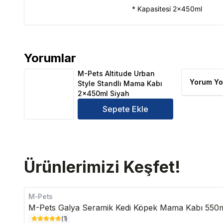
* Kapasitesi 2x450ml
Yorumlar
M-Pets Altitude Urban Style Standlı Mama Kabı 2x
M-Pets Altitude Urban
Yorum Yo
Style Standlı Mama Kabı
2x450ml Siyah
Sepete Ekle
Ürünlerimizi Keşfet!
M-Pets
M-Pets Galya Seramik Kedi Köpek Mama Kabı 550
(
1
)