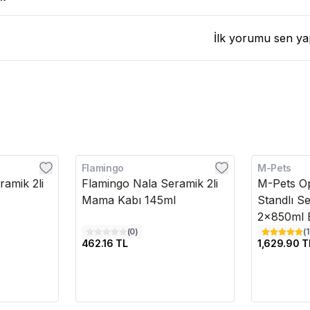
İlk yorumu sen ya
Flamingo
M-Pets
amik 2li
Flamingo Nala Seramik 2li
M-Pets O
Mama Kabı 145ml
Standlı S
2x850ml 
(
0
)
(
1
462.16 TL
1,629.90 T