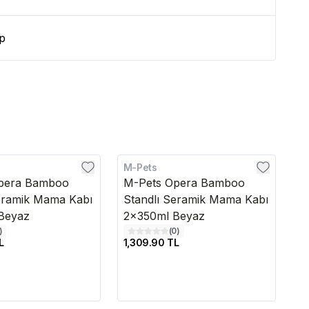
p
M-Pets
Tr
pera Bamboo
M-Pets Opera Bamboo
T
eramik Mama Kabı
Standlı Seramik Mama Kabı
S
Beyaz
2x350ml Beyaz
)
(
0
)
L
1,309.90 TL
1,