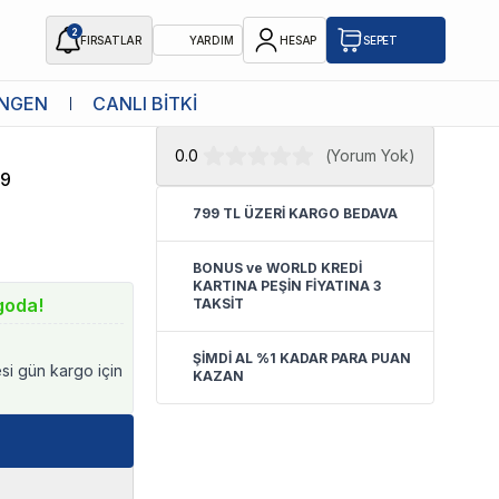
2
FIRSATLAR
YARDIM
HESAP
SEPET
★ Atakan Petshop,
M-Pets yetkili
NGEN
CANLI BİTKİ
ama Kabı
satıcısıdır.
0.0
(
Yorum Yok
)
59
799 TL ÜZERİ KARGO BEDAVA
BONUS ve WORLD KREDİ
KARTINA PEŞİN FİYATINA 3
goda!
TAKSİT
ŞİMDİ AL %1 KADAR PARA PUAN
esi gün kargo için
KAZAN