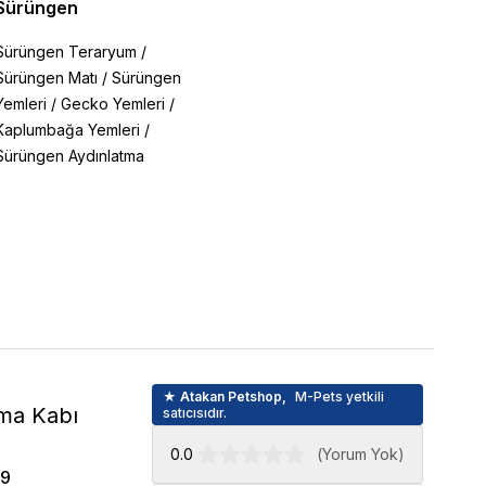
Sürüngen
Sürüngen Teraryum
/
Sürüngen Matı
/
Sürüngen
Yemleri
/
Gecko Yemleri
/
Kaplumbağa Yemleri
/
Sürüngen Aydınlatma
★ Atakan Petshop,
M-Pets yetkili
ama Kabı
satıcısıdır.
0.0
(
Yorum Yok
)
59