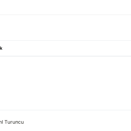
450ml Siyah Ürün Yorumları
k
ml Turuncu