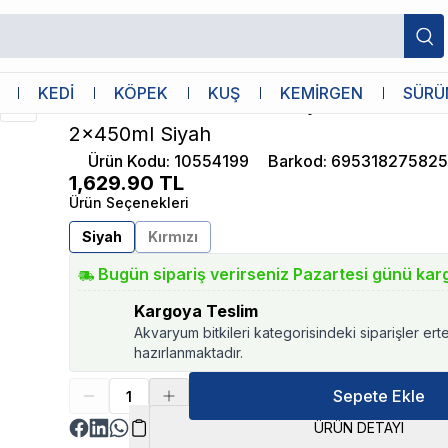
andlı Mama Kabı 2x450ml Siyah
M-Pets
KEDİ
KÖPEK
KUŞ
KEMİRGEN
SÜRÜ
M-Pets Altitude Urban Style Standlı M
2x450ml Siyah
Ürün Kodu
:
10554199
Barkod
:
69531827582
1,629.90
TL
Ürün Seçenekleri
Siyah
Kırmızı
Bugün sipariş verirseniz Pazartesi günü kar
Kargoya Teslim
Akvaryum bitkileri kategorisindeki siparişler ert
hazırlanmaktadır.
Sepete Ekle
ÜRÜN DETAYI