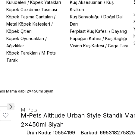
Kulübeleri
/
Köpek Yatakları
Kuş Aksesuarları
/
Kuş
Köpek Gezdirme Tasması
Krakeri
Köpek Taşıma Çantaları
/
Kuş Banyoluğu
/
Doğal Dal
Metal Köpek Kafesleri
/
Darı
Köpek Çitleri
Ferplast Kuş Kafesi
/
Dayang
Köpek Oyuncakları
/
Papağan Kafesi
/
Kuş Sağlığı
Ağızlıklar
Vision Kuş Kafesi
/
Gaga Taşı
Köpek Tarakları
/
M-Pets
Tarak
andlı Mama Kabı 2x450ml Siyah
M-Pets
M-Pets Altitude Urban Style Standlı M
2x450ml Siyah
Ürün Kodu
:
10554199
Barkod
:
69531827582