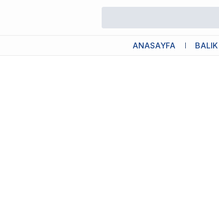
/
Köpek Seramik Mama/Su Kabı
/
M-Pets Altitude Urban Style St
ANASAYFA
BALIK