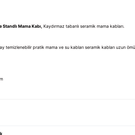
e Standlı Mama Kabı,
Kaydırmaz tabanlı seramik mama kabları.
ay temizlenebilir pratik mama ve su kabları seramik kabları uzun ömü
cm
450ml Siyah Ürün Yorumları
k