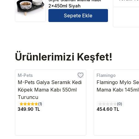
2x450ml Siyah
Sepete Ekle
Ürünlerimizi Keşfet!
M-Pets
Flamingo
M-Pets Galya Seramik Kedi
Flamingo Mylo Ser
Köpek Mama Kabı 550ml
Mama Kabı 145ml
Turuncu
(
1
)
(
0
)
349.90 TL
454.60 TL