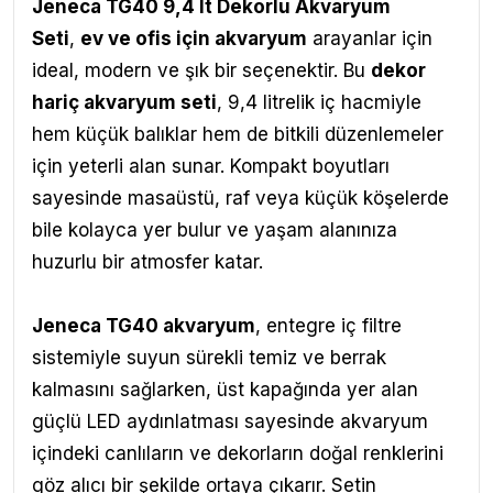
Jeneca TG40 9,4 lt Dekorlu Akvaryum
Seti
,
ev ve ofis için akvaryum
arayanlar için
ideal, modern ve şık bir seçenektir. Bu
dekor
hariç akvaryum seti
, 9,4 litrelik iç hacmiyle
hem küçük balıklar hem de bitkili düzenlemeler
için yeterli alan sunar. Kompakt boyutları
sayesinde masaüstü, raf veya küçük köşelerde
bile kolayca yer bulur ve yaşam alanınıza
huzurlu bir atmosfer katar.
Jeneca TG40 akvaryum
, entegre iç filtre
sistemiyle suyun sürekli temiz ve berrak
kalmasını sağlarken, üst kapağında yer alan
güçlü LED aydınlatması sayesinde akvaryum
içindeki canlıların ve dekorların doğal renklerini
göz alıcı bir şekilde ortaya çıkarır. Setin