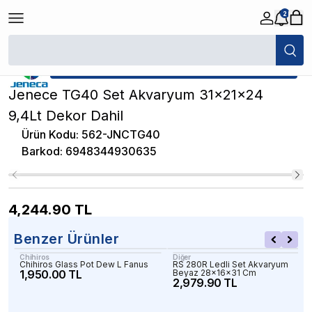
2
/
İthal Akvaryumlar
/
Jenece TG40 Set Akvaryum 31x21x24 9,4Lt Dekor 
★ Atakan Petshop,
Jeneca yetkili satıcısıdır.
Jenece TG40 Set Akvaryum 31x21x24
9,4Lt Dekor Dahil
Ürün Kodu
:
562-JNCTG40
Barkod
:
6948344930635
4,244.90
TL
Benzer Ürünler
Chihiros
Diğer
Chihiros Glass Pot Dew L Fanus
RS 280R Ledli Set Akvaryum
1,950.00 TL
Beyaz 28x16x31 Cm
2,979.90 TL