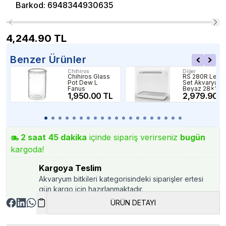
Barkod
:
6948344930635
4,244.90
TL
Benzer Ürünler
Chihiros
Diğer
Chihiros Glass
RS 280R Ledli
Pot Dew L
Set Akvaryum
Fanus
Beyaz 28x16x
1,950.00 TL
Cm
2,979.90 T
2
saat
45
dakika
içinde sipariş verirseniz
bugün
kargoda!
Kargoya Teslim
Akvaryum bitkileri kategorisindeki siparişler ertesi
gün kargo için hazırlanmaktadır.
ÜRÜN DETAYI