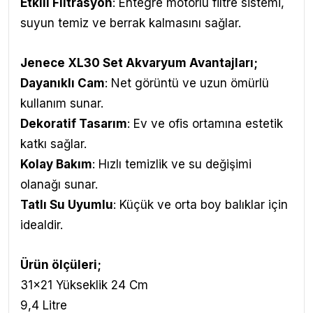
Etkili Filtrasyon
: Entegre motorlu filtre sistemi,
suyun temiz ve berrak kalmasını sağlar.
Jenece XL30 Set Akvaryum Avantajları
;
Dayanıklı Cam
: Net görüntü ve uzun ömürlü
kullanım sunar.
Dekoratif Tasarım
: Ev ve ofis ortamına estetik
katkı sağlar.
Kolay Bakım
: Hızlı temizlik ve su değişimi
olanağı sunar.
Tatlı Su Uyumlu
: Küçük ve orta boy balıklar için
idealdir.
Ürün ölçüleri;
31x21 Yükseklik 24 Cm
9,4 Litre