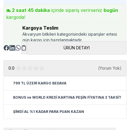
2
saat
45
dakika
içinde sipariş verirseniz
bugün
kargoda!
Kargoya Teslim
Akvaryum bitkileri kategorisindeki siparişler ertesi
gün kargo için hazırlanmaktadır.
ÜRÜN DETAYI
0.0
(
Yorum Yok
)
799 TL ÜZERİ KARGO BEDAVA
BONUS ve WORLD KREDİ KARTINA PEŞİN FİYATINA 3 TAKSİT
ŞİMDİ AL %1 KADAR PARA PUAN KAZAN