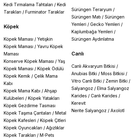
Kedi Tırmalama Tahtaları
/
Kedi
Sürüngen Teraryum
/
Tarakları
/
Furminator Taraklar
Sürüngen Matı
/
Sürüngen
Yemleri
/
Gecko Yemleri
/
Köpek
Kaplumbağa Yemleri
/
Köpek Maması
/
Yetişkin
Sürüngen Aydınlatma
Köpek Maması
/
Yavru Köpek
Canlı
Maması
Konserve Köpek Maması
/
Yaş
Canlı Akvaryum Bitkisi
/
Köpek Maması
/
Köpek Ödülü
Anubias Bitki
/
Moss Bitkisi
/
Köpek Kemik
/
Çelik Mama
Vitro Canlı Bitki
/
Zemin Bitki
/
Kabı
Salyangoz
/
Elma Salyangoz
Köpek Mama Kabı
/
Ahşap
Karides
/
Canlı Karides
/
Kulübeleri
/
Köpek Yatakları
Kerevit
Köpek Gezdirme Tasması
Nerite Salyangoz
/
Axolotl
Köpek Taşıma Çantaları
/
Metal
Köpek Kafesleri
/
Köpek Çitleri
Köpek Oyuncakları
/
Ağızlıklar
Köpek Tarakları
/
M-Pets