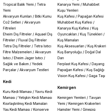
Tropical Balık Yemi
/
Tetra
Kanarya Yemi
/
Muhabbet
Yemi
Kuşu Yemleri
Akvaryum Kumları
/
Bitki Kumu
Kuş Kafesi
/
Papağan Kafesi
Co2 Setleri
/
Akvaryum
Muhabbet Kuş Kafesi
/
Filtreleri
Kanarya Kuş Kafesi
/
Kuş
Eheim Dış Filtreler
/
Aquael Dış
Oyuncakları
/
Kuş Tünekleri
/
Filtreler
/
Fluval Dış Filtreler
Kuş Mamaları
Tetra Dış Filtreler
/
Tetra Isıtıcı
Kuş Aksesuarları
/
Kuş Krakeri
Filtre Malzemeleri
/
Akvaryum
Kuş Banyoluğu
/
Doğal Dal
Isıtıcı
/
Eheim Jager Isıtıcı
/
Darı
Sağlık ve Bakım
/
Yedek
Ferplast Kuş Kafesi
/
Dayang
Parçalar
/
Akvaryum Testleri
Papağan Kafesi
/
Kuş Sağlığı
Vision Kuş Kafesi
/
Gaga Taşı
Kedi
Kemirgen
Kuru Kedi Maması
/
Yavru Kedi
Maması
/
Yetişkin Kedi Maması
Kemirgen Yemleri
/
Tavşan
Kısırlaştırılmış Kedi Mamaları
Yemi
/
Kemirgen Krakerleri
Yaş Kedi Maması
/
Konserve
Hamster Yemi
/
Ginepig