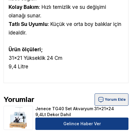
Kolay Bakım
: Hızlı temizlik ve su değişimi
olanağı sunar.
Tatlı Su Uyumlu
: Küçük ve orta boy balıklar için
idealdir.
Ürün ölçüleri;
31x21 Yükseklik 24 Cm
9,4 Litre
Yorumlar
Yorum Ekle
Jenece TG40 Set Akvaryum 31x21x24 9,4Lt Dekor Dahil
Jenece TG40 Set Akvaryum 31x21x24
9,4Lt Dekor Dahil
Gelince Haber Ver