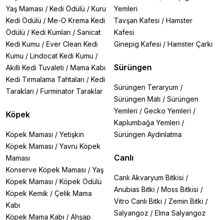
Yaş Maması
/
Kedi Ödülü
/
Kuru
Yemleri
Kedi Ödülü
/
Me-O Krema Kedi
Tavşan Kafesi
/
Hamster
Ödülü
/
Kedi Kumları
/
Sanicat
Kafesi
Kedi Kumu
/
Ever Clean Kedi
Ginepig Kafesi
/
Hamster Çarkı
Kumu
/
Lindocat Kedi Kumu
/
Sürüngen
Akıllı Kedi Tuvaleti
/
Mama Kabı
Kedi Tırmalama Tahtaları
/
Kedi
Sürüngen Teraryum
/
Tarakları
/
Furminator Taraklar
Sürüngen Matı
/
Sürüngen
Yemleri
/
Gecko Yemleri
/
Köpek
Kaplumbağa Yemleri
/
Köpek Maması
/
Yetişkin
Sürüngen Aydınlatma
Köpek Maması
/
Yavru Köpek
Canlı
Maması
Konserve Köpek Maması
/
Yaş
Canlı Akvaryum Bitkisi
/
Köpek Maması
/
Köpek Ödülü
Anubias Bitki
/
Moss Bitkisi
/
Köpek Kemik
/
Çelik Mama
Vitro Canlı Bitki
/
Zemin Bitki
/
Kabı
Salyangoz
/
Elma Salyangoz
Köpek Mama Kabı
/
Ahşap