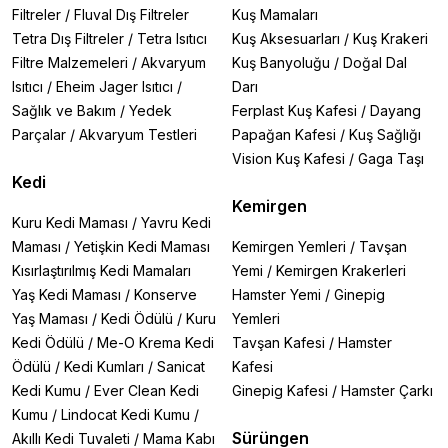
Filtreler
/
Fluval Dış Filtreler
Kuş Mamaları
Tetra Dış Filtreler
/
Tetra Isıtıcı
Kuş Aksesuarları
/
Kuş Krakeri
Filtre Malzemeleri
/
Akvaryum
Kuş Banyoluğu
/
Doğal Dal
Isıtıcı
/
Eheim Jager Isıtıcı
/
Darı
Sağlık ve Bakım
/
Yedek
Ferplast Kuş Kafesi
/
Dayang
Parçalar
/
Akvaryum Testleri
Papağan Kafesi
/
Kuş Sağlığı
Vision Kuş Kafesi
/
Gaga Taşı
Kedi
Kemirgen
Kuru Kedi Maması
/
Yavru Kedi
Maması
/
Yetişkin Kedi Maması
Kemirgen Yemleri
/
Tavşan
Kısırlaştırılmış Kedi Mamaları
Yemi
/
Kemirgen Krakerleri
Yaş Kedi Maması
/
Konserve
Hamster Yemi
/
Ginepig
Yaş Maması
/
Kedi Ödülü
/
Kuru
Yemleri
Kedi Ödülü
/
Me-O Krema Kedi
Tavşan Kafesi
/
Hamster
Ödülü
/
Kedi Kumları
/
Sanicat
Kafesi
Kedi Kumu
/
Ever Clean Kedi
Ginepig Kafesi
/
Hamster Çarkı
Kumu
/
Lindocat Kedi Kumu
/
Sürüngen
Akıllı Kedi Tuvaleti
/
Mama Kabı